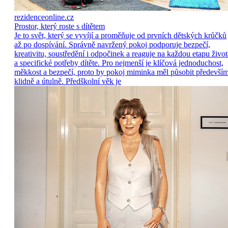
rezidenceonline.cz
Prostor, který roste s dítětem
Je to svět, který se vyvíjí a proměňuje od prvních dětských krůčků
až po dospívání. Správně navržený pokoj podporuje bezpečí,
kreativitu, soustředění i odpočinek a reaguje na každou etapu život
a specifické potřeby dítěte. Pro nejmenší je klíčová jednoduchost,
měkkost a bezpečí, proto by pokoj miminka měl působit předevší
klidně a útulně. Předškolní věk je