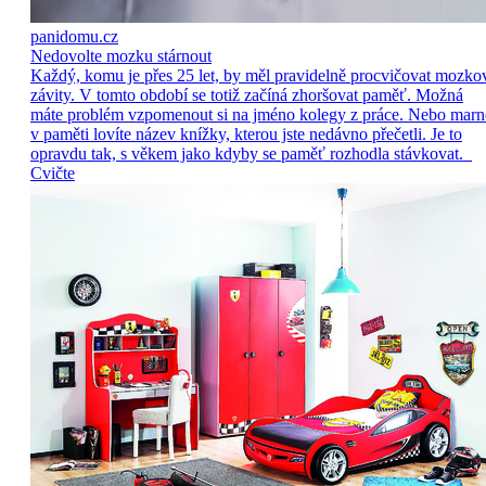
panidomu.cz
Nedovolte mozku stárnout
Každý, komu je přes 25 let, by měl pravidelně procvičovat mozko
závity. V tomto období se totiž začíná zhoršovat paměť. Možná
máte problém vzpomenout si na jméno kolegy z práce. Nebo marn
v paměti lovíte název knížky, kterou jste nedávno přečetli. Je to
opravdu tak, s věkem jako kdyby se paměť rozhodla stávkovat.
Cvičte