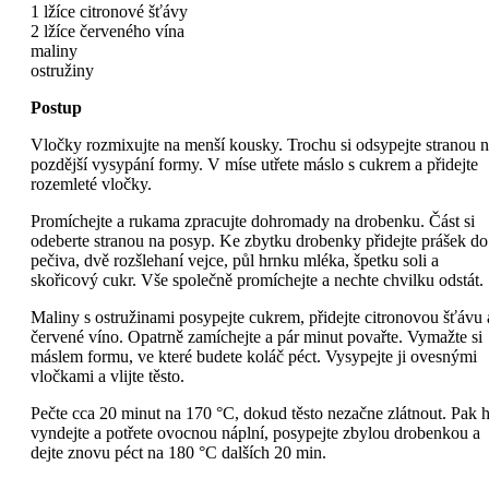
1 lžíce citronové šťávy
2 lžíce červeného vína
maliny
ostružiny
Postup
Vločky rozmixujte na menší kousky. Trochu si odsypejte stranou 
pozdější vysypání formy. V míse utřete máslo s cukrem a přidejte
rozemleté vločky.
Promíchejte a rukama zpracujte dohromady na drobenku. Část si
odeberte stranou na posyp. Ke zbytku drobenky přidejte prášek do
pečiva, dvě rozšlehaní vejce, půl hrnku mléka, špetku soli a
skořicový cukr. Vše společně promíchejte a nechte chvilku odstát.
Maliny s ostružinami posypejte cukrem, přidejte citronovou šťávu 
červené víno. Opatrně zamíchejte a pár minut povařte. Vymažte si
máslem formu, ve které budete koláč péct. Vysypejte ji ovesnými
vločkami a vlijte těsto.
Pečte cca 20 minut na 170 °C, dokud těsto nezačne zlátnout. Pak 
vyndejte a potřete ovocnou náplní, posypejte zbylou drobenkou a
dejte znovu péct na 180 °C dalších 20 min.