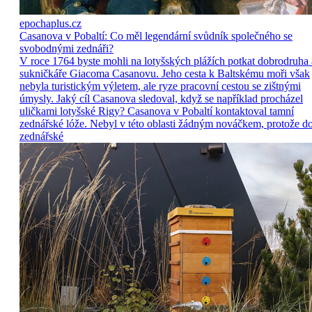
epochaplus.cz
Casanova v Pobaltí: Co měl legendární svůdník společného se
svobodnými zednáři?
V roce 1764 byste mohli na lotyšských plážích potkat dobrodruha 
sukničkáře Giacoma Casanovu. Jeho cesta k Baltskému moři však
nebyla turistickým výletem, ale ryze pracovní cestou se zištnými
úmysly. Jaký cíl Casanova sledoval, když se například procházel
uličkami lotyšské Rigy? Casanova v Pobaltí kontaktoval tamní
zednářské lóže. Nebyl v této oblasti žádným nováčkem, protože d
zednářské