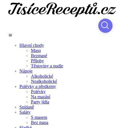
Hlavní chody
Maso
Bezmasé
Přílohy
Těstoviny a nudle
Nápoje
Alkoholické
Nealkoholické
Polévky a předkrmy
Polévky
Na mazání
Party jídla
Snídaně
Saláty
S masem
Bez masa
Sladké