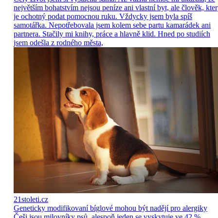
největším bohatstvím nejsou peníze ani vlastní byt, ale člověk, kte
je ochotný podat pomocnou ruku. Vždycky jsem byla spíš
samotářka. Nepotřebovala jsem kolem sebe partu kamarádek ani
partnera. Stačily mi knihy, práce a hlavně klid. Hned po studiích
jsem odešla z rodného města,
21stoleti.cz
Geneticky modifikovaní bíglové mohou být nadějí pro alergiky
Češi jsou milovníky psů, alespoň jeden se vyskytuje ve 42 %