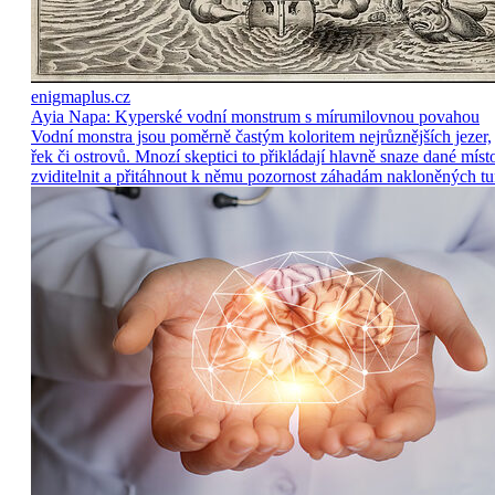
enigmaplus.cz
Ayia Napa: Kyperské vodní monstrum s mírumilovnou povahou
Vodní monstra jsou poměrně častým koloritem nejrůznějších jezer,
řek či ostrovů. Mnozí skeptici to přikládají hlavně snaze dané míst
zviditelnit a přitáhnout k němu pozornost záhadám nakloněných tu