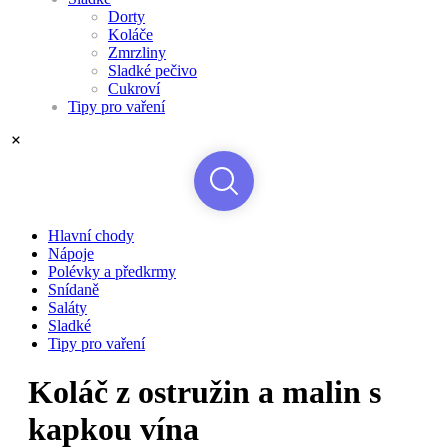
Dorty
Koláče
Zmrzliny
Sladké pečivo
Cukroví
Tipy pro vaření
Hlavní chody
Nápoje
Polévky a předkrmy
Snídaně
Saláty
Sladké
Tipy pro vaření
Koláč z ostružin a malin s
kapkou vína