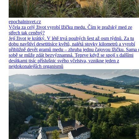
epochalnisvet.cz
Včela za celý život vyrobí lžičku medu. Čím je pražský med ze
střech tak ceněný?
Její život je krátký. V létě trvá pouhých šest až osm týdnů. Za tu
dobu navštíví desetitisíce květů, nalétá stovky kilometrů a vyrobí
přibližně devět gramů medu – zhruba jednu čajovou lžičku. Sama 
sobě se může zdát bezvýznamná. Teprve když se spojí s dalšími
desítkami tisíc příslušnic svého včelstva, vznikne jeden z
nejdokonalejších organismů