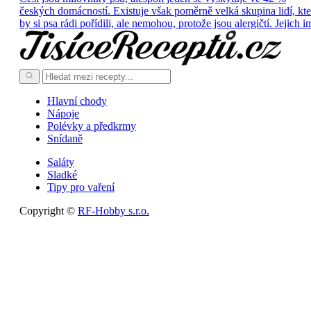
českých domácností. Existuje však poměrně velká skupina lidí, kte
by si psa rádi pořídili, ale nemohou, protože jsou alergičtí. Jejich i
Hlavní chody
Nápoje
Polévky a předkrmy
Snídaně
Saláty
Sladké
Tipy pro vaření
Copyright ©
RF-Hobby s.r.o.