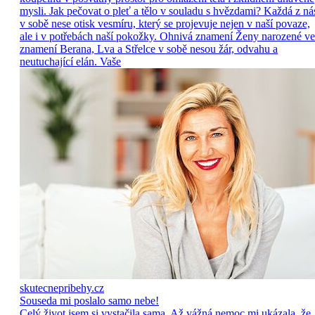
mysli. Jak pečovat o pleť a tělo v souladu s hvězdami? Každá z ná
v sobě nese otisk vesmíru, který se projevuje nejen v naší povaze,
ale i v potřebách naší pokožky. Ohnivá znamení Ženy narozené ve
znamení Berana, Lva a Střelce v sobě nesou žár, odvahu a
neutuchající elán. Vaše
skutecnepribehy.cz
Souseda mi poslalo samo nebe!
Celý život jsem si vystačila sama. Až vážná nemoc mi ukázala, že