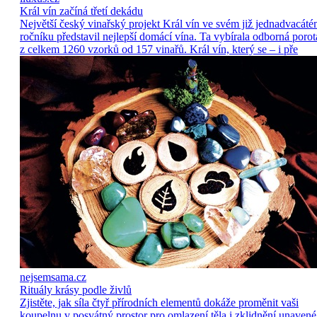
Král vín začíná třetí dekádu
Největší český vinařský projekt Král vín ve svém již jednadvacát
ročníku představil nejlepší domácí vína. Ta vybírala odborná porot
z celkem 1260 vzorků od 157 vinařů. Král vín, který se – i pře
nejsemsama.cz
Rituály krásy podle živlů
Zjistěte, jak síla čtyř přírodních elementů dokáže proměnit vaši
koupelnu v posvátný prostor pro omlazení těla i zklidnění unavené