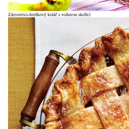
Zázvorovo-hruškový koláč s voňavou skořicí