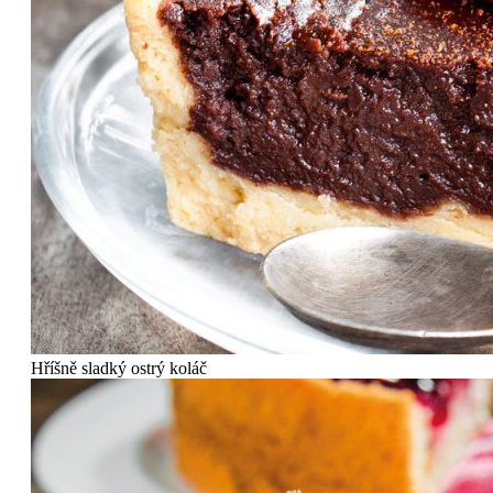
Hříšně sladký ostrý koláč