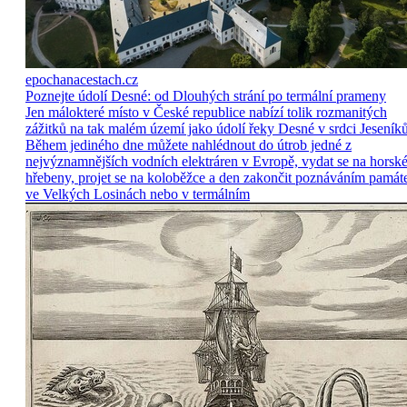
epochanacestach.cz
Poznejte údolí Desné: od Dlouhých strání po termální prameny
Jen málokteré místo v České republice nabízí tolik rozmanitých
zážitků na tak malém území jako údolí řeky Desné v srdci Jeseníků
Během jediného dne můžete nahlédnout do útrob jedné z
nejvýznamnějších vodních elektráren v Evropě, vydat se na horsk
hřebeny, projet se na koloběžce a den zakončit poznáváním památ
ve Velkých Losinách nebo v termálním