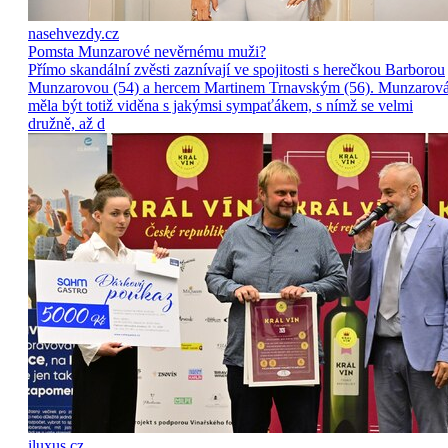
nasehvezdy.cz
Pomsta Munzarové nevěrnému muži?
Přímo skandální zvěsti zaznívají ve spojitosti s herečkou Barborou
Munzarovou (54) a hercem Martinem Trnavským (56). Munzarov
měla být totiž viděna s jakýmsi sympaťákem, s nímž se velmi
družně, až d
iluxus.cz