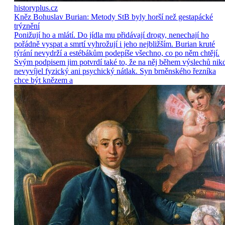
historyplus.cz
Kněz Bohuslav Burian: Metody StB byly horší než gestapácké
trýznění
Ponižují ho a mlátí. Do jídla mu přidávají drogy, nenechají ho
pořádně vyspat a smrtí vyhrožují i jeho nejbližším. Burian kruté
týrání nevydrží a estébákům podepíše všechno, co po něm chtějí.
Svým podpisem jim potvrdí také to, že na něj během výslechů nik
nevyvíjel fyzický ani psychický nátlak. Syn brněnského řezníka
chce být knězem a