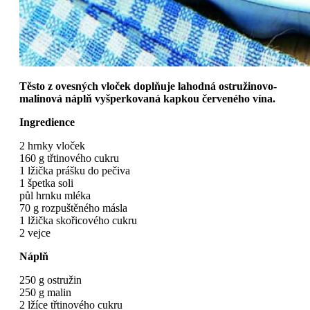
Těsto z ovesných vloček doplňuje lahodná ostružinovo-
malinová náplň vyšperkovaná kapkou červeného vína.
Ingredience
2 hrnky vloček
160 g třtinového cukru
1 lžička prášku do pečiva
1 špetka soli
půl hrnku mléka
70 g rozpuštěného másla
1 lžička skořicového cukru
2 vejce
Náplň
250 g ostružin
250 g malin
2 lžíce třtinového cukru