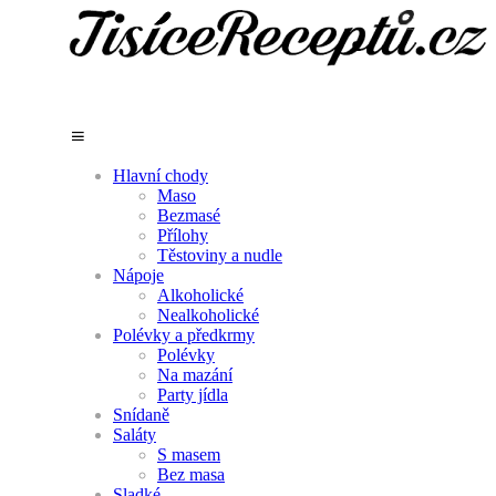
Hlavní chody
Maso
Bezmasé
Přílohy
Těstoviny a nudle
Nápoje
Alkoholické
Nealkoholické
Polévky a předkrmy
Polévky
Na mazání
Party jídla
Snídaně
Saláty
S masem
Bez masa
Sladké