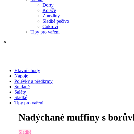
Dorty
Koláče
Zmrzliny
Sladké pečivo
Cukroví
Tipy pro vaření
Hlavní chody
Nápoje
Polévky a předkrmy
Snídaně
Saláty
Sladké
Tipy pro vaření
Nadýchané muffiny s borů
Sladké