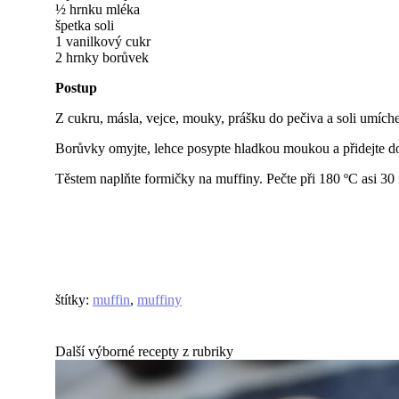
½ hrnku mléka
špetka soli
1 vanilkový cukr
2 hrnky borůvek
Postup
Z cukru, másla, vejce, mouky, prášku do pečiva a soli umíchejt
Borůvky omyjte, lehce posypte hladkou moukou a přidejte do
Těstem naplňte formičky na muffiny. Pečte při 180 ºC asi 30
štítky
:
muffin
,
muffiny
Další výborné recepty z rubriky