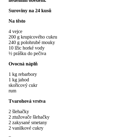
nedělním obědem.
Suroviny na 24 kusů
Na těsto
4 vejce
200 g krupicového cukru
240 g polohrubé mouky
10 lžic horké vody
½ prášku do pečiva
Ovocná náplň
1 kg rebarbory
1 kg jahod
skořicový cukr
rum
Tvarohová
vrstva
2 šlehačky
2 ztužovače šlehačky
2 zakysané smetany
2 vanilkové cukry