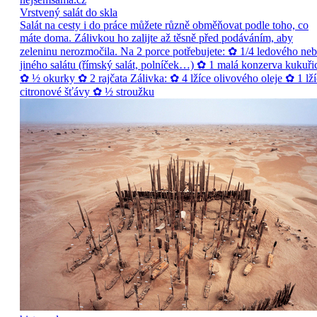
Vrstvený salát do skla
Salát na cesty i do práce můžete různě obměňovat podle toho, co
máte doma. Zálivkou ho zalijte až těsně před podáváním, aby
zeleninu nerozmočila. Na 2 porce potřebujete: ✿ 1/4 ledového ne
jiného salátu (římský salát, polníček…) ✿ 1 malá konzerva kukuři
✿ ½ okurky ✿ 2 rajčata Zálivka: ✿ 4 lžíce olivového oleje ✿ 1 lží
citronové šťávy ✿ ½ stroužku