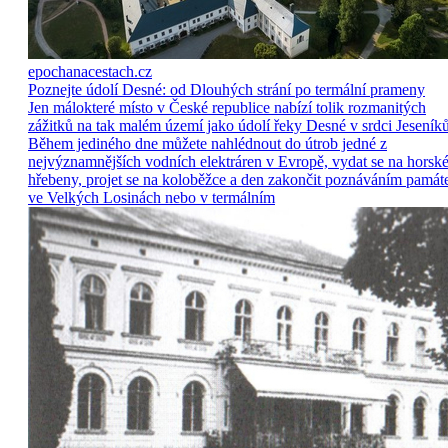
epochanacestach.cz
Poznejte údolí Desné: od Dlouhých strání po termální prameny
Jen málokteré místo v České republice nabízí tolik rozmanitých
zážitků na tak malém území jako údolí řeky Desné v srdci Jeseníků
Během jediného dne můžete nahlédnout do útrob jedné z
nejvýznamnějších vodních elektráren v Evropě, vydat se na horsk
hřebeny, projet se na koloběžce a den zakončit poznáváním památ
ve Velkých Losinách nebo v termálním