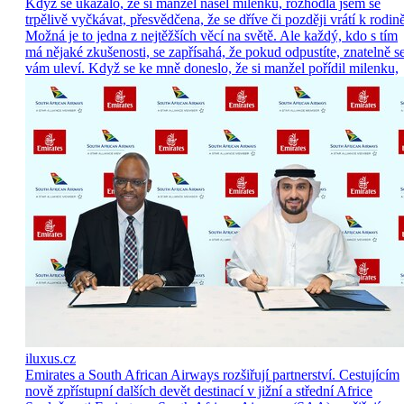
Když se ukázalo, že si manžel našel milenku, rozhodla jsem se
trpělivě vyčkávat, přesvědčena, že se dříve či později vrátí k rodině
Možná je to jedna z nejtěžších věcí na světě. Ale každý, kdo s tím
má nějaké zkušenosti, se zapřísahá, že pokud odpustíte, znatelně s
vám uleví. Když se ke mně doneslo, že si manžel pořídil milenku,
iluxus.cz
Emirates a South African Airways rozšiřují partnerství. Cestujícím
nově zpřístupní dalších devět destinací v jižní a střední Africe