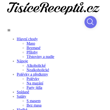
Hlavní chody
Maso
Bezmasé
Přílohy
Těstoviny a nudle
Nápoje
Alkoholické
Nealkoholické
Polévky a předkrmy
Polévky
Na mazání
Party jídla
Snídaně
Saláty
S masem
Bez masa
Sladké