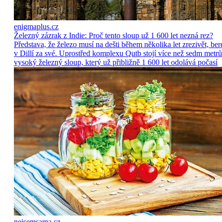
enigmaplus.cz
Železný zázrak z Indie: Proč tento sloup už 1 600 let nezná rez?
Představa, že železo musí na dešti během několika let zrezivět, ber
v Dillí za své. Uprostřed komplexu Qutb stojí více než sedm metrů
vysoký železný sloup, který už přibližně 1 600 let odolává počasí
nejsemsama.cz