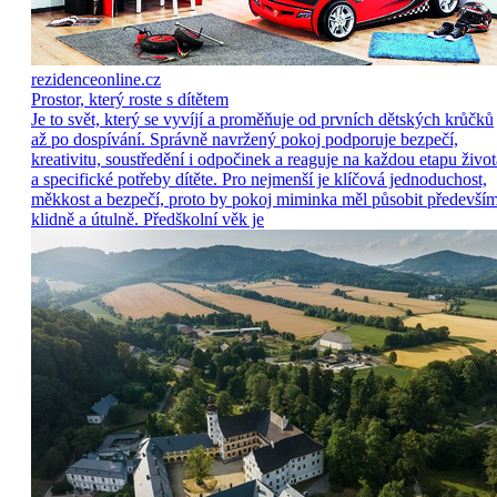
rezidenceonline.cz
Prostor, který roste s dítětem
Je to svět, který se vyvíjí a proměňuje od prvních dětských krůčků
až po dospívání. Správně navržený pokoj podporuje bezpečí,
kreativitu, soustředění i odpočinek a reaguje na každou etapu život
a specifické potřeby dítěte. Pro nejmenší je klíčová jednoduchost,
měkkost a bezpečí, proto by pokoj miminka měl působit předevší
klidně a útulně. Předškolní věk je