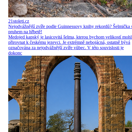
21stoleti.cz
Nejodvážnější zvíře podle Guinnessovy knihy rekordů? Šelmička 
pruhem na hřbetě!
Medojed kapský je lasicovitá šelma, kterou bychom velikostí mohl
přirovnat k českému jezevci. Je extrémně nebojácná, ostatně bývá
označována za nejodvážnější zvíře vůbec. V této souvislosti je
dokonc