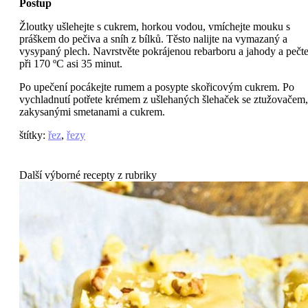
Postup
Žloutky ušlehejte s cukrem, horkou vodou, vmíchejte mouku s
práškem do pečiva a sníh z bílků. Těsto nalijte na vymazaný a
vysypaný plech. Navrstvěte pokrájenou rebarboru a jahody a pečt
při 170 ºC asi 35 minut.
Po upečení pocákejte rumem a posypte skořicovým cukrem. Po
vychladnutí potřete krémem z ušlehaných šlehaček se ztužovačem,
zakysanými smetanami a cukrem.
štítky
:
řez
,
řezy
Další výborné recepty z rubriky