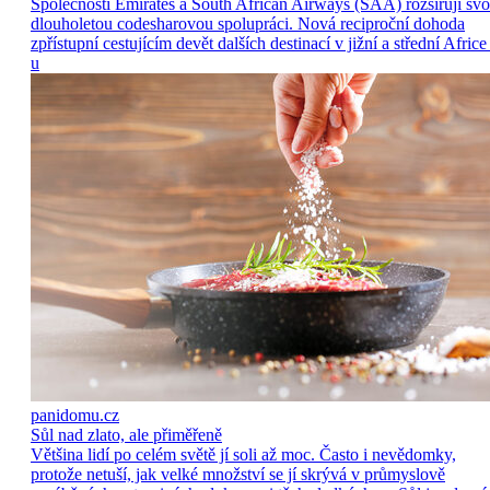
Společnosti Emirates a South African Airways (SAA) rozšiřují sv
dlouholetou codesharovou spolupráci. Nová reciproční dohoda
zpřístupní cestujícím devět dalších destinací v jižní a střední Africe
u
panidomu.cz
Sůl nad zlato, ale přiměřeně
Většina lidí po celém světě jí soli až moc. Často i nevědomky,
protože netuší, jak velké množství se jí skrývá v průmyslově