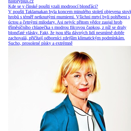
historyplus.cz
Kde se v čínské poušti vzali modroocí blonďáci?
V poušti Taklamakan byla koncem minulého století objevena stov
hrobů s téměř netknutými mumiemi. Všichni mrtví byli pohřbeni s
úctou a četnými milodary. Asi nejvíc přitom vědce zaujal hrob
tříměsíčního chlapečka s modrou filcovou čapkou, z níž se draly
blonďaté vlásky. Fakt, že jsou těla dávných lidí nesmírně dobře
zachovalá, přičítají odborníci zdejším klimatickým podmínkám.
Sucho, prosolené písky a extrémně