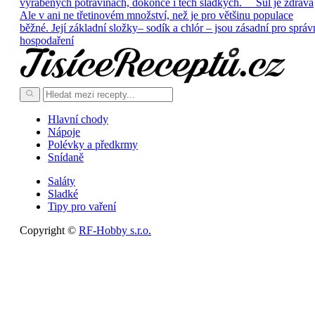
vyráběných potravinách, dokonce i těch sladkých. Sůl je zdravá
Ale v ani ne třetinovém množství, než je pro většinu populace
běžné. Její základní složky– sodík a chlór – jsou zásadní pro správ
hospodaření
Hlavní chody
Nápoje
Polévky a předkrmy
Snídaně
Saláty
Sladké
Tipy pro vaření
Copyright ©
RF-Hobby s.r.o.