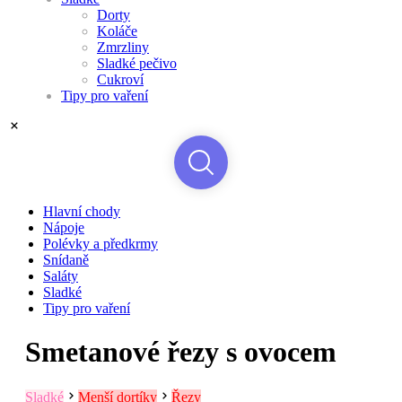
Dorty
Koláče
Zmrzliny
Sladké pečivo
Cukroví
Tipy pro vaření
Hlavní chody
Nápoje
Polévky a předkrmy
Snídaně
Saláty
Sladké
Tipy pro vaření
Smetanové řezy s ovocem
Sladké
Menší dortíky
Řezy