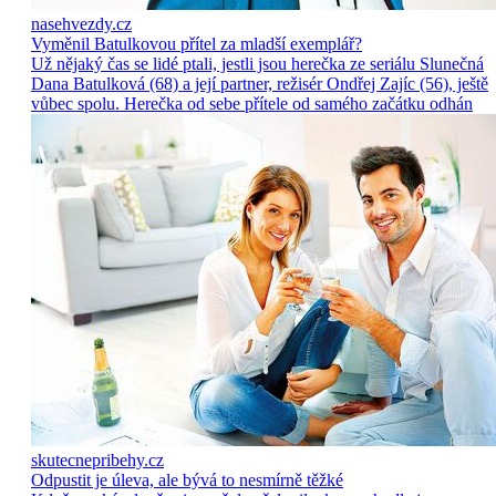
nasehvezdy.cz
Vyměnil Batulkovou přítel za mladší exemplář?
Už nějaký čas se lidé ptali, jestli jsou herečka ze seriálu Slunečná
Dana Batulková (68) a její partner, režisér Ondřej Zajíc (56), ještě
vůbec spolu. Herečka od sebe přítele od samého začátku odhán
skutecnepribehy.cz
Odpustit je úleva, ale bývá to nesmírně těžké