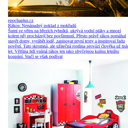
epochaplus.cz
Rákos: Nenápadný poklad z mokřadů
Šumí ve větru na březích rybníků, ukrývá vodní ptáky a mnozí
kolem něj procházejí bez povšimnutí. Přesto právě rákos pomáhal
stavět domy, vyrábět lodě, zapisovat první texty a inspiroval řadu
pověstí. Tato skromná, ale užitečná rostlina provází člověka už tisí
let. Většina lidí vnímá rákos jen jako obyčejnou kulisu letního
koupání. Stačí se však podívat