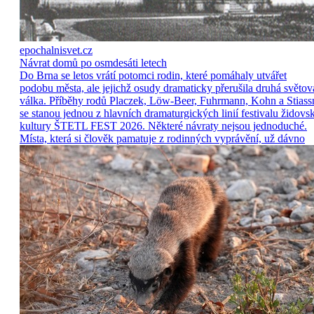
epochalnisvet.cz
Návrat domů po osmdesáti letech
Do Brna se letos vrátí potomci rodin, které pomáhaly utvářet
podobu města, ale jejichž osudy dramaticky přerušila druhá světov
válka. Příběhy rodů Placzek, Löw-Beer, Fuhrmann, Kohn a Stiass
se stanou jednou z hlavních dramaturgických linií festivalu židovs
kultury ŠTETL FEST 2026. Některé návraty nejsou jednoduché.
Místa, která si člověk pamatuje z rodinných vyprávění, už dávno