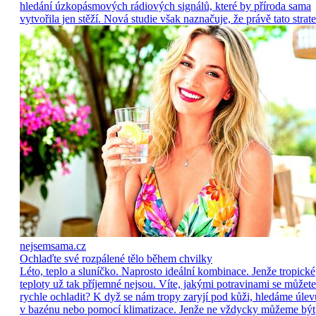
hledání úzkopásmových rádiových signálů, které by příroda sama
vytvořila jen stěží. Nová studie však naznačuje, že právě tato strate
nejsemsama.cz
Ochlaďte své rozpálené tělo během chvilky
Léto, teplo a sluníčko. Naprosto ideální kombinace. Jenže tropické
teploty už tak příjemné nejsou. Víte, jakými potravinami se můžete
rychle ochladit? K dyž se nám tropy zaryjí pod kůži, hledáme úlev
v bazénu nebo pomocí klimatizace. Jenže ne vždycky můžeme být