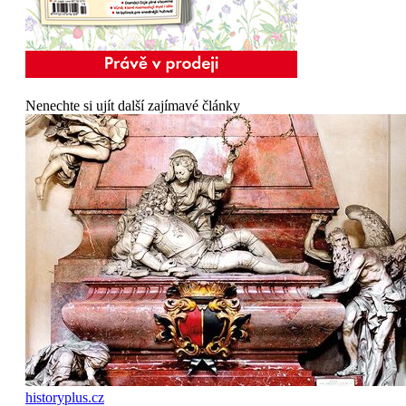
Nenechte si ujít další zajímavé články
historyplus.cz