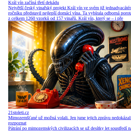
Král vín začíná třetí dekádu
Největší český vinařský projekt Král vín ve svém již jednadvacát
ročníku představil nejlepší domácí vína. Ta vybírala odborná porot
z celkem 1260 vzorků od 157 vinařů. Král vín, který se – i pře
21stoleti.cz
Mimozemšťané už možná volali. Jen jsme jejich zprávu nedokázal
rozpoznat
Pátrání po mimozemských civilizacích se už desítky let soustředí n