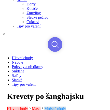
Dorty
Koláče
Zmrzliny
Sladké pečivo
Cukroví
Tipy pro vaření
Hlavní chody
Nápoje
Polévky a předkrmy
Snídaně
Saláty
Sladké
Tipy pro vaření
Krevety po šanghajsku
Hlavní chody
Maso
Mořské plody