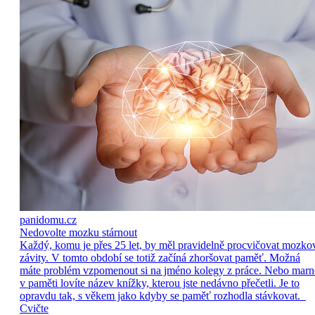
panidomu.cz
Nedovolte mozku stárnout
Každý, komu je přes 25 let, by měl pravidelně procvičovat mozko
závity. V tomto období se totiž začíná zhoršovat paměť. Možná
máte problém vzpomenout si na jméno kolegy z práce. Nebo marn
v paměti lovíte název knížky, kterou jste nedávno přečetli. Je to
opravdu tak, s věkem jako kdyby se paměť rozhodla stávkovat.
Cvičte