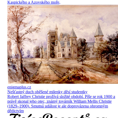
Kaspického a Azovského moře,
enigmaplus.cz
Nešťastný duch oběšené milenky děsí studentky
Robert Jaffrey Christie prožívá složité období. Píše se rok 1900 a
právě skonal jeho otec, známý továrník William Mellis Christie
(1829–1900). Smutná událost je ale doprovázena ohromným
dědictvím