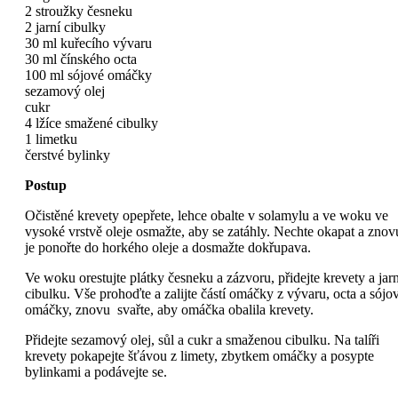
2 stroužky česneku
2 jarní cibulky
30 ml kuřecího vývaru
30 ml čínského octa
100 ml sójové omáčky
sezamový olej
cukr
4 lžíce smažené cibulky
1 limetku
čerstvé bylinky
Postup
Očistěné krevety opepřete, lehce obalte v solamylu a ve woku ve
vysoké vrstvě oleje osmažte, aby se zatáhly. Nechte okapat a znov
je ponořte do horkého oleje a dosmažte dokřupava.
Ve woku orestujte plátky česneku a zázvoru, přidejte krevety a jarn
cibulku. Vše prohoďte a zalijte částí omáčky z vývaru, octa a sójo
omáčky, znovu svařte, aby omáčka obalila krevety.
Přidejte sezamový olej, sůl a cukr a smaženou cibulku. Na talíři
krevety pokapejte šťávou z limety, zbytkem omáčky a posypte
bylinkami a podávejte se.