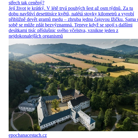
střech tak ceněný?
Její život je krátký. V létě trvá pouhých šest až osm týdnů. Za tu
dobu navštíví desetitisíce květů, nalétá stovky kilometrů a vyrobí
přibližně devět gramů medu – zhruba jednu čajovou lžičku. Sama 
sobě se může zdát bezvýznamná. Teprve když se spojí s dalšími
desítkami tisíc příslušnic svého včelstva, vznikne jeden z
nejdokonalejších organismů
epochanacestach.cz