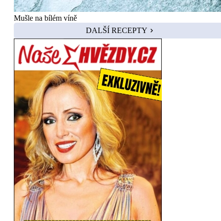
Mušle na bílém víně
DALŠÍ RECEPTY