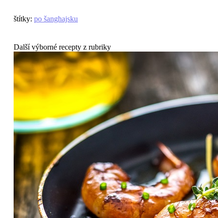
štítky
:
po šanghajsku
Další výborné recepty z rubriky