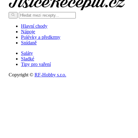
Hlavní chody
Nápoje
Polévky a předkrmy
Snídaně
Saláty
Sladké
Tipy pro vaření
Copyright ©
RF-Hobby s.r.o.