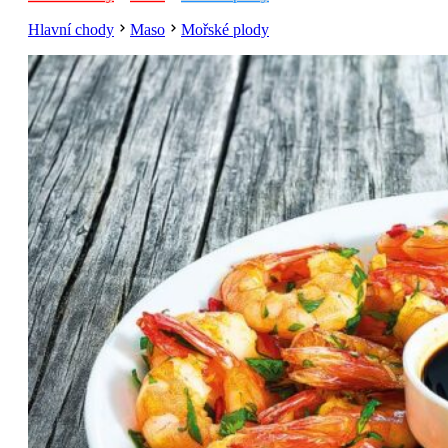
Hlavní chody
Maso
Mořské plody