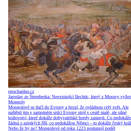
epochaplus.cz
Jaroslav ze Šternberka: Neexistující šlechtic, který z Moravy vyže
Mongoly
Mongolové se tlačí do Evropy a hrozí, že ovládnou celý svět. Ale
naštěstí jim v samotném srdci Evropy stojí v cestě malé, ale silné
království, které dokáže dobyvatelské hordy zastavit. Co nedokáže
žádná z asijských říší, co nedokážou Němci – to dokáže český král
Nebo že by ne? Mongolové od roku 1223 postupují podél