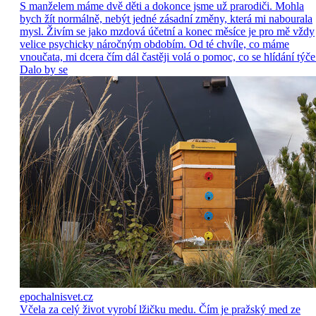
S manželem máme dvě děti a dokonce jsme už prarodiči. Mohla
bych žít normálně, nebýt jedné zásadní změny, která mi nabourala
mysl. Živím se jako mzdová účetní a konec měsíce je pro mě vždy
velice psychicky náročným obdobím. Od té chvíle, co máme
vnoučata, mi dcera čím dál častěji volá o pomoc, co se hlídání týče
Dalo by se
epochalnisvet.cz
Včela za celý život vyrobí lžičku medu. Čím je pražský med ze