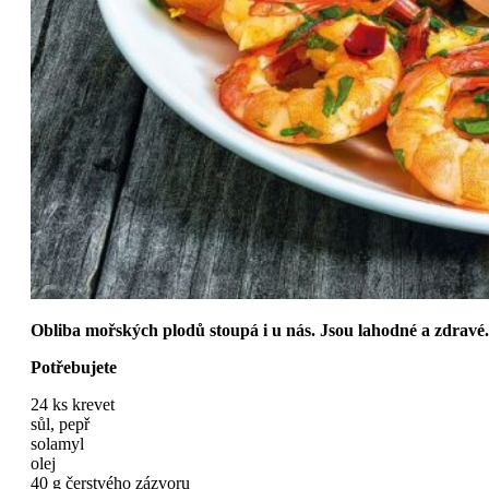
Obliba mořských plodů stoupá i u nás. Jsou lahodné a zdravé.
Potřebujete
24 ks krevet
sůl, pepř
solamyl
olej
40 g čerstvého zázvoru