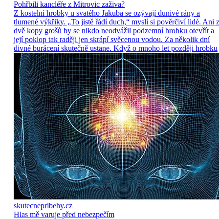
Pohřbili kancléře z Mitrovic zaživa?
Z kostelní hrobky u svatého Jakuba se ozývají dunivé rány a
tlumené výkřiky. „To jistě řádí duch,“ myslí si pověrčiví lidé. Ani 
dvě kopy grošů by se nikdo neodvážil podzemní hrobku otevřít a
její poklop tak raději jen skrápí svěcenou vodou. Za několik dní
divné burácení skutečně ustane. Když o mnoho let později hrobku
skutecnepribehy.cz
Hlas mě varuje před nebezpečím