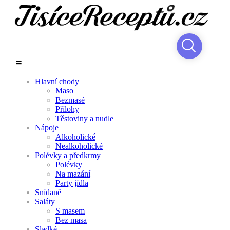
Hlavní chody
Maso
Bezmasé
Přílohy
Těstoviny a nudle
Nápoje
Alkoholické
Nealkoholické
Polévky a předkrmy
Polévky
Na mazání
Party jídla
Snídaně
Saláty
S masem
Bez masa
Sladké