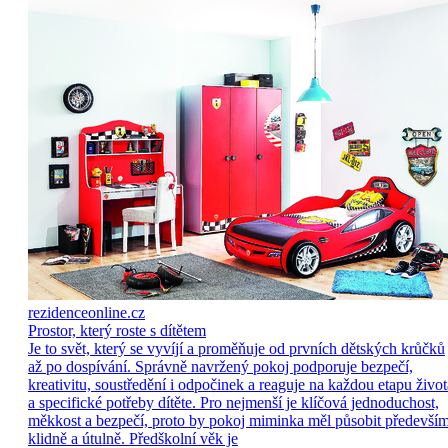
rezidenceonline.cz
Prostor, který roste s dítětem
Je to svět, který se vyvíjí a proměňuje od prvních dětských krůčků
až po dospívání. Správně navržený pokoj podporuje bezpečí,
kreativitu, soustředění i odpočinek a reaguje na každou etapu život
a specifické potřeby dítěte. Pro nejmenší je klíčová jednoduchost,
měkkost a bezpečí, proto by pokoj miminka měl působit předevší
klidně a útulně. Předškolní věk je