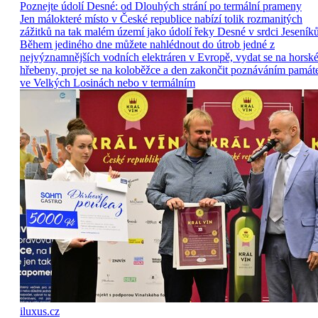
Poznejte údolí Desné: od Dlouhých strání po termální prameny
Jen málokteré místo v České republice nabízí tolik rozmanitých
zážitků na tak malém území jako údolí řeky Desné v srdci Jeseníků
Během jediného dne můžete nahlédnout do útrob jedné z
nejvýznamnějších vodních elektráren v Evropě, vydat se na horsk
hřebeny, projet se na koloběžce a den zakončit poznáváním památ
ve Velkých Losinách nebo v termálním
iluxus.cz