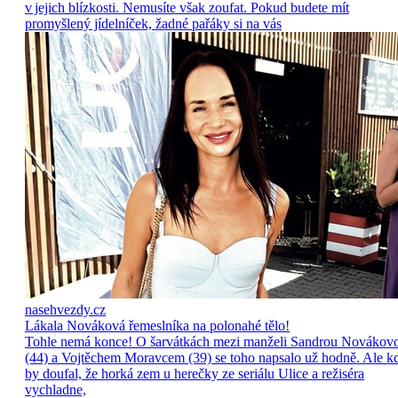
v jejich blízkosti. Nemusíte však zoufat. Pokud budete mít
promyšlený jídelníček, žadné pařáky si na vás
nasehvezdy.cz
Lákala Nováková řemeslníka na polonahé tělo!
Tohle nemá konce! O šarvátkách mezi manželi Sandrou Novákov
(44) a Vojtěchem Moravcem (39) se toho napsalo už hodně. Ale k
by doufal, že horká zem u herečky ze seriálu Ulice a režiséra
vychladne,