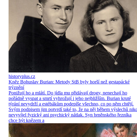
historyplus.cz
Kněz Bohuslav Burian: Metody StB byly horší než gestapácké
trýznění
Ponižují ho a mlátí. Do jídla mu přidávají drogy, nenechají ho
pořádně vyspat a smrtí vyhrožují i jeho nejbližším. Burian kruté
týrání nevydrží a estébákům podepíše všechno, co po něm chtějí.
Svým podpisem jim potvrdí také to, že na něj během výslechů nik
nevyvíjel fyzický ani psychický nátlak. Syn brněnského řezníka
chce být knězem a