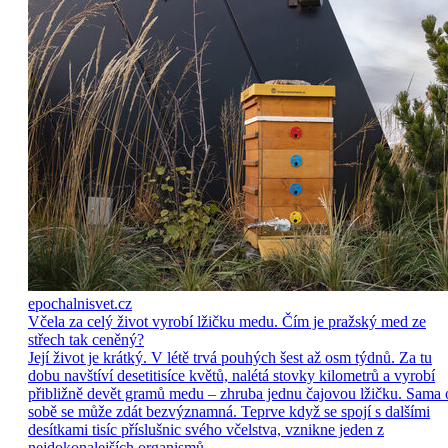
epochalnisvet.cz
Včela za celý život vyrobí lžičku medu. Čím je pražský med ze
střech tak ceněný?
Její život je krátký. V létě trvá pouhých šest až osm týdnů. Za tu
dobu navštíví desetitisíce květů, nalétá stovky kilometrů a vyrobí
přibližně devět gramů medu – zhruba jednu čajovou lžičku. Sama 
sobě se může zdát bezvýznamná. Teprve když se spojí s dalšími
desítkami tisíc příslušnic svého včelstva, vznikne jeden z
nejdokonalejších organismů