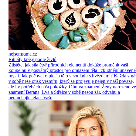
nejsemsama.cz
Rituály krásy podle živlů
Zjistěte, jak síla čtyř přírodních elementů dokáže proměnit vaši
koupelnu v posvátný prostor pro omlazení těla i zklidnění unavené
mysli. Jak pečovat o pleť a tělo v souladu s hvězdami? Každá z ná
v sobě nese otisk vesmíru, který se projevuje nejen v naší povaze,
ale i v potřebách naší pokožky. Ohnivá znamení Ženy narozené ve
znamení Berana, Lva a Střelce v sobě nesou žár, odvahu a
neutuchající elán. Vaše