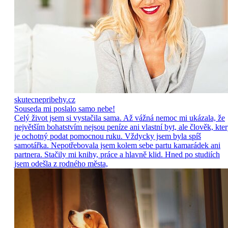
skutecnepribehy.cz
Souseda mi poslalo samo nebe!
Celý život jsem si vystačila sama. Až vážná nemoc mi ukázala, že
největším bohatstvím nejsou peníze ani vlastní byt, ale člověk, kte
je ochotný podat pomocnou ruku. Vždycky jsem byla spíš
samotářka. Nepotřebovala jsem kolem sebe partu kamarádek ani
partnera. Stačily mi knihy, práce a hlavně klid. Hned po studiích
jsem odešla z rodného města,