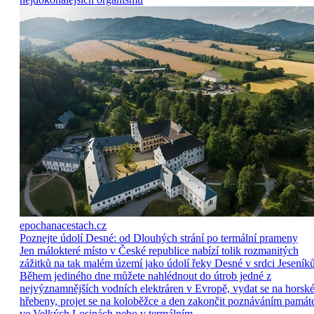
epochanacestach.cz
Poznejte údolí Desné: od Dlouhých strání po termální prameny
Jen málokteré místo v České republice nabízí tolik rozmanitých
zážitků na tak malém území jako údolí řeky Desné v srdci Jeseníků
Během jediného dne můžete nahlédnout do útrob jedné z
nejvýznamnějších vodních elektráren v Evropě, vydat se na horsk
hřebeny, projet se na koloběžce a den zakončit poznáváním památ
ve Velkých Losinách nebo v termálním