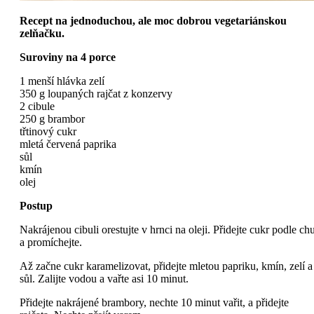
Recept na jednoduchou, ale moc dobrou vegetariánskou
zelňačku.
Suroviny na 4 porce
1 menší hlávka zelí
350 g loupaných rajčat z konzervy
2 cibule
250 g brambor
třtinový cukr
mletá červená paprika
sůl
kmín
olej
Postup
Nakrájenou cibuli orestujte v hrnci na oleji. Přidejte cukr podle chu
a promíchejte.
Až začne cukr karamelizovat, přidejte mletou papriku, kmín, zelí a
sůl. Zalijte vodou a vařte asi 10 minut.
Přidejte nakrájené brambory, nechte 10 minut vařit, a přidejte