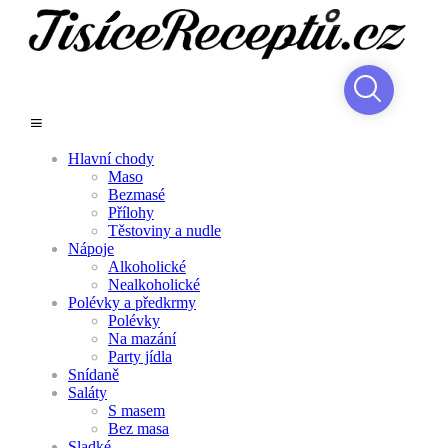
Hlavní chody
Maso
Bezmasé
Přílohy
Těstoviny a nudle
Nápoje
Alkoholické
Nealkoholické
Polévky a předkrmy
Polévky
Na mazání
Party jídla
Snídaně
Saláty
S masem
Bez masa
Sladké