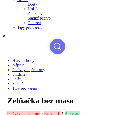
Dorty
Koláče
Zmrzliny
Sladké pečivo
Cukroví
Tipy pro vaření
Hlavní chody
Nápoje
Polévky a předkrmy
Snídaně
Saláty
Sladké
Tipy pro vaření
Zelňačka bez masa
Polévky a předkrmy
Párty jídla
Bez masa