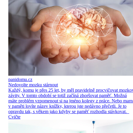
panidomu.cz
Nedovolte mozku stárnout
Každý, komu je přes 25 let, by měl pravidelně procvičovat mozko
závity. V tomto období se totiž začíná zhoršovat paměť. Možná
máte problém vzpomenout si na jméno kolegy z práce. Nebo marn
v paměti lovíte název knížky, kterou jste nedávno přečetli. Je to
opravdu tak, s věkem jako kdyby se paměť rozhodla stávkovat.
Cvičte