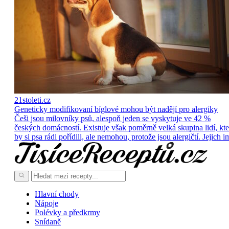
21stoleti.cz
Geneticky modifikovaní bíglové mohou být nadějí pro alergiky
Češi jsou milovníky psů, alespoň jeden se vyskytuje ve 42 %
českých domácností. Existuje však poměrně velká skupina lidí, kte
by si psa rádi pořídili, ale nemohou, protože jsou alergičtí. Jejich i
Hlavní chody
Nápoje
Polévky a předkrmy
Snídaně