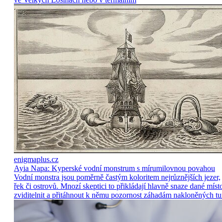
enigmaplus.cz
Ayia Napa: Kyperské vodní monstrum s mírumilovnou povahou
Vodní monstra jsou poměrně častým koloritem nejrůznějších jezer,
řek či ostrovů. Mnozí skeptici to přikládají hlavně snaze dané míst
zviditelnit a přitáhnout k němu pozornost záhadám nakloněných tu