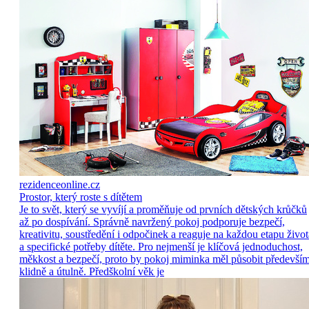
rezidenceonline.cz
Prostor, který roste s dítětem
Je to svět, který se vyvíjí a proměňuje od prvních dětských krůčků
až po dospívání. Správně navržený pokoj podporuje bezpečí,
kreativitu, soustředění i odpočinek a reaguje na každou etapu život
a specifické potřeby dítěte. Pro nejmenší je klíčová jednoduchost,
měkkost a bezpečí, proto by pokoj miminka měl působit předevší
klidně a útulně. Předškolní věk je