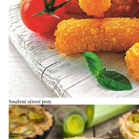
Smažené sýrové prsty