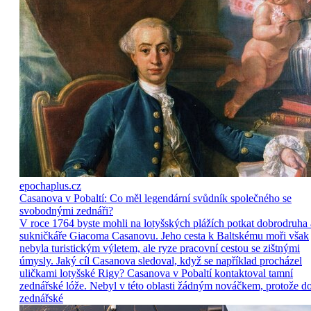
epochaplus.cz
Casanova v Pobaltí: Co měl legendární svůdník společného se
svobodnými zednáři?
V roce 1764 byste mohli na lotyšských plážích potkat dobrodruha 
sukničkáře Giacoma Casanovu. Jeho cesta k Baltskému moři však
nebyla turistickým výletem, ale ryze pracovní cestou se zištnými
úmysly. Jaký cíl Casanova sledoval, když se například procházel
uličkami lotyšské Rigy? Casanova v Pobaltí kontaktoval tamní
zednářské lóže. Nebyl v této oblasti žádným nováčkem, protože d
zednářské