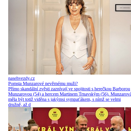
nasehvezdy.cz
Pomsta Munzarové nevěrnému muži?
Přímo skandální zvěsti zaznívají ve spojitosti s herečkou Barborou
Munzarovou (54) a hercem Martinem Trnavským (56). Munzarov
měla být totiž viděna s jakýmsi sympaťákem, s nímž se velmi
družně, až d