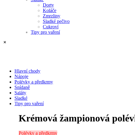
Dorty
Koláče
Zmrzliny
Sladké pečivo
Cukroví
Tipy pro vaření
Hlavní chody
Nápoje
Polévky a předkrmy
Snídaně
Saláty
Sladké
Tipy pro vaření
Krémová žampionová polév
Polévky a předkrmy