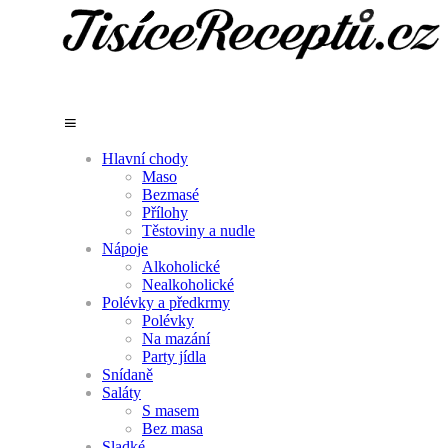
Hlavní chody
Maso
Bezmasé
Přílohy
Těstoviny a nudle
Nápoje
Alkoholické
Nealkoholické
Polévky a předkrmy
Polévky
Na mazání
Party jídla
Snídaně
Saláty
S masem
Bez masa
Sladké