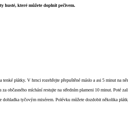
y husté, které můžete doplnit pečivem.
na tenké plátky. V hrnci rozehřejte přepuštěné máslo a asi 5 minut na n
 a za občasného míchání restujte na středním plameni 10 minut. Poté zal
jte dohladka tyčovým mixérem. Polévku můžete dozdobit několika plátk