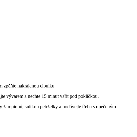
ěm zpěňte nakrájenou cibulku.
ijte vývarem a nechte 15 minut vařit pod pokličkou.
y žampionů, snítkou petrželky a podávejte třeba s opečeným