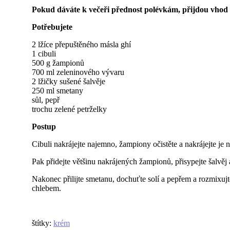
Pokud dáváte k večeři přednost polévkám, přijdou vhod t
Potřebujete
2 lžíce přepuštěného másla ghí
1 cibuli
500 g žampionů
700 ml zeleninového vývaru
2 lžičky sušené šalvěje
250 ml smetany
sůl, pepř
trochu zelené petrželky
Postup
Cibuli nakrájejte najemno, žampiony očistěte a nakrájejte je 
Pak přidejte většinu nakrájených žampionů, přisypejte šalvěj
Nakonec přilijte smetanu, dochuťte solí a pepřem a rozmixu
chlebem.
štítky
:
krém