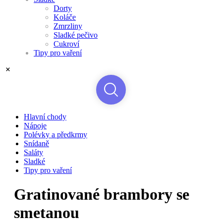
Dorty
Koláče
Zmrzliny
Sladké pečivo
Cukroví
Tipy pro vaření
Hlavní chody
Nápoje
Polévky a předkrmy
Snídaně
Saláty
Sladké
Tipy pro vaření
Gratinované brambory se
smetanou