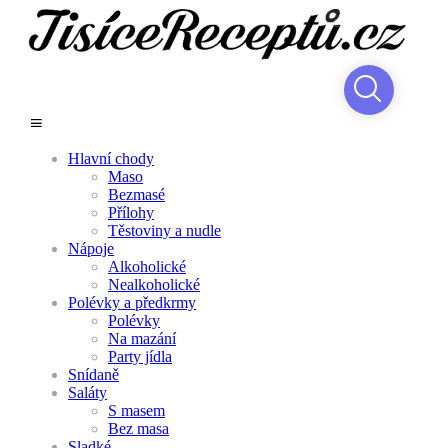
Hlavní chody
Maso
Bezmasé
Přílohy
Těstoviny a nudle
Nápoje
Alkoholické
Nealkoholické
Polévky a předkrmy
Polévky
Na mazání
Party jídla
Snídaně
Saláty
S masem
Bez masa
Sladké