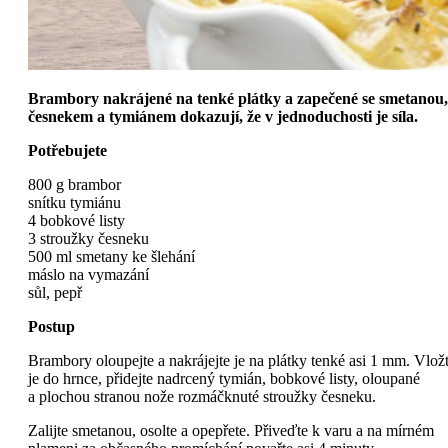
Brambory nakrájené na tenké plátky a zapečené se smetanou,
česnekem a tymiánem dokazují, že v jednoduchosti je síla.
Potřebujete
800 g brambor
snítku tymiánu
4 bobkové listy
3 stroužky česneku
500 ml smetany ke šlehání
máslo na vymazání
sůl, pepř
Postup
Brambory oloupejte a nakrájejte je na plátky tenké asi 1 mm. Vlož
je do hrnce, přidejte nadrcený tymián, bobkové listy, oloupané
a plochou stranou nože rozmáčknuté stroužky česneku.
Zalijte smetanou, osolte a opepřete. Přiveďte k varu a na mírném