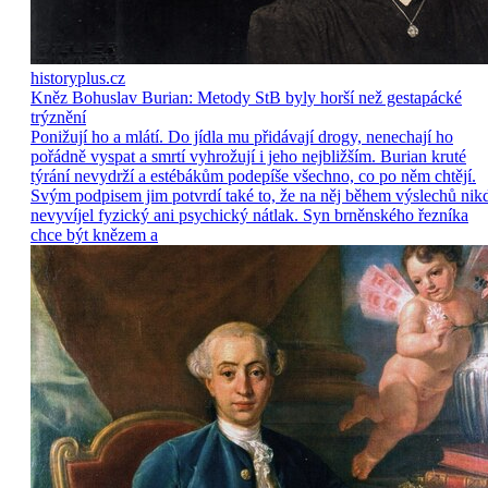
historyplus.cz
Kněz Bohuslav Burian: Metody StB byly horší než gestapácké
trýznění
Ponižují ho a mlátí. Do jídla mu přidávají drogy, nenechají ho
pořádně vyspat a smrtí vyhrožují i jeho nejbližším. Burian kruté
týrání nevydrží a estébákům podepíše všechno, co po něm chtějí.
Svým podpisem jim potvrdí také to, že na něj během výslechů nik
nevyvíjel fyzický ani psychický nátlak. Syn brněnského řezníka
chce být knězem a