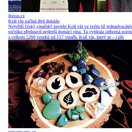
iluxus.cz
Král vín začíná třetí dekádu
Největší český vinařský projekt Král vín ve svém již jednadvacát
ročníku představil nejlepší domácí vína. Ta vybírala odborná porot
z celkem 1260 vzorků od 157 vinařů. Král vín, který se – i pře
nejsemsama.cz