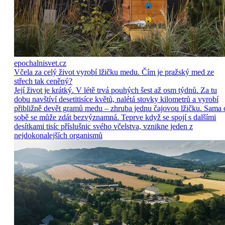
epochalnisvet.cz
Včela za celý život vyrobí lžičku medu. Čím je pražský med ze
střech tak ceněný?
Její život je krátký. V létě trvá pouhých šest až osm týdnů. Za tu
dobu navštíví desetitisíce květů, nalétá stovky kilometrů a vyrobí
přibližně devět gramů medu – zhruba jednu čajovou lžičku. Sama 
sobě se může zdát bezvýznamná. Teprve když se spojí s dalšími
desítkami tisíc příslušnic svého včelstva, vznikne jeden z
nejdokonalejších organismů