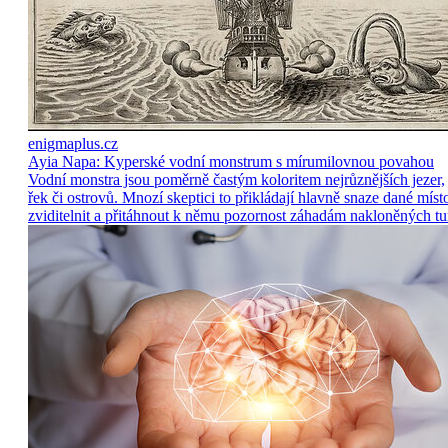
enigmaplus.cz
Ayia Napa: Kyperské vodní monstrum s mírumilovnou povahou
Vodní monstra jsou poměrně častým koloritem nejrůznějších jezer,
řek či ostrovů. Mnozí skeptici to přikládají hlavně snaze dané míst
zviditelnit a přitáhnout k němu pozornost záhadám nakloněných tu