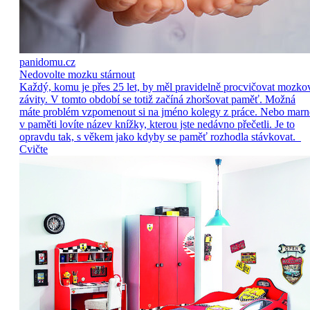
panidomu.cz
Nedovolte mozku stárnout
Každý, komu je přes 25 let, by měl pravidelně procvičovat mozko
závity. V tomto období se totiž začíná zhoršovat paměť. Možná
máte problém vzpomenout si na jméno kolegy z práce. Nebo marn
v paměti lovíte název knížky, kterou jste nedávno přečetli. Je to
opravdu tak, s věkem jako kdyby se paměť rozhodla stávkovat.
Cvičte