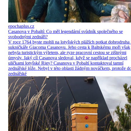
epochaplus.cz
Casanova v Pobaltí: Co měl legendární svůdník společného se
svobodnými zednáři?
V roce 1764 byste mohli na lotyšských plážích potkat dobrodruha 
sukničkáře Giacoma Casanovu. Jeho cesta k Baltskému moři však
nebyla turistickým výletem, ale ryze pracovní cestou se zištnými
úmysly. Jaký cíl Casanova sledoval, když se například procházel
uličkami lotyšské Rigy? Casanova v Pobaltí kontaktoval tamní
zednářské lóže. Nebyl v této oblasti žádným nováčkem, protože d
zednářské