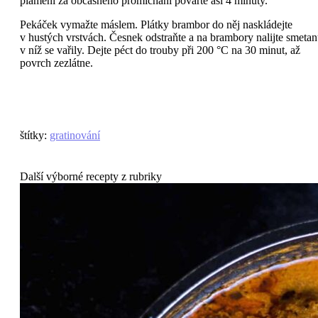
plameni za občasného promíchání povařte asi 4 minuty.
Pekáček vymažte máslem. Plátky brambor do něj naskládejte
v hustých vrstvách. Česnek odstraňte a na brambory nalijte smetan
v níž se vařily. Dejte péct do trouby při 200 °C na 30 minut, až
povrch zezlátne.
štítky
:
gratinování
Další výborné recepty z rubriky