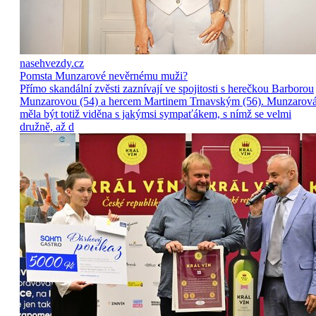
nasehvezdy.cz
Pomsta Munzarové nevěrnému muži?
Přímo skandální zvěsti zaznívají ve spojitosti s herečkou Barborou
Munzarovou (54) a hercem Martinem Trnavským (56). Munzarov
měla být totiž viděna s jakýmsi sympaťákem, s nímž se velmi
družně, až d