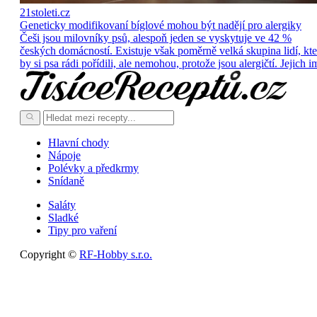
21stoleti.cz
Geneticky modifikovaní bíglové mohou být nadějí pro alergiky
Češi jsou milovníky psů, alespoň jeden se vyskytuje ve 42 %
českých domácností. Existuje však poměrně velká skupina lidí, kte
by si psa rádi pořídili, ale nemohou, protože jsou alergičtí. Jejich i
Hlavní chody
Nápoje
Polévky a předkrmy
Snídaně
Saláty
Sladké
Tipy pro vaření
Copyright ©
RF-Hobby s.r.o.