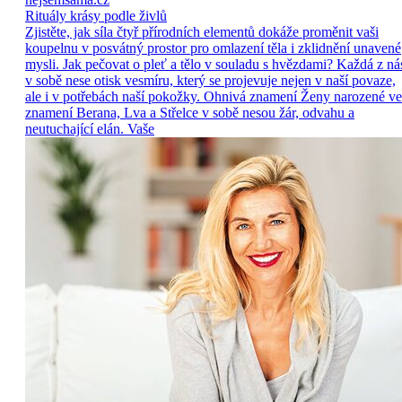
Rituály krásy podle živlů
Zjistěte, jak síla čtyř přírodních elementů dokáže proměnit vaši
koupelnu v posvátný prostor pro omlazení těla i zklidnění unavené
mysli. Jak pečovat o pleť a tělo v souladu s hvězdami? Každá z ná
v sobě nese otisk vesmíru, který se projevuje nejen v naší povaze,
ale i v potřebách naší pokožky. Ohnivá znamení Ženy narozené ve
znamení Berana, Lva a Střelce v sobě nesou žár, odvahu a
neutuchající elán. Vaše