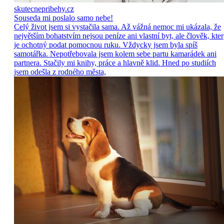
skutecnepribehy.cz
Souseda mi poslalo samo nebe!
Celý život jsem si vystačila sama. Až vážná nemoc mi ukázala, že
největším bohatstvím nejsou peníze ani vlastní byt, ale člověk, kte
je ochotný podat pomocnou ruku. Vždycky jsem byla spíš
samotářka. Nepotřebovala jsem kolem sebe partu kamarádek ani
partnera. Stačily mi knihy, práce a hlavně klid. Hned po studiích
jsem odešla z rodného města,