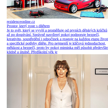
rezidenceonline.cz
Prostor, který roste s dítětem
Je to svět, který se vyvíjí a proměňuje od prvních dětských krůčků
až po dospívání. Správně navržený pokoj podporuje bezpečí,
kreativitu, soustředění i odpočinek a reaguje na každou etapu život
a specifické potřeby dítěte. Pro nejmenší je klíčová jednoduchost,
měkkost a bezpečí, proto by pokoj miminka měl působit předevší
klidně a útulně. Předškolní věk je