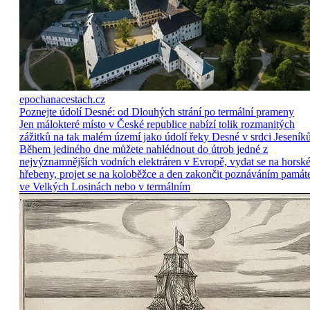
epochanacestach.cz
Poznejte údolí Desné: od Dlouhých strání po termální prameny
Jen málokteré místo v České republice nabízí tolik rozmanitých
zážitků na tak malém území jako údolí řeky Desné v srdci Jeseníků
Během jediného dne můžete nahlédnout do útrob jedné z
nejvýznamnějších vodních elektráren v Evropě, vydat se na horsk
hřebeny, projet se na koloběžce a den zakončit poznáváním památ
ve Velkých Losinách nebo v termálním