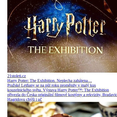
21stoleti.cz
Harry Potter: The Exhibition. Neplecha zahájena…
Pražské Letňany se na půl roku proměnily v malý kus
kouzelnického světa. Výstava Harry Potter™: The Exhibition
přivezla do Česka originální filmové kostýmy a rekvizity, Bradavic
Hagridovu chýši i uč