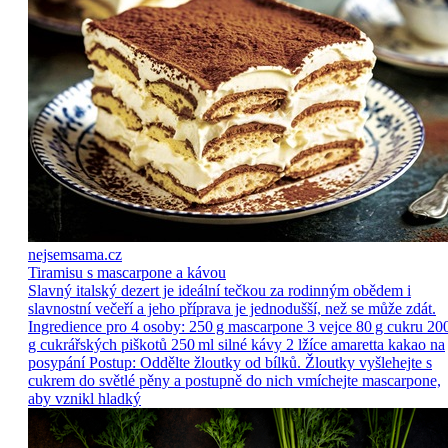
nejsemsama.cz
Tiramisu s mascarpone a kávou
Slavný italský dezert je ideální tečkou za rodinným obědem i
slavnostní večeří a jeho příprava je jednodušší, než se může zdát.
Ingredience pro 4 osoby: 250 g mascarpone 3 vejce 80 g cukru 20
g cukrářských piškotů 250 ml silné kávy 2 lžíce amaretta kakao na
posypání Postup: Oddělte žloutky od bílků. Žloutky vyšlehejte s
cukrem do světlé pěny a postupně do nich vmíchejte mascarpone,
aby vznikl hladký