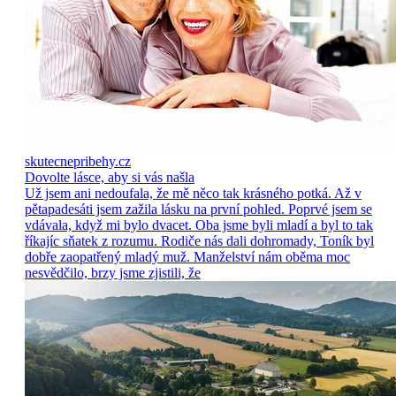
skutecnepribehy.cz
Dovolte lásce, aby si vás našla
Už jsem ani nedoufala, že mě něco tak krásného potká. Až v
pětapadesáti jsem zažila lásku na první pohled. Poprvé jsem se
vdávala, když mi bylo dvacet. Oba jsme byli mladí a byl to tak
říkajíc sňatek z rozumu. Rodiče nás dali dohromady, Toník byl
dobře zaopatřený mladý muž. Manželství nám oběma moc
nesvědčilo, brzy jsme zjistili, že