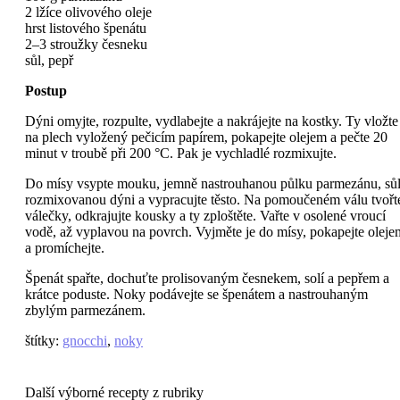
2 lžíce olivového oleje
hrst listového špenátu
2–3 stroužky česneku
sůl, pepř
Postup
Dýni omyjte, rozpulte, vydlabejte a nakrájejte na kostky. Ty vložte
na plech vyložený pečicím papírem, pokapejte olejem a pečte 20
minut v troubě při 200 °C. Pak je vychladlé rozmixujte.
Do mísy vsypte mouku, jemně nastrouhanou půlku parmezánu, sůl
rozmixovanou dýni a vypracujte těsto. Na pomoučeném válu tvořt
válečky, odkrajujte kousky a ty zploštěte. Vařte v osolené vroucí
vodě, až vyplavou na povrch. Vyjměte je do mísy, pokapejte oleje
a promíchejte.
Špenát spařte, dochuťte prolisovaným česnekem, solí a pepřem a
krátce poduste. Noky podávejte se špenátem a nastrouhaným
zbylým parmezánem.
štítky
:
gnocchi
,
noky
Další výborné recepty z rubriky