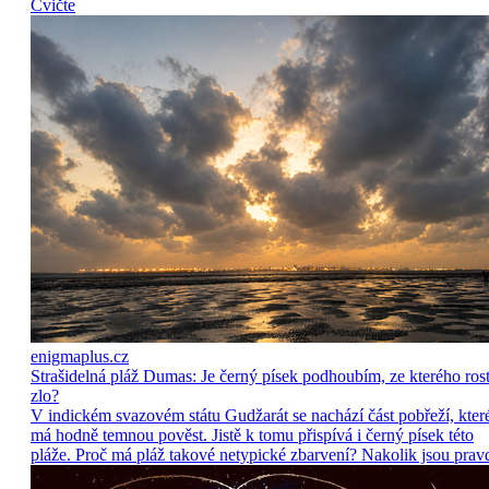
Cvičte
enigmaplus.cz
Strašidelná pláž Dumas: Je černý písek podhoubím, ze kterého ros
zlo?
V indickém svazovém státu Gudžarát se nachází část pobřeží, kter
má hodně temnou pověst. Jistě k tomu přispívá i černý písek této
pláže. Proč má pláž takové netypické zbarvení? Nakolik jsou prav