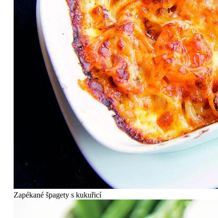
Zapékané špagety s kukuřicí