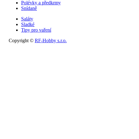
Polévky a předkrmy
Snídaně
Saláty
Sladké
Tipy pro vaření
Copyright ©
RF-Hobby s.r.o.