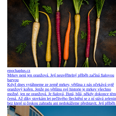
epochaplus.cz
Mrkev není jen oranžová. Její neuvěřitelný příběh začíná fialovou
barvou
Když dnes vytáhneme ze země mrkev, většina z nás očekává sytě
oranžový kořen. Jenže po většinu své historie je mrkev všechno
možné, jen ne oranžová. Je fialová, žlutá, bílá, někdy dokonce tém
černá. Až díky stovkám let pečlivého šlechtění se z ní stává zelenin
bez které si českou zahradu ani nedokážeme představit. Její příběh 