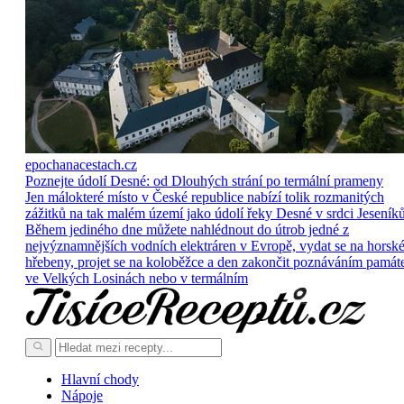
epochanacestach.cz
Poznejte údolí Desné: od Dlouhých strání po termální prameny
Jen málokteré místo v České republice nabízí tolik rozmanitých
zážitků na tak malém území jako údolí řeky Desné v srdci Jeseníků
Během jediného dne můžete nahlédnout do útrob jedné z
nejvýznamnějších vodních elektráren v Evropě, vydat se na horsk
hřebeny, projet se na koloběžce a den zakončit poznáváním památ
ve Velkých Losinách nebo v termálním
Hlavní chody
Nápoje