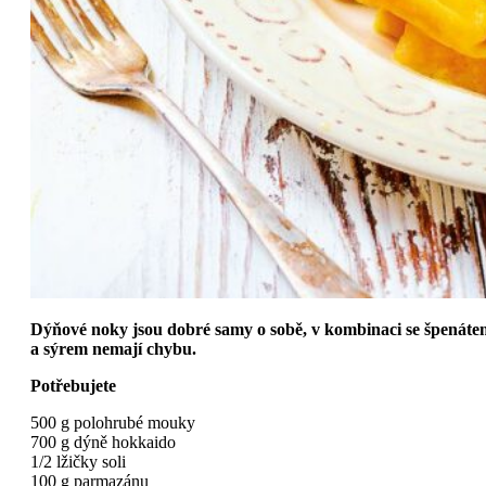
Dýňové noky jsou dobré samy o sobě, v kombinaci se špenáte
a sýrem nemají chybu.
Potřebujete
500 g polohrubé mouky
700 g dýně hokkaido
1/2 lžičky soli
100 g parmazánu