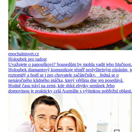
epochalnisvet.cz
Holoubek pro radost
Uvažujete o papouškovi? Sousedům by mohla vadit jeho hlučnost.
Holoubek diamantový komunikuje téměř neslyšitelným pípáním, j
roztomilý a hodí se i pro chovatele začátečníky. Jedná se o
nenáročného klidného ptáčka, který většinu dne jen posedává.
Hodně času tráví na zemi, kde sbírá zbytky semínek Jeho
domovinou je prakticky celá Austrálie s výjimkou pobřežní oblasti