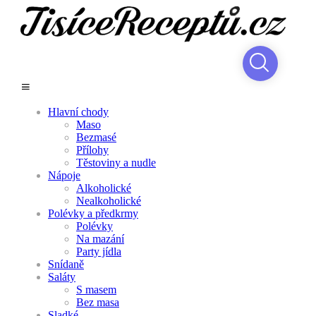
Hlavní chody
Maso
Bezmasé
Přílohy
Těstoviny a nudle
Nápoje
Alkoholické
Nealkoholické
Polévky a předkrmy
Polévky
Na mazání
Party jídla
Snídaně
Saláty
S masem
Bez masa
Sladké