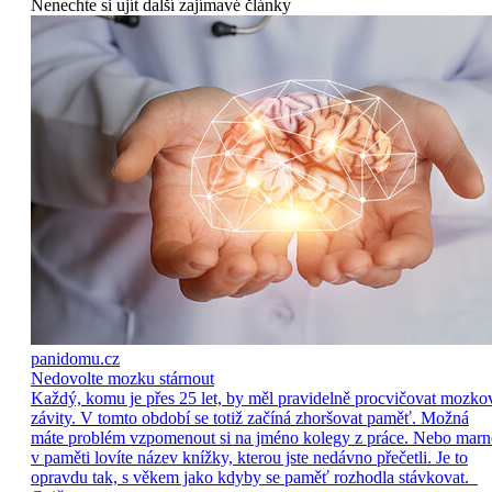
Nenechte si ujít další zajímavé články
panidomu.cz
Nedovolte mozku stárnout
Každý, komu je přes 25 let, by měl pravidelně procvičovat mozko
závity. V tomto období se totiž začíná zhoršovat paměť. Možná
máte problém vzpomenout si na jméno kolegy z práce. Nebo marn
v paměti lovíte název knížky, kterou jste nedávno přečetli. Je to
opravdu tak, s věkem jako kdyby se paměť rozhodla stávkovat.