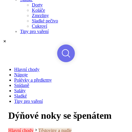
Dorty
Koláče
Zmrzliny
Sladké pečivo
Cukroví
Tipy pro vaření
Hlavní chody
Nápoje
Polévky a předkrmy
Snídaně
Saláty
Sladké
Tipy pro vaření
Dýňové noky se špenátem
Hlavní chody
Těstoviny a nudle