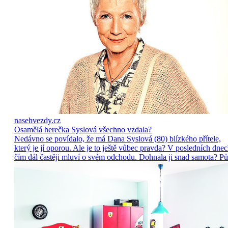
nasehvezdy.cz
Osamělá herečka Syslová všechno vzdala?
Nedávno se povídalo, že má Dana Syslová (80) blízkého přítele,
který je jí oporou. Ale je to ještě vůbec pravda? V posledních dne
čím dál častěji mluví o svém odchodu. Dohnala ji snad samota? Pů