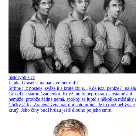
historyplus.cz
Lapka Grasel si na panstvo netroufl?
Strhne ji z postele, sváže ji a krutě zbije. „Kde jsou peníze?“ naléh
Grasel na starou švadlenku. Když mu to neprozradí – ostatně ani
nemůže, protože žádné nemá, spokojí se lupič s několika měďáky 
štůčky látky. Zraněná žena pár dní nato umírá. Je to muž nebývale
krutý. Jeho činy budí hrůzu ještě dlouho po jeho smrti