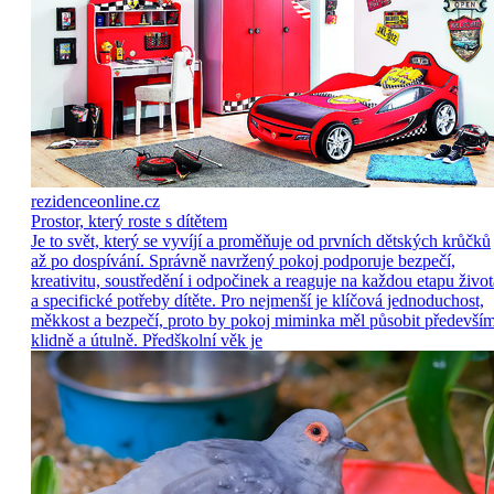
rezidenceonline.cz
Prostor, který roste s dítětem
Je to svět, který se vyvíjí a proměňuje od prvních dětských krůčků
až po dospívání. Správně navržený pokoj podporuje bezpečí,
kreativitu, soustředění i odpočinek a reaguje na každou etapu život
a specifické potřeby dítěte. Pro nejmenší je klíčová jednoduchost,
měkkost a bezpečí, proto by pokoj miminka měl působit předevší
klidně a útulně. Předškolní věk je