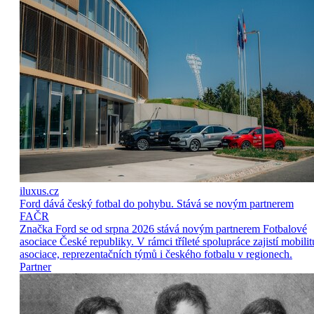
iluxus.cz
Ford dává český fotbal do pohybu. Stává se novým partnerem
FAČR
Značka Ford se od srpna 2026 stává novým partnerem Fotbalové
asociace České republiky. V rámci tříleté spolupráce zajistí mobilit
asociace, reprezentačních týmů i českého fotbalu v regionech.
Partner