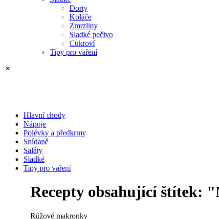
Dorty
Koláče
Zmrzliny
Sladké pečivo
Cukroví
Tipy pro vaření
Hlavní chody
Nápoje
Polévky a předkrmy
Snídaně
Saláty
Sladké
Tipy pro vaření
Recepty obsahující štítek:
Růžové makronky