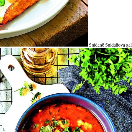
Snídaně
Snídaňová gal