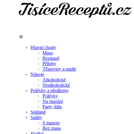
Hlavní chody
Maso
Bezmasé
Přílohy
Těstoviny a nudle
Nápoje
Alkoholické
Nealkoholické
Polévky a předkrmy
Polévky
Na mazání
Party jídla
Snídaně
Saláty
S masem
Bez masa
Sladké