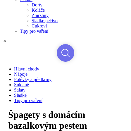
Dorty
Koláče
Zmrzliny
Sladké pečivo
Cukroví
Tipy pro vaření
Hlavní chody
Nápoje
Polévky a předkrmy
Snídaně
Saláty
Sladké
Tipy pro vaření
Špagety s domácím
bazalkovým pestem