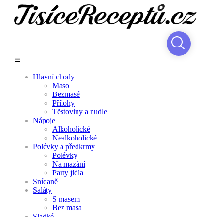
Hlavní chody
Maso
Bezmasé
Přílohy
Těstoviny a nudle
Nápoje
Alkoholické
Nealkoholické
Polévky a předkrmy
Polévky
Na mazání
Party jídla
Snídaně
Saláty
S masem
Bez masa
Sladké