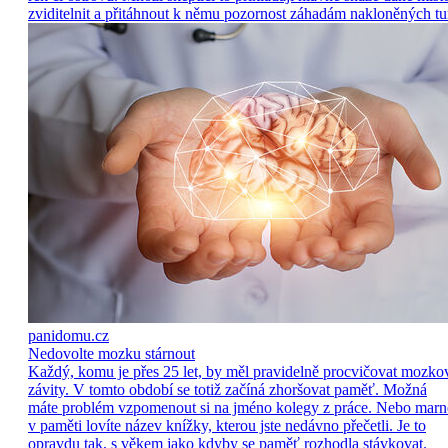
zviditelnit a přitáhnout k němu pozornost záhadám nakloněných tu
panidomu.cz
Nedovolte mozku stárnout
Každý, komu je přes 25 let, by měl pravidelně procvičovat mozko
závity. V tomto období se totiž začíná zhoršovat paměť. Možná
máte problém vzpomenout si na jméno kolegy z práce. Nebo marn
v paměti lovíte název knížky, kterou jste nedávno přečetli. Je to
opravdu tak, s věkem jako kdyby se paměť rozhodla stávkovat.