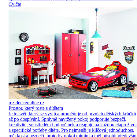
Cvičte
rezidenceonline.cz
Prostor, který roste s dítětem
Je to svět, který se vyvíjí a proměňuje od prvních dětských krůčků
až po dospívání. Správně navržený pokoj podporuje bezpečí,
kreativitu, soustředění i odpočinek a reaguje na každou etapu život
a specifické potřeby dítěte. Pro nejmenší je klíčová jednoduchost,
měkkost a bezpečí, proto by pokoj miminka měl působit předevší