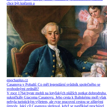
chce být knězem a
epochaplus.cz
Casanova v Pobaltí: Co měl legendární svůdník společného se
svobodnými zednáři?
V roce 1764 byste mohli na lotyšských plážích potkat dobrodruha 
sukničkáře Giacoma Casanovu. Jeho cesta k Baltskému moři však
nebyla turistickým výletem, ale ryze pracovní cestou se zištnými
úmysly. Jaký cíl Casanova sledoval, když se například procházel