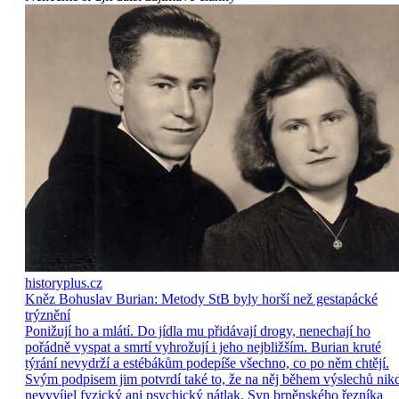
historyplus.cz
Kněz Bohuslav Burian: Metody StB byly horší než gestapácké
trýznění
Ponižují ho a mlátí. Do jídla mu přidávají drogy, nenechají ho
pořádně vyspat a smrtí vyhrožují i jeho nejbližším. Burian kruté
týrání nevydrží a estébákům podepíše všechno, co po něm chtějí.
Svým podpisem jim potvrdí také to, že na něj během výslechů nik
nevyvíjel fyzický ani psychický nátlak. Syn brněnského řezníka