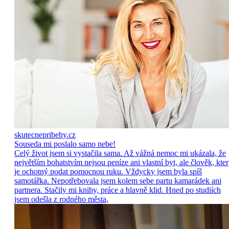
skutecnepribehy.cz
Souseda mi poslalo samo nebe!
Celý život jsem si vystačila sama. Až vážná nemoc mi ukázala, že
největším bohatstvím nejsou peníze ani vlastní byt, ale člověk, kte
je ochotný podat pomocnou ruku. Vždycky jsem byla spíš
samotářka. Nepotřebovala jsem kolem sebe partu kamarádek ani
partnera. Stačily mi knihy, práce a hlavně klid. Hned po studiích
jsem odešla z rodného města,