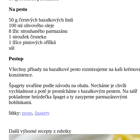
Na pesto
50 g čerstvých bazalkových listů
100 ml olivového oleje
8 lžic strouhaného parmazánu
1 stroužek česneku
1 lžíce piniových oříšků
sůl
Postup
Všechny přísady na bazalkové pesto rozmixujeme na kaši krémov
konzistence.
Špagety uvaříme podle návodu na obalu. Necháme je chvíli
vychladnout a poté je promícháme s bazalkovým pestem. Na talíř
poklademe hnízdečka špaget a ty zasypeme parmazánovými
hoblinkami.
štítky
:
pesto
,
špagety
Další výborné recepty z rubriky