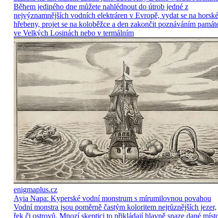
Během jediného dne můžete nahlédnout do útrob jedné z
nejvýznamnějších vodních elektráren v Evropě, vydat se na horsk
hřebeny, projet se na koloběžce a den zakončit poznáváním památ
ve Velkých Losinách nebo v termálním
enigmaplus.cz
Ayia Napa: Kyperské vodní monstrum s mírumilovnou povahou
Vodní monstra jsou poměrně častým koloritem nejrůznějších jezer,
řek či ostrovů. Mnozí skeptici to přikládají hlavně snaze dané míst