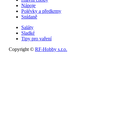
Nápoje
Polévky a předkrmy
Snídaně
Saláty
Sladké
Tipy pro vaření
Copyright ©
RF-Hobby s.r.o.