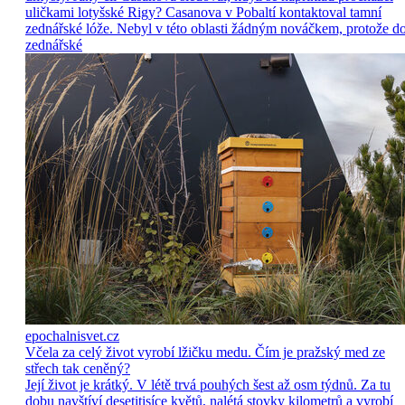
uličkami lotyšské Rigy? Casanova v Pobaltí kontaktoval tamní
zednářské lóže. Nebyl v této oblasti žádným nováčkem, protože d
zednářské
epochalnisvet.cz
Včela za celý život vyrobí lžičku medu. Čím je pražský med ze
střech tak ceněný?
Její život je krátký. V létě trvá pouhých šest až osm týdnů. Za tu
dobu navštíví desetitisíce květů, nalétá stovky kilometrů a vyrobí