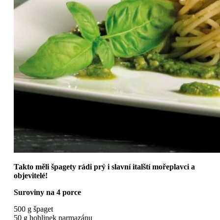
Takto měli špagety rádi prý i slavní italští mořeplavci a
objevitelé!
Suroviny na 4 porce
500 g špaget
50 g hoblinek parmazánu