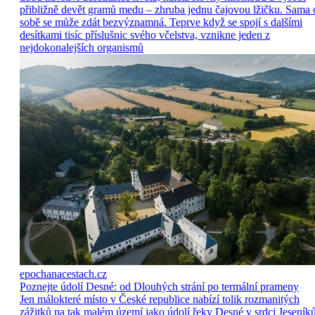
přibližně devět gramů medu – zhruba jednu čajovou lžičku. Sama 
sobě se může zdát bezvýznamná. Teprve když se spojí s dalšími
desítkami tisíc příslušnic svého včelstva, vznikne jeden z
nejdokonalejších organismů
epochanacestach.cz
Poznejte údolí Desné: od Dlouhých strání po termální prameny
Jen málokteré místo v České republice nabízí tolik rozmanitých
zážitků na tak malém území jako údolí řeky Desné v srdci Jeseníků