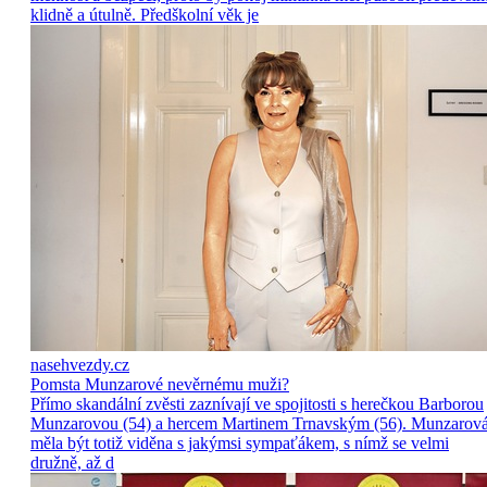
klidně a útulně. Předškolní věk je
nasehvezdy.cz
Pomsta Munzarové nevěrnému muži?
Přímo skandální zvěsti zaznívají ve spojitosti s herečkou Barborou
Munzarovou (54) a hercem Martinem Trnavským (56). Munzarov
měla být totiž viděna s jakýmsi sympaťákem, s nímž se velmi
družně, až d