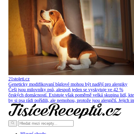
21stoleti.cz
Geneticky modifikovaní bíglové mohou být nadějí pro alergiky
Češi jsou milovníky psů, alespoň jeden se vyskytuje ve 42 %
českých domácností. Existuje však poměrně velká skupina lidí, kte
by si psa rádi pořídili, ale nemohou, protože jsou alergičtí. Jejich i
Hlavní chody