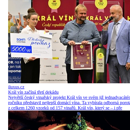
iluxus.cz
Král vín začíná třetí dekádu
Největší český vinařský projekt Král vín ve svém již jednadvacát
ročníku představil nejlepší domácí vína. Ta vybírala odborná porot
z celkem 1260 vzorků od 157 vinařů. Král vín, který se – i pře