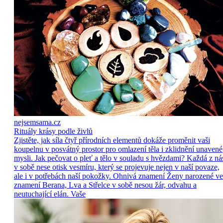
nejsemsama.cz
Rituály krásy podle živlů
Zjistěte, jak síla čtyř přírodních elementů dokáže proměnit vaši
koupelnu v posvátný prostor pro omlazení těla i zklidnění unavené
mysli. Jak pečovat o pleť a tělo v souladu s hvězdami? Každá z ná
v sobě nese otisk vesmíru, který se projevuje nejen v naší povaze,
ale i v potřebách naší pokožky. Ohnivá znamení Ženy narozené ve
znamení Berana, Lva a Střelce v sobě nesou žár, odvahu a
neutuchající elán. Vaše