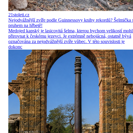
21stoleti.cz
Nejodvážnější zvíře podle Guinnessovy knihy rekordů? Šelmička 
pruhem na hřbetě!
Medojed kapský je lasicovitá šelma, kterou bychom velikostí mohl
přirovnat k českému jezevci. Je extrémně nebojácná, ostatně bývá
označována za nejodvážnější zvíře vůbec. V této souvislosti je
dokonc