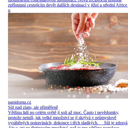
zpřístupní cestujícím devět dalších destinací v jižní a střední Africe
u
panidomu.cz
Sůl nad zlato, ale přiměřeně
Většina lidí po celém světě jí soli až moc. Často i nevědomky,
protože netuší, jak velké množství se jí skrývá v průmyslově
vyráběných potravinách, dokonce i těch sladkých. Sůl je zdravá
Ale v ani ne třetinovém množství, než je pro většinu populace