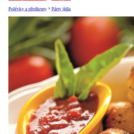
Polévky a předkrmy
Párty jídla