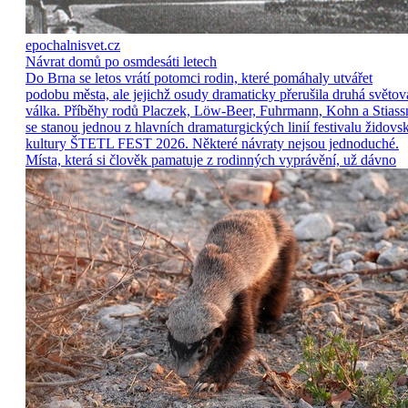
epochalnisvet.cz
Návrat domů po osmdesáti letech
Do Brna se letos vrátí potomci rodin, které pomáhaly utvářet
podobu města, ale jejichž osudy dramaticky přerušila druhá světov
válka. Příběhy rodů Placzek, Löw-Beer, Fuhrmann, Kohn a Stiass
se stanou jednou z hlavních dramaturgických linií festivalu židovs
kultury ŠTETL FEST 2026. Některé návraty nejsou jednoduché.
Místa, která si člověk pamatuje z rodinných vyprávění, už dávno