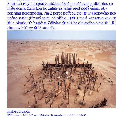
Salát na cesty i do práce můžete různě obměňovat podle toho, co
máte doma. Zálivkou ho zalijte až těsně před podáváním, aby
zeleninu nerozmočila. Na 2 porce potřebujete: ✿ 1/4 ledového ne
jiného salátu (římský salát, polníček…) ✿ 1 malá konzerva kukuři
✿ ½ okurky ✿ 2 rajčata Zálivka: ✿ 4 lžíce olivového oleje ✿ 1 lží
citronové šťávy ✿ ½ stroužku
historyplus.cz
Kde se v čínské poušti vzali modroocí blonďáci?