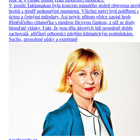
V poušti Taklamakan byla koncem minulého století objevena stov
hrobů s téměř netknutými mumiemi. Všichni mrtví byli pohřbeni s
úctou a četnými milodary. Asi nejvíc přitom vědce zaujal hrob
tříměsíčního chlapečka s modrou filcovou čapkou, z níž se draly
blonďaté vlásky. Fakt, že jsou těla dávných lidí nesmírně dobře
zachovalá, přičítají odborníci zdejším klimatickým podmínkám.
Sucho, prosolené písky a extrémně
nasehvezdy.cz