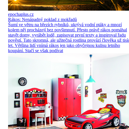
epochaplus.cz
Rákos: Nenápadný poklad z mokřadů
Šumí ve větru na březích rybníků, ukrývá vodní ptáky a mnozí
kolem něj procházejí bez povšimnutí. Přesto právě rákos pomáhal
stavět domy, vyrábět lodě, zapisovat první texty a inspiroval řadu
pověstí. Tato skromná, ale užitečná rostlina provází člověka už tisí
let. Většina lidí vnímá rákos jen jako obyčejnou kulisu letního
koupání. Stačí se však podívat