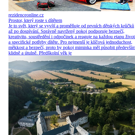
rezidenceonline.cz
Prostor, který roste s dítětem
Je to svět, který se vyvíjí a proměňuje od prvních dětských krůčků
až po dospívání. Správně navržený pokoj podporuje bezpečí,
kreativitu, soustředění i odpočinek a reaguje na každou etapu život
a specifické potřeby dítěte. Pro nejmenší je klíčová jednoduchost,
měkkost a bezpečí, proto by pokoj miminka měl působit předevší
klidně a útulně. Předškolní věk je