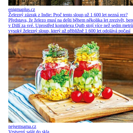
enigmaplus.cz
Železný zázrak z Indie: Proč tento sloup už 1 600 let nezná rez?
Představa, že železo musí na dešti během několika let zrezivět, ber
v Dillí za své. Uprostřed komplexu Qutb stojí více než sedm metrů
vysoký železný sloup, který už přibližně 1 600 let odolává počasí
nejsemsama.cz
Vrstvený salát do skla