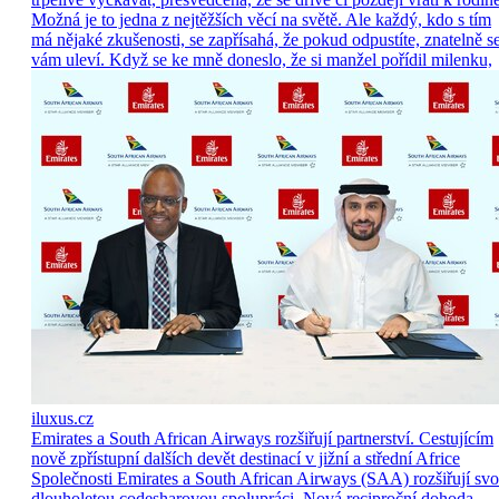
Možná je to jedna z nejtěžších věcí na světě. Ale každý, kdo s tím
má nějaké zkušenosti, se zapřísahá, že pokud odpustíte, znatelně s
vám uleví. Když se ke mně doneslo, že si manžel pořídil milenku,
iluxus.cz
Emirates a South African Airways rozšiřují partnerství. Cestujícím
nově zpřístupní dalších devět destinací v jižní a střední Africe
Společnosti Emirates a South African Airways (SAA) rozšiřují sv
dlouholetou codesharovou spolupráci. Nová reciproční dohoda