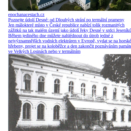
epochanacestach.cz
Poznejte údolí Desné: od Dlouhých strání po termální prameny
Jen málokteré místo v České republice nabízí tolik rozmanitých
zážitků na tak malém území jako údolí řeky Desné v srdci Jeseníků
Během jediného dne můžete nahlédnout do útrob jedné z
nejvýznamnějších vodních elektráren v Evropě, vydat se na horsk
hřebeny, projet se na koloběžce a den zakončit poznáváním památ
ve Velkých Losinách nebo v termálním