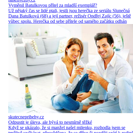
Vyměnil Batulkovou přítel za mladší exemplář?
Už nějaký čas se lidé ptali, jestli jsou herečka ze seriálu Slunečná
Dana Batulková (68) a její partner, režisér Ondřej Zajíc (56), ještě
vůbec spolu. Herečka od sebe přítele od samého začátku odhán
skutecnepribehy.cz
Odpustit je úleva, ale bývá to nesmírně těžké
Když se ukázalo, že si manžel našel milenku, rozhodla jsem se
trpělivě vyčkávat, přesvědčena, že se dříve či později vrátí k rodině