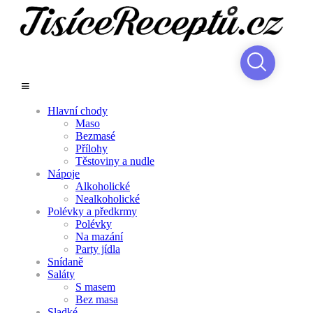
Hlavní chody
Maso
Bezmasé
Přílohy
Těstoviny a nudle
Nápoje
Alkoholické
Nealkoholické
Polévky a předkrmy
Polévky
Na mazání
Party jídla
Snídaně
Saláty
S masem
Bez masa
Sladké