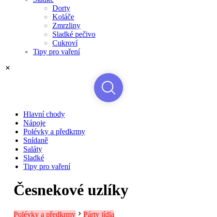
Dorty
Koláče
Zmrzliny
Sladké pečivo
Cukroví
Tipy pro vaření
Hlavní chody
Nápoje
Polévky a předkrmy
Snídaně
Saláty
Sladké
Tipy pro vaření
Česnekové uzlíky
Polévky a předkrmy
Párty jídla