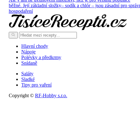
běžné. Její základní složky– sodík a chlór – jsou zásadní pro správ
hospodaření
Hlavní chody
Nápoje
Polévky a předkrmy
Snídaně
Saláty
Sladké
Tipy pro vaření
Copyright ©
RF-Hobby s.r.o.