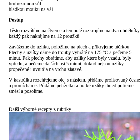
hrubozrnnou sůl
hladkou mouku na vál
Postup
Těsto rozválíme na čtverec a ten poté rozkrojíme na dva obdélníky
každý pak nakrájíme na 12 proužků.
Zavážeme do uzlíku, položíme na plech a přikryjeme utěrkou.
Plechy s uzlíky dáme do trouby vyhřáté na 175 °C a pečeme 5
minut. Pak plechy obrátíme, aby uzlíky které byly vzadu, byly
vpředu, a pečeme dalších asi 5 minut, dokud nejsou uzlíky
propečené i uvnitř a na vrchu zlatavé.
V kastrůlku rozehřejeme olej s máslem, přidáme prolisovaný česn
a promícháme. Přidáme petrželku a horké uzlíky ihned potřeme
směsí a posolíme.
Další výborné recepty z rubriky