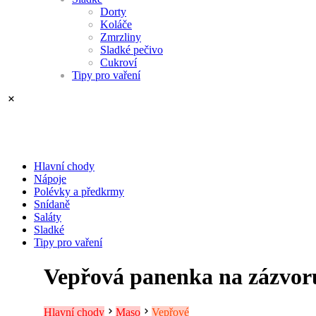
Dorty
Koláče
Zmrzliny
Sladké pečivo
Cukroví
Tipy pro vaření
Hlavní chody
Nápoje
Polévky a předkrmy
Snídaně
Saláty
Sladké
Tipy pro vaření
Vepřová panenka na zázvor
Hlavní chody
Maso
Vepřové