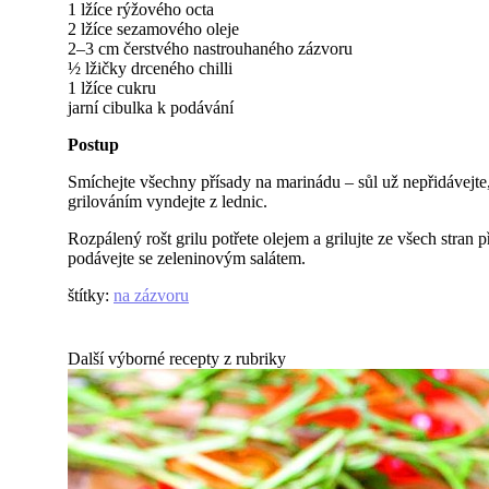
1 lžíce rýžového octa
2 lžíce sezamového oleje
2–3 cm čerstvého nastrouhaného zázvoru
½ lžičky drceného chilli
1 lžíce cukru
jarní cibulka k podávání
Postup
Smíchejte všechny přísady na marinádu – sůl už nepřidávejt
grilováním vyndejte z lednic.
Rozpálený rošt grilu potřete olejem a grilujte ze všech stran 
podávejte se zeleninovým salátem.
štítky
:
na zázvoru
Další výborné recepty z rubriky