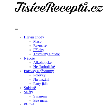
Hlavní chody
Maso
Bezmasé
Přílohy
Těstoviny a nudle
Nápoje
Alkoholické
Nealkoholické
Polévky a předkrmy
Polévky
Na mazání
Party jídla
Snídaně
Saláty
S masem
Bez masa
Sladké