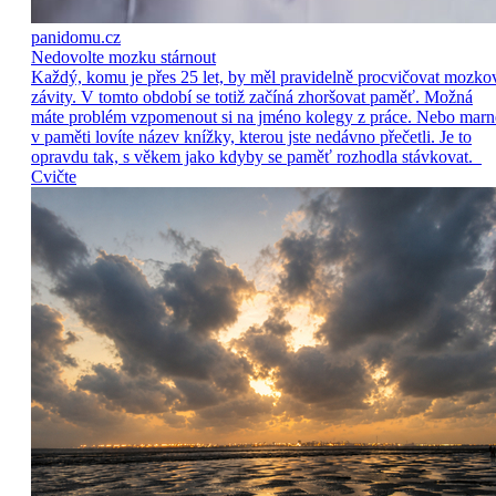
panidomu.cz
Nedovolte mozku stárnout
Každý, komu je přes 25 let, by měl pravidelně procvičovat mozko
závity. V tomto období se totiž začíná zhoršovat paměť. Možná
máte problém vzpomenout si na jméno kolegy z práce. Nebo marn
v paměti lovíte název knížky, kterou jste nedávno přečetli. Je to
opravdu tak, s věkem jako kdyby se paměť rozhodla stávkovat.
Cvičte