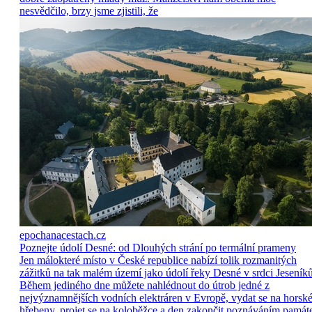
nesvědčilo, brzy jsme zjistili, že
epochanacestach.cz
Poznejte údolí Desné: od Dlouhých strání po termální prameny
Jen málokteré místo v České republice nabízí tolik rozmanitých
zážitků na tak malém území jako údolí řeky Desné v srdci Jeseníků
Během jediného dne můžete nahlédnout do útrob jedné z
nejvýznamnějších vodních elektráren v Evropě, vydat se na horsk
hřebeny, projet se na koloběžce a den zakončit poznáváním památ