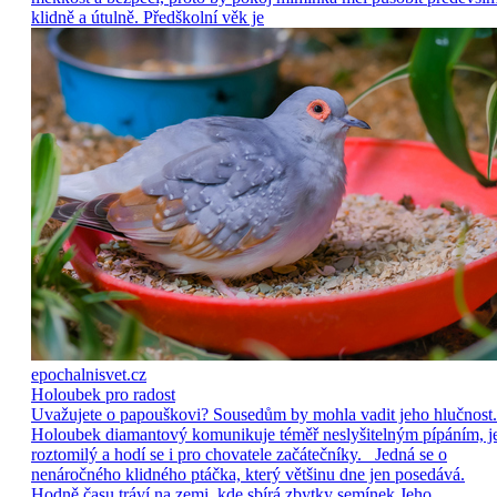
klidně a útulně. Předškolní věk je
epochalnisvet.cz
Holoubek pro radost
Uvažujete o papouškovi? Sousedům by mohla vadit jeho hlučnost.
Holoubek diamantový komunikuje téměř neslyšitelným pípáním, j
roztomilý a hodí se i pro chovatele začátečníky. Jedná se o
nenáročného klidného ptáčka, který většinu dne jen posedává.
Hodně času tráví na zemi, kde sbírá zbytky semínek Jeho