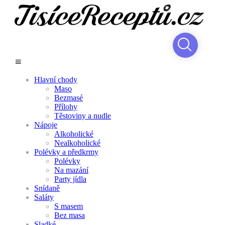
Hlavní chody
Maso
Bezmasé
Přílohy
Těstoviny a nudle
Nápoje
Alkoholické
Nealkoholické
Polévky a předkrmy
Polévky
Na mazání
Party jídla
Snídaně
Saláty
S masem
Bez masa
Sladké