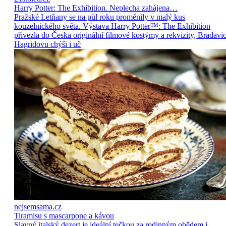
Harry Potter: The Exhibition. Neplecha zahájena…
Pražské Letňany se na půl roku proměnily v malý kus
kouzelnického světa. Výstava Harry Potter™: The Exhibition
přivezla do Česka originální filmové kostýmy a rekvizity, Bradavic
Hagridovu chýši i uč
nejsemsama.cz
Tiramisu s mascarpone a kávou
Slavný italský dezert je ideální tečkou za rodinným obědem i