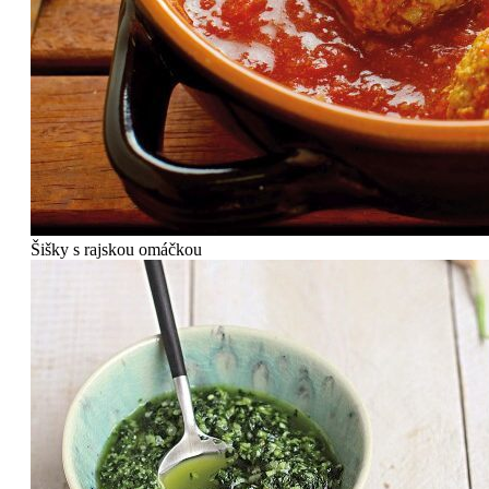
Šišky s rajskou omáčkou