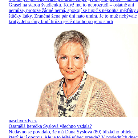
Grasel na starou švadlenku. Když mu to neprozradí – ostatně ani
nemůže, protože žádné nemá, spokojí se lupič s několika měďáky 
štůčky látky. Zraněná žena pár dní nato umírá. Je to muž nebývale
krutý. Jeho činy budí hrůzu ještě dlouho po jeho smrti
nasehvezdy.cz
Osamělá herečka Syslová všechno vzdala?
Nedávno se povídalo, že má Dana Syslová (80) blízkého přítele,
který je jí oporou. Ale je to ještě vůbec pravda? V posledních dne