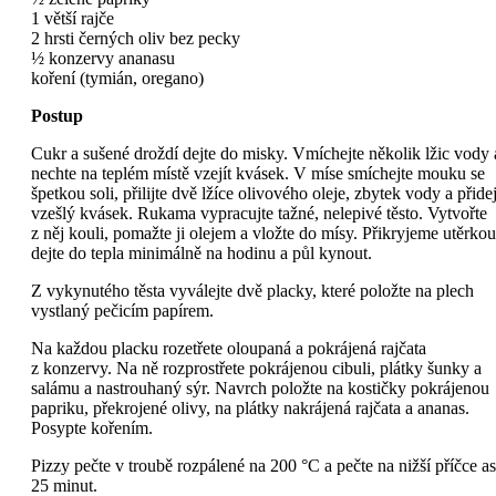
1 větší rajče
2 hrsti černých oliv bez pecky
½ konzervy ananasu
koření (tymián, oregano)
Postup
Cukr a sušené droždí dejte do misky. Vmíchejte několik lžic vody 
nechte na teplém místě vzejít kvásek. V míse smíchejte mouku se
špetkou soli, přilijte dvě lžíce olivového oleje, zbytek vody a přidej
vzešlý kvásek. Rukama vypracujte tažné, nelepivé těsto. Vytvořte
z něj kouli, pomažte ji olejem a vložte do mísy. Přikryjeme utěrkou
dejte do tepla minimálně na hodinu a půl kynout.
Z vykynutého těsta vyválejte dvě placky, které položte na plech
vystlaný pečicím papírem.
Na každou placku rozetřete oloupaná a pokrájená rajčata
z konzervy. Na ně rozprostřete pokrájenou cibuli, plátky šunky a
salámu a nastrouhaný sýr. Navrch položte na kostičky pokrájenou
papriku, překrojené olivy, na plátky nakrájená rajčata a ananas.
Posypte kořením.
Pizzy pečte v troubě rozpálené na 200 °C a pečte na nižší příčce as
25 minut.