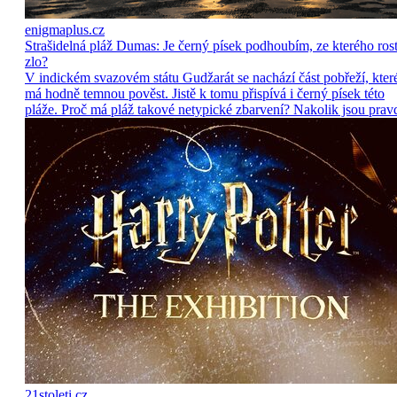
enigmaplus.cz
Strašidelná pláž Dumas: Je černý písek podhoubím, ze kterého ros
zlo?
V indickém svazovém státu Gudžarát se nachází část pobřeží, kter
má hodně temnou pověst. Jistě k tomu přispívá i černý písek této
pláže. Proč má pláž takové netypické zbarvení? Nakolik jsou prav
21stoleti.cz