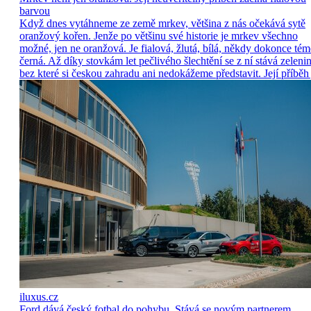
barvou
Když dnes vytáhneme ze země mrkev, většina z nás očekává sytě
oranžový kořen. Jenže po většinu své historie je mrkev všechno
možné, jen ne oranžová. Je fialová, žlutá, bílá, někdy dokonce tém
černá. Až díky stovkám let pečlivého šlechtění se z ní stává zelenin
bez které si českou zahradu ani nedokážeme představit. Její příběh 
iluxus.cz
Ford dává český fotbal do pohybu. Stává se novým partnerem