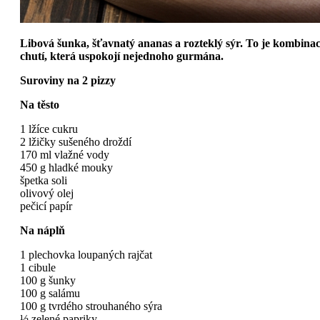
Libová šunka, šťavnatý ananas a rozteklý sýr. To je kombina
chutí, která uspokojí nejednoho gurmána.
Suroviny na 2 pizzy
Na těsto
1 lžíce cukru
2 lžičky sušeného droždí
170 ml vlažné vody
450 g hladké mouky
špetka soli
olivový olej
pečicí papír
Na náplň
1 plechovka loupaných rajčat
1 cibule
100 g šunky
100 g salámu
100 g tvrdého strouhaného sýra
½ zelené papriky