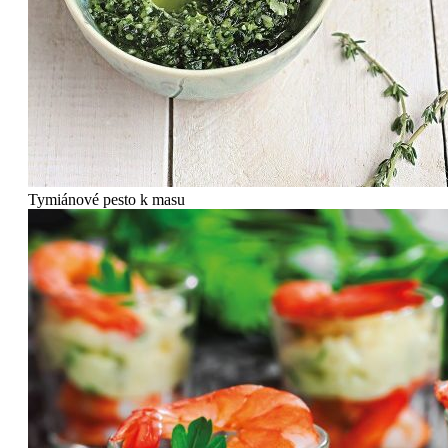
Tymiánové pesto k masu