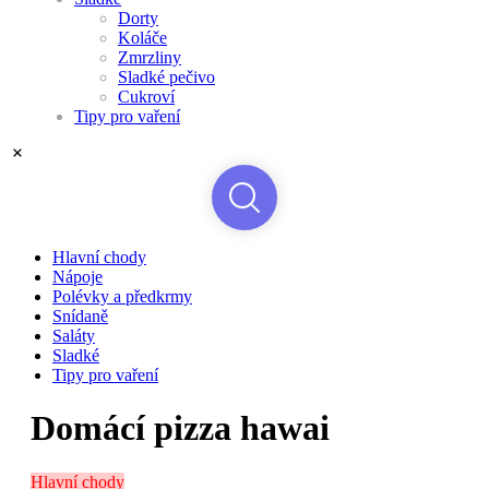
Dorty
Koláče
Zmrzliny
Sladké pečivo
Cukroví
Tipy pro vaření
Hlavní chody
Nápoje
Polévky a předkrmy
Snídaně
Saláty
Sladké
Tipy pro vaření
Domácí pizza hawai
Hlavní chody