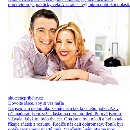
domovinou je prakticky celá Austrálie s výjimkou pobřežní oblasti
skutecnepribehy.cz
Dovolte lásce, aby si vás našla
Už jsem ani nedoufala, že mě něco tak krásného potká. Až v
pětapadesáti jsem zažila lásku na první pohled. Poprvé jsem se
vdávala, když mi bylo dvacet. Oba jsme byli mladí a byl to tak
říkajíc sňatek z rozumu. Rodiče nás dali dohromady, Toník byl
dobře zaopatřený mladý muž. Manželství nám oběma moc