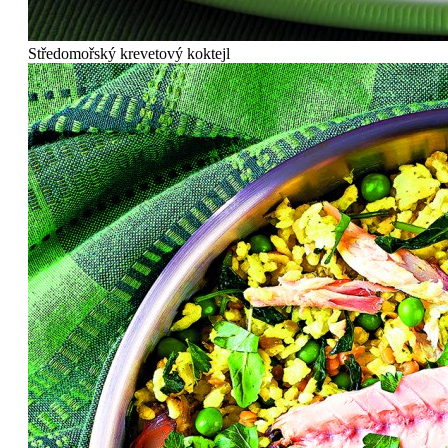
Středomořský krevetový koktejl