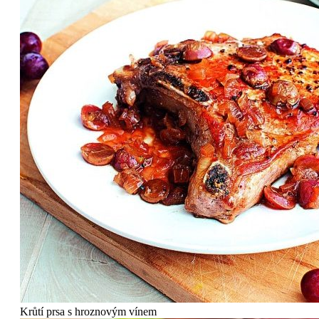
Krůtí prsa s hroznovým vínem