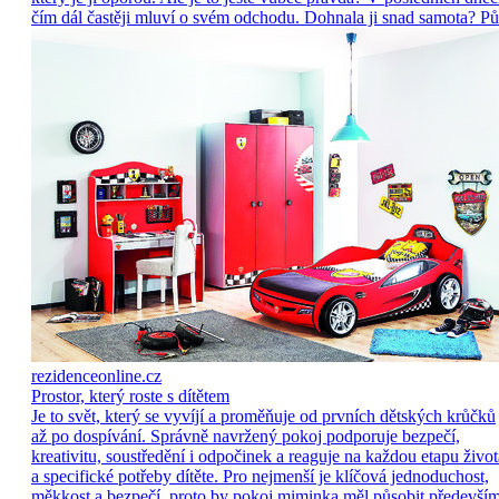
čím dál častěji mluví o svém odchodu. Dohnala ji snad samota? Pů
rezidenceonline.cz
Prostor, který roste s dítětem
Je to svět, který se vyvíjí a proměňuje od prvních dětských krůčků
až po dospívání. Správně navržený pokoj podporuje bezpečí,
kreativitu, soustředění i odpočinek a reaguje na každou etapu život
a specifické potřeby dítěte. Pro nejmenší je klíčová jednoduchost,
měkkost a bezpečí, proto by pokoj miminka měl působit předevší