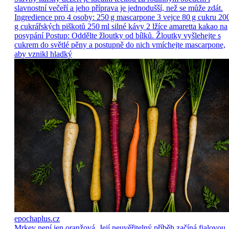
slavnostní večeří a jeho příprava je jednodušší, než se může zdát.
Ingredience pro 4 osoby: 250 g mascarpone 3 vejce 80 g cukru 20
g cukrářských piškotů 250 ml silné kávy 2 lžíce amaretta kakao na
posypání Postup: Oddělte žloutky od bílků. Žloutky vyšlehejte s
cukrem do světlé pěny a postupně do nich vmíchejte mascarpone,
aby vznikl hladký
epochaplus.cz
Mrkev není jen oranžová. Její neuvěřitelný příběh začíná fialovou