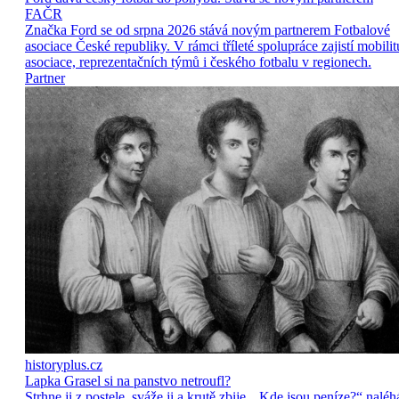
FAČR
Značka Ford se od srpna 2026 stává novým partnerem Fotbalové
asociace České republiky. V rámci tříleté spolupráce zajistí mobilit
asociace, reprezentačních týmů i českého fotbalu v regionech.
Partner
historyplus.cz
Lapka Grasel si na panstvo netroufl?
Strhne ji z postele, sváže ji a krutě zbije. „Kde jsou peníze?“ naléh