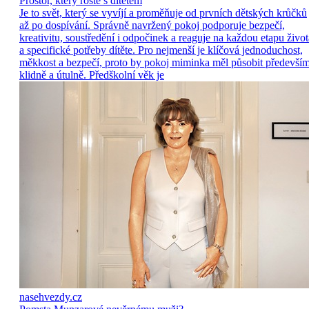
Prostor, který roste s dítětem
Je to svět, který se vyvíjí a proměňuje od prvních dětských krůčků
až po dospívání. Správně navržený pokoj podporuje bezpečí,
kreativitu, soustředění i odpočinek a reaguje na každou etapu život
a specifické potřeby dítěte. Pro nejmenší je klíčová jednoduchost,
měkkost a bezpečí, proto by pokoj miminka měl působit předevší
klidně a útulně. Předškolní věk je
nasehvezdy.cz