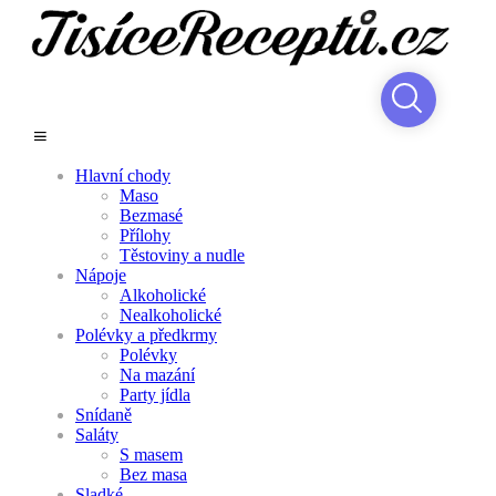
Hlavní chody
Maso
Bezmasé
Přílohy
Těstoviny a nudle
Nápoje
Alkoholické
Nealkoholické
Polévky a předkrmy
Polévky
Na mazání
Party jídla
Snídaně
Saláty
S masem
Bez masa
Sladké