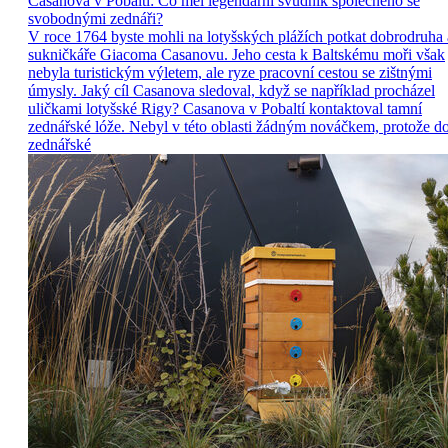
Casanova v Pobaltí: Co měl legendární svůdník společného se
svobodnými zednáři?
V roce 1764 byste mohli na lotyšských plážích potkat dobrodruha 
sukničkáře Giacoma Casanovu. Jeho cesta k Baltskému moři však
nebyla turistickým výletem, ale ryze pracovní cestou se zištnými
úmysly. Jaký cíl Casanova sledoval, když se například procházel
uličkami lotyšské Rigy? Casanova v Pobaltí kontaktoval tamní
zednářské lóže. Nebyl v této oblasti žádným nováčkem, protože d
zednářské