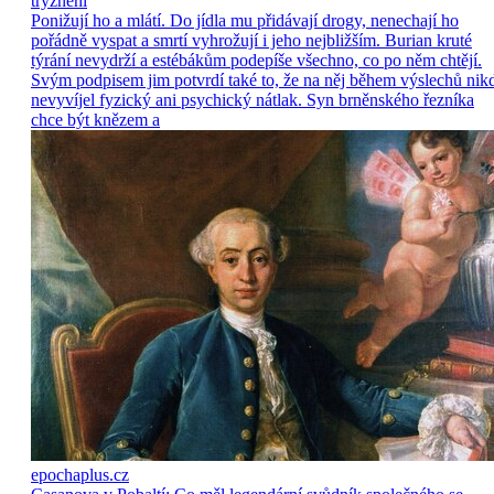
trýznění
Ponižují ho a mlátí. Do jídla mu přidávají drogy, nenechají ho
pořádně vyspat a smrtí vyhrožují i jeho nejbližším. Burian kruté
týrání nevydrží a estébákům podepíše všechno, co po něm chtějí.
Svým podpisem jim potvrdí také to, že na něj během výslechů nik
nevyvíjel fyzický ani psychický nátlak. Syn brněnského řezníka
chce být knězem a
epochaplus.cz