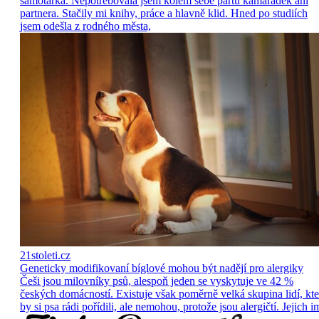
samotářka. Nepotřebovala jsem kolem sebe partu kamarádek ani
partnera. Stačily mi knihy, práce a hlavně klid. Hned po studiích
jsem odešla z rodného města,
21stoleti.cz
Geneticky modifikovaní bíglové mohou být nadějí pro alergiky
Češi jsou milovníky psů, alespoň jeden se vyskytuje ve 42 %
českých domácností. Existuje však poměrně velká skupina lidí, kte
by si psa rádi pořídili, ale nemohou, protože jsou alergičtí. Jejich i