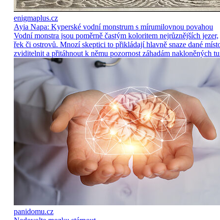
enigmaplus.cz
Ayia Napa: Kyperské vodní monstrum s mírumilovnou povahou
Vodní monstra jsou poměrně častým koloritem nejrůznějších jezer,
řek či ostrovů. Mnozí skeptici to přikládají hlavně snaze dané míst
zviditelnit a přitáhnout k němu pozornost záhadám nakloněných tu
panidomu.cz