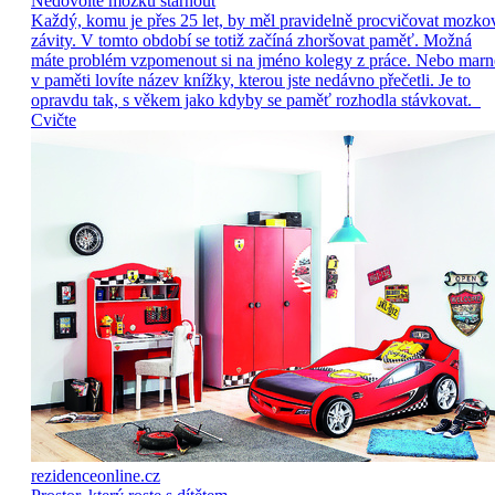
Nedovolte mozku stárnout
Každý, komu je přes 25 let, by měl pravidelně procvičovat mozko
závity. V tomto období se totiž začíná zhoršovat paměť. Možná
máte problém vzpomenout si na jméno kolegy z práce. Nebo marn
v paměti lovíte název knížky, kterou jste nedávno přečetli. Je to
opravdu tak, s věkem jako kdyby se paměť rozhodla stávkovat.
Cvičte
rezidenceonline.cz