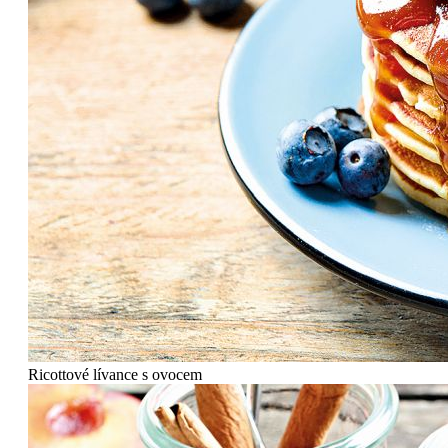
Ricottové lívance s ovocem