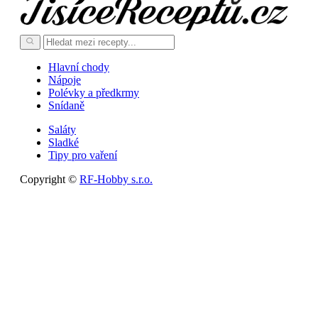
Hlavní chody
Nápoje
Polévky a předkrmy
Snídaně
Saláty
Sladké
Tipy pro vaření
Copyright ©
RF-Hobby s.r.o.