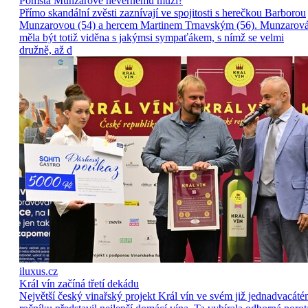
Pomsta Munzarové nevěrnému muži?
Přímo skandální zvěsti zaznívají ve spojitosti s herečkou Barborou
Munzarovou (54) a hercem Martinem Trnavským (56). Munzarov
měla být totiž viděna s jakýmsi sympaťákem, s nímž se velmi
družně, až d
iluxus.cz
Král vín začíná třetí dekádu
Největší český vinařský projekt Král vín ve svém již jednadvacát