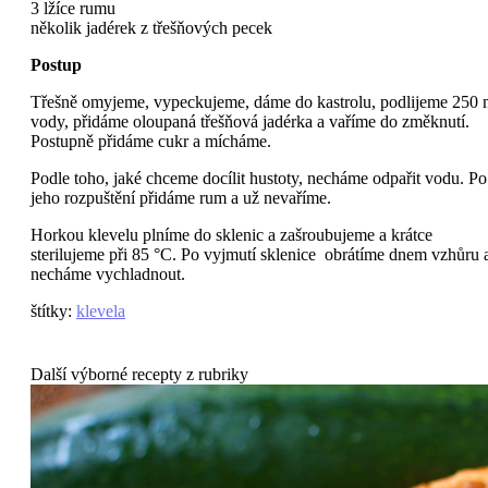
3 lžíce rumu
několik jadérek z třešňových pecek
Postup
Třešně omyjeme, vypeckujeme, dáme do kastrolu, podlijeme 250 
vody, přidáme oloupaná třešňová jadérka a vaříme do změknutí.
Postupně přidáme cukr a mícháme.
Podle toho, jaké chceme docílit hustoty, necháme odpařit vodu. Po
jeho rozpuštění přidáme rum a už nevaříme.
Horkou klevelu plníme do sklenic a zašroubujeme a krátce
sterilujeme při 85 °C. Po vyjmutí sklenice obrátíme dnem vzhůru 
necháme vychladnout.
štítky
:
klevela
Další výborné recepty z rubriky