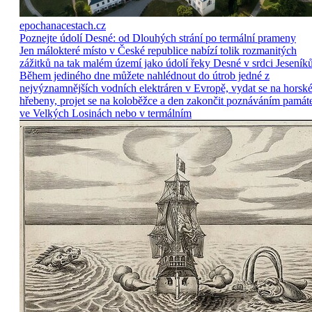
epochanacestach.cz
Poznejte údolí Desné: od Dlouhých strání po termální prameny
Jen málokteré místo v České republice nabízí tolik rozmanitých
zážitků na tak malém území jako údolí řeky Desné v srdci Jeseníků
Během jediného dne můžete nahlédnout do útrob jedné z
nejvýznamnějších vodních elektráren v Evropě, vydat se na horsk
hřebeny, projet se na koloběžce a den zakončit poznáváním památ
ve Velkých Losinách nebo v termálním