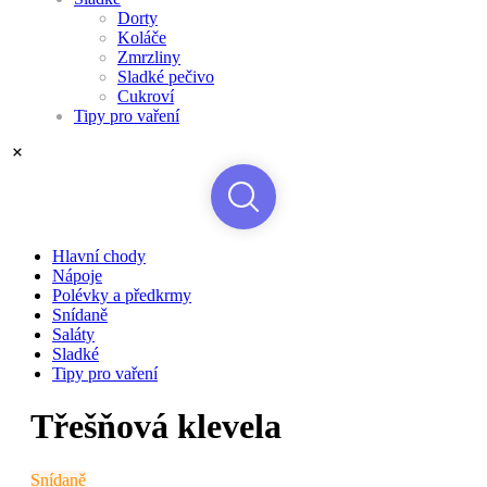
Dorty
Koláče
Zmrzliny
Sladké pečivo
Cukroví
Tipy pro vaření
Hlavní chody
Nápoje
Polévky a předkrmy
Snídaně
Saláty
Sladké
Tipy pro vaření
Třešňová klevela
Snídaně