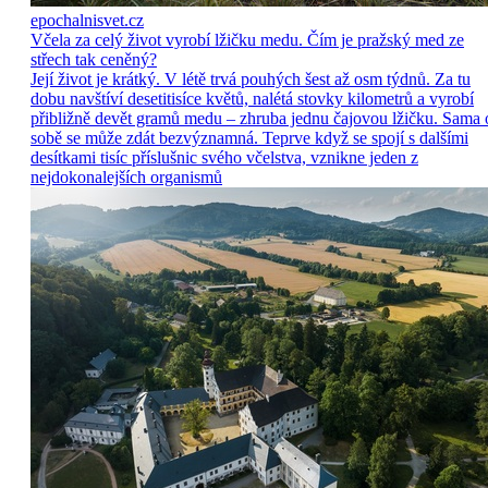
epochalnisvet.cz
Včela za celý život vyrobí lžičku medu. Čím je pražský med ze
střech tak ceněný?
Její život je krátký. V létě trvá pouhých šest až osm týdnů. Za tu
dobu navštíví desetitisíce květů, nalétá stovky kilometrů a vyrobí
přibližně devět gramů medu – zhruba jednu čajovou lžičku. Sama 
sobě se může zdát bezvýznamná. Teprve když se spojí s dalšími
desítkami tisíc příslušnic svého včelstva, vznikne jeden z
nejdokonalejších organismů