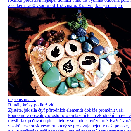
ročníku představil nejlepší domácí vína. Ta vybírala odborná porot
z celkem 1260 vzorků od 157 vinařů. Král vín, který se – i pře
nejsemsama.cz
Rituály krásy podle živlů
Zjistěte, jak síla čtyř přírodních elementů dokáže proměnit vaši
koupelnu v posvátný prostor pro omlazení těla i zklidnění unavené
mysli. Jak pečovat o pleť a tělo v souladu s hvězdami? Každá z ná
v sobě nese otisk vesmíru, který se projevuje nejen v naší povaze,