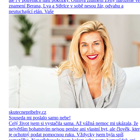
ale i v potřebách naší pokožky. Ohnivá znamení Ženy narozené ve
znamení Berana, Lva a Střelce v sobě nesou žár, odvahu a
neutuchající elán. Vaše
skutecnepribehy.cz
Souseda mi poslalo samo nebe!
Celý život jsem si vystačila sama. Až vážná nemoc mi ukázala, že
největším bohatstvím nejsou peníze ani vlastní byt, ale člověk, kte
je ochotný podat pomocnou ruku. Vždycky jsem byla spíš