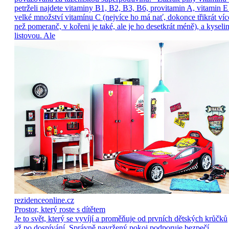
petrželi najdete vitaminy B1, B2, B3, B6, provitamin A, vitamin E
velké množství vitamínu C (nejvíce ho má nať, dokonce třikrát víc
než pomeranč, v kořeni je také, ale je ho desetkrát méně), a kyseli
listovou. Ale
rezidenceonline.cz
Prostor, který roste s dítětem
Je to svět, který se vyvíjí a proměňuje od prvních dětských krůčků
až po dospívání. Správně navržený pokoj podporuje bezpečí,