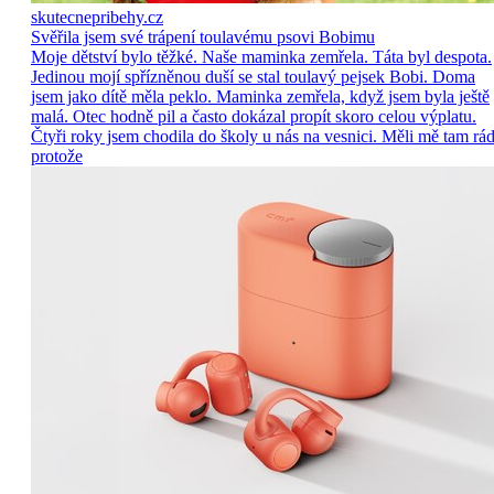
skutecnepribehy.cz
Svěřila jsem své trápení toulavému psovi Bobimu
Moje dětství bylo těžké. Naše maminka zemřela. Táta byl despota.
Jedinou mojí spřízněnou duší se stal toulavý pejsek Bobi. Doma
jsem jako dítě měla peklo. Maminka zemřela, když jsem byla ještě
malá. Otec hodně pil a často dokázal propít skoro celou výplatu.
Čtyři roky jsem chodila do školy u nás na vesnici. Měli mě tam rád
protože