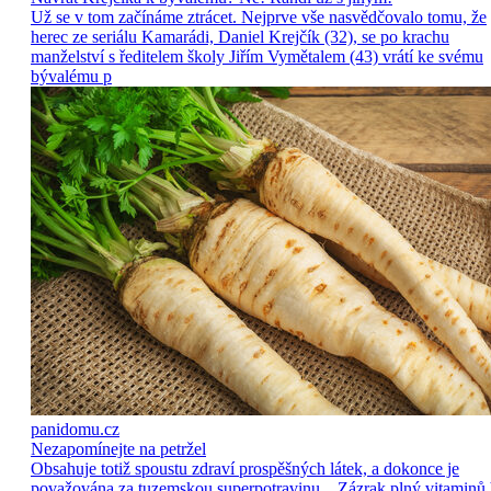
Už se v tom začínáme ztrácet. Nejprve vše nasvědčovalo tomu, že
herec ze seriálu Kamarádi, Daniel Krejčík (32), se po krachu
manželství s ředitelem školy Jiřím Vymětalem (43) vrátí ke svému
bývalému p
panidomu.cz
Nezapomínejte na petržel
Obsahuje totiž spoustu zdraví prospěšných látek, a dokonce je
považována za tuzemskou superpotravinu. Zázrak plný vitaminů