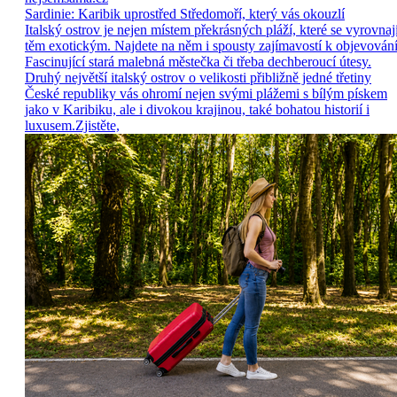
Sardinie: Karibik uprostřed Středomoří, který vás okouzlí
Italský ostrov je nejen místem překrásných pláží, které se vyrovnaj
těm exotickým. Najdete na něm i spousty zajímavostí k objevování
Fascinující stará malebná městečka či třeba dechberoucí útesy.
Druhý největší italský ostrov o velikosti přibližně jedné třetiny
České republiky vás ohromí nejen svými plážemi s bílým pískem
jako v Karibiku, ale i divokou krajinou, také bohatou historií i
luxusem.Zjistěte,