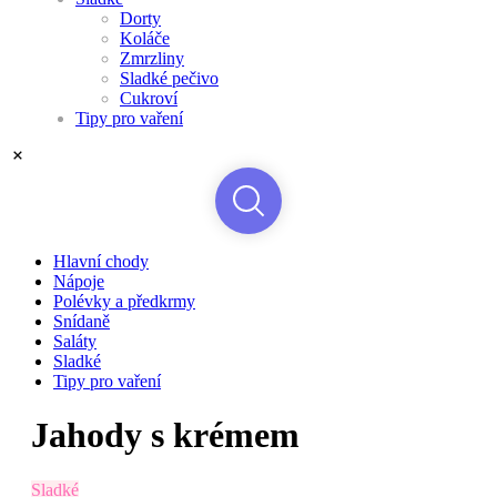
Dorty
Koláče
Zmrzliny
Sladké pečivo
Cukroví
Tipy pro vaření
Hlavní chody
Nápoje
Polévky a předkrmy
Snídaně
Saláty
Sladké
Tipy pro vaření
Jahody s krémem
Sladké