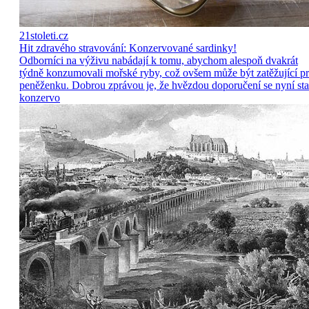
21stoleti.cz
Hit zdravého stravování: Konzervované sardinky!
Odborníci na výživu nabádají k tomu, abychom alespoň dvakrát
týdně konzumovali mořské ryby, což ovšem může být zatěžující p
peněženku. Dobrou zprávou je, že hvězdou doporučení se nyní sta
konzervo