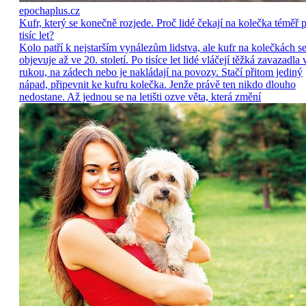
epochaplus.cz
Kufr, který se konečně rozjede. Proč lidé čekají na kolečka téměř p
tisíc let?
Kolo patří k nejstarším vynálezům lidstva, ale kufr na kolečkách s
objevuje až ve 20. století. Po tisíce let lidé vláčejí těžká zavazadla 
rukou, na zádech nebo je nakládají na povozy. Stačí přitom jediný
nápad, připevnit ke kufru kolečka. Jenže právě ten nikdo dlouho
nedostane. Až jednou se na letišti ozve věta, která změní