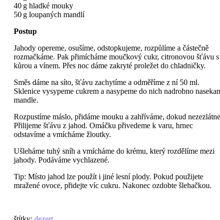
40 g hladké mouky
50 g loupaných mandlí
Postup
Jahody opereme, osušíme, odstopkujeme, rozpůlíme a částečně
rozmačkáme. Pak přimícháme moučkový cukr, citronovou šťávu s
kůrou a vínem. Přes noc dáme zakryté proležet do chladničky.
Směs dáme na síto, šťávu zachytíme a odměříme z ní 50 ml.
Sklenice vysypeme cukrem a nasypeme do nich nadrobno naseka
mandle.
Rozpustíme máslo, přidáme mouku a zahříváme, dokud nezezlátne
Přilijeme šťávu z jahod. Omáčku přivedeme k varu, hrnec
odstavíme a vmícháme žloutky.
Ušleháme tuhý sníh a vmícháme do krému, který rozdělíme mezi
jahody. Podáváme vychlazené.
Tip: Místo jahod lze použít i jiné lesní plody. Pokud použijete
mražené ovoce, přidejte víc cukru. Nakonec ozdobte šlehačkou.
štítky
:
dezert