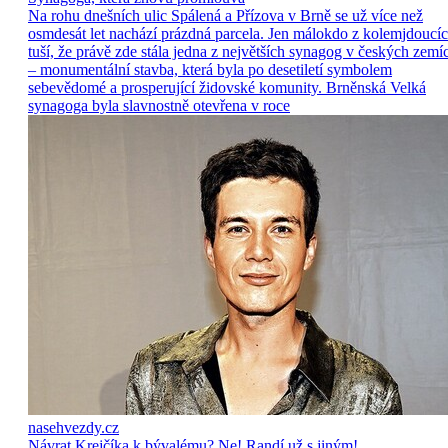
Na rohu dnešních ulic Spálená a Přízova v Brně se už více než
osmdesát let nachází prázdná parcela. Jen málokdo z kolemjdoucí
tuší, že právě zde stála jedna z největších synagog v českých zemí
– monumentální stavba, která byla po desetiletí symbolem
sebevědomé a prosperující židovské komunity. Brněnská Velká
synagoga byla slavnostně otevřena v roce
nasehvezdy.cz
Návrat Krejčíka k bývalému? Ne! Randí už s jiným!