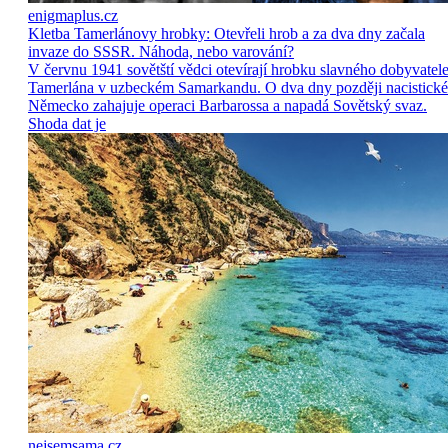
enigmaplus.cz
Kletba Tamerlánovy hrobky: Otevřeli hrob a za dva dny začala
invaze do SSSR. Náhoda, nebo varování?
V červnu 1941 sovětští vědci otevírají hrobku slavného dobyvatel
Tamerlána v uzbeckém Samarkandu. O dva dny později nacistické
Německo zahajuje operaci Barbarossa a napadá Sovětský svaz.
Shoda dat je
nejsemsama.cz