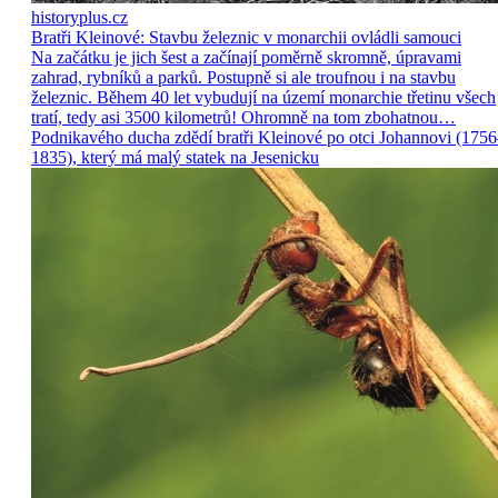
historyplus.cz
Bratři Kleinové: Stavbu železnic v monarchii ovládli samouci
Na začátku je jich šest a začínají poměrně skromně, úpravami
zahrad, rybníků a parků. Postupně si ale troufnou i na stavbu
železnic. Během 40 let vybudují na území monarchie třetinu všech
tratí, tedy asi 3500 kilometrů! Ohromně na tom zbohatnou…
Podnikavého ducha zdědí bratři Kleinové po otci Johannovi (175
1835), který má malý statek na Jesenicku