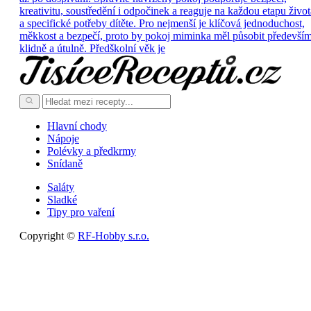
kreativitu, soustředění i odpočinek a reaguje na každou etapu život
a specifické potřeby dítěte. Pro nejmenší je klíčová jednoduchost,
měkkost a bezpečí, proto by pokoj miminka měl působit předevší
klidně a útulně. Předškolní věk je
Hlavní chody
Nápoje
Polévky a předkrmy
Snídaně
Saláty
Sladké
Tipy pro vaření
Copyright ©
RF-Hobby s.r.o.