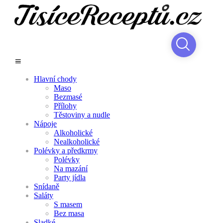
Hlavní chody
Maso
Bezmasé
Přílohy
Těstoviny a nudle
Nápoje
Alkoholické
Nealkoholické
Polévky a předkrmy
Polévky
Na mazání
Party jídla
Snídaně
Saláty
S masem
Bez masa
Sladké