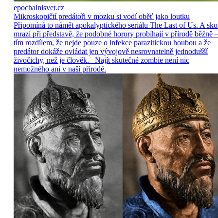
epochalnisvet.cz
Mikroskopičtí predátoři v mozku si vodí oběť jako loutku
Připomíná to námět apokalyptického seriálu The Last of Us. A sko
mrazí při představě, že podobné horory probíhají v přírodě běžně –
tím rozdílem, že nejde pouze o infekce parazitickou houbou a že
predátor dokáže ovládat jen vývojově nesrovnatelně jednodušší
živočichy, než je člověk. Najít skutečné zombie není nic
nemožného ani v naší přírodě.