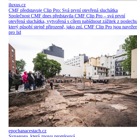
iluxus.cz
CMF představuje Clip Pro: Svá první otevřená sluchátka
Společnost CMF dnes představila CMF Clip Pro – svá první
otevřená sluchátka, vytvořená s cílem nabídnout zážitek z poslechu
který působí stejně přirozeně, jako zní. CMF Clip Pro jsou navrže
pro lid
epochanacestach.cz
Synagoga, která znovu promlouvá