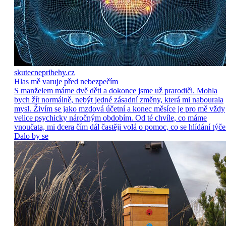
skutecnepribehy.cz
Hlas mě varuje před nebezpečím
S manželem máme dvě děti a dokonce jsme už prarodiči. Mohla
bych žít normálně, nebýt jedné zásadní změny, která mi nabourala
mysl. Živím se jako mzdová účetní a konec měsíce je pro mě vždy
velice psychicky náročným obdobím. Od té chvíle, co máme
vnoučata, mi dcera čím dál častěji volá o pomoc, co se hlídání týče
Dalo by se