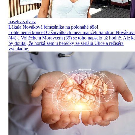
nasehvezdy.cz
Lákala Nováková řemeslníka na polonahé tělo!
Tohle nemá konce! O šarvátkách mezi manželi Sandrou Novákov
(44) a Vojtěchem Moravcem (39) se toho napsalo už hodně. Ale k
by doufal, že horká zem u herečky ze seriálu Ulice a režiséra
vychladne,