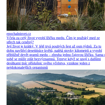
epochalnisvet.cz
Včela za celý život vyrobí lžičku medu. Čím je pražský med ze
střech tak ceněný?
Její život je krátký. V létě trvá pouhých šest až osm týdnů. Za tu
dobu navštíví desetitisíce květů, nalétá stovky kilometrů a vyrobí
přibližně devět gramů medu – zhruba jednu čajovou lžičku. Sama 
sobě se může zdát bezvýznamná. Teprve když se spojí s dalšími
desítkami tisíc příslušnic svého včelstva, vznikne jeden z
nejdokonalejších organismů