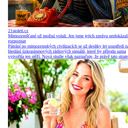
21stoleti.cz
Mimozemšťané už možná volali. Jen jsme jejich zprávu nedokázal
rozpoznat
Pátrání po mimozemských civilizacích se už desítky let soustředí n
hledání úzkopásmových rádiových signálů, které by příroda sama
vytvořila jen stěží. Nová studie však naznačuje, že právě tato strate