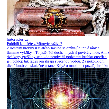
historyplus.cz
Pohřbili kancléře z Mitrovic zaživa?
Z kostelní hrobky u svatého Jakuba se ozývají dunivé rány a
tlumené výkřiky. „To jistě řádí duch,“ myslí si pověrčiví lidé. Ani 
dvě kopy grošů by se nikdo neodvážil podzemní hrobku otevřít a
její poklop tak raději jen skrápí svěcenou vodou. Za několik dní
divné burácení skutečně ustane. Když o mnoho let později hrobku