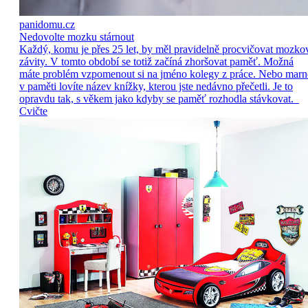
panidomu.cz
Nedovolte mozku stárnout
Každý, komu je přes 25 let, by měl pravidelně procvičovat mozko
závity. V tomto období se totiž začíná zhoršovat paměť. Možná
máte problém vzpomenout si na jméno kolegy z práce. Nebo marn
v paměti lovíte název knížky, kterou jste nedávno přečetli. Je to
opravdu tak, s věkem jako kdyby se paměť rozhodla stávkovat.
Cvičte