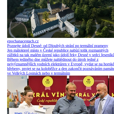
epochanacestach.cz
Poznejte údolí Desné: od Dlouhých strání po termální prameny
Jen málokteré místo v České republice nabízí tolik rozmanitých
zážitků na tak malém území jako údolí řeky Desné v srdci Jeseníků
Během jediného dne můžete nahlédnout do útrob jedné z
nejvýznamnějších vodních elektráren v Evropě, vydat se na horsk
hřebeny, projet se na koloběžce a den zakončit poznáváním památ
ve Velkých Losinách nebo v termálním