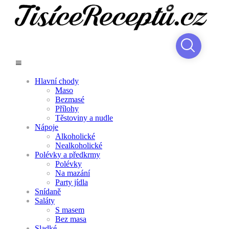
Hlavní chody
Maso
Bezmasé
Přílohy
Těstoviny a nudle
Nápoje
Alkoholické
Nealkoholické
Polévky a předkrmy
Polévky
Na mazání
Party jídla
Snídaně
Saláty
S masem
Bez masa
Sladké