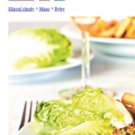
Hlavní chody
Maso
Ryby