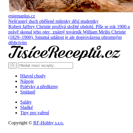
enigmaplus.cz
Nešťastný duch oběšené milenky děsí studentky
Robert Jaffrey Christie prožívá složité období. Píše se rok 1900 a
právě skonal jeho otec, známý továrník William Mellis Christie
(1829–1900). Smutná událost je ale doprovázena ohromným
dědictvím
Hlavní chody
Nápoje
Polévky a předkrmy
Snídaně
Saláty
Sladké
Tipy pro vaření
Copyright ©
RF-Hobby s.r.o.