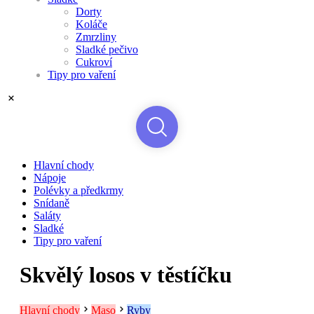
Dorty
Koláče
Zmrzliny
Sladké pečivo
Cukroví
Tipy pro vaření
Hlavní chody
Nápoje
Polévky a předkrmy
Snídaně
Saláty
Sladké
Tipy pro vaření
Skvělý losos v těstíčku
Hlavní chody
Maso
Ryby