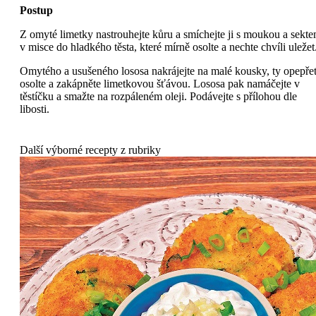
Postup
Z omyté limetky nastrouhejte kůru a smíchejte ji s moukou a sekt
v misce do hladkého těsta, které mírně osolte a nechte chvíli uležet
Omytého a usušeného lososa nakrájejte na malé kousky, ty opepřet
osolte a zakápněte limetkovou šťávou. Lososa pak namáčejte v
těstíčku a smažte na rozpáleném oleji. Podávejte s přílohou dle
libosti.
Další výborné recepty z rubriky