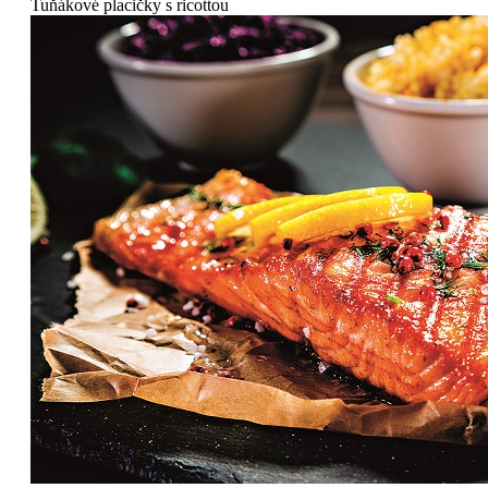
Tuňákové placičky s ricottou