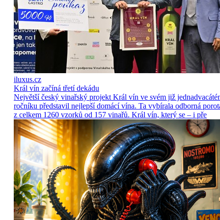
iluxus.cz
Král vín začíná třetí dekádu
Největší český vinařský projekt Král vín ve svém již jednadvacát
ročníku představil nejlepší domácí vína. Ta vybírala odborná porot
z celkem 1260 vzorků od 157 vinařů. Král vín, který se – i pře