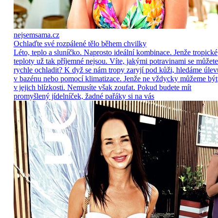
nejsemsama.cz
Ochlaďte své rozpálené tělo během chvilky
Léto, teplo a sluníčko. Naprosto ideální kombinace. Jenže tropické
teploty už tak příjemné nejsou. Víte, jakými potravinami se můžete
rychle ochladit? K dyž se nám tropy zaryjí pod kůži, hledáme úlev
v bazénu nebo pomocí klimatizace. Jenže ne vždycky můžeme být
v jejich blízkosti. Nemusíte však zoufat. Pokud budete mít
promyšlený jídelníček, žadné pařáky si na vás