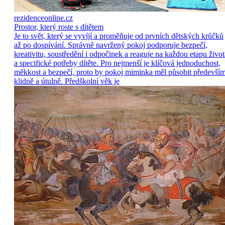
rezidenceonline.cz
Prostor, který roste s dítětem
Je to svět, který se vyvíjí a proměňuje od prvních dětských krůčků
až po dospívání. Správně navržený pokoj podporuje bezpečí,
kreativitu, soustředění i odpočinek a reaguje na každou etapu život
a specifické potřeby dítěte. Pro nejmenší je klíčová jednoduchost,
měkkost a bezpečí, proto by pokoj miminka měl působit předevší
klidně a útulně. Předškolní věk je