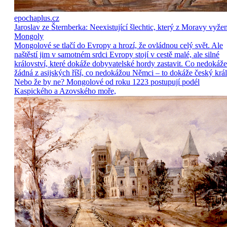
epochaplus.cz
Jaroslav ze Šternberka: Neexistující šlechtic, který z Moravy vyže
Mongoly
Mongolové se tlačí do Evropy a hrozí, že ovládnou celý svět. Ale
naštěstí jim v samotném srdci Evropy stojí v cestě malé, ale silné
království, které dokáže dobyvatelské hordy zastavit. Co nedokáže
žádná z asijských říší, co nedokážou Němci – to dokáže český král
Nebo že by ne? Mongolové od roku 1223 postupují podél
Kaspického a Azovského moře,