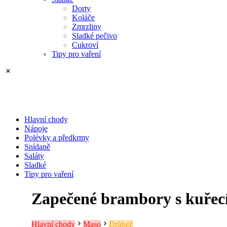
Dorty
Koláče
Zmrzliny
Sladké pečivo
Cukroví
Tipy pro vaření
Hlavní chody
Nápoje
Polévky a předkrmy
Snídaně
Saláty
Sladké
Tipy pro vaření
Zapečené brambory s kuře
Hlavní chody
Maso
Drůbež