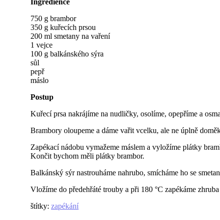
Ingredience
750 g brambor
350 g kuřecích prsou
200 ml smetany na vaření
1 vejce
100 g balkánského sýra
sůl
pepř
máslo
Postup
Kuřecí prsa nakrájíme na nudličky, osolíme, opepříme a os
Brambory oloupeme a dáme vařit vcelku, ale ne úplně doměkka
Zapékací nádobu vymažeme máslem a vyložíme plátky brambo
Končit bychom měli plátky brambor.
Balkánský sýr nastrouháme nahrubo, smícháme ho se smetan
Vložíme do předehřáté trouby a při 180 °C zapékáme zhruba
štítky
:
zapékání