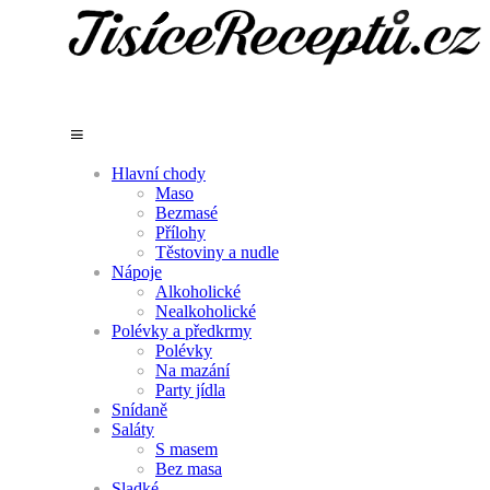
Hlavní chody
Maso
Bezmasé
Přílohy
Těstoviny a nudle
Nápoje
Alkoholické
Nealkoholické
Polévky a předkrmy
Polévky
Na mazání
Party jídla
Snídaně
Saláty
S masem
Bez masa
Sladké