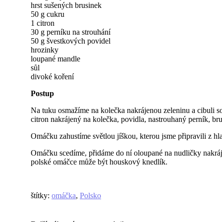
hrst sušených brusinek
50 g cukru
1 citron
30 g perníku na strouhání
50 g švestkových povidel
hrozinky
loupané mandle
sůl
divoké koření
Postup
Na tuku osmažíme na kolečka nakrájenou zeleninu a cibuli so
citron nakrájený na kolečka, povidla, nastrouhaný perník, brus
Omáčku zahustíme světlou jíškou, kterou jsme připravili z 
Omáčku scedíme, přidáme do ní oloupané na nudličky nakráj
polské omáčce může být houskový knedlík.
štítky
:
omáčka
,
Polsko