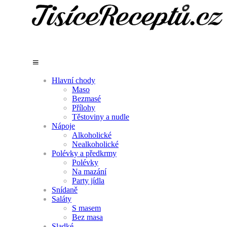
Hlavní chody
Maso
Bezmasé
Přílohy
Těstoviny a nudle
Nápoje
Alkoholické
Nealkoholické
Polévky a předkrmy
Polévky
Na mazání
Party jídla
Snídaně
Saláty
S masem
Bez masa
Sladké