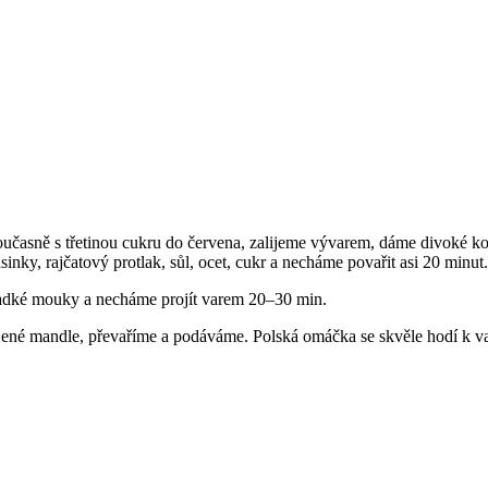
učasně s třetinou cukru do červena, zalijeme vývarem, dáme divoké koř
inky, rajčatový protlak, sůl, ocet, cukr a necháme povařit asi 20 minut.
hladké mouky a necháme projít varem 20–30 min.
ené mandle, převaříme a podáváme. Polská omáčka se skvěle hodí k v