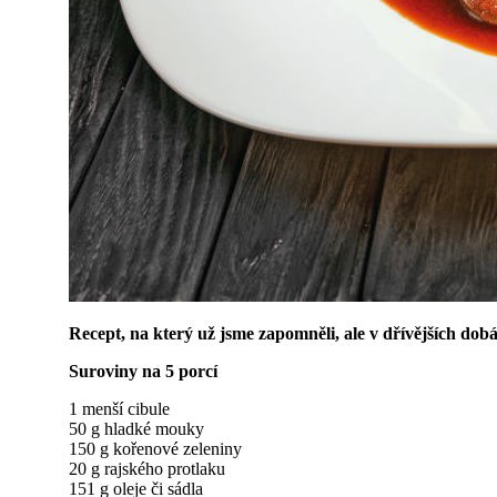
Recept, na který už jsme zapomněli, ale v dřívějších dobá
Suroviny na 5 porcí
1 menší cibule
50 g hladké mouky
150 g kořenové zeleniny
20 g rajského protlaku
151 g oleje či sádla