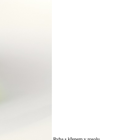
Ryba s křenem v rosolu