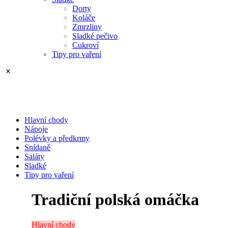
Dorty
Koláče
Zmrzliny
Sladké pečivo
Cukroví
Tipy pro vaření
Hlavní chody
Nápoje
Polévky a předkrmy
Snídaně
Saláty
Sladké
Tipy pro vaření
Tradiční polská omáčka
Hlavní chody