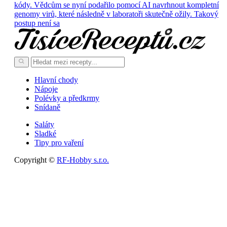
kódy. Vědcům se nyní podařilo pomocí AI navrhnout kompletní
genomy virů, které následně v laboratoři skutečně ožily. Takový
postup není sa
Hlavní chody
Nápoje
Polévky a předkrmy
Snídaně
Saláty
Sladké
Tipy pro vaření
Copyright ©
RF-Hobby s.r.o.