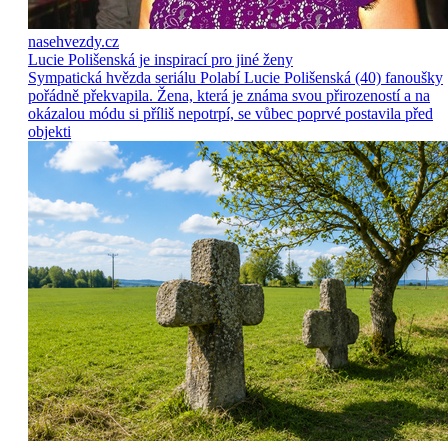
nasehvezdy.cz
Lucie Polišenská je inspirací pro jiné ženy
Sympatická hvězda seriálu Polabí Lucie Polišenská (40) fanoušky
pořádně překvapila. Žena, která je známa svou přirozeností a na
okázalou módu si příliš nepotrpí, se vůbec poprvé postavila před
objekti