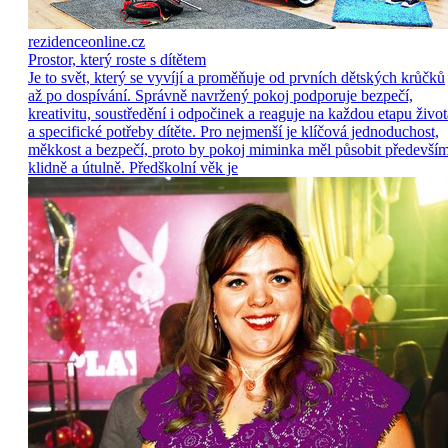
rezidenceonline.cz
Prostor, který roste s dítětem
Je to svět, který se vyvíjí a proměňuje od prvních dětských krůčků
až po dospívání. Správně navržený pokoj podporuje bezpečí,
kreativitu, soustředění i odpočinek a reaguje na každou etapu život
a specifické potřeby dítěte. Pro nejmenší je klíčová jednoduchost,
měkkost a bezpečí, proto by pokoj miminka měl působit předevší
klidně a útulně. Předškolní věk je