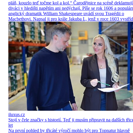
pláň, kouzlo teď točme kol a kol.“ Čarodějnice na scéně deklamují
diváci v hledišti napětím ani nedýchají. Píše se rok 1606 a populár
anglický dramatik William Shakespeare uvádí svou Tragédii o
Macbethovi. Napsal ji pro krále Jakuba I., jenž v roce 1603 vystříd
iluxus.cz
Stojí v čele značky s historií. Teď ji musím připravit na dalších třic
let
Na první pohled by třicáté výročí mohlo být pro Topnatur hlavně