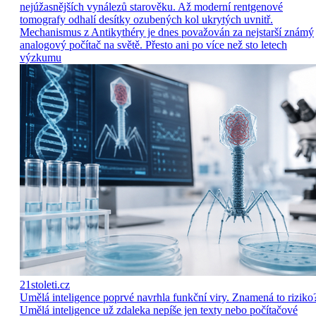
nejúžasnějších vynálezů starověku. Až moderní rentgenové
tomografy odhalí desítky ozubených kol ukrytých uvnitř.
Mechanismus z Antikythéry je dnes považován za nejstarší známý
analogový počítač na světě. Přesto ani po více než sto letech
výzkumu
21stoleti.cz
Umělá inteligence poprvé navrhla funkční viry. Znamená to riziko
Umělá inteligence už zdaleka nepíše jen texty nebo počítačové