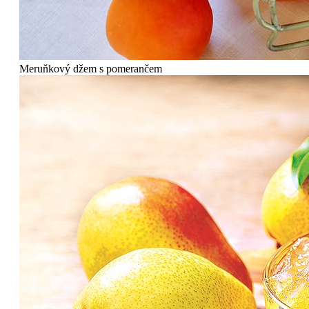
Meruňkový džem s pomerančem