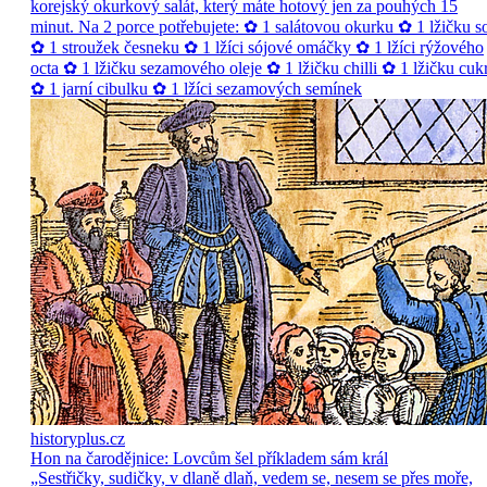
korejský okurkový salát, který máte hotový jen za pouhých 15
minut. Na 2 porce potřebujete: ✿ 1 salátovou okurku ✿ 1 lžičku so
✿ 1 stroužek česneku ✿ 1 lžíci sójové omáčky ✿ 1 lžíci rýžového
octa ✿ 1 lžičku sezamového oleje ✿ 1 lžičku chilli ✿ 1 lžičku cuk
✿ 1 jarní cibulku ✿ 1 lžíci sezamových semínek
historyplus.cz
Hon na čarodějnice: Lovcům šel příkladem sám král
„Sestřičky, sudičky, v dlaně dlaň, vedem se, nesem se přes moře,