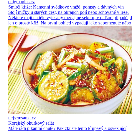
enigmaplus.cz
Smírčí kříže: Kamenní svědkové vražd, pomsty a dávných vin
Stojí mlčky u starých cest, na okrajích polí nebo schované v lese.
Některé mají na těle vytesaný meč, jiné sekeru, v dalším případě j
jen o prostý kříž. Na první pohled vypadají jako zapomenuté nábo
nejsemsama.cz
Korejský okurkový salát
Máte rádi pikantní chutě? Pak zkuste tento křupavý a osvěžující