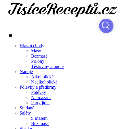
Hlavní chody
Maso
Bezmasé
Přílohy
Těstoviny a nudle
Nápoje
Alkoholické
Nealkoholické
Polévky a předkrmy
Polévky
Na mazání
Party jídla
Snídaně
Saláty
S masem
Bez masa
Sladké