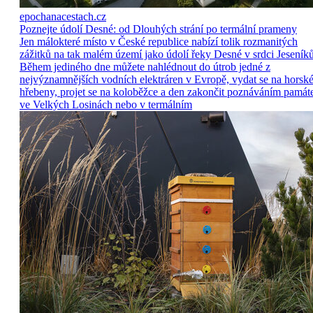
epochanacestach.cz
Poznejte údolí Desné: od Dlouhých strání po termální prameny
Jen málokteré místo v České republice nabízí tolik rozmanitých
zážitků na tak malém území jako údolí řeky Desné v srdci Jeseníků
Během jediného dne můžete nahlédnout do útrob jedné z
nejvýznamnějších vodních elektráren v Evropě, vydat se na horsk
hřebeny, projet se na koloběžce a den zakončit poznáváním památ
ve Velkých Losinách nebo v termálním