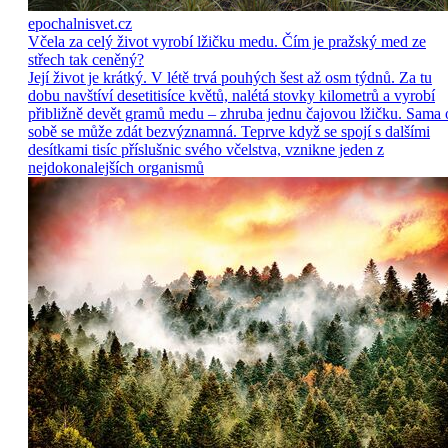
epochalnisvet.cz
Včela za celý život vyrobí lžičku medu. Čím je pražský med ze
střech tak ceněný?
Její život je krátký. V létě trvá pouhých šest až osm týdnů. Za tu
dobu navštíví desetitisíce květů, nalétá stovky kilometrů a vyrobí
přibližně devět gramů medu – zhruba jednu čajovou lžičku. Sama 
sobě se může zdát bezvýznamná. Teprve když se spojí s dalšími
desítkami tisíc příslušnic svého včelstva, vznikne jeden z
nejdokonalejších organismů