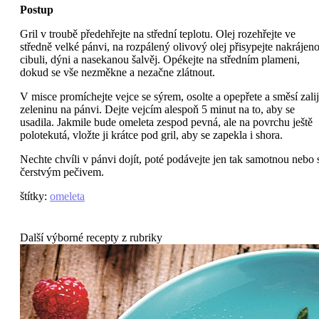
Postup
Gril v troubě předehřejte na střední teplotu. Olej rozehřejte ve
středně velké pánvi, na rozpálený olivový olej přisypejte nakrájen
cibuli, dýni a nasekanou šalvěj. Opékejte na středním plameni,
dokud se vše nezměkne a nezačne zlátnout.
V misce promíchejte vejce se sýrem, osolte a opepřete a směsí zalij
zeleninu na pánvi. Dejte vejcím alespoň 5 minut na to, aby se
usadila. Jakmile bude omeleta zespod pevná, ale na povrchu ještě
polotekutá, vložte ji krátce pod gril, aby se zapekla i shora.
Nechte chvíli v pánvi dojít, poté podávejte jen tak samotnou nebo 
čerstvým pečivem.
štítky
:
omeleta
Další výborné recepty z rubriky