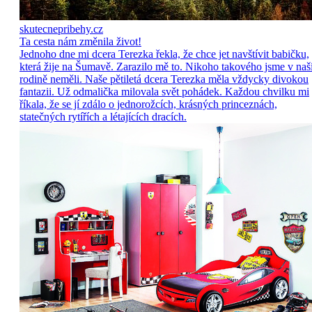
skutecnepribehy.cz
Ta cesta nám změnila život!
Jednoho dne mi dcera Terezka řekla, že chce jet navštívit babičku,
která žije na Šumavě. Zarazilo mě to. Nikoho takového jsme v naš
rodině neměli. Naše pětiletá dcera Terezka měla vždycky divokou
fantazii. Už odmalička milovala svět pohádek. Každou chvilku mi
říkala, že se jí zdálo o jednorožcích, krásných princeznách,
statečných rytířích a létajících dracích.