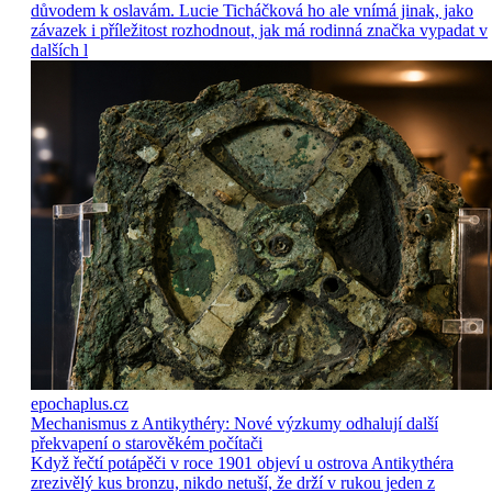
důvodem k oslavám. Lucie Ticháčková ho ale vnímá jinak, jako
závazek i příležitost rozhodnout, jak má rodinná značka vypadat v
dalších l
epochaplus.cz
Mechanismus z Antikythéry: Nové výzkumy odhalují další
překvapení o starověkém počítači
Když řečtí potápěči v roce 1901 objeví u ostrova Antikythéra
zrezivělý kus bronzu, nikdo netuší, že drží v rukou jeden z