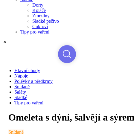
Dorty
Koláče
Zmrzliny
Sladké pečivo
Cukroví
Tipy pro vaření
Hlavní chody
Nápoje
Polévky a předkrmy
Snídaně
Saláty
Sladké
Tipy pro vaření
Omeleta s dýní, šalvějí a sýre
Snídaně