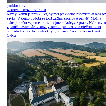
panidomu.cz
Nedovolte mozku stárnout
Každý, komu je přes 25 let, by měl pravidelně procvičovat mozko
závity. V tomto období se totiž začíná zhoršovat paměť. Možná
máte problém vzpomenout si na jméno kolegy z práce. Nebo marn
v paměti lovíte název knížky, kterou jste nedávno přečetli. Je to
opravdu tak, s věkem jako kdyby se paměť rozhodla stávkovat.
Cvičte