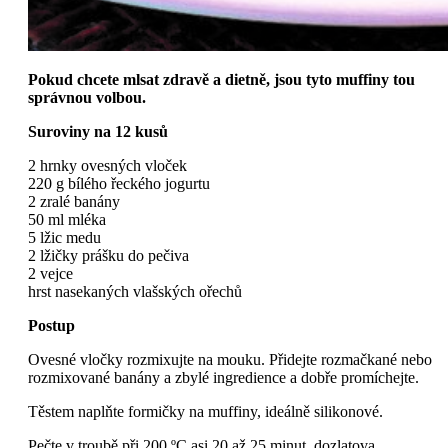
Pokud chcete mlsat zdravě a dietně, jsou tyto muffiny tou
správnou volbou.
Suroviny na 12 kusů
2 hrnky ovesných vloček
220 g bílého řeckého jogurtu
2 zralé banány
50 ml mléka
5 lžic medu
2 lžičky prášku do pečiva
2 vejce
hrst nasekaných vlašských ořechů
Postup
Ovesné vločky rozmixujte na mouku. Přidejte rozmačkané nebo
rozmixované banány a zbylé ingredience a dobře promíchejte.
Těstem naplňte formičky na muffiny, ideálně silikonové.
Pečte v troubě při 200 ºC asi 20 až 25 minut, dozlatova.