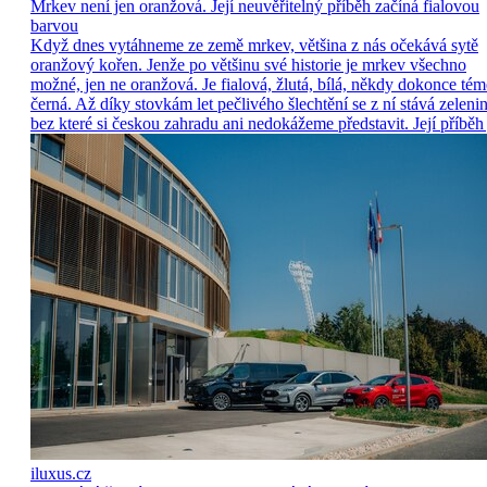
Mrkev není jen oranžová. Její neuvěřitelný příběh začíná fialovou
barvou
Když dnes vytáhneme ze země mrkev, většina z nás očekává sytě
oranžový kořen. Jenže po většinu své historie je mrkev všechno
možné, jen ne oranžová. Je fialová, žlutá, bílá, někdy dokonce tém
černá. Až díky stovkám let pečlivého šlechtění se z ní stává zelenin
bez které si českou zahradu ani nedokážeme představit. Její příběh 
iluxus.cz