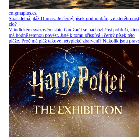
enigmaplus.cz
Strašidelná pláž Dumas: Je černý písek podhoubím, ze kterého ros
zlo?
V indickém svazovém státu Gudžarát se nachází část pobřeží, kter
má hodně temnou pověst. Jistě k tomu přispívá i černý písek této
pláže. Proč má pláž takové netypické zbarvení? Nakolik jsou prav