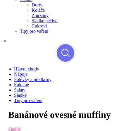
Dorty
Koláče
Zmrzliny
Sladké pečivo
Cukroví
Tipy pro vaření
Hlavní chody
Nápoje
Polévky a předkrmy
Snídaně
Saláty
Sladké
Tipy pro vaření
Banánové ovesné muffiny
Sladké