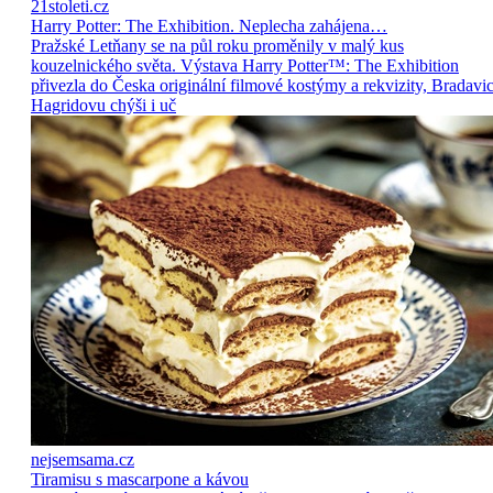
21stoleti.cz
Harry Potter: The Exhibition. Neplecha zahájena…
Pražské Letňany se na půl roku proměnily v malý kus
kouzelnického světa. Výstava Harry Potter™: The Exhibition
přivezla do Česka originální filmové kostýmy a rekvizity, Bradavic
Hagridovu chýši i uč
nejsemsama.cz
Tiramisu s mascarpone a kávou