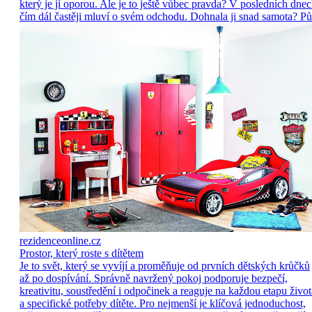
který je jí oporou. Ale je to ještě vůbec pravda? V posledních dne
čím dál častěji mluví o svém odchodu. Dohnala ji snad samota? Pů
rezidenceonline.cz
Prostor, který roste s dítětem
Je to svět, který se vyvíjí a proměňuje od prvních dětských krůčků
až po dospívání. Správně navržený pokoj podporuje bezpečí,
kreativitu, soustředění i odpočinek a reaguje na každou etapu život
a specifické potřeby dítěte. Pro nejmenší je klíčová jednoduchost,