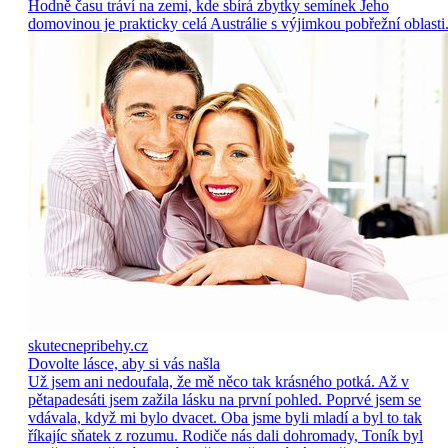
Hodně času tráví na zemi, kde sbírá zbytky semínek Jeho
domovinou je prakticky celá Austrálie s výjimkou pobřežní oblasti
skutecnepribehy.cz
Dovolte lásce, aby si vás našla
Už jsem ani nedoufala, že mě něco tak krásného potká. Až v
pětapadesáti jsem zažila lásku na první pohled. Poprvé jsem se
vdávala, když mi bylo dvacet. Oba jsme byli mladí a byl to tak
říkajíc sňatek z rozumu. Rodiče nás dali dohromady, Toník byl