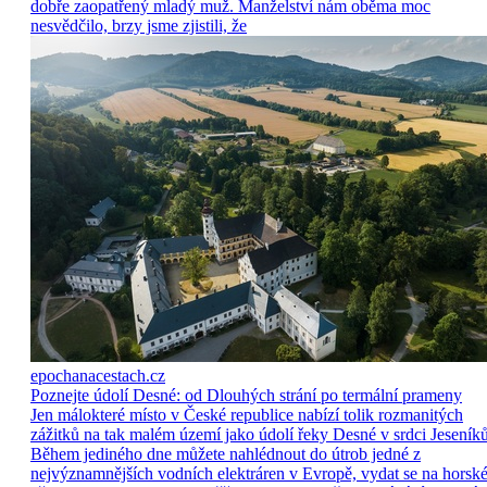
dobře zaopatřený mladý muž. Manželství nám oběma moc
nesvědčilo, brzy jsme zjistili, že
epochanacestach.cz
Poznejte údolí Desné: od Dlouhých strání po termální prameny
Jen málokteré místo v České republice nabízí tolik rozmanitých
zážitků na tak malém území jako údolí řeky Desné v srdci Jeseníků
Během jediného dne můžete nahlédnout do útrob jedné z
nejvýznamnějších vodních elektráren v Evropě, vydat se na horsk