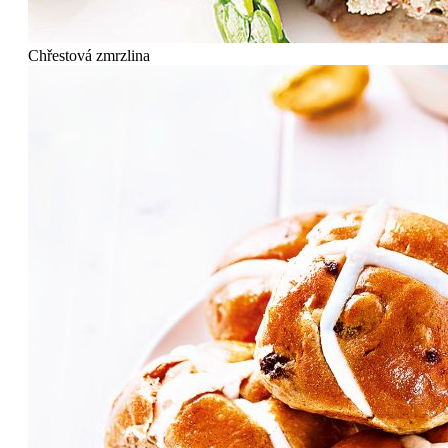
Chřestová zmrzlina