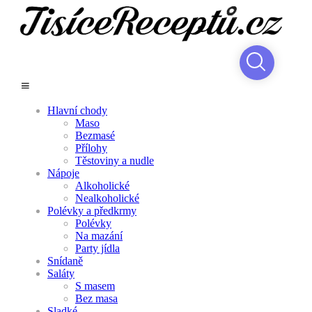
Hlavní chody
Maso
Bezmasé
Přílohy
Těstoviny a nudle
Nápoje
Alkoholické
Nealkoholické
Polévky a předkrmy
Polévky
Na mazání
Party jídla
Snídaně
Saláty
S masem
Bez masa
Sladké