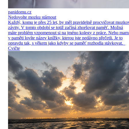
panidomu.cz
Nedovolte mozku stárnout
Každý, komu je přes 25 let, by měl pravidelně procvičovat mozko
závity. V tomto období se totiž začíná zhoršovat paměť. Možná
máte problém vzpomenout si na jméno kolegy z práce. Nebo marn
v paměti lovíte název knížky, kterou jste nedávno přečetli. Je to
opravdu tak, s věkem jako kdyby se paměť rozhodla stávkovat.
Cvičte