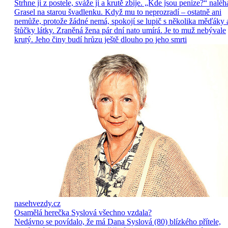
Strhne ji z postele, sváže ji a krutě zbije. „Kde jsou peníze?“ naléh
Grasel na starou švadlenku. Když mu to neprozradí – ostatně ani
nemůže, protože žádné nemá, spokojí se lupič s několika měďáky 
štůčky látky. Zraněná žena pár dní nato umírá. Je to muž nebývale
krutý. Jeho činy budí hrůzu ještě dlouho po jeho smrti
nasehvezdy.cz
Osamělá herečka Syslová všechno vzdala?
Nedávno se povídalo, že má Dana Syslová (80) blízkého přítele,