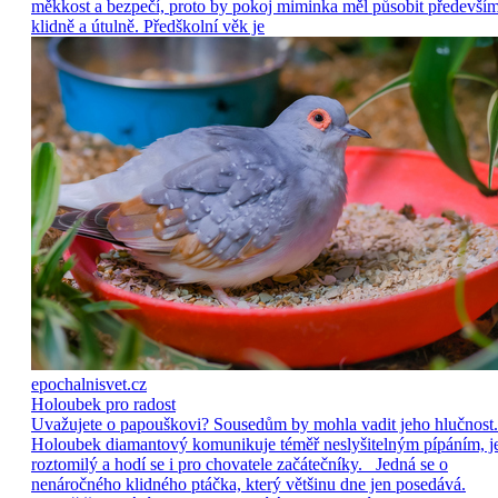
měkkost a bezpečí, proto by pokoj miminka měl působit předevší
klidně a útulně. Předškolní věk je
epochalnisvet.cz
Holoubek pro radost
Uvažujete o papouškovi? Sousedům by mohla vadit jeho hlučnost.
Holoubek diamantový komunikuje téměř neslyšitelným pípáním, j
roztomilý a hodí se i pro chovatele začátečníky. Jedná se o
nenáročného klidného ptáčka, který většinu dne jen posedává.