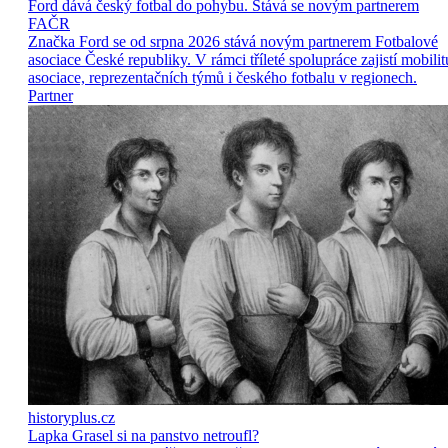
Ford dává český fotbal do pohybu. Stává se novým partnerem
FAČR
Značka Ford se od srpna 2026 stává novým partnerem Fotbalové
asociace České republiky. V rámci tříleté spolupráce zajistí mobilit
asociace, reprezentačních týmů i českého fotbalu v regionech.
Partner
historyplus.cz
Lapka Grasel si na panstvo netroufl?