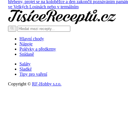
hřebeny, projet se na koloběžce a den zakončit poznáváním památ
ve Velkých Losinách nebo v termálním
Hlavní chody
Nápoje
Polévky a předkrmy
Snídaně
Saláty
Sladké
Tipy pro vaření
Copyright ©
RF-Hobby s.r.o.