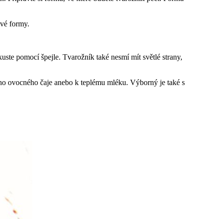
ové formy.
uste pomocí špejle. Tvarožník také nesmí mít světlé strany,
lého ovocného čaje anebo k teplému mléku. Výborný je také s