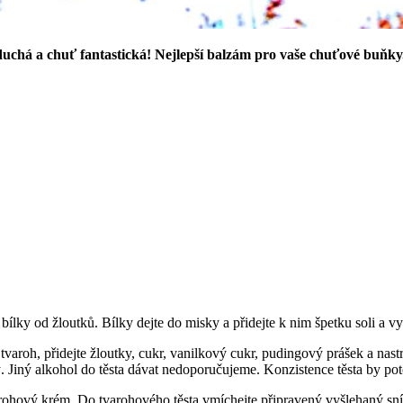
duchá a chuť fantastická! Nejlepší balzám pro vaše chuťové buňky
 bílky od žloutků. Bílky dejte do misky a přidejte k nim špetku soli a v
te tvaroh, přidejte žloutky, cukr, vanilkový cukr, pudingový prášek a na
. Jiný alkohol do těsta dávat nedoporučujeme. Konzistence těsta by po
arohový krém. Do tvarohového těsta vmíchejte připravený vyšlehaný sníh