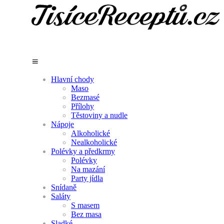
Hlavní chody
Maso
Bezmasé
Přílohy
Těstoviny a nudle
Nápoje
Alkoholické
Nealkoholické
Polévky a předkrmy
Polévky
Na mazání
Party jídla
Snídaně
Saláty
S masem
Bez masa
Sladké