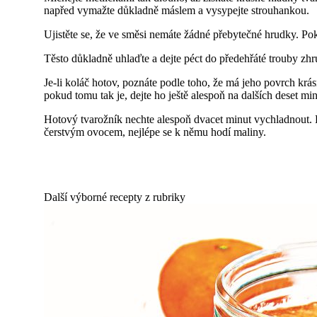
napřed vymažte důkladně máslem a vysypejte strouhankou.
Ujistěte se, že ve směsi nemáte žádné přebytečné hrudky. Pok
Těsto důkladně uhlaďte a dejte péct do předehřáté trouby zh
Je-li koláč hotov, poznáte podle toho, že má jeho povrch krá
pokud tomu tak je, dejte ho ještě alespoň na dalších deset mi
Hotový tvarožník nechte alespoň dvacet minut vychladnout. P
čerstvým ovocem, nejlépe se k němu hodí maliny.
Další výborné recepty z rubriky