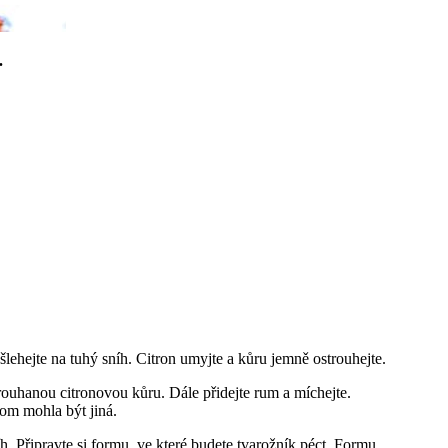
.
yšlehejte na tuhý sníh. Citron umyjte a kůru jemně ostrouhejte.
strouhanou citronovou kůru. Dále přidejte rum a míchejte.
tom mohla být jiná.
. Připravte si formu, ve které budete tvarožník péct. Formu