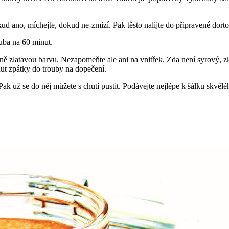
ud ano, míchejte, dokud ne-zmizí. Pak těsto nalijte do připravené dort
ruba na 60 minut.
sně zlatavou barvu. Nezapomeňte ale ani na vnitřek. Zda není syrový, zk
nut zpátky do trouby na dopečení.
ak už se do něj můžete s chutí pustit. Podávejte nejlépe k šálku skvě