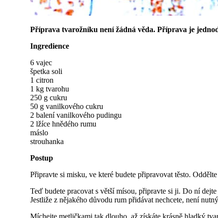
Příprava tvarožníku není žádná věda. Příprava je jedno
Ingredience
6 vajec
špetka soli
1 citron
1 kg tvarohu
250 g cukru
50 g vanilkového cukru
2 balení vanilkového pudingu
2 lžíce hnědého rumu
máslo
strouhanka
Postup
Připravte si misku, ve které budete připravovat těsto. Oddělte
Teď budete pracovat s větší mísou, připravte si ji. Do ní dej
Jestliže z nějakého důvodu rum přidávat nechcete, není nutný
Míchejte metličkami tak dlouho, až získáte krásně hladký tv