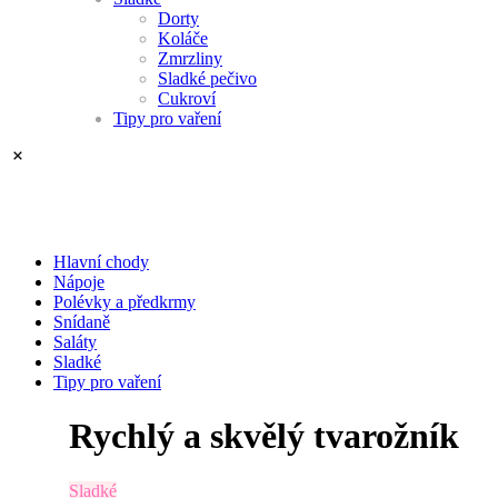
Dorty
Koláče
Zmrzliny
Sladké pečivo
Cukroví
Tipy pro vaření
Hlavní chody
Nápoje
Polévky a předkrmy
Snídaně
Saláty
Sladké
Tipy pro vaření
Rychlý a skvělý tvarožník
Sladké