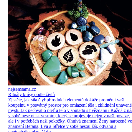
nejsemsama.cz
Rituály krásy podle živlů
Zjistěte, jak síla čtyř přírodních elementů dokáže proměnit vaši
koupelnu v posvátný prostor pro omlazení těla i zklidnění unavené
mysli. Jak pečovat o pleť a tělo v souladu s hvězdami? Každá z ná
v sobě nese otisk vesmíru, který se projevuje nejen v naší povaze,
ale i v potřebách naší pokožky. Ohnivá znamení Ženy narozené ve
znamení Berana, Lva a Střelce v sobě nesou žár, odvahu a
neutuchající elán. Vaše