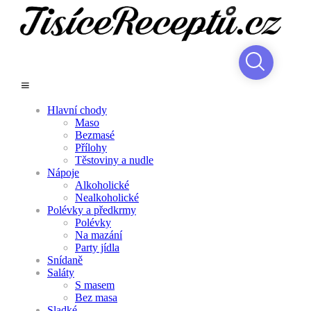
Hlavní chody
Maso
Bezmasé
Přílohy
Těstoviny a nudle
Nápoje
Alkoholické
Nealkoholické
Polévky a předkrmy
Polévky
Na mazání
Party jídla
Snídaně
Saláty
S masem
Bez masa
Sladké