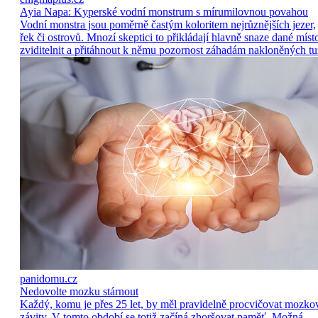
Ayia Napa: Kyperské vodní monstrum s mírumilovnou povahou
Vodní monstra jsou poměrně častým koloritem nejrůznějších jezer,
řek či ostrovů. Mnozí skeptici to přikládají hlavně snaze dané míst
zviditelnit a přitáhnout k němu pozornost záhadám nakloněných tu
panidomu.cz
Nedovolte mozku stárnout
Každý, komu je přes 25 let, by měl pravidelně procvičovat mozko
závity. V tomto období se totiž začíná zhoršovat paměť. Možná