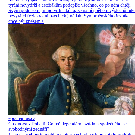
týrání nevydrží a estébákům podepíše všechno, co po něm chtějí.
Svým podpisem jim potvrdí také to, že na něj během výslechů nik
nevyvíjel fyzický ani psychický nátlak. Syn brněnského řezníka
chce být knězem a
epochaplus.cz
Casanova v Pobaltí: Co měl legendární svůdník společného se
svobodnými zednáři?
V roce 1764 byste mohli na lotyšských plážích potkat dobrodruha 