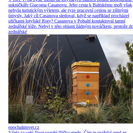
sukničkáře Giacoma Casanovu. Jeho cesta k Baltskému moři však
nebyla turistickým výletem, ale ryze pracovní cestou se zištnými
úmysly. Jaký cíl Casanova sledoval, když se například procházel
uličkami lotyšské Rigy? Casanova v Pobaltí kontaktoval tamní
zednářské lóže. Nebyl v této oblasti žádným nováčkem, protože d
zednářské
epochalnisvet.cz
Včela za celý život vyrobí lžičku medu. Čím je pražský med ze