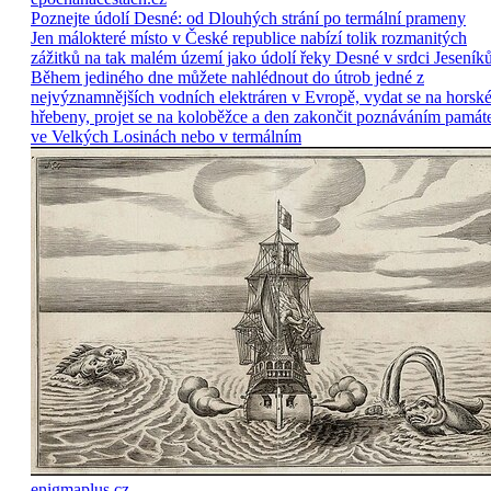
Poznejte údolí Desné: od Dlouhých strání po termální prameny
Jen málokteré místo v České republice nabízí tolik rozmanitých
zážitků na tak malém území jako údolí řeky Desné v srdci Jeseníků
Během jediného dne můžete nahlédnout do útrob jedné z
nejvýznamnějších vodních elektráren v Evropě, vydat se na horsk
hřebeny, projet se na koloběžce a den zakončit poznáváním památ
ve Velkých Losinách nebo v termálním
enigmaplus.cz