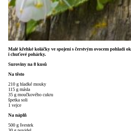
Malé křehké koláčky ve spojení s čerstvým ovocem pohladí o
i chuťové pohárky.
Suroviny na 8 kusů
Na těsto
210 g hladké mouky
115 g másla
35 g moučkového cukru
špetka soli
1 vejce
Na náplň
500 g švestek
30 g povidel