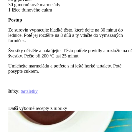
30 g meruňkové marmelády
1 lžíce třtinového cukru
Postup
Ze surovin vypracujte hladké těsto, které dejte na 30 minut do
lednice. Poté jej rozdělte na 8 dílů a ty vtlačte do vymazaných
formiček.
Švestky očistěte a nakrájejte. Těsto potřete povidly a rozložte na ně
švestky. Pečte při 200 ºC asi 25 minut.
Umíchejte marmeládu a potřete s ní ještě horké tartalety. Poté
posypte cukrem.
štítky
:
tartaletky
Další výborné recepty z rubriky