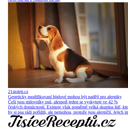
21stoleti.cz
Geneticky modifikovaní bíglové mohou být nadějí pro alergiky
Češi jsou milovníky psů, alespoň jeden se vyskytuje ve 42 %
českých domácností. Existuje však poměrně velká skupina lidí, kte
by si psa rádi pořídili, ale nemohou, protože jsou alergičtí. Jejich i