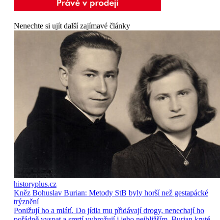
Nenechte si ujít další zajímavé články
historyplus.cz
Kněz Bohuslav Burian: Metody StB byly horší než gestapácké
trýznění
Ponižují ho a mlátí. Do jídla mu přidávají drogy, nenechají ho
pořádně vyspat a smrtí vyhrožují i jeho nejbližším. Burian kruté