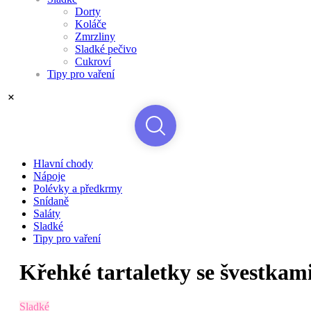
Dorty
Koláče
Zmrzliny
Sladké pečivo
Cukroví
Tipy pro vaření
Hlavní chody
Nápoje
Polévky a předkrmy
Snídaně
Saláty
Sladké
Tipy pro vaření
Křehké tartaletky se švestkam
Sladké