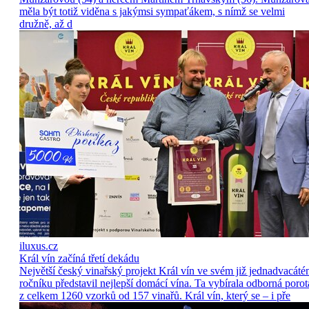
měla být totiž viděna s jakýmsi sympaťákem, s nímž se velmi
družně, až d
iluxus.cz
Král vín začíná třetí dekádu
Největší český vinařský projekt Král vín ve svém již jednadvacát
ročníku představil nejlepší domácí vína. Ta vybírala odborná porot
z celkem 1260 vzorků od 157 vinařů. Král vín, který se – i pře