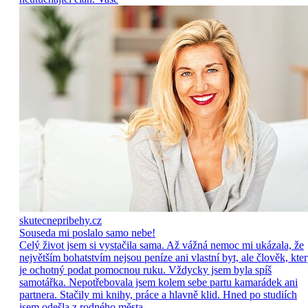
skutecnepribehy.cz
Souseda mi poslalo samo nebe!
Celý život jsem si vystačila sama. Až vážná nemoc mi ukázala, že
největším bohatstvím nejsou peníze ani vlastní byt, ale člověk, kte
je ochotný podat pomocnou ruku. Vždycky jsem byla spíš
samotářka. Nepotřebovala jsem kolem sebe partu kamarádek ani
partnera. Stačily mi knihy, práce a hlavně klid. Hned po studiích
jsem odešla z rodného města,