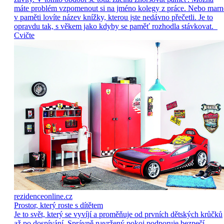
máte problém vzpomenout si na jméno kolegy z práce. Nebo marn
v paměti lovíte název knížky, kterou jste nedávno přečetli. Je to
opravdu tak, s věkem jako kdyby se paměť rozhodla stávkovat.
Cvičte
rezidenceonline.cz
Prostor, který roste s dítětem
Je to svět, který se vyvíjí a proměňuje od prvních dětských krůčků
až po dospívání. Správně navržený pokoj podporuje bezpečí,