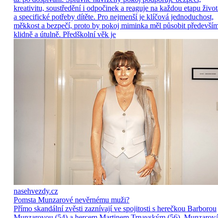
kreativitu, soustředění i odpočinek a reaguje na každou etapu život
a specifické potřeby dítěte. Pro nejmenší je klíčová jednoduchost,
měkkost a bezpečí, proto by pokoj miminka měl působit předevší
klidně a útulně. Předškolní věk je
nasehvezdy.cz
Pomsta Munzarové nevěrnému muži?
Přímo skandální zvěsti zaznívají ve spojitosti s herečkou Barborou
Munzarovou (54) a hercem Martinem Trnavským (56). Munzarov