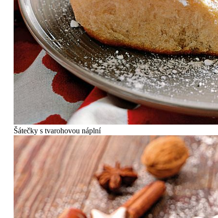
Šátečky s tvarohovou náplní