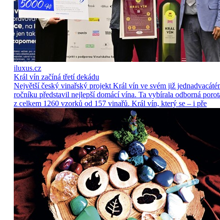
iluxus.cz
Král vín začíná třetí dekádu
Největší český vinařský projekt Král vín ve svém již jednadvacát
ročníku představil nejlepší domácí vína. Ta vybírala odborná porot
z celkem 1260 vzorků od 157 vinařů. Král vín, který se – i pře