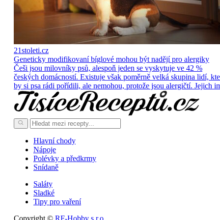
21stoleti.cz
Geneticky modifikovaní bíglové mohou být nadějí pro alergiky
Češi jsou milovníky psů, alespoň jeden se vyskytuje ve 42 %
českých domácností. Existuje však poměrně velká skupina lidí, kte
by si psa rádi pořídili, ale nemohou, protože jsou alergičtí. Jejich i
Hlavní chody
Nápoje
Polévky a předkrmy
Snídaně
Saláty
Sladké
Tipy pro vaření
Copyright ©
RF-Hobby s.r.o.