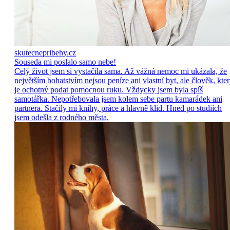
skutecnepribehy.cz
Souseda mi poslalo samo nebe!
Celý život jsem si vystačila sama. Až vážná nemoc mi ukázala, že
největším bohatstvím nejsou peníze ani vlastní byt, ale člověk, kte
je ochotný podat pomocnou ruku. Vždycky jsem byla spíš
samotářka. Nepotřebovala jsem kolem sebe partu kamarádek ani
partnera. Stačily mi knihy, práce a hlavně klid. Hned po studiích
jsem odešla z rodného města,