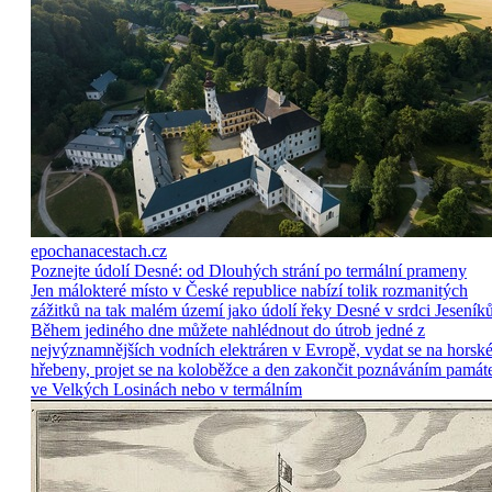
epochanacestach.cz
Poznejte údolí Desné: od Dlouhých strání po termální prameny
Jen málokteré místo v České republice nabízí tolik rozmanitých
zážitků na tak malém území jako údolí řeky Desné v srdci Jeseníků
Během jediného dne můžete nahlédnout do útrob jedné z
nejvýznamnějších vodních elektráren v Evropě, vydat se na horsk
hřebeny, projet se na koloběžce a den zakončit poznáváním památ
ve Velkých Losinách nebo v termálním