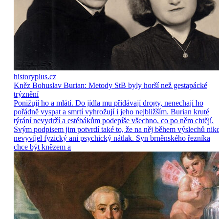
historyplus.cz
Kněz Bohuslav Burian: Metody StB byly horší než gestapácké
trýznění
Ponižují ho a mlátí. Do jídla mu přidávají drogy, nenechají ho
pořádně vyspat a smrtí vyhrožují i jeho nejbližším. Burian kruté
týrání nevydrží a estébákům podepíše všechno, co po něm chtějí.
Svým podpisem jim potvrdí také to, že na něj během výslechů nik
nevyvíjel fyzický ani psychický nátlak. Syn brněnského řezníka
chce být knězem a