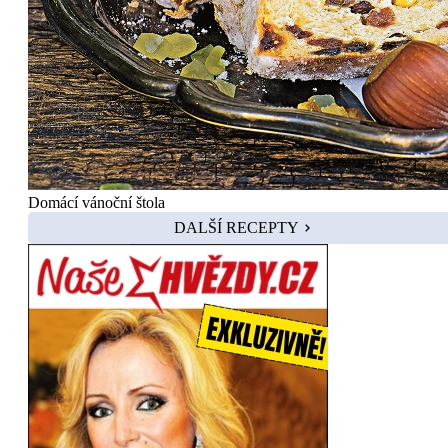
Domácí vánoční štola
DALŠÍ RECEPTY