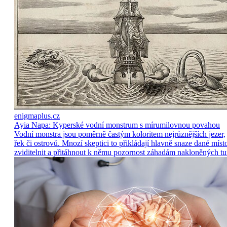
enigmaplus.cz
Ayia Napa: Kyperské vodní monstrum s mírumilovnou povahou
Vodní monstra jsou poměrně častým koloritem nejrůznějších jezer,
řek či ostrovů. Mnozí skeptici to přikládají hlavně snaze dané míst
zviditelnit a přitáhnout k němu pozornost záhadám nakloněných tu