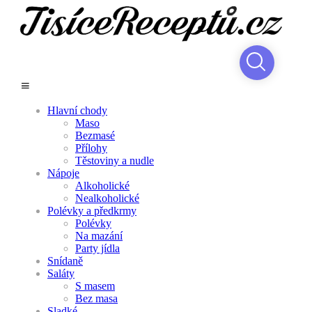
Hlavní chody
Maso
Bezmasé
Přílohy
Těstoviny a nudle
Nápoje
Alkoholické
Nealkoholické
Polévky a předkrmy
Polévky
Na mazání
Party jídla
Snídaně
Saláty
S masem
Bez masa
Sladké