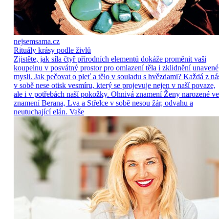
nejsemsama.cz
Rituály krásy podle živlů
Zjistěte, jak síla čtyř přírodních elementů dokáže proměnit vaši
koupelnu v posvátný prostor pro omlazení těla i zklidnění unavené
mysli. Jak pečovat o pleť a tělo v souladu s hvězdami? Každá z ná
v sobě nese otisk vesmíru, který se projevuje nejen v naší povaze,
ale i v potřebách naší pokožky. Ohnivá znamení Ženy narozené ve
znamení Berana, Lva a Střelce v sobě nesou žár, odvahu a
neutuchající elán. Vaše