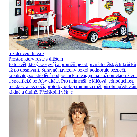
rezidenceonline.cz
Prostor, který roste s dítětem
Je to svět, který se vyvíjí a proměňuje od prvních dětských krůčků
až po dospívání. Správně navržený pokoj podporuje bezpečí,
kreativitu, soustředění i odpočinek a reaguje na každou etapu život
a specifické potřeby dítěte. Pro nejmenší je klíčová jednoduchost,
měkkost a bezpečí, proto by pokoj miminka měl působit předevší
klidně a útulně. Předškolní věk je