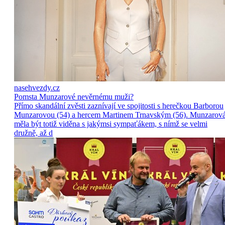
nasehvezdy.cz
Pomsta Munzarové nevěrnému muži?
Přímo skandální zvěsti zaznívají ve spojitosti s herečkou Barborou
Munzarovou (54) a hercem Martinem Trnavským (56). Munzarov
měla být totiž viděna s jakýmsi sympaťákem, s nímž se velmi
družně, až d