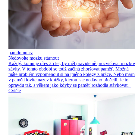
panidomu.cz
Nedovolte mozku stárnout
Každý, komu je přes 25 let, by měl pravidelně procvičovat mozko
závity. V tomto období se totiž začíná zhoršovat paměť. Možná
máte problém vzpomenout si na jméno kolegy z práce. Nebo marn
v paměti lovíte název knížky, kterou jste nedávno přečetli. Je to
opravdu tak, s věkem jako kdyby se paměť rozhodla stávkovat.
Cvičte