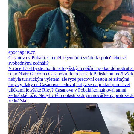
epochaplus.cz
Casanova v Pobaltí: Co měl legendární svůdník společného se
svobodnými zednáři?
V roce 1764 byste mohli na lotyšských plážích potkat dobrodruha 
sukničkáře Giacoma Casanovu. Jeho cesta k Baltskému moři však
nebyla turistickým výletem, ale ryze pracovní cestou se zištnými
úmysly. Jaký cíl Casanova sledoval, když se například procházel
uličkami lotyšské Rigy? Casanova v Pobaltí kontaktoval tamní
zednářské lóže. Nebyl v této oblasti žádným nováčkem, protože d
zednářské