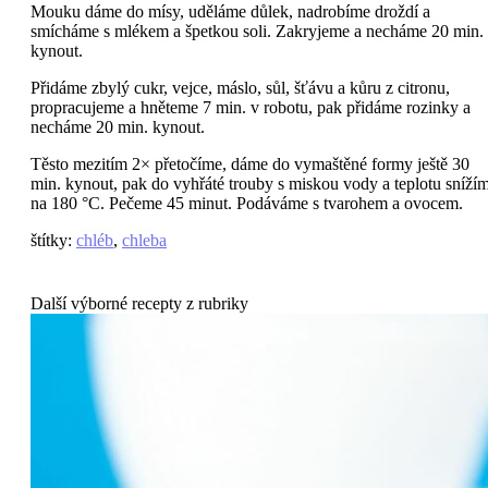
Mouku dáme do mísy, uděláme důlek, nadrobíme droždí a
smícháme s mlékem a špetkou soli. Zakryjeme a necháme 20 min.
kynout.
Přidáme zbylý cukr, vejce, máslo, sůl, šťávu a kůru z citronu,
propracujeme a hněteme 7 min. v robotu, pak přidáme rozinky a
necháme 20 min. kynout.
Těsto mezitím 2× přetočíme, dáme do vymaštěné formy ještě 30
min. kynout, pak do vyhřáté trouby s miskou vody a teplotu sníží
na 180 °C. Pečeme 45 minut. Podáváme s tvarohem a ovocem.
štítky
:
chléb
,
chleba
Další výborné recepty z rubriky