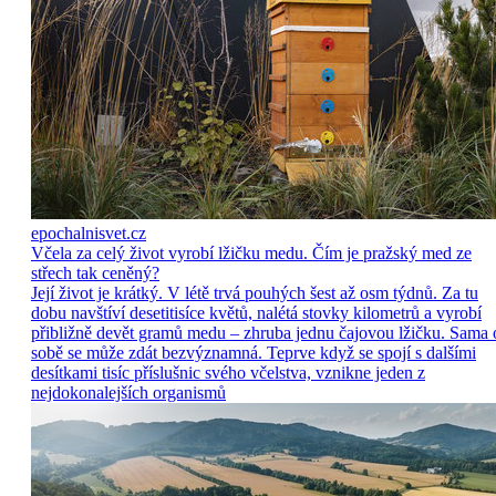
epochalnisvet.cz
Včela za celý život vyrobí lžičku medu. Čím je pražský med ze
střech tak ceněný?
Její život je krátký. V létě trvá pouhých šest až osm týdnů. Za tu
dobu navštíví desetitisíce květů, nalétá stovky kilometrů a vyrobí
přibližně devět gramů medu – zhruba jednu čajovou lžičku. Sama 
sobě se může zdát bezvýznamná. Teprve když se spojí s dalšími
desítkami tisíc příslušnic svého včelstva, vznikne jeden z
nejdokonalejších organismů