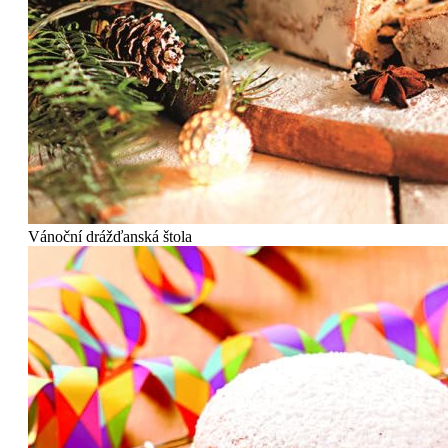
Vánoční drážďanská štola