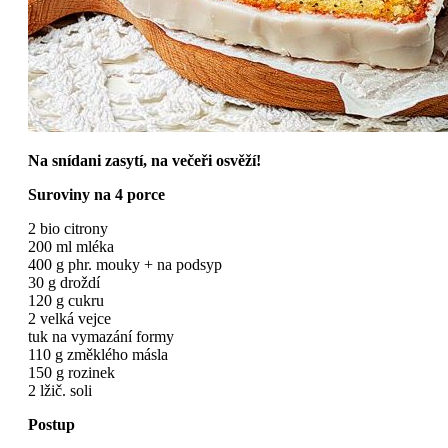
Na snídani zasytí, na večeři osvěží!
Suroviny na 4 porce
2 bio citrony
200 ml mléka
400 g phr. mouky + na podsyp
30 g droždí
120 g cukru
2 velká vejce
tuk na vymazání formy
110 g změklého másla
150 g rozinek
2 lžič. soli
Postup