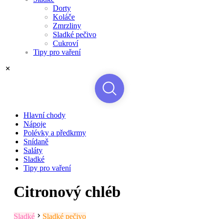
Dorty
Koláče
Zmrzliny
Sladké pečivo
Cukroví
Tipy pro vaření
Hlavní chody
Nápoje
Polévky a předkrmy
Snídaně
Saláty
Sladké
Tipy pro vaření
Citronový chléb
Sladké
Sladké pečivo