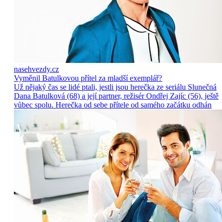
nasehvezdy.cz
Vyměnil Batulkovou přítel za mladší exemplář?
Už nějaký čas se lidé ptali, jestli jsou herečka ze seriálu Slunečná
Dana Batulková (68) a její partner, režisér Ondřej Zajíc (56), ještě
vůbec spolu. Herečka od sebe přítele od samého začátku odhán