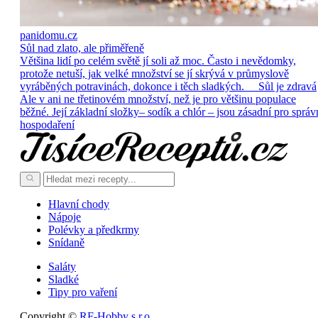
panidomu.cz
Sůl nad zlato, ale přiměřeně
Většina lidí po celém světě jí soli až moc. Často i nevědomky,
protože netuší, jak velké množství se jí skrývá v průmyslově
vyráběných potravinách, dokonce i těch sladkých. Sůl je zdravá
Ale v ani ne třetinovém množství, než je pro většinu populace
běžné. Její základní složky– sodík a chlór – jsou zásadní pro správ
hospodaření
Hlavní chody
Nápoje
Polévky a předkrmy
Snídaně
Saláty
Sladké
Tipy pro vaření
Copyright ©
RF-Hobby s.r.o.