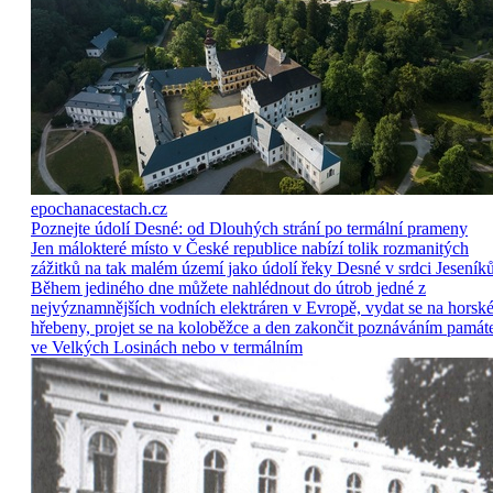
epochanacestach.cz
Poznejte údolí Desné: od Dlouhých strání po termální prameny
Jen málokteré místo v České republice nabízí tolik rozmanitých
zážitků na tak malém území jako údolí řeky Desné v srdci Jeseníků
Během jediného dne můžete nahlédnout do útrob jedné z
nejvýznamnějších vodních elektráren v Evropě, vydat se na horsk
hřebeny, projet se na koloběžce a den zakončit poznáváním památ
ve Velkých Losinách nebo v termálním