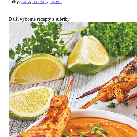
štítky
:
kuře
,
na ohni
,
pečení
Další výborné recepty z rubriky