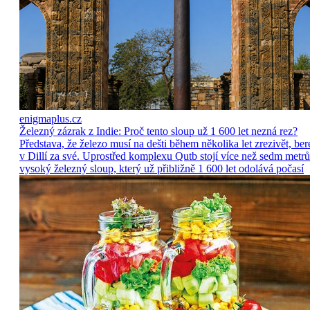
enigmaplus.cz
Železný zázrak z Indie: Proč tento sloup už 1 600 let nezná rez?
Představa, že železo musí na dešti během několika let zrezivět, ber
v Dillí za své. Uprostřed komplexu Qutb stojí více než sedm metrů
vysoký železný sloup, který už přibližně 1 600 let odolává počasí