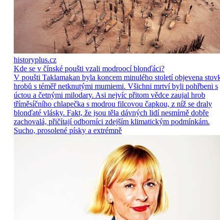
historyplus.cz
Kde se v čínské poušti vzali modroocí blonďáci?
V poušti Taklamakan byla koncem minulého století objevena stov
hrobů s téměř netknutými mumiemi. Všichni mrtví byli pohřbeni s
úctou a četnými milodary. Asi nejvíc přitom vědce zaujal hrob
tříměsíčního chlapečka s modrou filcovou čapkou, z níž se draly
blonďaté vlásky. Fakt, že jsou těla dávných lidí nesmírně dobře
zachovalá, přičítají odborníci zdejším klimatickým podmínkám.
Sucho, prosolené písky a extrémně