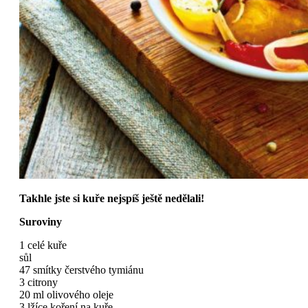
Takhle jste si kuře nejspíš ještě nedělali!
Suroviny
1 celé kuře
sůl
47 smítky čerstvého tymiánu
3 citrony
20 ml olivového oleje
3 lžíce koření na kuře