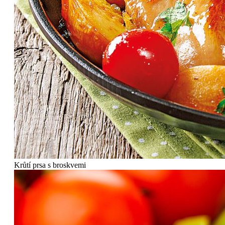
Krůtí prsa s broskvemi