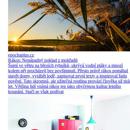
epochaplus.cz
Rákos: Nenápadný poklad z mokřadů
Šumí ve větru na březích rybníků, ukrývá vodní ptáky a mnozí
kolem něj procházejí bez povšimnutí. Přesto právě rákos pomáhal
stavět domy, vyrábět lodě, zapisovat první texty a inspiroval řadu
pověstí. Tato skromná, ale užitečná rostlina provází člověka už tisí
let. Většina lidí vnímá rákos jen jako obyčejnou kulisu letního
koupání. Stačí se však podívat