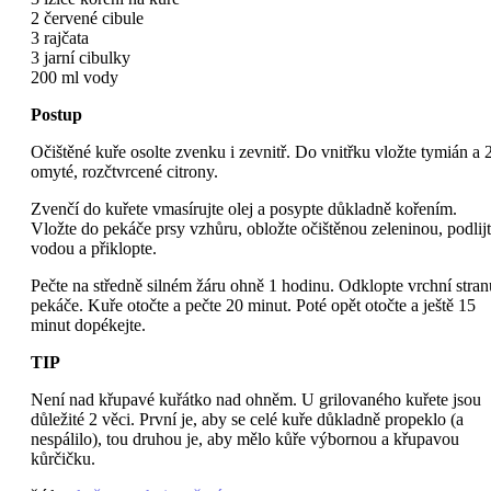
2 červené cibule
3 rajčata
3 jarní cibulky
200 ml vody
Postup
Očištěné kuře osolte zvenku i zevnitř. Do vnitřku vložte tymián a 
omyté, rozčtvrcené citrony.
Zvenčí do kuřete vmasírujte olej a posypte důkladně kořením.
Vložte do pekáče prsy vzhůru, obložte očištěnou zeleninou, podlij
vodou a přiklopte.
Pečte na středně silném žáru ohně 1 hodinu. Odklopte vrchní stran
pekáče. Kuře otočte a pečte 20 minut. Poté opět otočte a ještě 15
minut dopékejte.
TIP
Není nad křupavé kuřátko nad ohněm. U grilovaného kuřete jsou
důležité 2 věci. První je, aby se celé kuře důkladně propeklo (a
nespálilo), tou druhou je, aby mělo kůře výbornou a křupavou
kůrčičku.