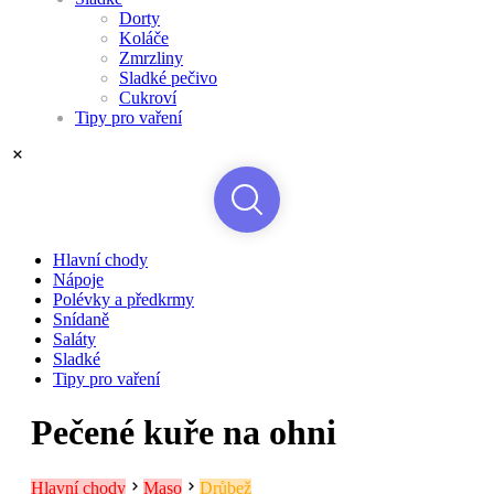
Dorty
Koláče
Zmrzliny
Sladké pečivo
Cukroví
Tipy pro vaření
Hlavní chody
Nápoje
Polévky a předkrmy
Snídaně
Saláty
Sladké
Tipy pro vaření
Pečené kuře na ohni
Hlavní chody
Maso
Drůbež