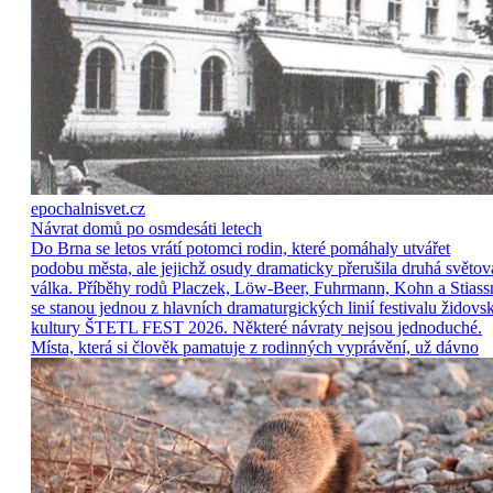
epochalnisvet.cz
Návrat domů po osmdesáti letech
Do Brna se letos vrátí potomci rodin, které pomáhaly utvářet
podobu města, ale jejichž osudy dramaticky přerušila druhá světov
válka. Příběhy rodů Placzek, Löw-Beer, Fuhrmann, Kohn a Stiass
se stanou jednou z hlavních dramaturgických linií festivalu židovs
kultury ŠTETL FEST 2026. Některé návraty nejsou jednoduché.
Místa, která si člověk pamatuje z rodinných vyprávění, už dávno