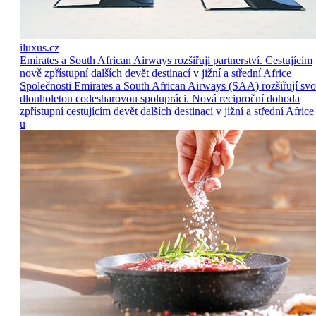
iluxus.cz
Emirates a South African Airways rozšiřují partnerství. Cestujícím
nově zpřístupní dalších devět destinací v jižní a střední Africe
Společnosti Emirates a South African Airways (SAA) rozšiřují sv
dlouholetou codesharovou spolupráci. Nová reciproční dohoda
zpřístupní cestujícím devět dalších destinací v jižní a střední Africe
u