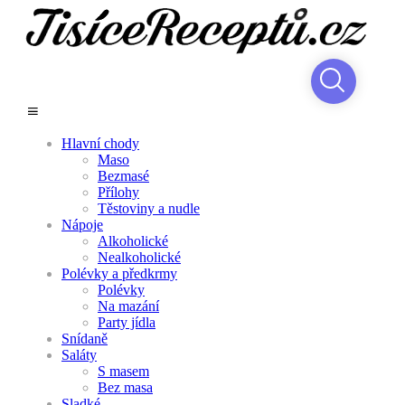
Hlavní chody
Maso
Bezmasé
Přílohy
Těstoviny a nudle
Nápoje
Alkoholické
Nealkoholické
Polévky a předkrmy
Polévky
Na mazání
Party jídla
Snídaně
Saláty
S masem
Bez masa
Sladké