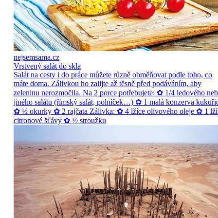
nejsemsama.cz
Vrstvený salát do skla
Salát na cesty i do práce můžete různě obměňovat podle toho, co
máte doma. Zálivkou ho zalijte až těsně před podáváním, aby
zeleninu nerozmočila. Na 2 porce potřebujete: ✿ 1/4 ledového ne
jiného salátu (římský salát, polníček…) ✿ 1 malá konzerva kukuři
✿ ½ okurky ✿ 2 rajčata Zálivka: ✿ 4 lžíce olivového oleje ✿ 1 lží
citronové šťávy ✿ ½ stroužku