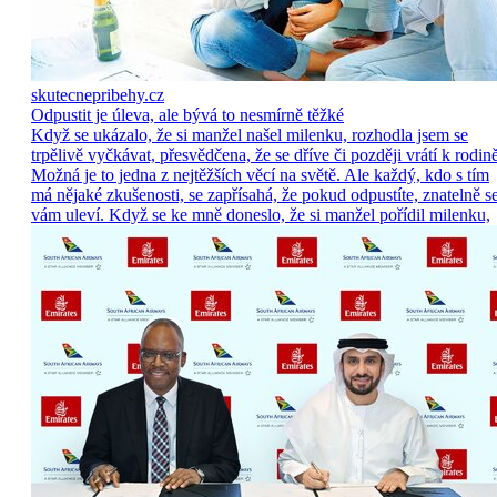
skutecnepribehy.cz
Odpustit je úleva, ale bývá to nesmírně těžké
Když se ukázalo, že si manžel našel milenku, rozhodla jsem se
trpělivě vyčkávat, přesvědčena, že se dříve či později vrátí k rodině
Možná je to jedna z nejtěžších věcí na světě. Ale každý, kdo s tím
má nějaké zkušenosti, se zapřísahá, že pokud odpustíte, znatelně s
vám uleví. Když se ke mně doneslo, že si manžel pořídil milenku,