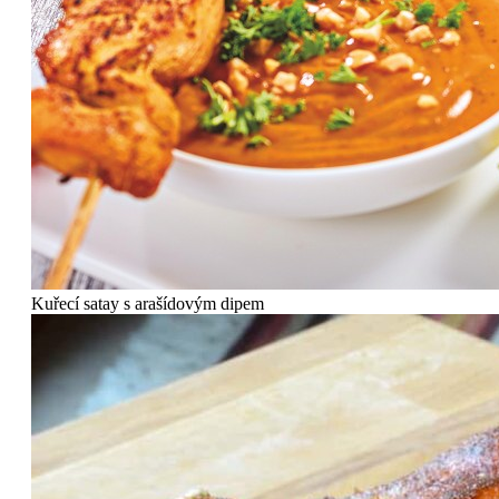
Kuřecí satay s arašídovým dipem