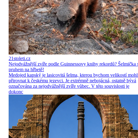
21stoleti.cz
Nejodvážnější zvíře podle Guinnessovy knihy rekordů? Šelmička 
pruhem na hřbetě!
Medojed kapský je lasicovitá šelma, kterou bychom velikostí mohl
přirovnat k českému jezevci. Je extrémně nebojácná, ostatně bývá
označována za nejodvážnější zvíře vůbec. V této souvislosti je
dokonc