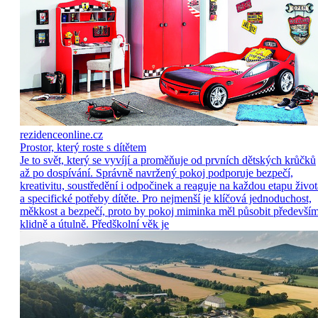
rezidenceonline.cz
Prostor, který roste s dítětem
Je to svět, který se vyvíjí a proměňuje od prvních dětských krůčků
až po dospívání. Správně navržený pokoj podporuje bezpečí,
kreativitu, soustředění i odpočinek a reaguje na každou etapu život
a specifické potřeby dítěte. Pro nejmenší je klíčová jednoduchost,
měkkost a bezpečí, proto by pokoj miminka měl působit předevší
klidně a útulně. Předškolní věk je