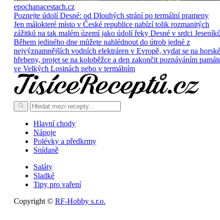
epochanacestach.cz
Poznejte údolí Desné: od Dlouhých strání po termální prameny
Jen málokteré místo v České republice nabízí tolik rozmanitých
zážitků na tak malém území jako údolí řeky Desné v srdci Jeseníků
Během jediného dne můžete nahlédnout do útrob jedné z
nejvýznamnějších vodních elektráren v Evropě, vydat se na horsk
hřebeny, projet se na koloběžce a den zakončit poznáváním památ
ve Velkých Losinách nebo v termálním
Hlavní chody
Nápoje
Polévky a předkrmy
Snídaně
Saláty
Sladké
Tipy pro vaření
Copyright ©
RF-Hobby s.r.o.