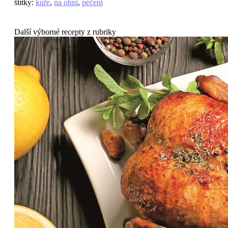
štítky
:
kuře
,
na ohni
,
pečení
Další výborné recepty z rubriky