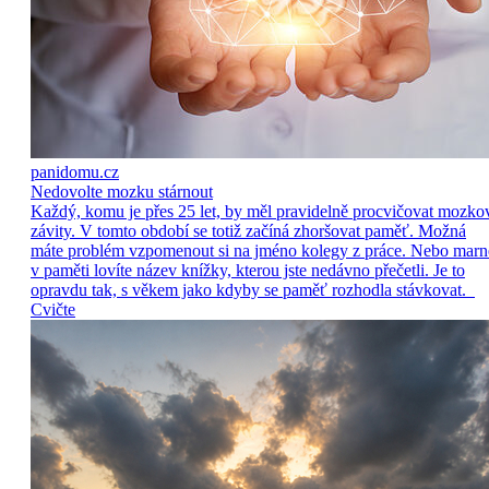
panidomu.cz
Nedovolte mozku stárnout
Každý, komu je přes 25 let, by měl pravidelně procvičovat mozko
závity. V tomto období se totiž začíná zhoršovat paměť. Možná
máte problém vzpomenout si na jméno kolegy z práce. Nebo marn
v paměti lovíte název knížky, kterou jste nedávno přečetli. Je to
opravdu tak, s věkem jako kdyby se paměť rozhodla stávkovat.
Cvičte