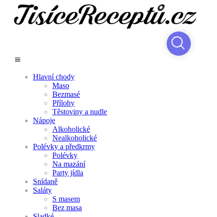
Hlavní chody
Maso
Bezmasé
Přílohy
Těstoviny a nudle
Nápoje
Alkoholické
Nealkoholické
Polévky a předkrmy
Polévky
Na mazání
Party jídla
Snídaně
Saláty
S masem
Bez masa
Sladké