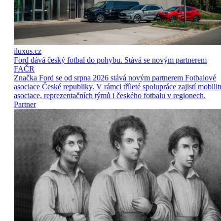
iluxus.cz
Ford dává český fotbal do pohybu. Stává se novým partnerem
FAČR
Značka Ford se od srpna 2026 stává novým partnerem Fotbalové
asociace České republiky. V rámci tříleté spolupráce zajistí mobilit
asociace, reprezentačních týmů i českého fotbalu v regionech.
Partner