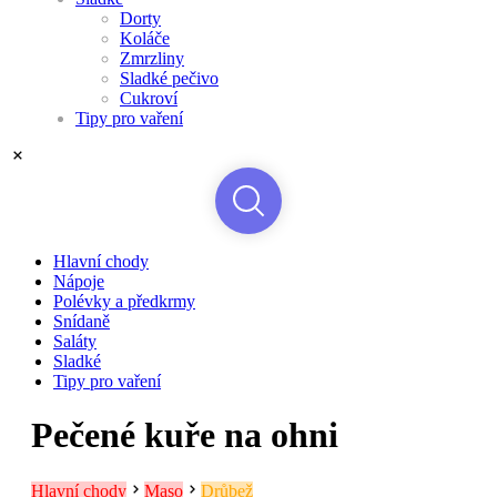
Dorty
Koláče
Zmrzliny
Sladké pečivo
Cukroví
Tipy pro vaření
Hlavní chody
Nápoje
Polévky a předkrmy
Snídaně
Saláty
Sladké
Tipy pro vaření
Pečené kuře na ohni
Hlavní chody
Maso
Drůbež