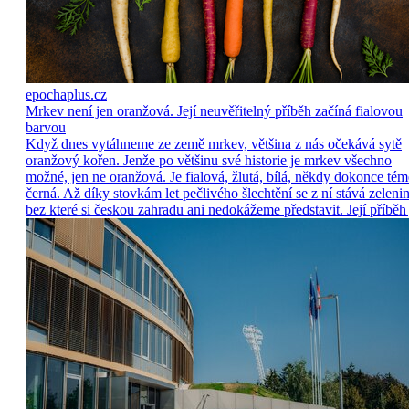
epochaplus.cz
Mrkev není jen oranžová. Její neuvěřitelný příběh začíná fialovou
barvou
Když dnes vytáhneme ze země mrkev, většina z nás očekává sytě
oranžový kořen. Jenže po většinu své historie je mrkev všechno
možné, jen ne oranžová. Je fialová, žlutá, bílá, někdy dokonce tém
černá. Až díky stovkám let pečlivého šlechtění se z ní stává zelenin
bez které si českou zahradu ani nedokážeme představit. Její příběh 