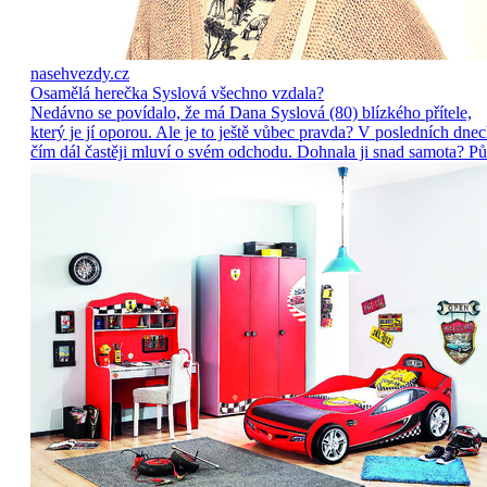
nasehvezdy.cz
Osamělá herečka Syslová všechno vzdala?
Nedávno se povídalo, že má Dana Syslová (80) blízkého přítele,
který je jí oporou. Ale je to ještě vůbec pravda? V posledních dne
čím dál častěji mluví o svém odchodu. Dohnala ji snad samota? Pů