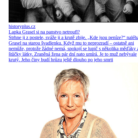
historyplus.cz
Lapka Grasel si na panstvo netroufl?
Strhne ji z postele, sváže ji a krutě zbije. „Kde jsou peníze?“ naléh
Grasel na starou švadlenku. Když mu to neprozradí – ostatně ani
nemůže, protože žádné nemá, spokojí se lupič s několika měďáky 
štůčky látky. Zraněná žena pár dní nato umírá. Je to muž nebývale
krutý. Jeho činy budí hrůzu ještě dlouho po jeho smrti