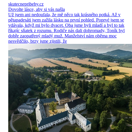
skutecnepribehy.cz
Dovolte lásce, aby si vás našla
Už jsem ani nedoufala, že mě něco tak krásného potká. Až v
pětapadesáti jsem zažila lásku na první pohled. Poprvé jsem se
vdávala, když mi bylo dvacet. Oba jsme byli mladí a byl to tak
říkajíc sňatek z rozumu. Rodiče nás dali dohromady, Toník byl
dobře zaopatřený mladý muž. Manželství nám oběma moc
nesvědčilo, brzy jsme zjistili, že