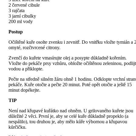
2 červené cibule
3 rajčata
3 jarní cibulky
200 ml vody
Postup
Očištěné kuře osolte zvenku i zevnitř. Do vnitřku vložte tymián a 
omyté, rozčtvrcené citrony.
Zvenčí do kuřete vmasírujte olej a posypte důkladně kořením.
Vložte do pekáče prsy vzhůru, obložte očištěnou zeleninou, podlij
vodou a přiklopte.
Pečte na středně silném žáru ohně 1 hodinu. Odklopte vrchní stran
pekáče. Kuře otočte a pečte 20 minut. Poté opět otočte a ještě 15
minut dopékejte.
TIP
Není nad křupavé kuřátko nad ohněm. U grilovaného kuřete jsou
důležité 2 věci. První je, aby se celé kuře důkladně propeklo (a
nespálilo), tou druhou je, aby mělo kůře výbornou a křupavou
kůrčičku.