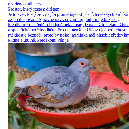
rezidenceonline.cz
Prostor, který roste s dítětem
Je to svět, který se vyvíjí a proměňuje od prvních dětských krůčků
až po dospívání. Správně navržený pokoj podporuje bezpečí,
kreativitu, soustředění i odpočinek a reaguje na každou etapu život
a specifické potřeby dítěte. Pro nejmenší je klíčová jednoduchost,
měkkost a bezpečí, proto by pokoj miminka měl působit předevší
klidně a útulně. Předškolní věk je