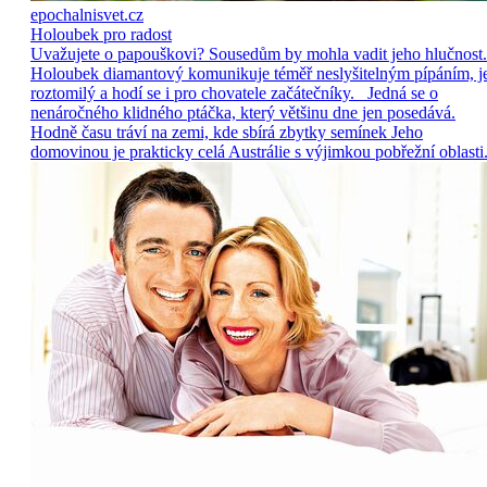
epochalnisvet.cz
Holoubek pro radost
Uvažujete o papouškovi? Sousedům by mohla vadit jeho hlučnost.
Holoubek diamantový komunikuje téměř neslyšitelným pípáním, j
roztomilý a hodí se i pro chovatele začátečníky. Jedná se o
nenáročného klidného ptáčka, který většinu dne jen posedává.
Hodně času tráví na zemi, kde sbírá zbytky semínek Jeho
domovinou je prakticky celá Austrálie s výjimkou pobřežní oblasti