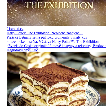
21stoleti.cz
Harry Potter: The Exhibition. Neplecha zahájena…
Pražské Letňany se na půl roku proměnily v malý kus
kouzelnického světa. Výstava Harry Potter™: The Exhibition
přivezla do Česka originální filmové kostýmy a rekvizity, Bradavic
Hagridovu chýši i uč