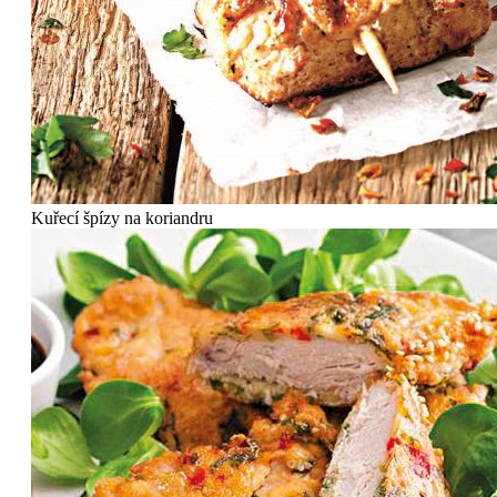
Kuřecí špízy na koriandru