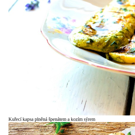
Kuřecí kapsa plněná špenátem a kozím sýrem