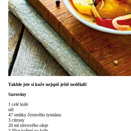
Takhle jste si kuře nejspíš ještě nedělali!
Suroviny
1 celé kuře
sůl
47 smítky čerstvého tymiánu
3 citrony
20 ml olivového oleje
3 lžíce koření na kuře