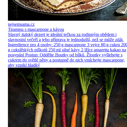
nejsemsama.cz
Tiramisu s mascarpone a kávou
Slavný italský dezert je ideální tečkou za rodinným obědem i
slavnostní večeří a jeho příprava je jednodušší, než se může zdát.
Ingredience pro 4 osoby: 250 g mascarpone 3 vejce 80 g cukru 20
g cukrářských piškotů 250 ml silné kávy 2 lžíce amaretta kakao na
posypání Postup: Oddělte žloutky od bílků. Žloutky vyšlehejte s
cukrem do světlé pěny a postupně do nich vmíchejte mascarpone,
aby vznikl hladký