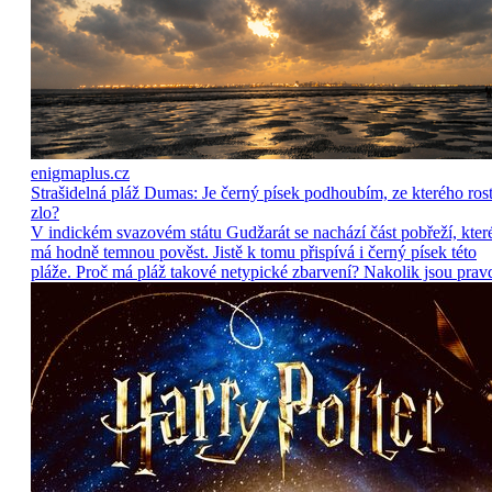
enigmaplus.cz
Strašidelná pláž Dumas: Je černý písek podhoubím, ze kterého ros
zlo?
V indickém svazovém státu Gudžarát se nachází část pobřeží, kter
má hodně temnou pověst. Jistě k tomu přispívá i černý písek této
pláže. Proč má pláž takové netypické zbarvení? Nakolik jsou prav