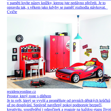
v paměti lovíte název knížky, kterou jste nedávno přečetli. Je to
opravdu tak, s věkem jako kdyby se paměť rozhodla stávkovat.
Cvičte
rezidenceonline.cz
Prostor, který roste s dítětem
Je to svět, který se vyvíjí a proměňuje od prvních dětských krůčků
až po dospívání. Správně navržený pokoj podporuje bezpečí,
kreativitu, soustředění i odpočinek a reaguje na každou etapu život