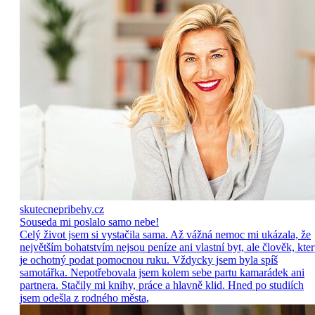
skutecnepribehy.cz
Souseda mi poslalo samo nebe!
Celý život jsem si vystačila sama. Až vážná nemoc mi ukázala, že
největším bohatstvím nejsou peníze ani vlastní byt, ale člověk, kte
je ochotný podat pomocnou ruku. Vždycky jsem byla spíš
samotářka. Nepotřebovala jsem kolem sebe partu kamarádek ani
partnera. Stačily mi knihy, práce a hlavně klid. Hned po studiích
jsem odešla z rodného města,