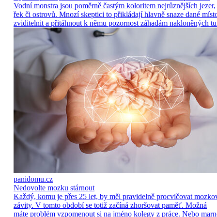
Vodní monstra jsou poměrně častým koloritem nejrůznějších jezer,
řek či ostrovů. Mnozí skeptici to přikládají hlavně snaze dané míst
zviditelnit a přitáhnout k němu pozornost záhadám nakloněných tu
panidomu.cz
Nedovolte mozku stárnout
Každý, komu je přes 25 let, by měl pravidelně procvičovat mozko
závity. V tomto období se totiž začíná zhoršovat paměť. Možná
máte problém vzpomenout si na jméno kolegy z práce. Nebo marn