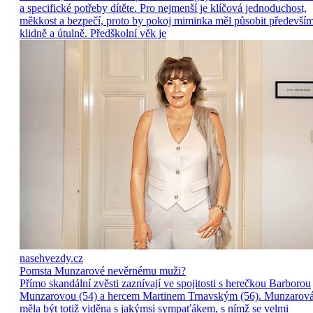
a specifické potřeby dítěte. Pro nejmenší je klíčová jednoduchost,
měkkost a bezpečí, proto by pokoj miminka měl působit předevší
klidně a útulně. Předškolní věk je
nasehvezdy.cz
Pomsta Munzarové nevěrnému muži?
Přímo skandální zvěsti zaznívají ve spojitosti s herečkou Barborou
Munzarovou (54) a hercem Martinem Trnavským (56). Munzarov
měla být totiž viděna s jakýmsi sympaťákem, s nímž se velmi