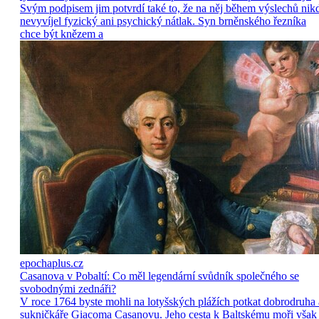
Svým podpisem jim potvrdí také to, že na něj během výslechů nik
nevyvíjel fyzický ani psychický nátlak. Syn brněnského řezníka
chce být knězem a
epochaplus.cz
Casanova v Pobaltí: Co měl legendární svůdník společného se
svobodnými zednáři?
V roce 1764 byste mohli na lotyšských plážích potkat dobrodruha 
sukničkáře Giacoma Casanovu. Jeho cesta k Baltskému moři však