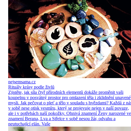
nejsemsama.cz
Rituály krásy podle živlů
Zjistěte, jak síla čtyř přírodních elementů dokáže proměnit vaši
koupelnu v posvátný prostor pro omlazení těla i zklidnění unavené
mysli. Jak pečovat o pleť a tělo v souladu s hvězdami? Každá z ná
v sobě nese otisk vesmíru, který se projevuje nejen v naší povaze,
ale i v potřebách naší pokožky. Ohnivá znamení Ženy narozené ve
znamení Berana, Lva a Střelce v sobě nesou žár, odvahu a
neutuchající elán. Vaše