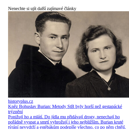
Nenechte si ujít další zajímavé články
historyplus.cz
Kněz Bohuslav Burian: Metody StB byly horší než gestapácké
trýznění
Ponižují ho a mlátí. Do jídla mu přidávají drogy, nenechají ho
pořádně vyspat a smrtí vyhrožují i jeho nejbližším. Burian kruté
týrání nevydrží a estébákům podepíše všechno, co po něm chtějí.