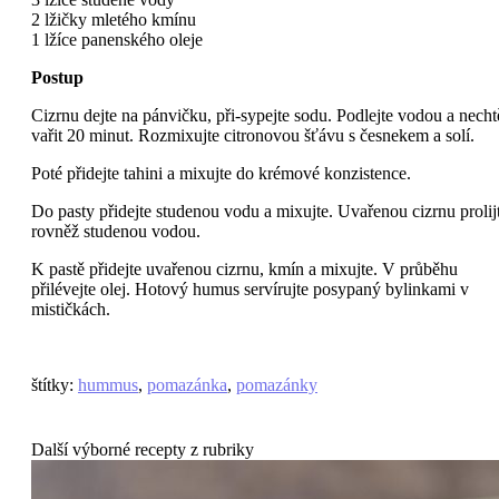
2 lžičky mletého kmínu
1 lžíce panenského oleje
Postup
Cizrnu dejte na pánvičku, při-sypejte sodu. Podlejte vodou a necht
vařit 20 minut. Rozmixujte citronovou šťávu s česnekem a solí.
Poté přidejte tahini a mixujte do krémové konzistence.
Do pasty přidejte studenou vodu a mixujte. Uvařenou cizrnu prolij
rovněž studenou vodou.
K pastě přidejte uvařenou cizrnu, kmín a mixujte. V průběhu
přilévejte olej. Hotový humus servírujte posypaný bylinkami v
mističkách.
štítky
:
hummus
,
pomazánka
,
pomazánky
Další výborné recepty z rubriky