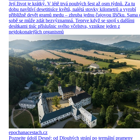
Její život je krátký. V létě trvá pouhých šest až osm týdnů. Za tu
dobu navštíví desetitisíce květů, nalétá stovky kilometrů a vyrobí
přibližně devět gramů medu – zhruba jednu čajovou lžičku. Sama 
sobě se může zdát bezvýznamná. Teprve když se spojí s dalšími
desítkami tisíc příslušnic svého včelstva, vznikne jeden z
nejdokonalejších organismů
epochanacestach.cz
Poznejte údolí Desné: od Dlouhých strání po termální prameny