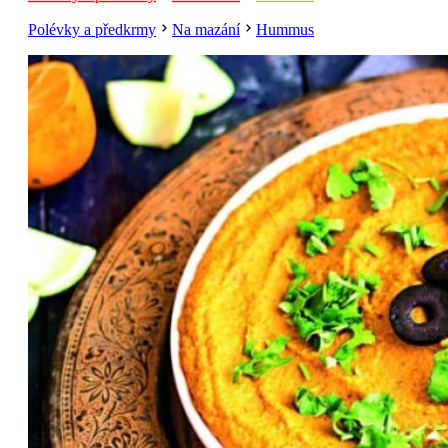
Polévky a předkrmy
Na mazání
Hummus