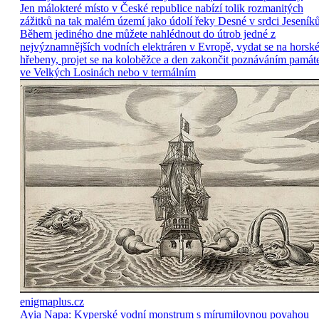
Jen málokteré místo v České republice nabízí tolik rozmanitých
zážitků na tak malém území jako údolí řeky Desné v srdci Jeseníků
Během jediného dne můžete nahlédnout do útrob jedné z
nejvýznamnějších vodních elektráren v Evropě, vydat se na horsk
hřebeny, projet se na koloběžce a den zakončit poznáváním památ
ve Velkých Losinách nebo v termálním
enigmaplus.cz
Ayia Napa: Kyperské vodní monstrum s mírumilovnou povahou