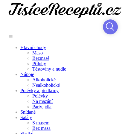
Hlavní chody
Maso
Bezmasé
Přílohy
Těstoviny a nudle
Nápoje
Alkoholické
Nealkoholické
Polévky a předkrmy
Polévky
Na mazání
Party jídla
Snídaně
Saláty
S masem
Bez masa
Sladké