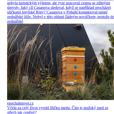
nebyla turistickým výletem, ale ryze pracovní cestou se zištnými
úmysly. Jaký cíl Casanova sledoval, když se například procházel
uličkami lotyšské Rigy? Casanova v Pobaltí kontaktoval tamní
zednářské lóže. Nebyl v této oblasti žádným nováčkem, protože d
zednářské
epochalnisvet.cz
Včela za celý život vyrobí lžičku medu. Čím je pražský med ze
střech tak ceněný?