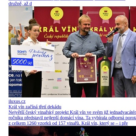
družně, až d
iluxus.cz
Král vín začíná třetí dekádu
Největší český vinařský projekt Král vín ve svém již jednadvacát
ročníku představil nejlepší domácí vína. Ta vybírala odborná porot
z celkem 1260 vzorků od 157 vinařů. Král vín, který se – i pře