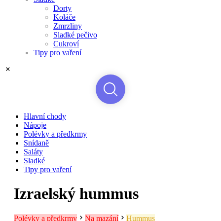
Dorty
Koláče
Zmrzliny
Sladké pečivo
Cukroví
Tipy pro vaření
Hlavní chody
Nápoje
Polévky a předkrmy
Snídaně
Saláty
Sladké
Tipy pro vaření
Izraelský hummus
Polévky a předkrmy
Na mazání
Hummus