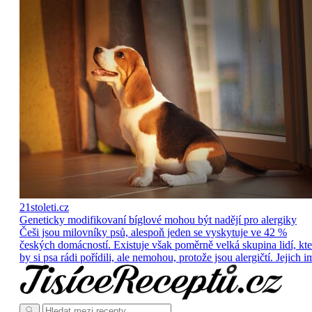
21stoleti.cz
Geneticky modifikovaní bíglové mohou být nadějí pro alergiky
Češi jsou milovníky psů, alespoň jeden se vyskytuje ve 42 %
českých domácností. Existuje však poměrně velká skupina lidí, kte
by si psa rádi pořídili, ale nemohou, protože jsou alergičtí. Jejich i