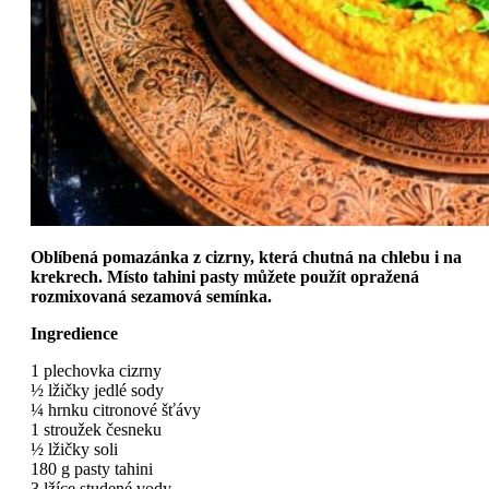
Oblíbená pomazánka z cizrny, která chutná na chlebu i na
krekrech. Místo tahini pasty můžete použít opražená
rozmixovaná sezamová semínka.
Ingredience
1 plechovka cizrny
½ lžičky jedlé sody
¼ hrnku citronové šťávy
1 stroužek česneku
½ lžičky soli
180 g pasty tahini
3 lžíce studené vody