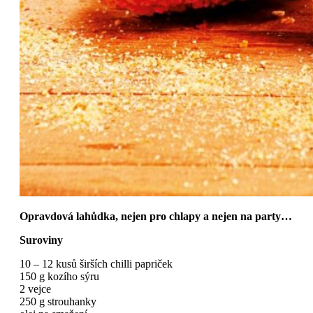
Opravdová lahůdka, nejen pro chlapy a nejen na party…
Suroviny
10 – 12 kusů širších chilli papriček
150 g kozího sýru
2 vejce
250 g strouhanky