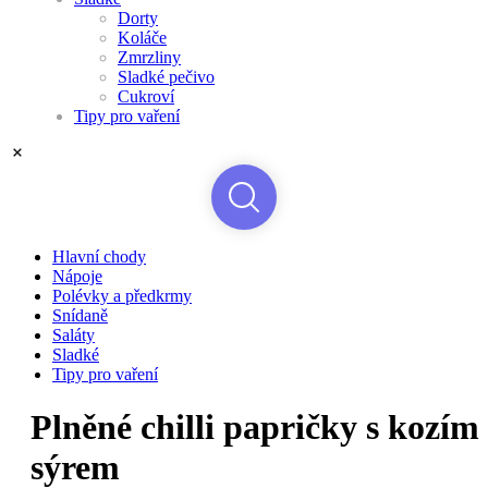
Dorty
Koláče
Zmrzliny
Sladké pečivo
Cukroví
Tipy pro vaření
Hlavní chody
Nápoje
Polévky a předkrmy
Snídaně
Saláty
Sladké
Tipy pro vaření
Plněné chilli papričky s kozím
sýrem