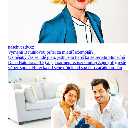
nasehvezdy.cz
Vyměnil Batulkovou přítel za mladší exemplář?
Už nějaký čas se lidé ptali, jestli jsou herečka ze seriálu Slunečná
Dana Batulková (68) a její partner, režisér Ondřej Zajíc (56), ještě
vůbec spolu. Herečka od sebe přítele od samého začátku odhán