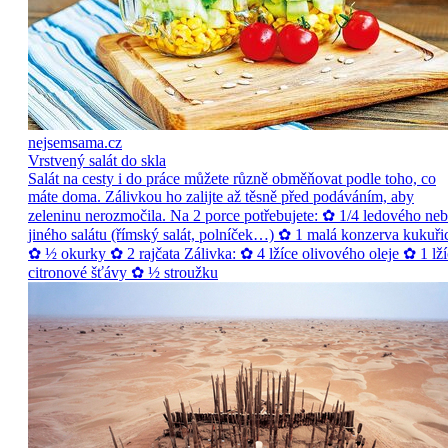
nejsemsama.cz
Vrstvený salát do skla
Salát na cesty i do práce můžete různě obměňovat podle toho, co
máte doma. Zálivkou ho zalijte až těsně před podáváním, aby
zeleninu nerozmočila. Na 2 porce potřebujete: ✿ 1/4 ledového ne
jiného salátu (římský salát, polníček…) ✿ 1 malá konzerva kukuři
✿ ½ okurky ✿ 2 rajčata Zálivka: ✿ 4 lžíce olivového oleje ✿ 1 lží
citronové šťávy ✿ ½ stroužku