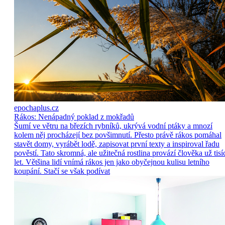
epochaplus.cz
Rákos: Nenápadný poklad z mokřadů
Šumí ve větru na březích rybníků, ukrývá vodní ptáky a mnozí
kolem něj procházejí bez povšimnutí. Přesto právě rákos pomáhal
stavět domy, vyrábět lodě, zapisovat první texty a inspiroval řadu
pověstí. Tato skromná, ale užitečná rostlina provází člověka už tisí
let. Většina lidí vnímá rákos jen jako obyčejnou kulisu letního
koupání. Stačí se však podívat