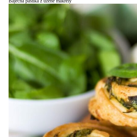
Báječná paštika z uzené makrely