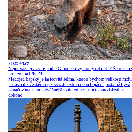
21stoleti.cz
Nejodvážnější zvíře podle Guinnessovy knihy rekordů? Šelmička 
pruhem na hřbetě!
Medojed kapský je lasicovitá šelma, kterou bychom velikostí mohl
přirovnat k českému jezevci. Je extrémně nebojácná, ostatně bývá
označována za nejodvážnější zvíře vůbec. V této souvislosti je
dokonc