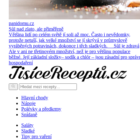
panidomu.cz
Sůl nad zlato, ale přiměřeně
Většina lidí po celém světě jí soli až moc. Často i nevědomky,
protože netuší, jak velké množství se jí skrývá v průmyslově
vyráběných potravinách, dokonce i těch sladkých. Sůl je zdravá
Ale v ani ne třetinovém množství, než je pro většinu populace
běžné. Její základní složky– sodík a chlór – jsou zásadní pro správ
hospodaření
Hlavní chody
Nápoje
Polévky a předkrmy
Snídaně
Saláty
Sladké
Tipy pro vaření