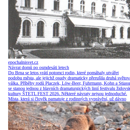
epochalnisvet.cz
Návrat domů po osmdesáti letech
Do Brna se letos vrátí potomci rodin, které pomáhaly utvářet
podobu města, ale jejichž osudy dramaticky přerušila druhá světov
válka. Příběhy rodů Placzek, Löw-Beer, Fuhrmann, Kohn a Stiass
se stanou jednou z hlavních dramaturgických linií festivalu židovs
kultury ŠTETL FEST 2026. Některé návraty nejsou jednoduché.
Místa, která si člověk pamatuje z rodinných vyprávění, už dávno