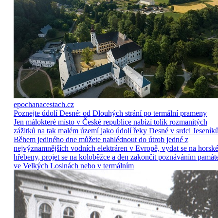
epochanacestach.cz
Poznejte údolí Desné: od Dlouhých strání po termální prameny
Jen málokteré místo v České republice nabízí tolik rozmanitých
zážitků na tak malém území jako údolí řeky Desné v srdci Jeseníků
Během jediného dne můžete nahlédnout do útrob jedné z
nejvýznamnějších vodních elektráren v Evropě, vydat se na horsk
hřebeny, projet se na koloběžce a den zakončit poznáváním památ
ve Velkých Losinách nebo v termálním