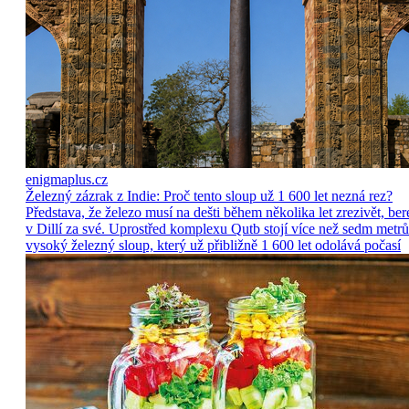
enigmaplus.cz
Železný zázrak z Indie: Proč tento sloup už 1 600 let nezná rez?
Představa, že železo musí na dešti během několika let zrezivět, ber
v Dillí za své. Uprostřed komplexu Qutb stojí více než sedm metrů
vysoký železný sloup, který už přibližně 1 600 let odolává počasí