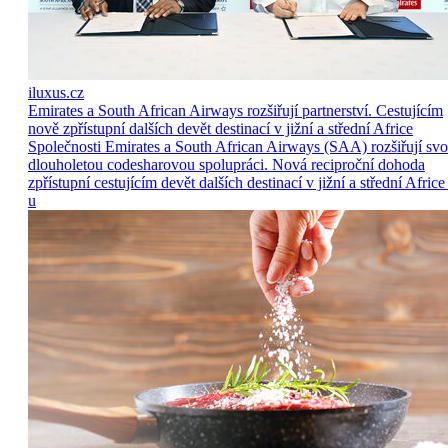
iluxus.cz
Emirates a South African Airways rozšiřují partnerství. Cestujícím
nově zpřístupní dalších devět destinací v jižní a střední Africe
Společnosti Emirates a South African Airways (SAA) rozšiřují sv
dlouholetou codesharovou spolupráci. Nová reciproční dohoda
zpřístupní cestujícím devět dalších destinací v jižní a střední Africe
u