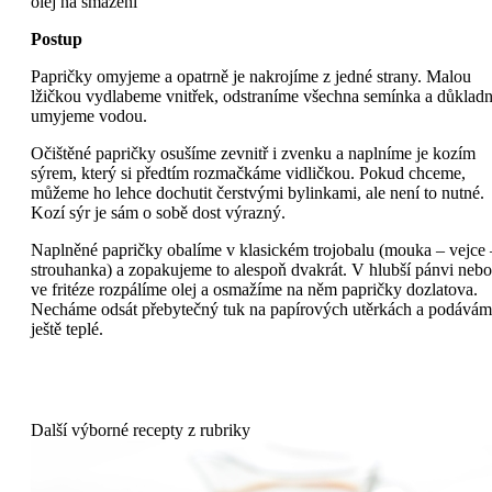
olej na smažení
Postup
Papričky omyjeme a opatrně je nakrojíme z jedné strany. Malou
lžičkou vydlabeme vnitřek, odstraníme všechna semínka a důklad
umyjeme vodou.
Očištěné papričky osušíme zevnitř i zvenku a naplníme je kozím
sýrem, který si předtím rozmačkáme vidličkou. Pokud chceme,
můžeme ho lehce dochutit čerstvými bylinkami, ale není to nutné.
Kozí sýr je sám o sobě dost výrazný.
Naplněné papričky obalíme v klasickém trojobalu (mouka – vejce 
strouhanka) a zopakujeme to alespoň dvakrát. V hlubší pánvi nebo
ve fritéze rozpálíme olej a osmažíme na něm papričky dozlatova.
Necháme odsát přebytečný tuk na papírových utěrkách a podává
ještě teplé.
Další výborné recepty z rubriky