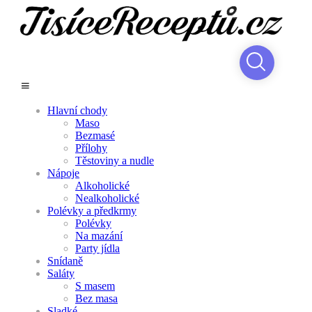
Hlavní chody
Maso
Bezmasé
Přílohy
Těstoviny a nudle
Nápoje
Alkoholické
Nealkoholické
Polévky a předkrmy
Polévky
Na mazání
Party jídla
Snídaně
Saláty
S masem
Bez masa
Sladké