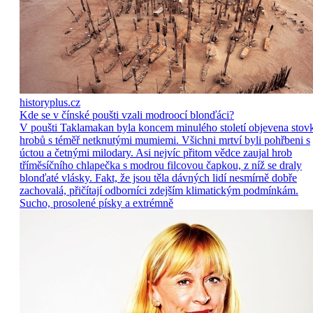
historyplus.cz
Kde se v čínské poušti vzali modroocí blonďáci?
V poušti Taklamakan byla koncem minulého století objevena stov
hrobů s téměř netknutými mumiemi. Všichni mrtví byli pohřbeni s
úctou a četnými milodary. Asi nejvíc přitom vědce zaujal hrob
tříměsíčního chlapečka s modrou filcovou čapkou, z níž se draly
blonďaté vlásky. Fakt, že jsou těla dávných lidí nesmírně dobře
zachovalá, přičítají odborníci zdejším klimatickým podmínkám.
Sucho, prosolené písky a extrémně