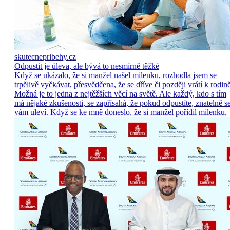
skutecnepribehy.cz
Odpustit je úleva, ale bývá to nesmírně těžké
Když se ukázalo, že si manžel našel milenku, rozhodla jsem se
trpělivě vyčkávat, přesvědčena, že se dříve či později vrátí k rodině
Možná je to jedna z nejtěžších věcí na světě. Ale každý, kdo s tím
má nějaké zkušenosti, se zapřísahá, že pokud odpustíte, znatelně s
vám uleví. Když se ke mně doneslo, že si manžel pořídil milenku,