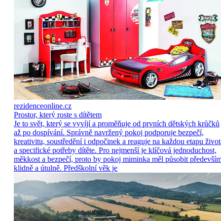
rezidenceonline.cz
Prostor, který roste s dítětem
Je to svět, který se vyvíjí a proměňuje od prvních dětských krůčků
až po dospívání. Správně navržený pokoj podporuje bezpečí,
kreativitu, soustředění i odpočinek a reaguje na každou etapu život
a specifické potřeby dítěte. Pro nejmenší je klíčová jednoduchost,
měkkost a bezpečí, proto by pokoj miminka měl působit předevší
klidně a útulně. Předškolní věk je