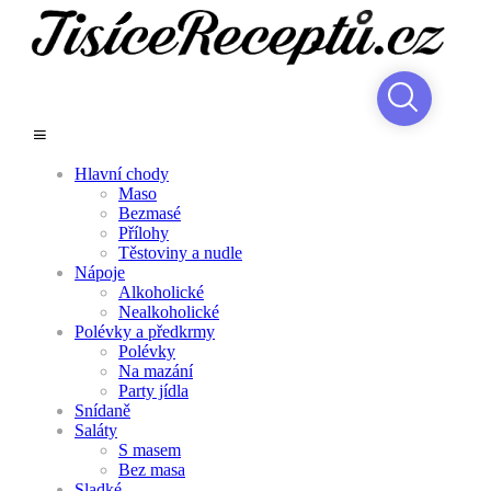
Hlavní chody
Maso
Bezmasé
Přílohy
Těstoviny a nudle
Nápoje
Alkoholické
Nealkoholické
Polévky a předkrmy
Polévky
Na mazání
Party jídla
Snídaně
Saláty
S masem
Bez masa
Sladké