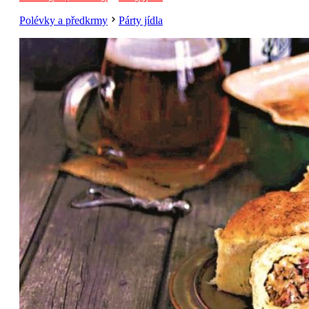
Polévky a předkrmy
Párty jídla