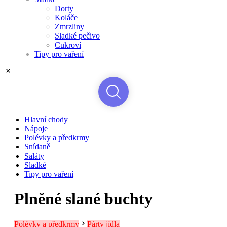
Dorty
Koláče
Zmrzliny
Sladké pečivo
Cukroví
Tipy pro vaření
Hlavní chody
Nápoje
Polévky a předkrmy
Snídaně
Saláty
Sladké
Tipy pro vaření
Plněné slané buchty
Polévky a předkrmy
Párty jídla