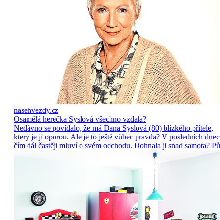
nasehvezdy.cz
Osamělá herečka Syslová všechno vzdala?
Nedávno se povídalo, že má Dana Syslová (80) blízkého přítele,
který je jí oporou. Ale je to ještě vůbec pravda? V posledních dne
čím dál častěji mluví o svém odchodu. Dohnala ji snad samota? Pů