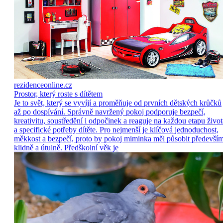
rezidenceonline.cz
Prostor, který roste s dítětem
Je to svět, který se vyvíjí a proměňuje od prvních dětských krůčků
až po dospívání. Správně navržený pokoj podporuje bezpečí,
kreativitu, soustředění i odpočinek a reaguje na každou etapu život
a specifické potřeby dítěte. Pro nejmenší je klíčová jednoduchost,
měkkost a bezpečí, proto by pokoj miminka měl působit předevší
klidně a útulně. Předškolní věk je