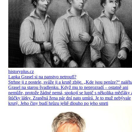
historyplus.cz
Lapka Grasel si na panstvo netroufl?
Strhne ji z postele, sváže ji a krutě zbije. „Kde jsou peníze?“ naléh
Grasel na starou švadlenku. Když mu to neprozradí – ostatně ani
nemůže, protože žádné nemá, spokojí se lupič s několika měďáky 
štůčky látky. Zraněná žena pár dní nato umírá. Je to muž nebývale
krutý. Jeho činy budí hrůzu ještě dlouho po jeho smrti