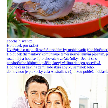
epochalnisvet.cz
Holoubek pro radost
Uvažujete o papouškovi? Sousedům by mohla vadit jeho hlučnost.
Holoubek diamantový komunikuje téměř neslyšitelným pípáním, j
roztomilý a hodí se i pro chovatele začátečníky. Jedná se o
nenáročného klidného ptáčka, který většinu dne jen posedává.
Hodně času tráví na zemi, kde sbírá zbytky semínek Jeho
domovinou je prakticky celá Austrálie s výjimkou pobřežní oblasti