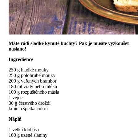
Máte rádi sladké kynuté buchty? Pak je musíte vyzkoušet
naslano!
Ingredience
250 g hladké mouky
250 g polohrubé mouky
200 g vařených brambor
180 ml vody nebo mléka
100 g rozpuštěného másla
1 vejce
30 g čerstvého droždí
kmín a špetka cukru
Náplň
1 velká klobása
100 g uzené slaniny