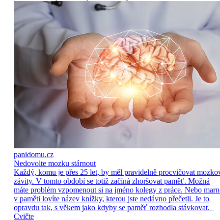
panidomu.cz
Nedovolte mozku stárnout
Každý, komu je přes 25 let, by měl pravidelně procvičovat mozko
závity. V tomto období se totiž začíná zhoršovat paměť. Možná
máte problém vzpomenout si na jméno kolegy z práce. Nebo marn
v paměti lovíte název knížky, kterou jste nedávno přečetli. Je to
opravdu tak, s věkem jako kdyby se paměť rozhodla stávkovat.
Cvičte