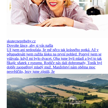
skutecnepribehy.cz
Dovolte lásce, aby si vás našla
Už jsem ani nedoufala, že mě něco tak krásného potká. Až v
pětapadesáti jsem zažila lásku na první pohled. Poprvé jsem se
vdávala, když mi bylo dvacet. Oba jsme byli mladí a byl to tak
říkajíc sňatek z rozumu. Rodiče nás dali dohromady, Toník byl
dobře zaopatřený mladý muž. Manželství nám oběma moc
nesvědčilo, brzy jsme zjistili, že