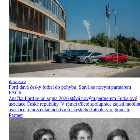
iluxus.cz
Ford dává český fotbal do pohybu. Stává se novým partnerem
FAČR
Značka Ford se od srpna 2026 stává novým partnerem Fotbalové
asociace České republiky. V rámci tříleté spolupráce zajistí mobilit
asociace, reprezentačních týmů i českého fotbalu v regionech.
Partner