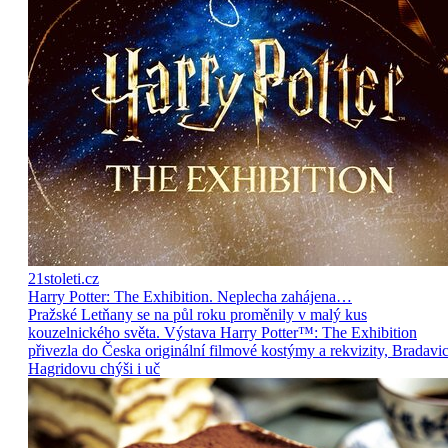
21stoleti.cz
Harry Potter: The Exhibition. Neplecha zahájena…
Pražské Letňany se na půl roku proměnily v malý kus
kouzelnického světa. Výstava Harry Potter™: The Exhibition
přivezla do Česka originální filmové kostýmy a rekvizity, Bradavic
Hagridovu chýši i uč