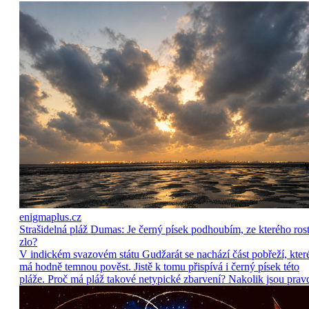
enigmaplus.cz
Strašidelná pláž Dumas: Je černý písek podhoubím, ze kterého ros
zlo?
V indickém svazovém státu Gudžarát se nachází část pobřeží, kter
má hodně temnou pověst. Jistě k tomu přispívá i černý písek této
pláže. Proč má pláž takové netypické zbarvení? Nakolik jsou prav