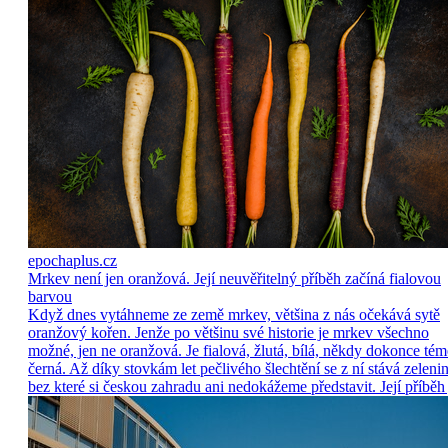
epochaplus.cz
Mrkev není jen oranžová. Její neuvěřitelný příběh začíná fialovou
barvou
Když dnes vytáhneme ze země mrkev, většina z nás očekává sytě
oranžový kořen. Jenže po většinu své historie je mrkev všechno
možné, jen ne oranžová. Je fialová, žlutá, bílá, někdy dokonce tém
černá. Až díky stovkám let pečlivého šlechtění se z ní stává zelenin
bez které si českou zahradu ani nedokážeme představit. Její příběh 