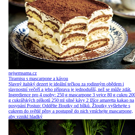
nejsemsama.cz
Tiramisu s mascarpone a kávou
Slavný italský dezert je ideální tečkou za rodinným obědem i
slavnostní večeří a jeho příprava je jednodušší, než se může zdát.
Ingredience pro 4 osoby: 250 g mascarpone 3 vejce 80 g cukru 20
g cukrářských piškotů 250 ml silné kávy 2 lžíce amaretta kakao na
posypání Postup: Oddělte žloutky od bílků. Žloutky vyšlehejte s
cukrem do světlé pěny a postupně do nich vmíchejte mascarpone,
aby vznikl hladký