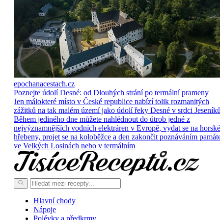
epochanacestach.cz
Poznejte údolí Desné: od Dlouhých strání po termální prameny
Jen málokteré místo v České republice nabízí tolik rozmanitých
zážitků na tak malém území jako údolí řeky Desné v srdci Jeseníků
Během jediného dne můžete nahlédnout do útrob jedné z
nejvýznamnějších vodních elektráren v Evropě, vydat se na horsk
hřebeny, projet se na koloběžce a den zakončit poznáváním památ
ve Velkých Losinách nebo v termálním
Hlavní chody
Nápoje
Polévky a předkrmy