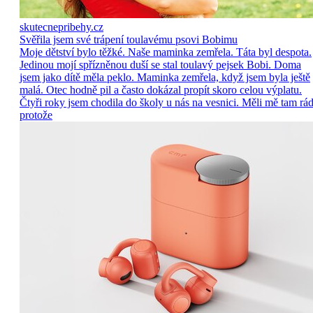
skutecnepribehy.cz
Svěřila jsem své trápení toulavému psovi Bobimu
Moje dětství bylo těžké. Naše maminka zemřela. Táta byl despota.
Jedinou mojí spřízněnou duší se stal toulavý pejsek Bobi. Doma
jsem jako dítě měla peklo. Maminka zemřela, když jsem byla ještě
malá. Otec hodně pil a často dokázal propít skoro celou výplatu.
Čtyři roky jsem chodila do školy u nás na vesnici. Měli mě tam rád
protože