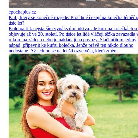
epochaplus.cz
Kufr, který se konečně rozjede. Proč lidé čekají na kolečka téměř p
tisíc let?
Kolo patří k nejstarším vynálezům lidstva, ale kufr na kolečkách s
objevuje až ve 20. století. Po tisíce let lidé vláčejí těžká zavazadla 
rukou, na zádech nebo je nakládají na povozy. Stačí přitom jediný
nápad, připevnit ke kufru kolečka. Jenže právě ten nikdo dlouho
nedostane. Až jednou se na letišti ozve věta, která změní