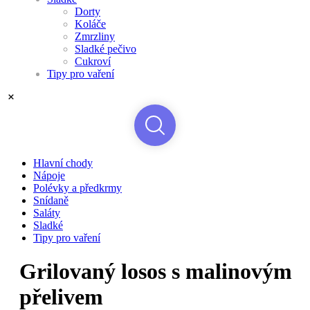
Dorty
Koláče
Zmrzliny
Sladké pečivo
Cukroví
Tipy pro vaření
Hlavní chody
Nápoje
Polévky a předkrmy
Snídaně
Saláty
Sladké
Tipy pro vaření
Grilovaný losos s malinovým
přelivem