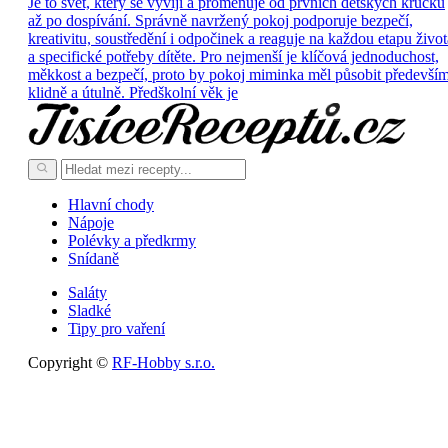
Je to svět, který se vyvíjí a proměňuje od prvních dětských krůčků
až po dospívání. Správně navržený pokoj podporuje bezpečí,
kreativitu, soustředění i odpočinek a reaguje na každou etapu život
a specifické potřeby dítěte. Pro nejmenší je klíčová jednoduchost,
měkkost a bezpečí, proto by pokoj miminka měl působit předevší
klidně a útulně. Předškolní věk je
Hlavní chody
Nápoje
Polévky a předkrmy
Snídaně
Saláty
Sladké
Tipy pro vaření
Copyright ©
RF-Hobby s.r.o.