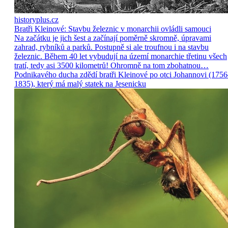
historyplus.cz
Bratři Kleinové: Stavbu železnic v monarchii ovládli samouci
Na začátku je jich šest a začínají poměrně skromně, úpravami
zahrad, rybníků a parků. Postupně si ale troufnou i na stavbu
železnic. Během 40 let vybudují na území monarchie třetinu všech
tratí, tedy asi 3500 kilometrů! Ohromně na tom zbohatnou…
Podnikavého ducha zdědí bratři Kleinové po otci Johannovi (175
1835), který má malý statek na Jesenicku