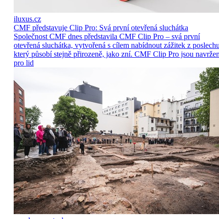
iluxus.cz
CMF představuje Clip Pro: Svá první otevřená sluchátka
Společnost CMF dnes představila CMF Clip Pro – svá první
otevřená sluchátka, vytvořená s cílem nabídnout zážitek z poslechu
který působí stejně přirozeně, jako zní. CMF Clip Pro jsou navrže
pro lid