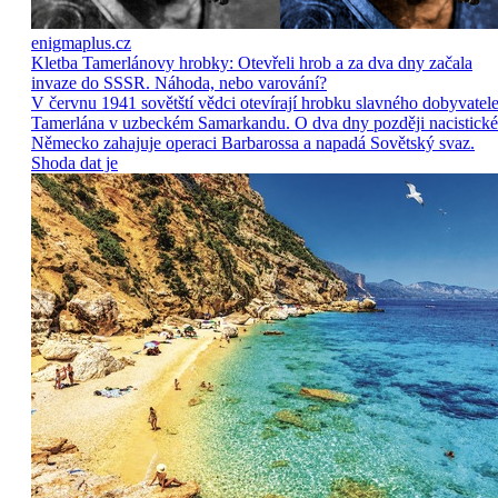
enigmaplus.cz
Kletba Tamerlánovy hrobky: Otevřeli hrob a za dva dny začala
invaze do SSSR. Náhoda, nebo varování?
V červnu 1941 sovětští vědci otevírají hrobku slavného dobyvatel
Tamerlána v uzbeckém Samarkandu. O dva dny později nacistické
Německo zahajuje operaci Barbarossa a napadá Sovětský svaz.
Shoda dat je