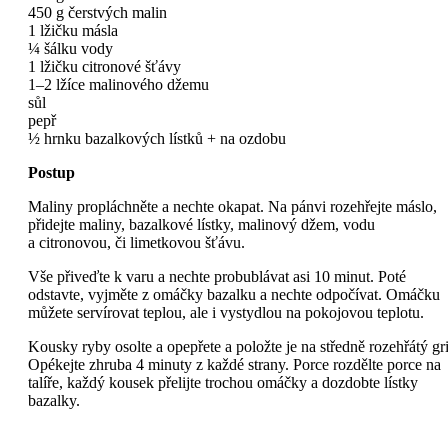
450 g čerstvých malin
1 lžičku másla
¼ šálku vody
1 lžičku citronové šťávy
1–2 lžíce malinového džemu
sůl
pepř
½ hrnku bazalkových lístků + na ozdobu
Postup
Maliny propláchněte a nechte okapat. Na pánvi rozehřejte máslo,
přidejte maliny, bazalkové lístky, malinový džem, vodu
a citronovou, či limetkovou šťávu.
Vše přiveďte k varu a nechte probublávat asi 10 minut. Poté
odstavte, vyjměte z omáčky bazalku a nechte odpočívat. Omáčku
můžete servírovat teplou, ale i vystydlou na pokojovou teplotu.
Kousky ryby osolte a opepřete a položte je na středně rozehřátý gri
Opékejte zhruba 4 minuty z každé strany. Porce rozdělte porce na
talíře, každý kousek přelijte trochou omáčky a dozdobte lístky
bazalky.