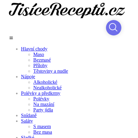
Hlavní chody
Maso
Bezmasé
Přílohy
Těstoviny a nudle
Nápoje
Alkoholické
Nealkoholické
Polévky a předkrmy
Polévky
Na mazání
Party jídla
Snídaně
Saláty
S masem
Bez masa
Sladké