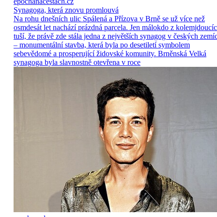
epochanacestach.cz
Synagoga, která znovu promlouvá
Na rohu dnešních ulic Spálená a Přízova v Brně se už více než
osmdesát let nachází prázdná parcela. Jen málokdo z kolemjdoucí
tuší, že právě zde stála jedna z největších synagog v českých zemí
– monumentální stavba, která byla po desetiletí symbolem
sebevědomé a prosperující židovské komunity. Brněnská Velká
synagoga byla slavnostně otevřena v roce