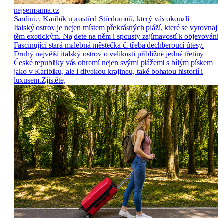
nejsemsama.cz
Sardinie: Karibik uprostřed Středomoří, který vás okouzlí
Italský ostrov je nejen místem překrásných pláží, které se vyrovnaj
těm exotickým. Najdete na něm i spousty zajímavostí k objevování
Fascinující stará malebná městečka či třeba dechberoucí útesy.
Druhý největší italský ostrov o velikosti přibližně jedné třetiny
České republiky vás ohromí nejen svými plážemi s bílým pískem
jako v Karibiku, ale i divokou krajinou, také bohatou historií i
luxusem.Zjistěte,