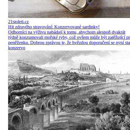
21stoleti.cz
Hit zdravého stravování: Konzervované sardinky!
Odborníci na výživu nabádají k tomu, abychom alespoň dvakrát
týdně konzumovali mořské ryby, což ovšem může být zatěžující p
peněženku. Dobrou zprávou je, že hvězdou doporučení se nyní sta
konzervo