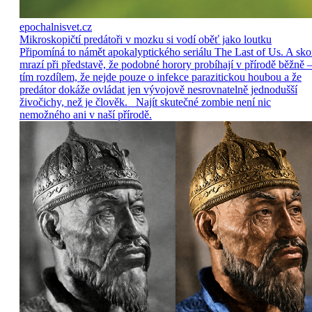
epochalnisvet.cz
Mikroskopičtí predátoři v mozku si vodí oběť jako loutku
Připomíná to námět apokalyptického seriálu The Last of Us. A sko
mrazí při představě, že podobné horory probíhají v přírodě běžně –
tím rozdílem, že nejde pouze o infekce parazitickou houbou a že
predátor dokáže ovládat jen vývojově nesrovnatelně jednodušší
živočichy, než je člověk. Najít skutečné zombie není nic
nemožného ani v naší přírodě.