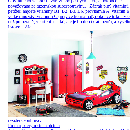
Obsahuje totiž spoustu zdraví prospěšných látek, a dokonce je
považována za tuzemskou superpotravinu. Zázrak plný vitaminů
petrželi najdete vitaminy B1, B2, B3, B6, provitamin A, vitamin E
velké množství vitamínu C (nejvíce ho má nať, dokonce třikrát víc
než pomeranč, v kořeni je také, ale je ho desetkrát méně), a kyseli
listovou. Ale
rezidenceonline.cz
Prostor, který roste s dítětem