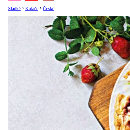
Sladké
Koláče
České