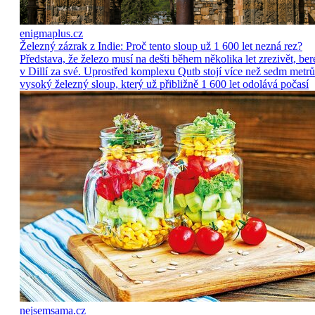
enigmaplus.cz
Železný zázrak z Indie: Proč tento sloup už 1 600 let nezná rez?
Představa, že železo musí na dešti během několika let zrezivět, ber
v Dillí za své. Uprostřed komplexu Qutb stojí více než sedm metrů
vysoký železný sloup, který už přibližně 1 600 let odolává počasí
nejsemsama.cz