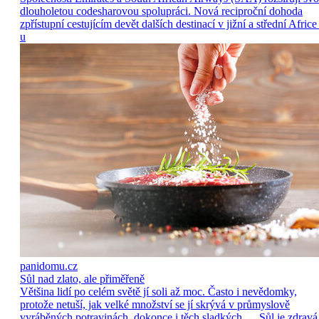
dlouholetou codesharovou spolupráci. Nová reciproční dohoda
zpřístupní cestujícím devět dalších destinací v jižní a střední Africe
u
panidomu.cz
Sůl nad zlato, ale přiměřeně
Většina lidí po celém světě jí soli až moc. Často i nevědomky,
protože netuší, jak velké množství se jí skrývá v průmyslově
vyráběných potravinách, dokonce i těch sladkých. Sůl je zdravá