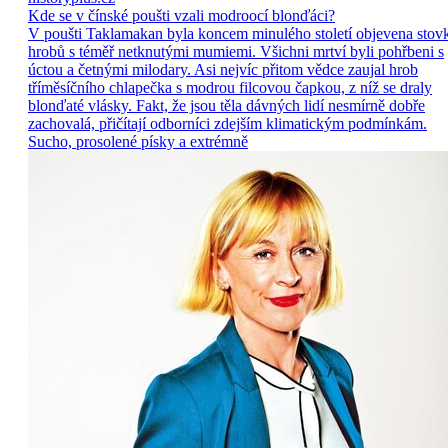
Kde se v čínské poušti vzali modroocí blonďáci?
V poušti Taklamakan byla koncem minulého století objevena stov
hrobů s téměř netknutými mumiemi. Všichni mrtví byli pohřbeni s
úctou a četnými milodary. Asi nejvíc přitom vědce zaujal hrob
tříměsíčního chlapečka s modrou filcovou čapkou, z níž se draly
blonďaté vlásky. Fakt, že jsou těla dávných lidí nesmírně dobře
zachovalá, přičítají odborníci zdejším klimatickým podmínkám.
Sucho, prosolené písky a extrémně