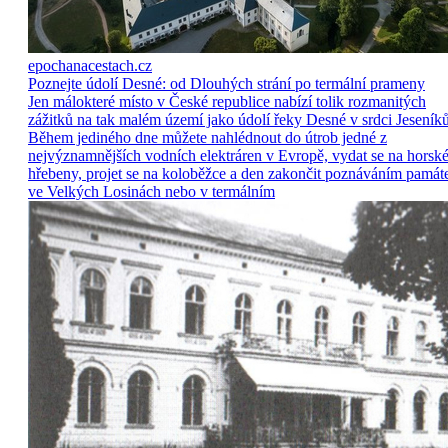
epochanacestach.cz
Poznejte údolí Desné: od Dlouhých strání po termální prameny
Jen málokteré místo v České republice nabízí tolik rozmanitých
zážitků na tak malém území jako údolí řeky Desné v srdci Jeseníků
Během jediného dne můžete nahlédnout do útrob jedné z
nejvýznamnějších vodních elektráren v Evropě, vydat se na horsk
hřebeny, projet se na koloběžce a den zakončit poznáváním památ
ve Velkých Losinách nebo v termálním