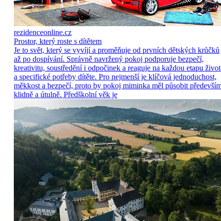
rezidenceonline.cz
Prostor, který roste s dítětem
Je to svět, který se vyvíjí a proměňuje od prvních dětských krůčků
až po dospívání. Správně navržený pokoj podporuje bezpečí,
kreativitu, soustředění i odpočinek a reaguje na každou etapu život
a specifické potřeby dítěte. Pro nejmenší je klíčová jednoduchost,
měkkost a bezpečí, proto by pokoj miminka měl působit předevší
klidně a útulně. Předškolní věk je