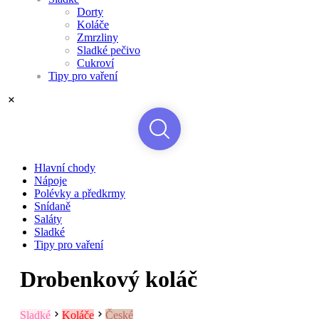
Dorty
Koláče
Zmrzliny
Sladké pečivo
Cukroví
Tipy pro vaření
Hlavní chody
Nápoje
Polévky a předkrmy
Snídaně
Saláty
Sladké
Tipy pro vaření
Drobenkový koláč
Sladké
Koláče
České