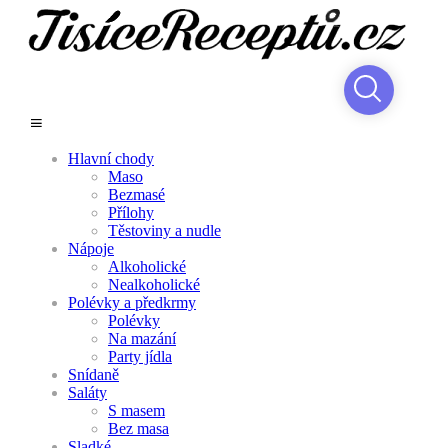
Hlavní chody
Maso
Bezmasé
Přílohy
Těstoviny a nudle
Nápoje
Alkoholické
Nealkoholické
Polévky a předkrmy
Polévky
Na mazání
Party jídla
Snídaně
Saláty
S masem
Bez masa
Sladké