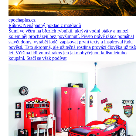
epochaplus.cz
Rákos: Nenápadný poklad z mokřadů
Šumí ve větru na březích rybníků, ukrývá vodní ptáky a mnozí
kolem něj procházejí bez povšimnutí. Přesto právě rákos pomáhal
stavět domy, vyrábět lodě, zapisovat první texty a inspiroval řadu
pověstí. Tato skromná, ale užitečná rostlina provází člověka už tisí
let. Většina lidí vnímá rákos jen jako obyčejnou kulisu letního
koupání. Stačí se však podívat