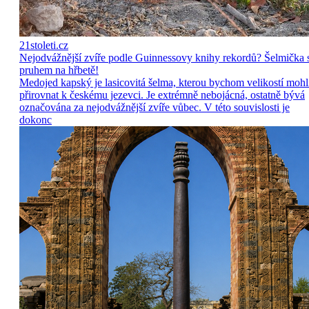
21stoleti.cz
Nejodvážnější zvíře podle Guinnessovy knihy rekordů? Šelmička 
pruhem na hřbetě!
Medojed kapský je lasicovitá šelma, kterou bychom velikostí mohl
přirovnat k českému jezevci. Je extrémně nebojácná, ostatně bývá
označována za nejodvážnější zvíře vůbec. V této souvislosti je
dokonc