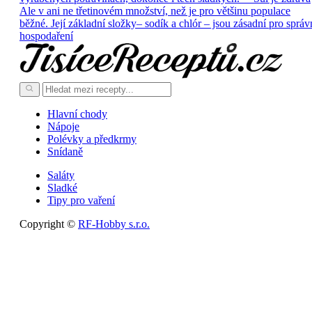
Ale v ani ne třetinovém množství, než je pro většinu populace
běžné. Její základní složky– sodík a chlór – jsou zásadní pro správ
hospodaření
Hlavní chody
Nápoje
Polévky a předkrmy
Snídaně
Saláty
Sladké
Tipy pro vaření
Copyright ©
RF-Hobby s.r.o.