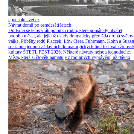
epochalnisvet.cz
Návrat domů po osmdesáti letech
Do Brna se letos vrátí potomci rodin, které pomáhaly utvářet
podobu města, ale jejichž osudy dramaticky přerušila druhá světov
válka. Příběhy rodů Placzek, Löw-Beer, Fuhrmann, Kohn a Stiass
se stanou jednou z hlavních dramaturgických linií festivalu židovs
kultury ŠTETL FEST 2026. Některé návraty nejsou jednoduché.
Místa, která si člověk pamatuje z rodinných vyprávění, už dávno