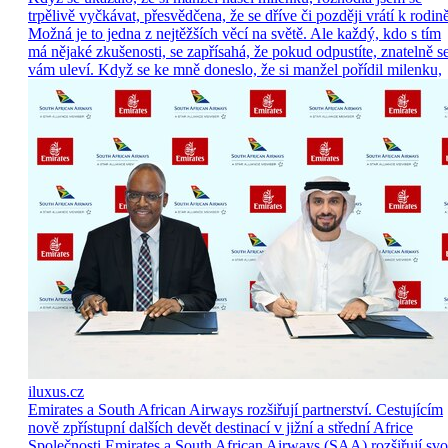
trpělivě vyčkávat, přesvědčena, že se dříve či později vrátí k rodině
Možná je to jedna z nejtěžších věcí na světě. Ale každý, kdo s tím
má nějaké zkušenosti, se zapřísahá, že pokud odpustíte, znatelně s
vám uleví. Když se ke mně doneslo, že si manžel pořídil milenku,
iluxus.cz
Emirates a South African Airways rozšiřují partnerství. Cestujícím
nově zpřístupní dalších devět destinací v jižní a střední Africe
Společnosti Emirates a South African Airways (SAA) rozšiřují sv