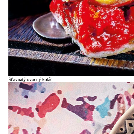
Šťavnatý ovocný koláč