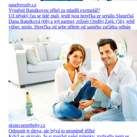
nasehvezdy.cz
Vyměnil Batulkovou přítel za mladší exemplář?
Už nějaký čas se lidé ptali, jestli jsou herečka ze seriálu Slunečná
Dana Batulková (68) a její partner, režisér Ondřej Zajíc (56), ještě
vůbec spolu. Herečka od sebe přítele od samého začátku odhán
skutecnepribehy.cz
Odpustit je úleva, ale bývá to nesmírně těžké
Když se ukázalo, že si manžel našel milenku, rozhodla jsem se