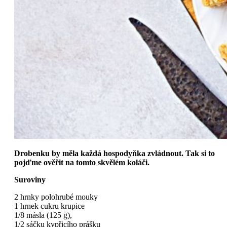
Drobenku by měla každá hospodyňka zvládnout. Tak si to
pojďme ověřit na tomto skvělém koláči.
Suroviny
2 hrnky polohrubé mouky
1 hrnek cukru krupice
1/8 másla (125 g),
1/2 sáčku kypřicího prášku