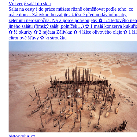
Vrstvený salát do skla
Salát na cesty i do práce můžete různě obměňovat podle toho, co
máte doma. Zálivkou ho zalijte až těsně před podáváním, aby
zeleninu nerozmočila. Na 2 porce potřebujete: ✿ 1/4 ledového ne
jiného salátu (římský salát, polníček…) ✿ 1 malá konzerva kukuři
✿ ½ okurky ✿ 2 rajčata Zálivka: ✿ 4 lžíce olivového oleje ✿ 1 lží
citronové šťávy ✿ ½ stroužku
historyplus.cz