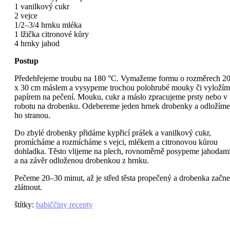
1 vanilkový cukr
2 vejce
1/2–3/4 hrnku mléka
1 lžička citronové kůry
4 hrnky jahod
Postup
Předehřejeme troubu na 180 °C. Vymažeme formu o rozměrech 2
x 30 cm máslem a vysypeme trochou polohrubé mouky či vyložím
papírem na pečení. Mouku, cukr a máslo zpracujeme prsty nebo v
robotu na drobenku. Odebereme jeden hrnek drobenky a odložíme
ho stranou.
Do zbylé drobenky přidáme kypřicí prášek a vanilkový cukr,
promícháme a rozmícháme s vejci, mlékem a citronovou kůrou
dohladka. Těsto vlijeme na plech, rovnoměrně posypeme jahodam
a na závěr odloženou drobenkou z hrnku.
Pečeme 20–30 minut, až je střed těsta propečený a drobenka začne
zlátnout.
štítky
:
babiččiny recepty