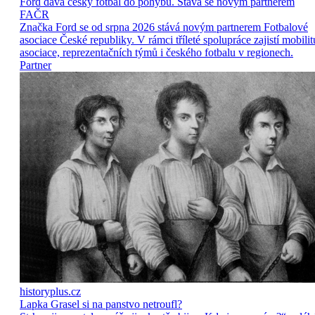
Ford dává český fotbal do pohybu. Stává se novým partnerem
FAČR
Značka Ford se od srpna 2026 stává novým partnerem Fotbalové
asociace České republiky. V rámci tříleté spolupráce zajistí mobilit
asociace, reprezentačních týmů i českého fotbalu v regionech.
Partner
historyplus.cz
Lapka Grasel si na panstvo netroufl?