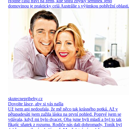
Hodně času tráví na zemi, kde sbírá zbytky semínek Jeho
domovinou je prakticky celá Austrálie s výjimkou pobřežní oblasti
skutecnepribehy.cz
Dovolte lásce, aby si vás našla
Už jsem ani nedoufala, že mě něco tak krásného potká. Až v
pětapadesáti jsem zažila lásku na první pohled. Poprvé jsem se
vdávala, když mi bylo dvacet. Oba jsme byli mladí a byl to tak
říkajíc sňatek z rozumu. Rodiče nás dali dohromady, Toník byl