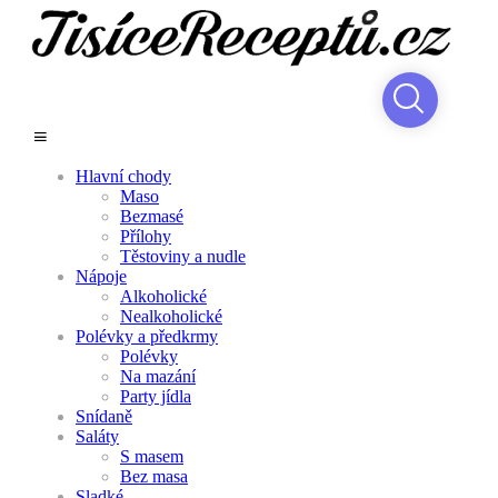
Hlavní chody
Maso
Bezmasé
Přílohy
Těstoviny a nudle
Nápoje
Alkoholické
Nealkoholické
Polévky a předkrmy
Polévky
Na mazání
Party jídla
Snídaně
Saláty
S masem
Bez masa
Sladké