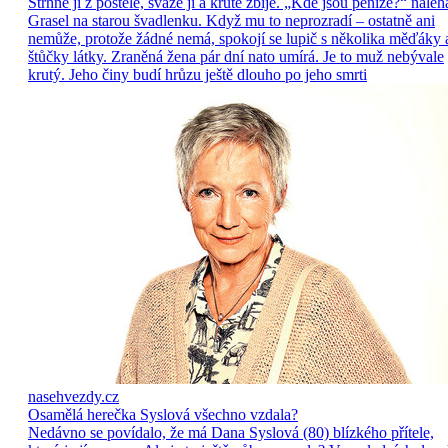
Strhne ji z postele, sváže ji a krutě zbije. „Kde jsou peníze?“ naléh
Grasel na starou švadlenku. Když mu to neprozradí – ostatně ani
nemůže, protože žádné nemá, spokojí se lupič s několika měďáky 
štůčky látky. Zraněná žena pár dní nato umírá. Je to muž nebývale
krutý. Jeho činy budí hrůzu ještě dlouho po jeho smrti
nasehvezdy.cz
Osamělá herečka Syslová všechno vzdala?
Nedávno se povídalo, že má Dana Syslová (80) blízkého přítele,