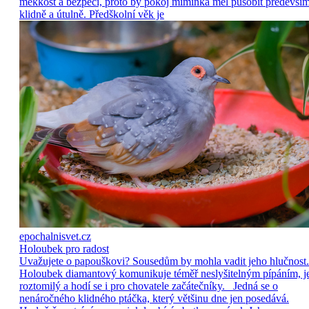
měkkost a bezpečí, proto by pokoj miminka měl působit předevší
klidně a útulně. Předškolní věk je
epochalnisvet.cz
Holoubek pro radost
Uvažujete o papouškovi? Sousedům by mohla vadit jeho hlučnost.
Holoubek diamantový komunikuje téměř neslyšitelným pípáním, j
roztomilý a hodí se i pro chovatele začátečníky. Jedná se o
nenáročného klidného ptáčka, který většinu dne jen posedává.