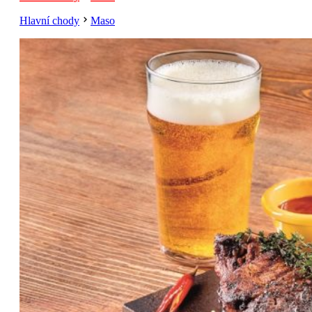
Hlavní chody
Maso