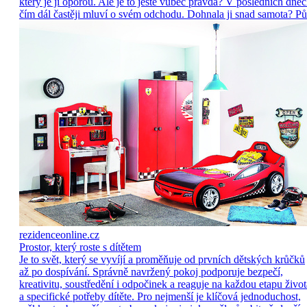
který je jí oporou. Ale je to ještě vůbec pravda? V posledních dne
čím dál častěji mluví o svém odchodu. Dohnala ji snad samota? Pů
rezidenceonline.cz
Prostor, který roste s dítětem
Je to svět, který se vyvíjí a proměňuje od prvních dětských krůčků
až po dospívání. Správně navržený pokoj podporuje bezpečí,
kreativitu, soustředění i odpočinek a reaguje na každou etapu život
a specifické potřeby dítěte. Pro nejmenší je klíčová jednoduchost,