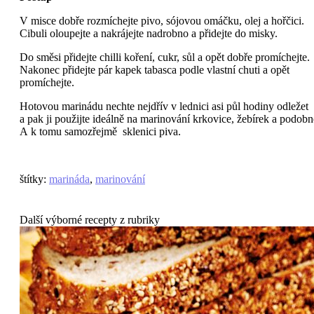
V misce dobře rozmíchejte pivo, sójovou omáčku, olej a hořčici.
Cibuli oloupejte a nakrájejte nadrobno a přidejte do misky.
Do směsi přidejte chilli koření, cukr, sůl a opět dobře promíchejte.
Nakonec přidejte pár kapek tabasca podle vlastní chuti a opět
promíchejte.
Hotovou marinádu nechte nejdřív v lednici asi půl hodiny odležet
a pak ji použijte ideálně na marinování krkovice, žebírek a podobn
A k tomu samozřejmě sklenici piva.
štítky
:
marináda
,
marinování
Další výborné recepty z rubriky