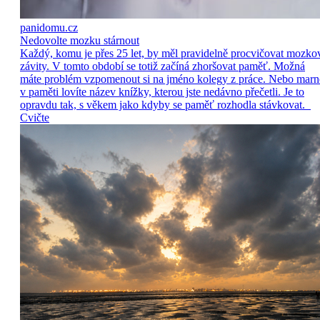
panidomu.cz
Nedovolte mozku stárnout
Každý, komu je přes 25 let, by měl pravidelně procvičovat mozko
závity. V tomto období se totiž začíná zhoršovat paměť. Možná
máte problém vzpomenout si na jméno kolegy z práce. Nebo marn
v paměti lovíte název knížky, kterou jste nedávno přečetli. Je to
opravdu tak, s věkem jako kdyby se paměť rozhodla stávkovat.
Cvičte