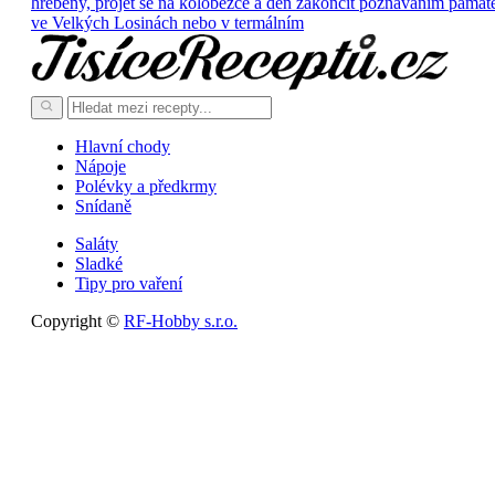
hřebeny, projet se na koloběžce a den zakončit poznáváním památ
ve Velkých Losinách nebo v termálním
Hlavní chody
Nápoje
Polévky a předkrmy
Snídaně
Saláty
Sladké
Tipy pro vaření
Copyright ©
RF-Hobby s.r.o.