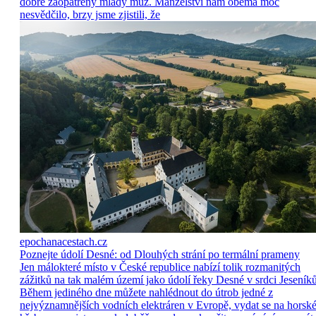
dobře zaopatřený mladý muž. Manželství nám oběma moc
nesvědčilo, brzy jsme zjistili, že
epochanacestach.cz
Poznejte údolí Desné: od Dlouhých strání po termální prameny
Jen málokteré místo v České republice nabízí tolik rozmanitých
zážitků na tak malém území jako údolí řeky Desné v srdci Jeseníků
Během jediného dne můžete nahlédnout do útrob jedné z
nejvýznamnějších vodních elektráren v Evropě, vydat se na horsk