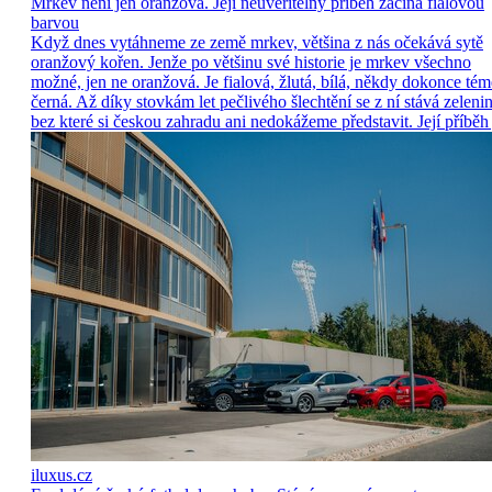
Mrkev není jen oranžová. Její neuvěřitelný příběh začíná fialovou
barvou
Když dnes vytáhneme ze země mrkev, většina z nás očekává sytě
oranžový kořen. Jenže po většinu své historie je mrkev všechno
možné, jen ne oranžová. Je fialová, žlutá, bílá, někdy dokonce tém
černá. Až díky stovkám let pečlivého šlechtění se z ní stává zelenin
bez které si českou zahradu ani nedokážeme představit. Její příběh 
iluxus.cz