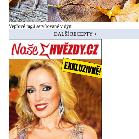
Vepřové ragú servírované v dýni
DALŠÍ RECEPTY