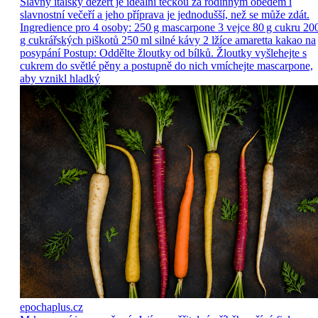
Slavný italský dezert je ideální tečkou za rodinným obědem i
slavnostní večeří a jeho příprava je jednodušší, než se může zdát.
Ingredience pro 4 osoby: 250 g mascarpone 3 vejce 80 g cukru 20
g cukrářských piškotů 250 ml silné kávy 2 lžíce amaretta kakao na
posypání Postup: Oddělte žloutky od bílků. Žloutky vyšlehejte s
cukrem do světlé pěny a postupně do nich vmíchejte mascarpone,
aby vznikl hladký
epochaplus.cz