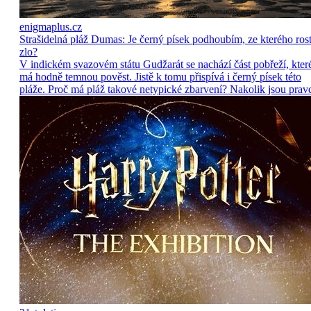
enigmaplus.cz
Strašidelná pláž Dumas: Je černý písek podhoubím, ze kterého ros
zlo?
V indickém svazovém státu Gudžarát se nachází část pobřeží, kter
má hodně temnou pověst. Jistě k tomu přispívá i černý písek této
pláže. Proč má pláž takové netypické zbarvení? Nakolik jsou prav