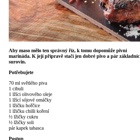
Aby maso mělo ten správný říz, k tomu dopomůže pivní
marináda. K její přípravě stačí jen dobré pivo a pár základní
surovin.
Potřebujete
70 ml světlého piva
1 cibuli
1 lžíci olivového oleje
1 lžící sójové omáčky
1 lžičku hořčice
1 lžičku chilli koření
½ lžičky cukru
½ lžičky soli
pár kapek tabasca
Postup