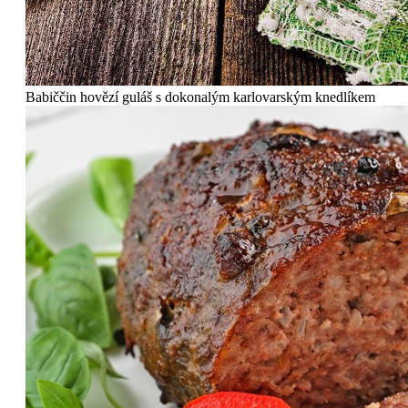
Babiččin hovězí guláš s dokonalým karlovarským knedlíkem