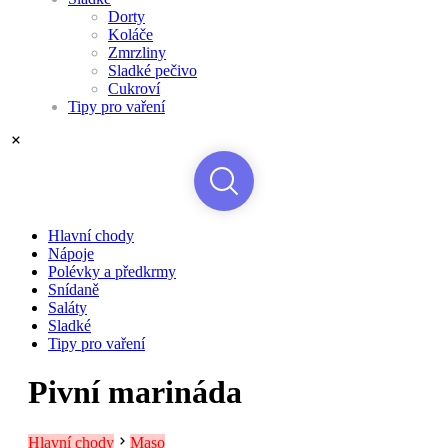
Dorty
Koláče
Zmrzliny
Sladké pečivo
Cukroví
Tipy pro vaření
Hlavní chody
Nápoje
Polévky a předkrmy
Snídaně
Saláty
Sladké
Tipy pro vaření
Pivní marináda
Hlavní chody
Maso