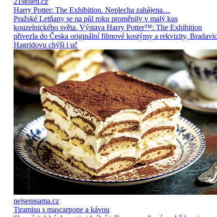
21stoleti.cz
Harry Potter: The Exhibition. Neplecha zahájena…
Pražské Letňany se na půl roku proměnily v malý kus
kouzelnického světa. Výstava Harry Potter™: The Exhibition
přivezla do Česka originální filmové kostýmy a rekvizity, Bradavic
Hagridovu chýši i uč
nejsemsama.cz
Tiramisu s mascarpone a kávou