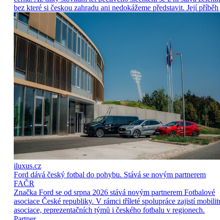
bez které si českou zahradu ani nedokážeme představit. Její příběh 
iluxus.cz
Ford dává český fotbal do pohybu. Stává se novým partnerem
FAČR
Značka Ford se od srpna 2026 stává novým partnerem Fotbalové
asociace České republiky. V rámci tříleté spolupráce zajistí mobilit
asociace, reprezentačních týmů i českého fotbalu v regionech.
Partner