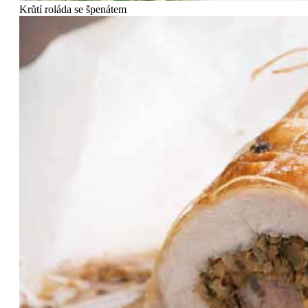
Krůtí roláda se špenátem