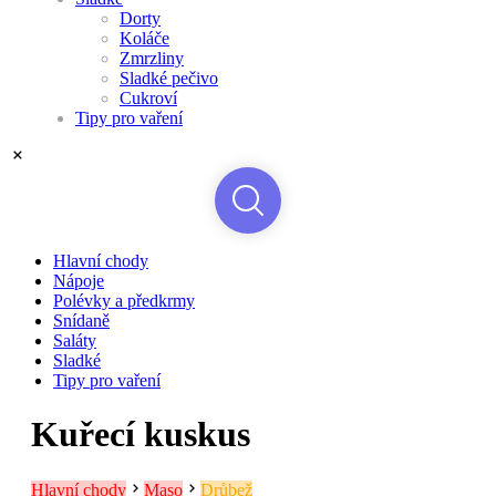
Dorty
Koláče
Zmrzliny
Sladké pečivo
Cukroví
Tipy pro vaření
Hlavní chody
Nápoje
Polévky a předkrmy
Snídaně
Saláty
Sladké
Tipy pro vaření
Kuřecí kuskus
Hlavní chody
Maso
Drůbež