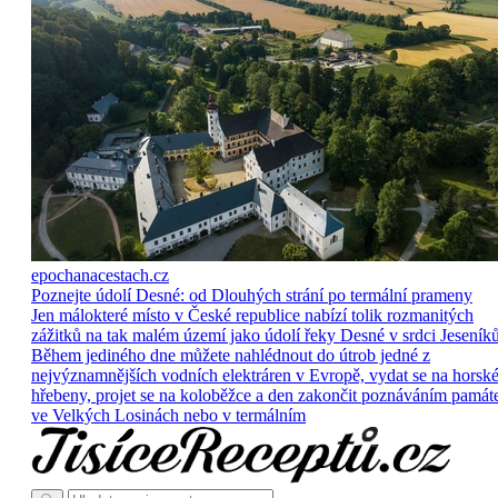
epochanacestach.cz
Poznejte údolí Desné: od Dlouhých strání po termální prameny
Jen málokteré místo v České republice nabízí tolik rozmanitých
zážitků na tak malém území jako údolí řeky Desné v srdci Jeseníků
Během jediného dne můžete nahlédnout do útrob jedné z
nejvýznamnějších vodních elektráren v Evropě, vydat se na horsk
hřebeny, projet se na koloběžce a den zakončit poznáváním památ
ve Velkých Losinách nebo v termálním