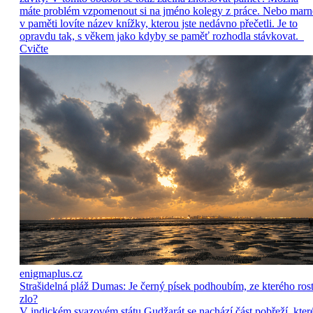
máte problém vzpomenout si na jméno kolegy z práce. Nebo marn
v paměti lovíte název knížky, kterou jste nedávno přečetli. Je to
opravdu tak, s věkem jako kdyby se paměť rozhodla stávkovat.
Cvičte
enigmaplus.cz
Strašidelná pláž Dumas: Je černý písek podhoubím, ze kterého ros
zlo?
V indickém svazovém státu Gudžarát se nachází část pobřeží, kter