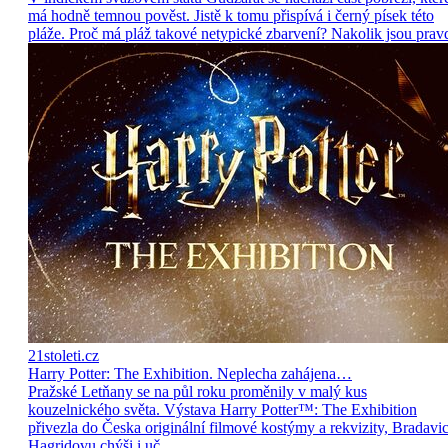
má hodně temnou pověst. Jistě k tomu přispívá i černý písek této
pláže. Proč má pláž takové netypické zbarvení? Nakolik jsou prav
21stoleti.cz
Harry Potter: The Exhibition. Neplecha zahájena…
Pražské Letňany se na půl roku proměnily v malý kus
kouzelnického světa. Výstava Harry Potter™: The Exhibition
přivezla do Česka originální filmové kostýmy a rekvizity, Bradavic
Hagridovu chýši i uč