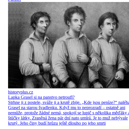
historyplus.cz
Lapka Grasel si na panstvo netroufl?
Strhne ji z postele, sváže ji a krutě zbije. „Kde jsou peníze?“ naléh
Grasel na starou švadlenku. Když mu to neprozradí – ostatně ani
nemůže, protože žádné nemá, spokojí se lupič s několika měďáky 
štůčky látky. Zraněná žena pár dní nato umírá. Je to muž nebývale
krutý. Jeho činy budí hrůzu ještě dlouho po jeho smrti