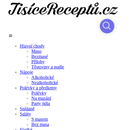
Hlavní chody
Maso
Bezmasé
Přílohy
Těstoviny a nudle
Nápoje
Alkoholické
Nealkoholické
Polévky a předkrmy
Polévky
Na mazání
Party jídla
Snídaně
Saláty
S masem
Bez masa
Sladké