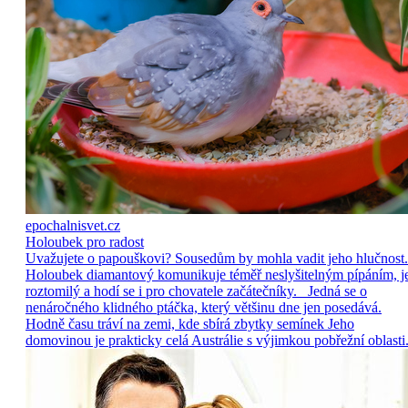
epochalnisvet.cz
Holoubek pro radost
Uvažujete o papouškovi? Sousedům by mohla vadit jeho hlučnost.
Holoubek diamantový komunikuje téměř neslyšitelným pípáním, j
roztomilý a hodí se i pro chovatele začátečníky. Jedná se o
nenáročného klidného ptáčka, který většinu dne jen posedává.
Hodně času tráví na zemi, kde sbírá zbytky semínek Jeho
domovinou je prakticky celá Austrálie s výjimkou pobřežní oblasti