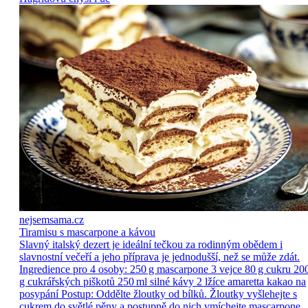
nejsemsama.cz
Tiramisu s mascarpone a kávou
Slavný italský dezert je ideální tečkou za rodinným obědem i
slavnostní večeří a jeho příprava je jednodušší, než se může zdát.
Ingredience pro 4 osoby: 250 g mascarpone 3 vejce 80 g cukru 20
g cukrářských piškotů 250 ml silné kávy 2 lžíce amaretta kakao na
posypání Postup: Oddělte žloutky od bílků. Žloutky vyšlehejte s
cukrem do světlé pěny a postupně do nich vmíchejte mascarpone,