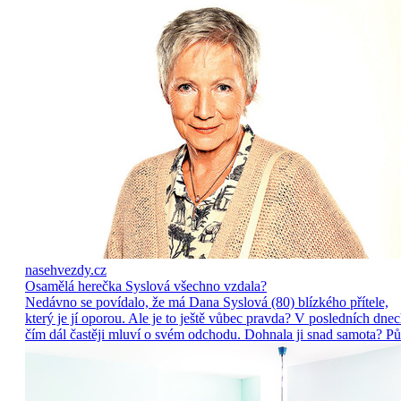
nasehvezdy.cz
Osamělá herečka Syslová všechno vzdala?
Nedávno se povídalo, že má Dana Syslová (80) blízkého přítele,
který je jí oporou. Ale je to ještě vůbec pravda? V posledních dne
čím dál častěji mluví o svém odchodu. Dohnala ji snad samota? Pů