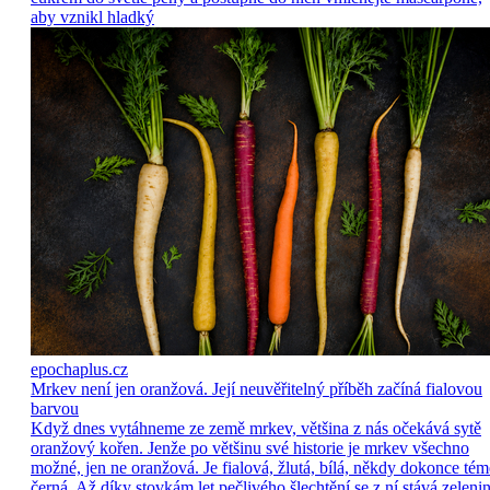
aby vznikl hladký
epochaplus.cz
Mrkev není jen oranžová. Její neuvěřitelný příběh začíná fialovou
barvou
Když dnes vytáhneme ze země mrkev, většina z nás očekává sytě
oranžový kořen. Jenže po většinu své historie je mrkev všechno
možné, jen ne oranžová. Je fialová, žlutá, bílá, někdy dokonce tém
černá. Až díky stovkám let pečlivého šlechtění se z ní stává zelenin