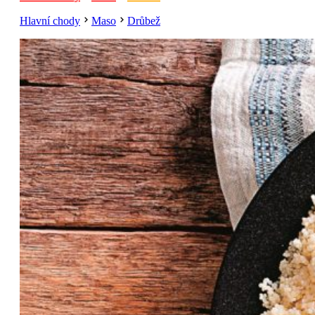
Hlavní chody
Maso
Drůbež