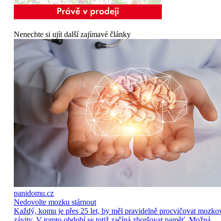
Nenechte si ujít další zajímavé články
panidomu.cz
Nedovolte mozku stárnout
Každý, komu je přes 25 let, by měl pravidelně procvičovat mozko
závity. V tomto období se totiž začíná zhoršovat paměť. Možná