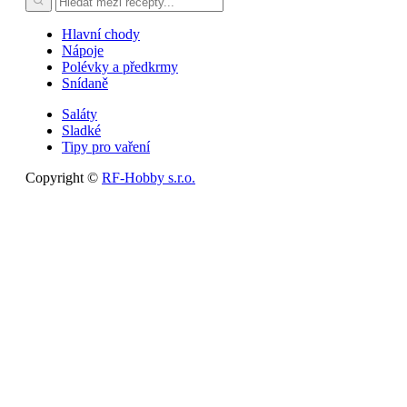
Hlavní chody
Nápoje
Polévky a předkrmy
Snídaně
Saláty
Sladké
Tipy pro vaření
Copyright ©
RF-Hobby s.r.o.