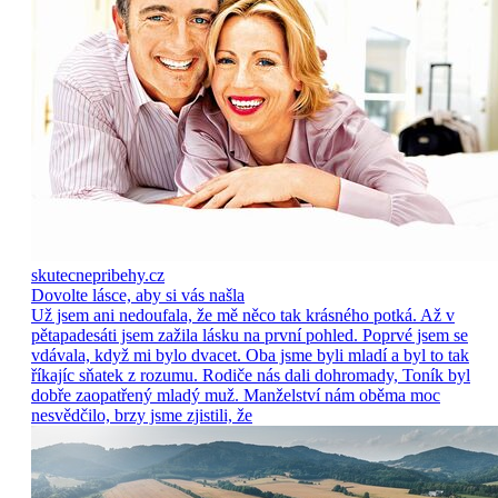
skutecnepribehy.cz
Dovolte lásce, aby si vás našla
Už jsem ani nedoufala, že mě něco tak krásného potká. Až v
pětapadesáti jsem zažila lásku na první pohled. Poprvé jsem se
vdávala, když mi bylo dvacet. Oba jsme byli mladí a byl to tak
říkajíc sňatek z rozumu. Rodiče nás dali dohromady, Toník byl
dobře zaopatřený mladý muž. Manželství nám oběma moc
nesvědčilo, brzy jsme zjistili, že