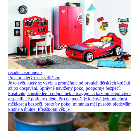
rezidenceonline.cz
Prostor, který roste s dítětem
Je to svět, který se vyvíjí a proměňuje od prvních dětských krůčků
až po dospívání. Správně navržený pokoj podporuje bezpečí,
kreativitu, soustředění i odpočinek a reaguje na každou etapu život
a specifické potřeby dítěte. Pro nejmenší je klíčová jednoduchost,
měkkost a bezpečí, proto by pokoj miminka měl působit předevší
klidně a útulně. Předškolní věk je