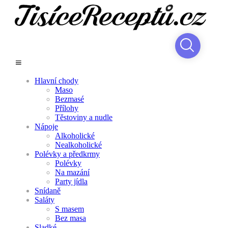
Hlavní chody
Maso
Bezmasé
Přílohy
Těstoviny a nudle
Nápoje
Alkoholické
Nealkoholické
Polévky a předkrmy
Polévky
Na mazání
Party jídla
Snídaně
Saláty
S masem
Bez masa
Sladké