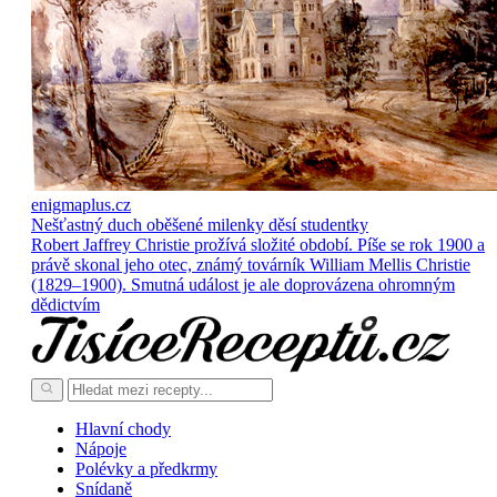
enigmaplus.cz
Nešťastný duch oběšené milenky děsí studentky
Robert Jaffrey Christie prožívá složité období. Píše se rok 1900 a
právě skonal jeho otec, známý továrník William Mellis Christie
(1829–1900). Smutná událost je ale doprovázena ohromným
dědictvím
Hlavní chody
Nápoje
Polévky a předkrmy
Snídaně