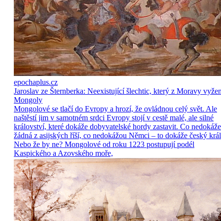
epochaplus.cz
Jaroslav ze Šternberka: Neexistující šlechtic, který z Moravy vyže
Mongoly
Mongolové se tlačí do Evropy a hrozí, že ovládnou celý svět. Ale
naštěstí jim v samotném srdci Evropy stojí v cestě malé, ale silné
království, které dokáže dobyvatelské hordy zastavit. Co nedokáže
žádná z asijských říší, co nedokážou Němci – to dokáže český král
Nebo že by ne? Mongolové od roku 1223 postupují podél
Kaspického a Azovského moře,