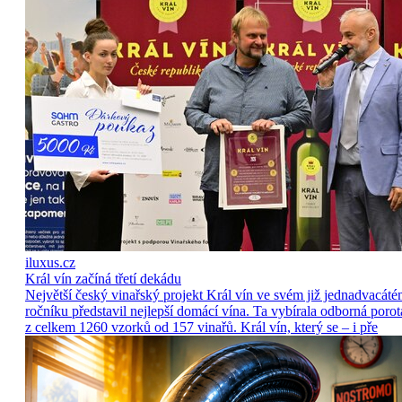
iluxus.cz
Král vín začíná třetí dekádu
Největší český vinařský projekt Král vín ve svém již jednadvacát
ročníku představil nejlepší domácí vína. Ta vybírala odborná porot
z celkem 1260 vzorků od 157 vinařů. Král vín, který se – i pře