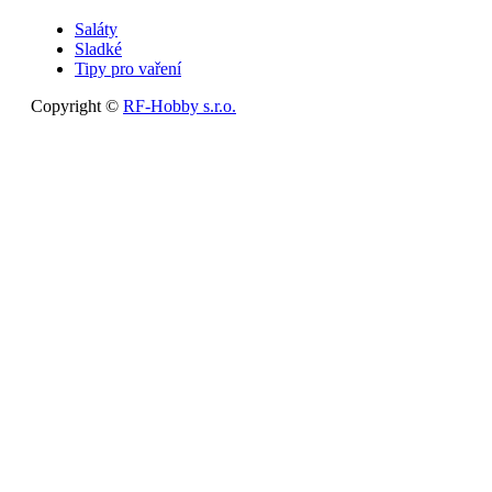
Saláty
Sladké
Tipy pro vaření
Copyright ©
RF-Hobby s.r.o.