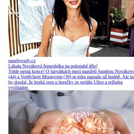
nasehvezdy.cz
Lákala Nováková řemeslníka na polonahé tělo!
Tohle nemá konce! O šarvátkách mezi manželi Sandrou Novákov
(44) a Vojtěchem Moravcem (39) se toho napsalo už hodně. Ale k
by doufal, že horká zem u herečky ze seriálu Ulice a režiséra
vychladne,