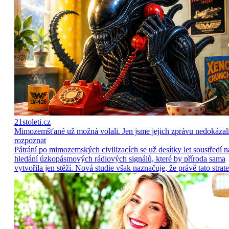
21stoleti.cz
Mimozemšťané už možná volali. Jen jsme jejich zprávu nedokázal
rozpoznat
Pátrání po mimozemských civilizacích se už desítky let soustředí n
hledání úzkopásmových rádiových signálů, které by příroda sama
vytvořila jen stěží. Nová studie však naznačuje, že právě tato strate