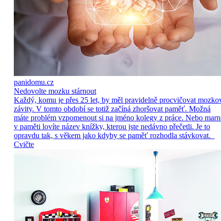
panidomu.cz
Nedovolte mozku stárnout
Každý, komu je přes 25 let, by měl pravidelně procvičovat mozko
závity. V tomto období se totiž začíná zhoršovat paměť. Možná
máte problém vzpomenout si na jméno kolegy z práce. Nebo marn
v paměti lovíte název knížky, kterou jste nedávno přečetli. Je to
opravdu tak, s věkem jako kdyby se paměť rozhodla stávkovat.
Cvičte