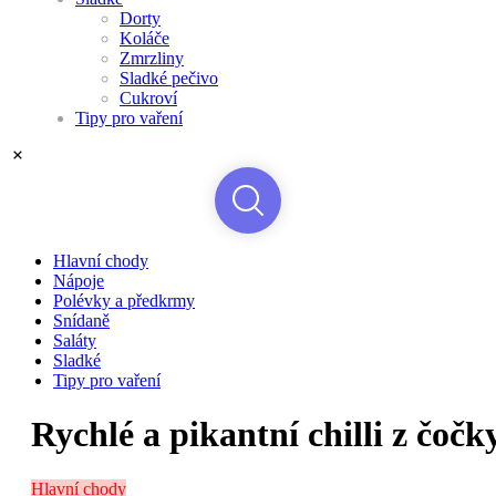
Dorty
Koláče
Zmrzliny
Sladké pečivo
Cukroví
Tipy pro vaření
Hlavní chody
Nápoje
Polévky a předkrmy
Snídaně
Saláty
Sladké
Tipy pro vaření
Rychlé a pikantní chilli z čočk
Hlavní chody