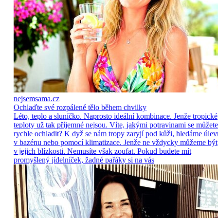
nejsemsama.cz
Ochlaďte své rozpálené tělo během chvilky
Léto, teplo a sluníčko. Naprosto ideální kombinace. Jenže tropické
teploty už tak příjemné nejsou. Víte, jakými potravinami se můžete
rychle ochladit? K dyž se nám tropy zaryjí pod kůži, hledáme úlev
v bazénu nebo pomocí klimatizace. Jenže ne vždycky můžeme být
v jejich blízkosti. Nemusíte však zoufat. Pokud budete mít
promyšlený jídelníček, žadné pařáky si na vás