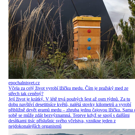
epochalnisvet.cz
Včela za celý život vyrobí lžičku medu. Čím je pražský med ze
střech tak ceněný?
Její život je krátký. V létě trvá pouhých šest až osm týdnů. Za tu
dobu navštíví desetitisíce květů, nalétá stovky kilometrů a vyrobí
přibližně devět gramů medu – zhruba jednu čajovou lžičku. Sama 
sobě se může zdát bezvýznamná. Teprve když se spojí s dalšími
desítkami tisíc příslušnic svého včelstva, vznikne jeden z
nejdokonalejších organismů