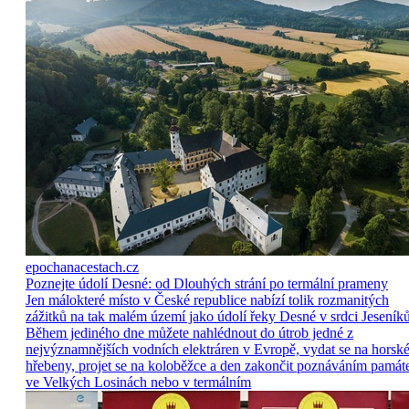
epochanacestach.cz
Poznejte údolí Desné: od Dlouhých strání po termální prameny
Jen málokteré místo v České republice nabízí tolik rozmanitých
zážitků na tak malém území jako údolí řeky Desné v srdci Jeseníků
Během jediného dne můžete nahlédnout do útrob jedné z
nejvýznamnějších vodních elektráren v Evropě, vydat se na horsk
hřebeny, projet se na koloběžce a den zakončit poznáváním památ
ve Velkých Losinách nebo v termálním