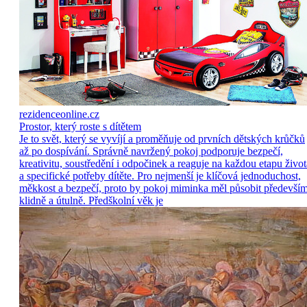
rezidenceonline.cz
Prostor, který roste s dítětem
Je to svět, který se vyvíjí a proměňuje od prvních dětských krůčků
až po dospívání. Správně navržený pokoj podporuje bezpečí,
kreativitu, soustředění i odpočinek a reaguje na každou etapu život
a specifické potřeby dítěte. Pro nejmenší je klíčová jednoduchost,
měkkost a bezpečí, proto by pokoj miminka měl působit předevší
klidně a útulně. Předškolní věk je