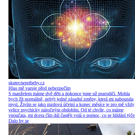
skutecnepribehy.cz
Hlas mě varuje před nebezpečím
S manželem máme dvě děti a dokonce jsme už prarodiči. Mohla
bych žít normálně, nebýt jedné zásadní změny, která mi nabourala
mysl. Živím se jako mzdová účetní a konec měsíce je pro mě vždy
velice psychicky náročným obdobím. Od té chvíle, co máme
vnoučata, mi dcera čím dál častěji volá o pomoc, co se hlídání týče
Dalo by se