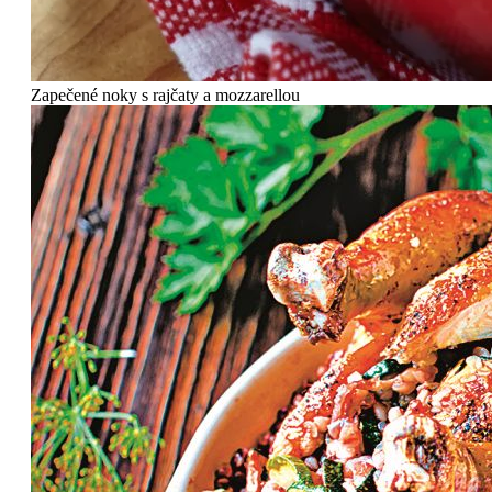
Zapečené noky s rajčaty a mozzarellou