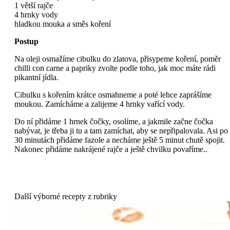
1 větší rajče
4 hrnky vody
hladkou mouka a směs koření
Postup
Na oleji osmažíme cibulku do zlatova, přisypeme koření, poměr
chilli con carne a papriky zvolte podle toho, jak moc máte rádi
pikantní jídla.
Cibulku s kořením krátce osmahneme a poté lehce zaprášíme
moukou. Zamícháme a zalijeme 4 hrnky vařící vody.
Do ní přidáme 1 hrnek čočky, osolíme, a jakmile začne čočka
nabývat, je třeba ji tu a tam zamíchat, aby se nepřipalovala. Asi po
30 minutách přidáme fazole a necháme ještě 5 minut chutě spojit.
Nakonec přidáme nakrájené rajče a ještě chvilku povaříme..
Další výborné recepty z rubriky