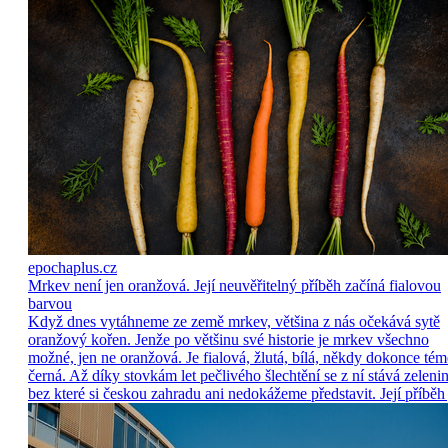
epochaplus.cz
Mrkev není jen oranžová. Její neuvěřitelný příběh začíná fialovou
barvou
Když dnes vytáhneme ze země mrkev, většina z nás očekává sytě
oranžový kořen. Jenže po většinu své historie je mrkev všechno
možné, jen ne oranžová. Je fialová, žlutá, bílá, někdy dokonce tém
černá. Až díky stovkám let pečlivého šlechtění se z ní stává zelenin
bez které si českou zahradu ani nedokážeme představit. Její příběh 