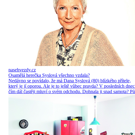
nasehvezdy.cz
Osamělá herečka Syslová všechno vzdala?
Nedávno se povídalo, že má Dana Syslová (80) blízkého přítele,
který je jí oporou. Ale je to ještě vůbec pravda? V posledních dne
čím dál častěji mluví o svém odchodu. Dohnala ji snad samota? Pů