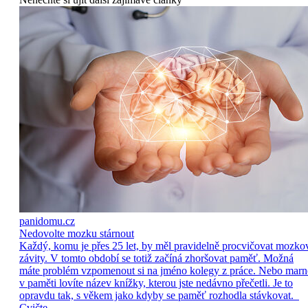
panidomu.cz
Nedovolte mozku stárnout
Každý, komu je přes 25 let, by měl pravidelně procvičovat mozko
závity. V tomto období se totiž začíná zhoršovat paměť. Možná
máte problém vzpomenout si na jméno kolegy z práce. Nebo marn
v paměti lovíte název knížky, kterou jste nedávno přečetli. Je to
opravdu tak, s věkem jako kdyby se paměť rozhodla stávkovat.
Cvičte