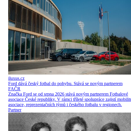
iluxus.cz
Ford dává český fotbal do pohybu. Stává se novým partnerem
FAČR
Značka Ford se od srpna 2026 stává novým partnerem Fotbalové
asociace České republiky. V rámci tříleté spolupráce zajistí mobilit
asociace, reprezentačních týmů i českého fotbalu v regionech.
Partner