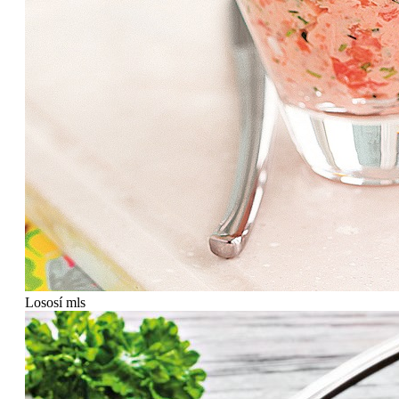
Lososí mls