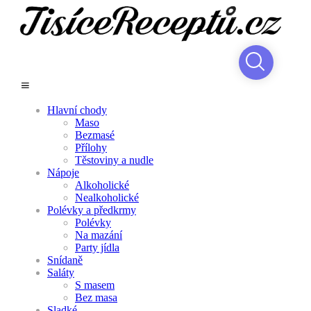
Hlavní chody
Maso
Bezmasé
Přílohy
Těstoviny a nudle
Nápoje
Alkoholické
Nealkoholické
Polévky a předkrmy
Polévky
Na mazání
Party jídla
Snídaně
Saláty
S masem
Bez masa
Sladké