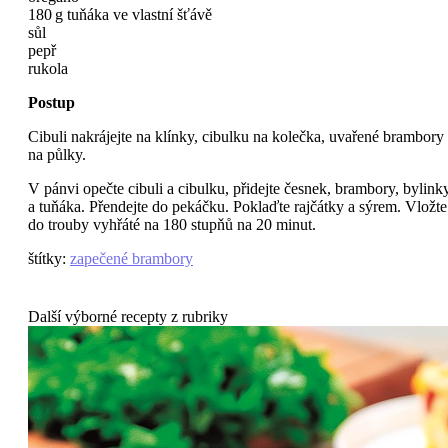
180 g tuňáka ve vlastní šťávě
sůl
pepř
rukola
Postup
Cibuli nakrájejte na klínky, cibulku na kolečka, uvařené brambory
na půlky.
V pánvi opečte cibuli a cibulku, přidejte česnek, brambory, bylink
a tuňáka. Přendejte do pekáčku. Poklaďte rajčátky a sýrem. Vložte
do trouby vyhřáté na 180 stupňů na 20 minut.
štítky
:
zapečené brambory
Další výborné recepty z rubriky