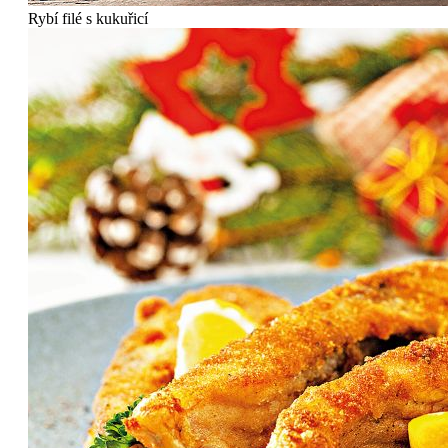
Rybí filé s kukuřicí