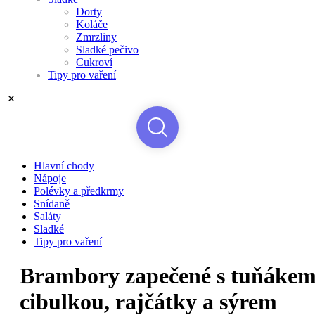
Dorty
Koláče
Zmrzliny
Sladké pečivo
Cukroví
Tipy pro vaření
Hlavní chody
Nápoje
Polévky a předkrmy
Snídaně
Saláty
Sladké
Tipy pro vaření
Brambory zapečené s tuňákem
cibulkou, rajčátky a sýrem