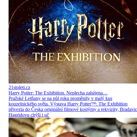
21stoleti.cz
Harry Potter: The Exhibition. Neplecha zahájena…
Pražské Letňany se na půl roku proměnily v malý kus
kouzelnického světa. Výstava Harry Potter™: The Exhibition
přivezla do Česka originální filmové kostýmy a rekvizity, Bradavic
Hagridovu chýši i uč