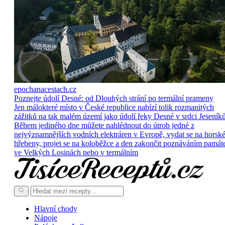
epochanacestach.cz
Poznejte údolí Desné: od Dlouhých strání po termální prameny
Jen málokteré místo v České republice nabízí tolik rozmanitých
zážitků na tak malém území jako údolí řeky Desné v srdci Jeseníků
Během jediného dne můžete nahlédnout do útrob jedné z
nejvýznamnějších vodních elektráren v Evropě, vydat se na horsk
hřebeny, projet se na koloběžce a den zakončit poznáváním památ
ve Velkých Losinách nebo v termálním
Hlavní chody
Nápoje