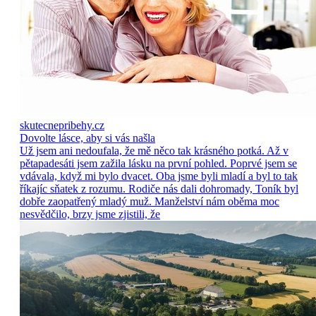
skutecnepribehy.cz
Dovolte lásce, aby si vás našla
Už jsem ani nedoufala, že mě něco tak krásného potká. Až v
pětapadesáti jsem zažila lásku na první pohled. Poprvé jsem se
vdávala, když mi bylo dvacet. Oba jsme byli mladí a byl to tak
říkajíc sňatek z rozumu. Rodiče nás dali dohromady, Toník byl
dobře zaopatřený mladý muž. Manželství nám oběma moc
nesvědčilo, brzy jsme zjistili, že