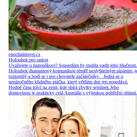
epochalnisvet.cz
Holoubek pro radost
Uvažujete o papouškovi? Sousedům by mohla vadit jeho hlučnost.
Holoubek diamantový komunikuje téměř neslyšitelným pípáním, j
roztomilý a hodí se i pro chovatele začátečníky. Jedná se o
nenáročného klidného ptáčka, který většinu dne jen posedává.
Hodně času tráví na zemi, kde sbírá zbytky semínek Jeho
domovinou je prakticky celá Austrálie s výjimkou pobřežní oblasti