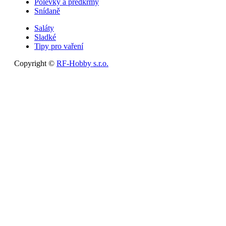
Polévky a předkrmy
Snídaně
Saláty
Sladké
Tipy pro vaření
Copyright ©
RF-Hobby s.r.o.