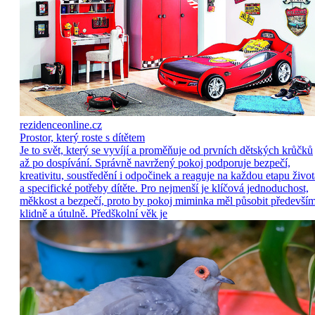
rezidenceonline.cz
Prostor, který roste s dítětem
Je to svět, který se vyvíjí a proměňuje od prvních dětských krůčků
až po dospívání. Správně navržený pokoj podporuje bezpečí,
kreativitu, soustředění i odpočinek a reaguje na každou etapu život
a specifické potřeby dítěte. Pro nejmenší je klíčová jednoduchost,
měkkost a bezpečí, proto by pokoj miminka měl působit předevší
klidně a útulně. Předškolní věk je