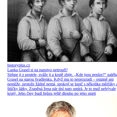
historyplus.cz
Lapka Grasel si na panstvo netroufl?
Strhne ji z postele, sváže ji a krutě zbije. „Kde jsou peníze?“ naléh
Grasel na starou švadlenku. Když mu to neprozradí – ostatně ani
nemůže, protože žádné nemá, spokojí se lupič s několika měďáky 
štůčky látky. Zraněná žena pár dní nato umírá. Je to muž nebývale
krutý. Jeho činy budí hrůzu ještě dlouho po jeho smrti