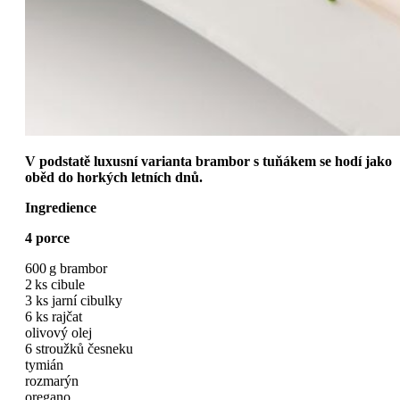
V podstatě luxusní varianta brambor s tuňákem se hodí jako
oběd do horkých letních dnů.
Ingredience
4 porce
600 g brambor
2 ks cibule
3 ks jarní cibulky
6 ks rajčat
olivový olej
6 stroužků česneku
tymián
rozmarýn
oregano