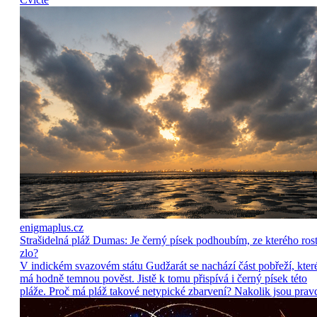
enigmaplus.cz
Strašidelná pláž Dumas: Je černý písek podhoubím, ze kterého ros
zlo?
V indickém svazovém státu Gudžarát se nachází část pobřeží, kter
má hodně temnou pověst. Jistě k tomu přispívá i černý písek této
pláže. Proč má pláž takové netypické zbarvení? Nakolik jsou prav