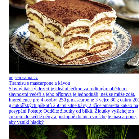
nejsemsama.cz
Tiramisu s mascarpone a kávou
Slavný italský dezert je ideální tečkou za rodinným obědem i
slavnostní večeří a jeho příprava je jednodušší, než se může zdát.
Ingredience pro 4 osoby: 250 g mascarpone 3 vejce 80 g cukru 20
g cukrářských piškotů 250 ml silné kávy 2 lžíce amaretta kakao na
posypání Postup: Oddělte žloutky od bílků. Žloutky vyšlehejte s
cukrem do světlé pěny a postupně do nich vmíchejte mascarpone,
aby vznikl hladký