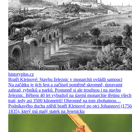
historyplus.cz
Bratři Kleinové: Stavbu železnic v monarchii ovládli samouci
Na začátku je jich šest a začínají poměrně skromně, úpravami
zahrad, rybníků a parků. Postupně si ale troufnou i na stavbu
železnic. Během 40 let vybudují na území monarchie třetinu všech
tratí, tedy asi 3500 kilometrů! Ohromně na tom zbohatnou…
Podnikavého ducha zdědí bratři Kleinové po otci Johannovi (175
1835), který má malý statek na Jesenicku