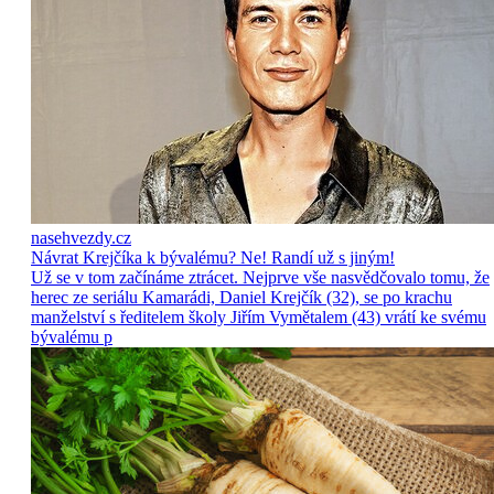
nasehvezdy.cz
Návrat Krejčíka k bývalému? Ne! Randí už s jiným!
Už se v tom začínáme ztrácet. Nejprve vše nasvědčovalo tomu, že
herec ze seriálu Kamarádi, Daniel Krejčík (32), se po krachu
manželství s ředitelem školy Jiřím Vymětalem (43) vrátí ke svému
bývalému p