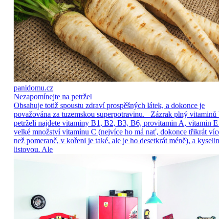
panidomu.cz
Nezapomínejte na petržel
Obsahuje totiž spoustu zdraví prospěšných látek, a dokonce je
považována za tuzemskou superpotravinu. Zázrak plný vitaminů
petrželi najdete vitaminy B1, B2, B3, B6, provitamin A, vitamin E
velké množství vitamínu C (nejvíce ho má nať, dokonce třikrát víc
než pomeranč, v kořeni je také, ale je ho desetkrát méně), a kyseli
listovou. Ale