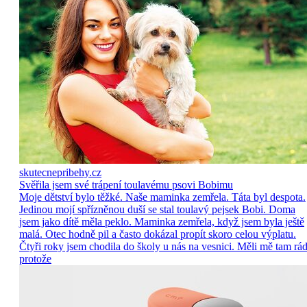
skutecnepribehy.cz
Svěřila jsem své trápení toulavému psovi Bobimu
Moje dětství bylo těžké. Naše maminka zemřela. Táta byl despota.
Jedinou mojí spřízněnou duší se stal toulavý pejsek Bobi. Doma
jsem jako dítě měla peklo. Maminka zemřela, když jsem byla ještě
malá. Otec hodně pil a často dokázal propít skoro celou výplatu.
Čtyři roky jsem chodila do školy u nás na vesnici. Měli mě tam rád
protože