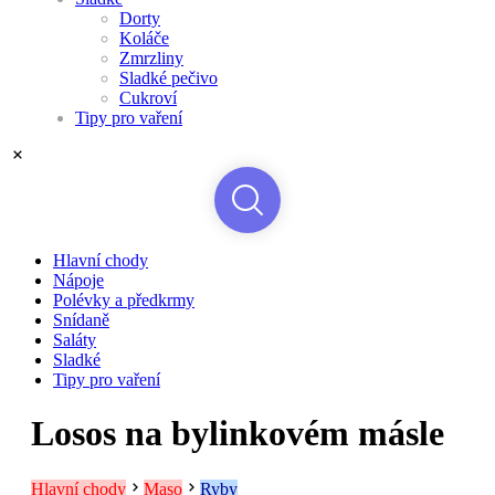
Dorty
Koláče
Zmrzliny
Sladké pečivo
Cukroví
Tipy pro vaření
Hlavní chody
Nápoje
Polévky a předkrmy
Snídaně
Saláty
Sladké
Tipy pro vaření
Losos na bylinkovém másle
Hlavní chody
Maso
Ryby