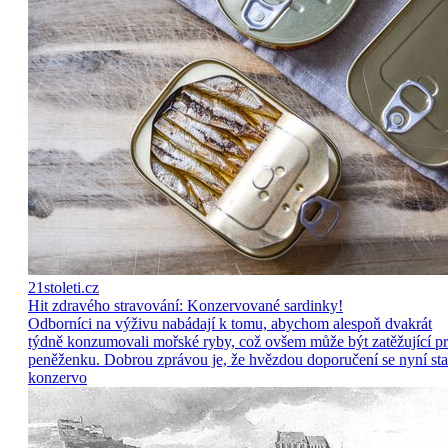
21stoleti.cz
Hit zdravého stravování: Konzervované sardinky!
Odborníci na výživu nabádají k tomu, abychom alespoň dvakrát
týdně konzumovali mořské ryby, což ovšem může být zatěžující p
peněženku. Dobrou zprávou je, že hvězdou doporučení se nyní sta
konzervo