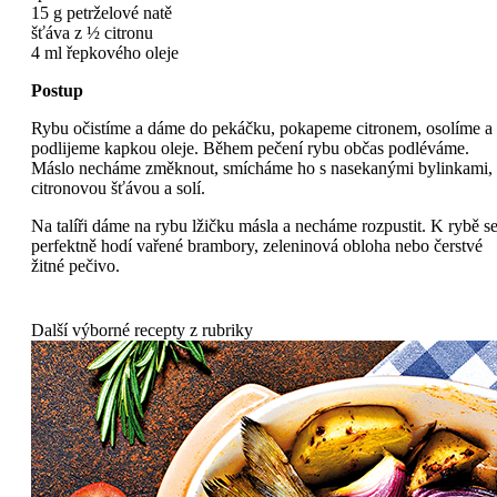
15 g petrželové natě
šťáva z ½ citronu
4 ml řepkového oleje
Postup
Rybu očistíme a dáme do pekáčku, pokapeme citronem, osolíme a
podlijeme kapkou oleje. Během pečení rybu občas podléváme.
Máslo necháme změknout, smícháme ho s nasekanými bylinkami,
citronovou šťávou a solí.
Na talíři dáme na rybu lžičku másla a necháme rozpustit. K rybě s
perfektně hodí vařené brambory, zeleninová obloha nebo čerstvé
žitné pečivo.
Další výborné recepty z rubriky