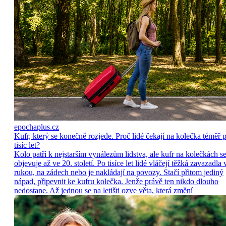
epochaplus.cz
Kufr, který se konečně rozjede. Proč lidé čekají na kolečka téměř p
tisíc let?
Kolo patří k nejstarším vynálezům lidstva, ale kufr na kolečkách s
objevuje až ve 20. století. Po tisíce let lidé vláčejí těžká zavazadla 
rukou, na zádech nebo je nakládají na povozy. Stačí přitom jediný
nápad, připevnit ke kufru kolečka. Jenže právě ten nikdo dlouho
nedostane. Až jednou se na letišti ozve věta, která změní