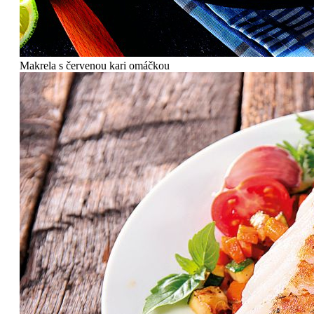
Makrela s červenou kari omáčkou