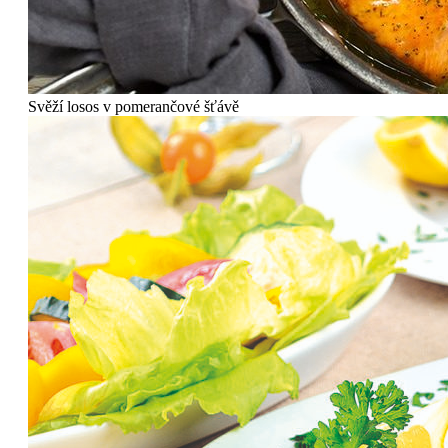
Svěží losos v pomerančové šťávě