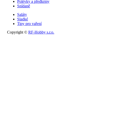
Polévky a předkrmy
Snídaně
Saláty
Sladké
Tipy pro vaření
Copyright ©
RF-Hobby s.r.o.