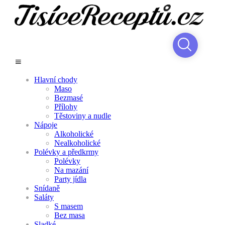
Hlavní chody
Maso
Bezmasé
Přílohy
Těstoviny a nudle
Nápoje
Alkoholické
Nealkoholické
Polévky a předkrmy
Polévky
Na mazání
Party jídla
Snídaně
Saláty
S masem
Bez masa
Sladké