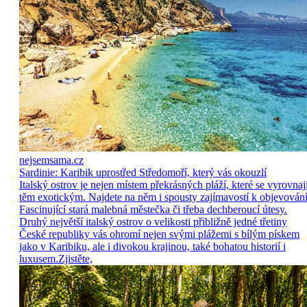
nejsemsama.cz
Sardinie: Karibik uprostřed Středomoří, který vás okouzlí
Italský ostrov je nejen místem překrásných pláží, které se vyrovnaj
těm exotickým. Najdete na něm i spousty zajímavostí k objevování
Fascinující stará malebná městečka či třeba dechberoucí útesy.
Druhý největší italský ostrov o velikosti přibližně jedné třetiny
České republiky vás ohromí nejen svými plážemi s bílým pískem
jako v Karibiku, ale i divokou krajinou, také bohatou historií i
luxusem.Zjistěte,