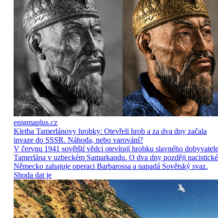
enigmaplus.cz
Kletba Tamerlánovy hrobky: Otevřeli hrob a za dva dny začala
invaze do SSSR. Náhoda, nebo varování?
V červnu 1941 sovětští vědci otevírají hrobku slavného dobyvatel
Tamerlána v uzbeckém Samarkandu. O dva dny později nacistické
Německo zahajuje operaci Barbarossa a napadá Sovětský svaz.
Shoda dat je