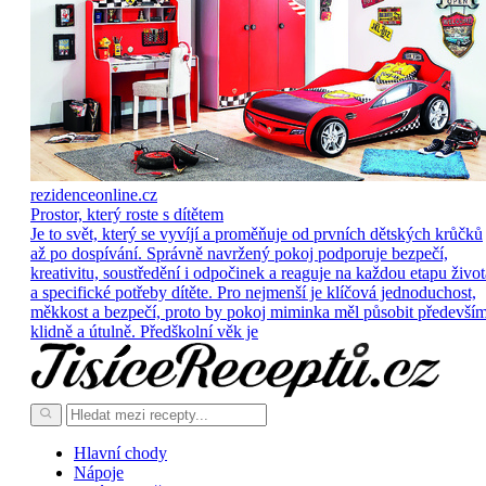
rezidenceonline.cz
Prostor, který roste s dítětem
Je to svět, který se vyvíjí a proměňuje od prvních dětských krůčků
až po dospívání. Správně navržený pokoj podporuje bezpečí,
kreativitu, soustředění i odpočinek a reaguje na každou etapu život
a specifické potřeby dítěte. Pro nejmenší je klíčová jednoduchost,
měkkost a bezpečí, proto by pokoj miminka měl působit předevší
klidně a útulně. Předškolní věk je
Hlavní chody
Nápoje