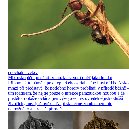
epochalnisvet.cz
Mikroskopičtí predátoři v mozku si vodí oběť jako loutku
Připomíná to námět apokalyptického seriálu The Last of Us. A sko
mrazí při představě, že podobné horory probíhají v přírodě běžně –
tím rozdílem, že nejde pouze o infekce parazitickou houbou a že
predátor dokáže ovládat jen vývojově nesrovnatelně jednodušší
živočichy, než je člověk. Najít skutečné zombie není nic
nemožného ani v naší přírodě.