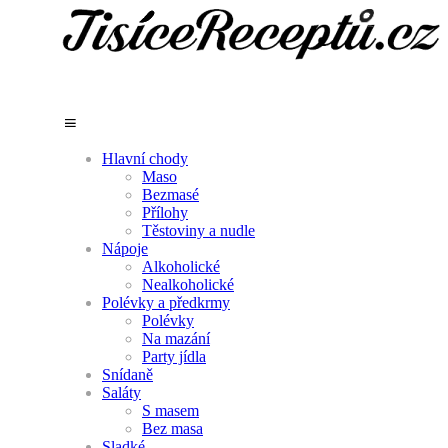
Hlavní chody
Maso
Bezmasé
Přílohy
Těstoviny a nudle
Nápoje
Alkoholické
Nealkoholické
Polévky a předkrmy
Polévky
Na mazání
Party jídla
Snídaně
Saláty
S masem
Bez masa
Sladké