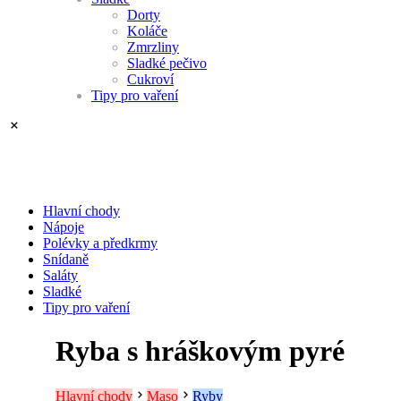
Dorty
Koláče
Zmrzliny
Sladké pečivo
Cukroví
Tipy pro vaření
Hlavní chody
Nápoje
Polévky a předkrmy
Snídaně
Saláty
Sladké
Tipy pro vaření
Ryba s hráškovým pyré
Hlavní chody
Maso
Ryby