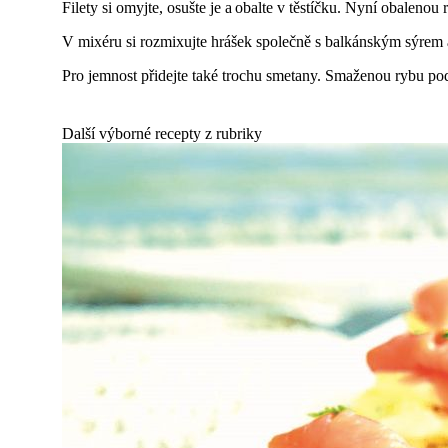
Filety si omyjte, osušte je a obalte v těstíčku. Nyní obaleno
V mixéru si rozmixujte hrášek společně s balkánským sýrem 
Pro jemnost přidejte také trochu smetany. Smaženou rybu po
Další výborné recepty z rubriky