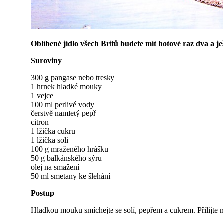
Oblíbené jídlo všech Britů budete mít hotové raz dva a je
Suroviny
300 g pangase nebo tresky
1 hrnek hladké mouky
1 vejce
100 ml perlivé vody
čerstvě namletý pepř
citron
1 lžička cukru
1 lžička soli
100 g mraženého hrášku
50 g balkánského sýru
olej na smažení
50 ml smetany ke šlehání
Postup
Hladkou mouku smíchejte se solí, pepřem a cukrem. Přilijte m