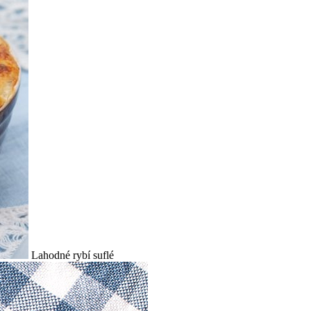
Lahodné rybí suflé