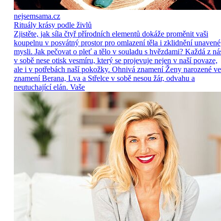
nejsemsama.cz
Rituály krásy podle živlů
Zjistěte, jak síla čtyř přírodních elementů dokáže proměnit vaši
koupelnu v posvátný prostor pro omlazení těla i zklidnění unavené
mysli. Jak pečovat o pleť a tělo v souladu s hvězdami? Každá z ná
v sobě nese otisk vesmíru, který se projevuje nejen v naší povaze,
ale i v potřebách naší pokožky. Ohnivá znamení Ženy narozené ve
znamení Berana, Lva a Střelce v sobě nesou žár, odvahu a
neutuchající elán. Vaše