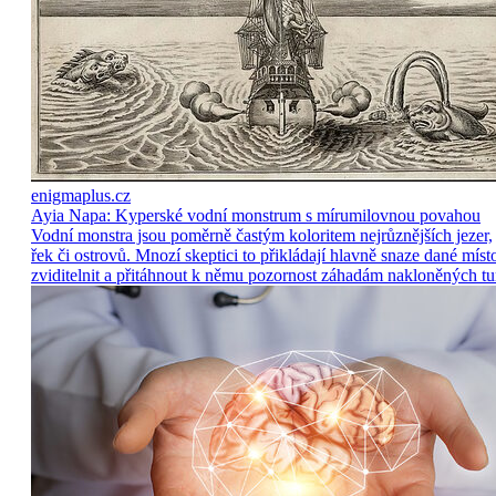
enigmaplus.cz
Ayia Napa: Kyperské vodní monstrum s mírumilovnou povahou
Vodní monstra jsou poměrně častým koloritem nejrůznějších jezer,
řek či ostrovů. Mnozí skeptici to přikládají hlavně snaze dané míst
zviditelnit a přitáhnout k němu pozornost záhadám nakloněných tu