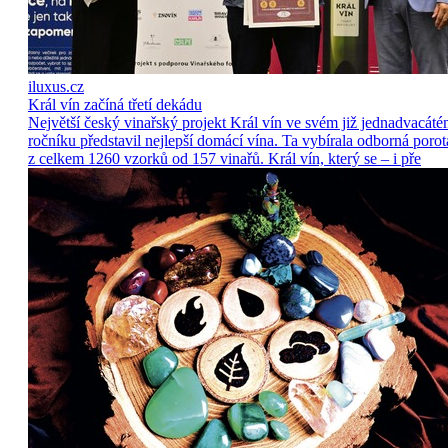
iluxus.cz
Král vín začíná třetí dekádu
Největší český vinařský projekt Král vín ve svém již jednadvacát
ročníku představil nejlepší domácí vína. Ta vybírala odborná porot
z celkem 1260 vzorků od 157 vinařů. Král vín, který se – i pře