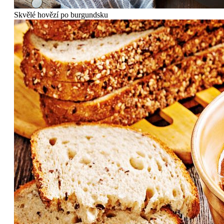
Skvělé hovězí po burgundsku