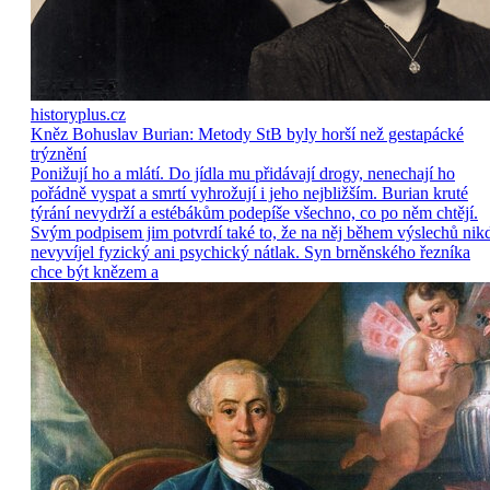
historyplus.cz
Kněz Bohuslav Burian: Metody StB byly horší než gestapácké
trýznění
Ponižují ho a mlátí. Do jídla mu přidávají drogy, nenechají ho
pořádně vyspat a smrtí vyhrožují i jeho nejbližším. Burian kruté
týrání nevydrží a estébákům podepíše všechno, co po něm chtějí.
Svým podpisem jim potvrdí také to, že na něj během výslechů nik
nevyvíjel fyzický ani psychický nátlak. Syn brněnského řezníka
chce být knězem a