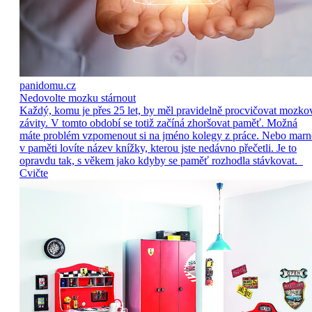
panidomu.cz
Nedovolte mozku stárnout
Každý, komu je přes 25 let, by měl pravidelně procvičovat mozko
závity. V tomto období se totiž začíná zhoršovat paměť. Možná
máte problém vzpomenout si na jméno kolegy z práce. Nebo marn
v paměti lovíte název knížky, kterou jste nedávno přečetli. Je to
opravdu tak, s věkem jako kdyby se paměť rozhodla stávkovat.
Cvičte