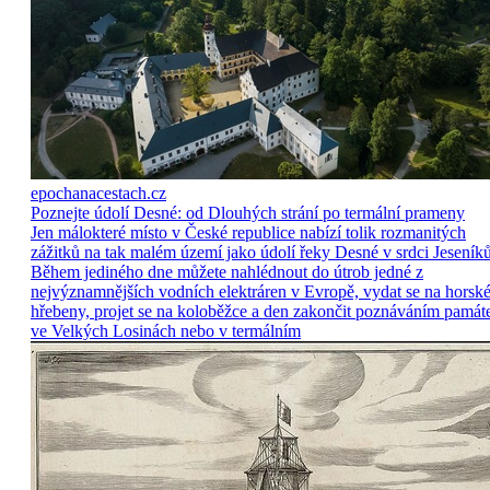
epochanacestach.cz
Poznejte údolí Desné: od Dlouhých strání po termální prameny
Jen málokteré místo v České republice nabízí tolik rozmanitých
zážitků na tak malém území jako údolí řeky Desné v srdci Jeseníků
Během jediného dne můžete nahlédnout do útrob jedné z
nejvýznamnějších vodních elektráren v Evropě, vydat se na horsk
hřebeny, projet se na koloběžce a den zakončit poznáváním památ
ve Velkých Losinách nebo v termálním