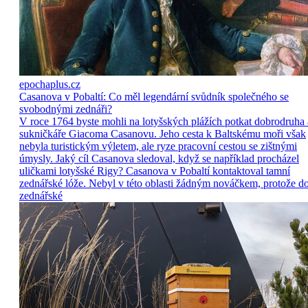
epochaplus.cz
Casanova v Pobaltí: Co měl legendární svůdník společného se
svobodnými zednáři?
V roce 1764 byste mohli na lotyšských plážích potkat dobrodruha 
sukničkáře Giacoma Casanovu. Jeho cesta k Baltskému moři však
nebyla turistickým výletem, ale ryze pracovní cestou se zištnými
úmysly. Jaký cíl Casanova sledoval, když se například procházel
uličkami lotyšské Rigy? Casanova v Pobaltí kontaktoval tamní
zednářské lóže. Nebyl v této oblasti žádným nováčkem, protože d
zednářské