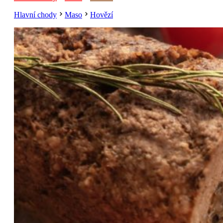
Hlavní chody
Maso
Hovězí