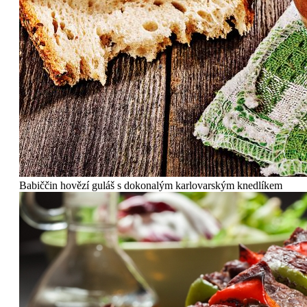
Babiččin hovězí guláš s dokonalým karlovarským knedlíkem