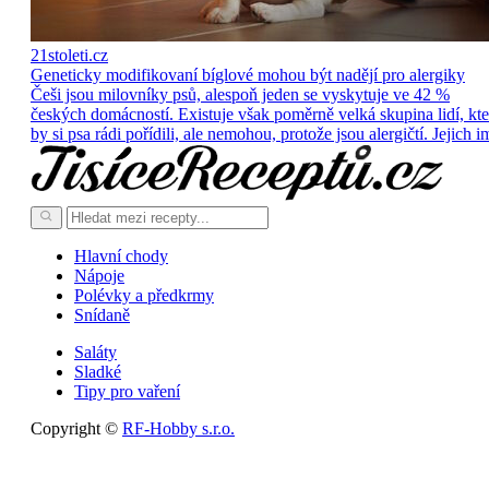
21stoleti.cz
Geneticky modifikovaní bíglové mohou být nadějí pro alergiky
Češi jsou milovníky psů, alespoň jeden se vyskytuje ve 42 %
českých domácností. Existuje však poměrně velká skupina lidí, kte
by si psa rádi pořídili, ale nemohou, protože jsou alergičtí. Jejich i
Hlavní chody
Nápoje
Polévky a předkrmy
Snídaně
Saláty
Sladké
Tipy pro vaření
Copyright ©
RF-Hobby s.r.o.