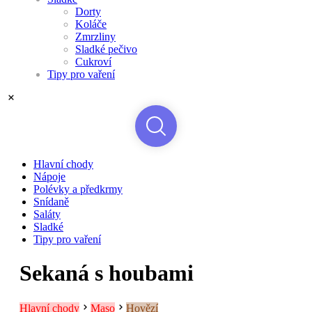
Dorty
Koláče
Zmrzliny
Sladké pečivo
Cukroví
Tipy pro vaření
Hlavní chody
Nápoje
Polévky a předkrmy
Snídaně
Saláty
Sladké
Tipy pro vaření
Sekaná s houbami
Hlavní chody
Maso
Hovězí