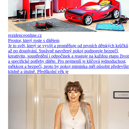
rezidenceonline.cz
Prostor, který roste s dítětem
Je to svět, který se vyvíjí a proměňuje od prvních dětských krůčků
až po dospívání. Správně navržený pokoj podporuje bezpečí,
kreativitu, soustředění i odpočinek a reaguje na každou etapu život
a specifické potřeby dítěte. Pro nejmenší je klíčová jednoduchost,
měkkost a bezpečí, proto by pokoj miminka měl působit předevší
klidně a útulně. Předškolní věk je