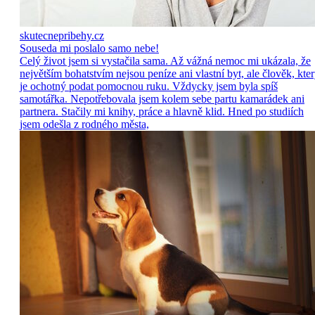
skutecnepribehy.cz
Souseda mi poslalo samo nebe!
Celý život jsem si vystačila sama. Až vážná nemoc mi ukázala, že
největším bohatstvím nejsou peníze ani vlastní byt, ale člověk, kte
je ochotný podat pomocnou ruku. Vždycky jsem byla spíš
samotářka. Nepotřebovala jsem kolem sebe partu kamarádek ani
partnera. Stačily mi knihy, práce a hlavně klid. Hned po studiích
jsem odešla z rodného města,