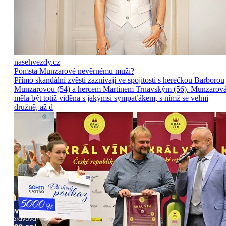
nasehvezdy.cz
Pomsta Munzarové nevěrnému muži?
Přímo skandální zvěsti zaznívají ve spojitosti s herečkou Barborou
Munzarovou (54) a hercem Martinem Trnavským (56). Munzarov
měla být totiž viděna s jakýmsi sympaťákem, s nímž se velmi
družně, až d