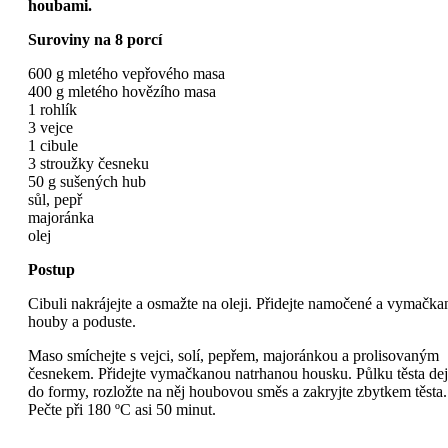
houbami.
Suroviny na 8 porcí
600 g mletého vepřového masa
400 g mletého hovězího masa
1 rohlík
3 vejce
1 cibule
3 stroužky česneku
50 g sušených hub
sůl, pepř
majoránka
olej
Postup
Cibuli nakrájejte a osmažte na oleji. Přidejte namočené a vymačka
houby a poduste.
Maso smíchejte s vejci, solí, pepřem, majoránkou a prolisovaným
česnekem. Přidejte vymačkanou natrhanou housku. Půlku těsta dej
do formy, rozložte na něj houbovou směs a zakryjte zbytkem těsta.
Pečte při 180 ºC asi 50 minut.