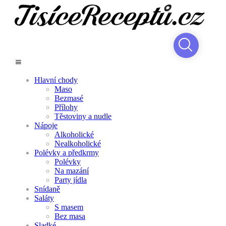
Hlavní chody
Maso
Bezmasé
Přílohy
Těstoviny a nudle
Nápoje
Alkoholické
Nealkoholické
Polévky a předkrmy
Polévky
Na mazání
Party jídla
Snídaně
Saláty
S masem
Bez masa
Sladké