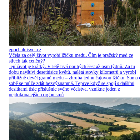
epochalnisvet.cz
Včela za celý život vyrobí lžičku medu. Čím je pražský med ze
střech tak ceněný?
Její život je krátký. V létě trvá pouhých šest až osm týdnů. Za tu
dobu navštíví desetitisíce květů, nalétá stovky kilometrů a vyrobí
přibližně devět gramů medu – zhruba jednu čajovou lžičku. Sama 
sobě se může zdát bezvýznamná. Teprve když se spojí s dalšími
desítkami tisíc příslušnic svého včelstva, vznikne jeden z
nejdokonalejších organismů