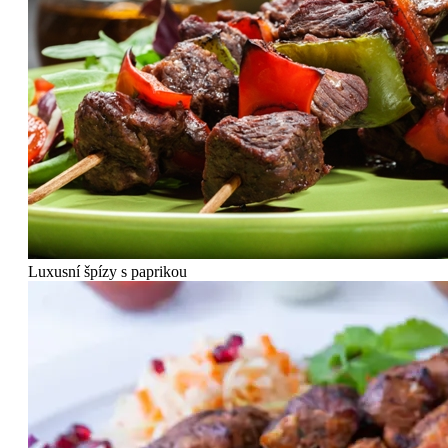
Luxusní špízy s paprikou