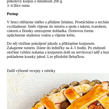
piškotový korpus o hmotnosti 200 g
3–4 lžíce rumu
Postup
V hrnci ohřejeme mléko a přidáme želatinu. Promícháme a nechá
vychladnout. Směs vlijeme do mixéru a spolu s tukem, tvarohem,
cukrem a žloutky umixujeme dohladka. Dortovou formu
opláchneme studenou vodou a vlijeme krém.
Do něj vložíme pokrájené jahody a přiklopíme korpusem.
Zakapeme rumem. Dáme do ledničky na 4–5 hodin. Po ztuhnutí
otočíme vzhůru nohama a korpusem dolů na servírovací talíř a hus
poklademe kousky jahod. Lze přizdobit šlehačkou.
Další výborné recepty z rubriky