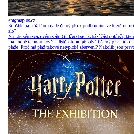
enigmaplus.cz
Strašidelná pláž Dumas: Je černý písek podhoubím, ze kterého ros
zlo?
V indickém svazovém státu Gudžarát se nachází část pobřeží, kter
má hodně temnou pověst. Jistě k tomu přispívá i černý písek této
pláže. Proč má pláž takové netypické zbarvení? Nakolik jsou prav