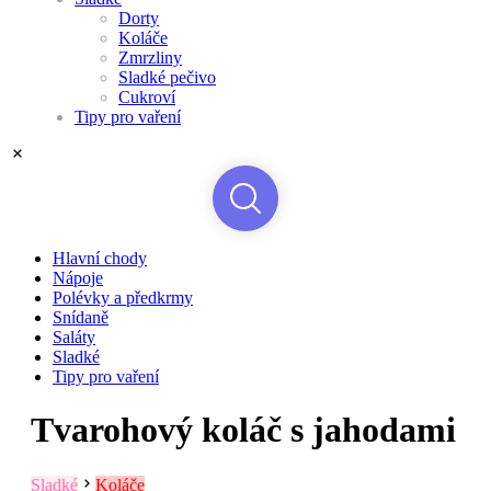
Dorty
Koláče
Zmrzliny
Sladké pečivo
Cukroví
Tipy pro vaření
Hlavní chody
Nápoje
Polévky a předkrmy
Snídaně
Saláty
Sladké
Tipy pro vaření
Tvarohový koláč s jahodami
Sladké
Koláče