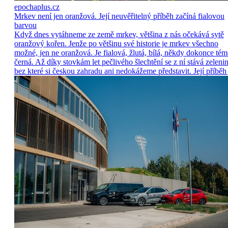
epochaplus.cz
Mrkev není jen oranžová. Její neuvěřitelný příběh začíná fialovou
barvou
Když dnes vytáhneme ze země mrkev, většina z nás očekává sytě
oranžový kořen. Jenže po většinu své historie je mrkev všechno
možné, jen ne oranžová. Je fialová, žlutá, bílá, někdy dokonce tém
černá. Až díky stovkám let pečlivého šlechtění se z ní stává zelenin
bez které si českou zahradu ani nedokážeme představit. Její příběh 