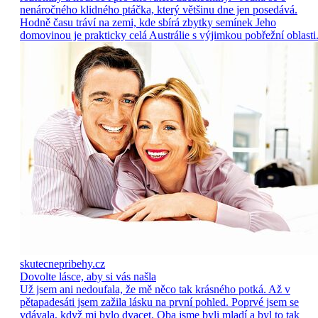
nenáročného klidného ptáčka, který většinu dne jen posedává.
Hodně času tráví na zemi, kde sbírá zbytky semínek Jeho
domovinou je prakticky celá Austrálie s výjimkou pobřežní oblasti
skutecnepribehy.cz
Dovolte lásce, aby si vás našla
Už jsem ani nedoufala, že mě něco tak krásného potká. Až v
pětapadesáti jsem zažila lásku na první pohled. Poprvé jsem se
vdávala, když mi bylo dvacet. Oba jsme byli mladí a byl to tak