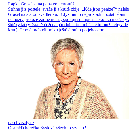
Lapka Grasel si na panstvo netroufl?
Strhne ji z postele, sváže ji a krutě zbije. „Kde jsou peníze?“ naléh
Grasel na starou švadlenku. Když mu to neprozradí – ostatně ani
nemůže, protože žádné nemá, spokojí se lupič s několika měďáky 
štůčky látky. Zraněná žena pár dní nato umírá. Je to muž nebývale
krutý. Jeho činy budí hrůzu ještě dlouho po jeho smrti
nasehvezdy.cz
Osamělá herečka Syslová všechno vzdala?