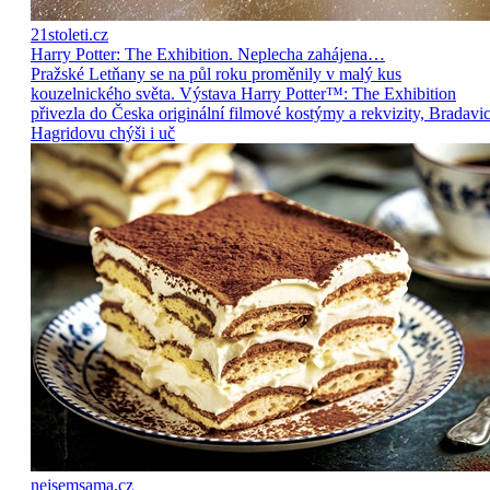
21stoleti.cz
Harry Potter: The Exhibition. Neplecha zahájena…
Pražské Letňany se na půl roku proměnily v malý kus
kouzelnického světa. Výstava Harry Potter™: The Exhibition
přivezla do Česka originální filmové kostýmy a rekvizity, Bradavic
Hagridovu chýši i uč
nejsemsama.cz