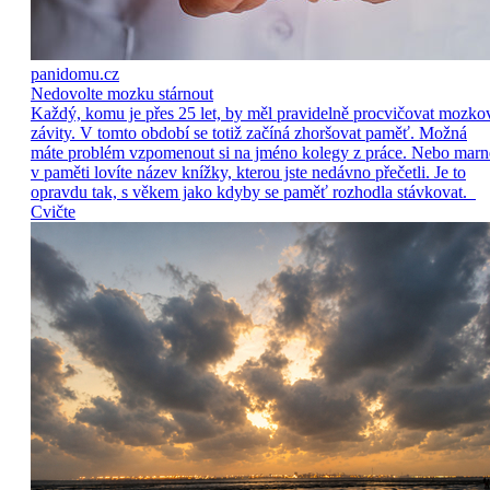
panidomu.cz
Nedovolte mozku stárnout
Každý, komu je přes 25 let, by měl pravidelně procvičovat mozko
závity. V tomto období se totiž začíná zhoršovat paměť. Možná
máte problém vzpomenout si na jméno kolegy z práce. Nebo marn
v paměti lovíte název knížky, kterou jste nedávno přečetli. Je to
opravdu tak, s věkem jako kdyby se paměť rozhodla stávkovat.
Cvičte