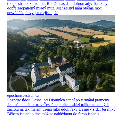
říkajíc sňatek z rozumu. Rodiče nás dali dohromady, Toník byl
dobře zaopatřený mladý muž. Manželství nám oběma moc
nesvědčilo, brzy jsme zjistili, že
epochanacestach.cz
Poznejte údolí Desné: od Dlouhých strání po termální prameny
Jen málokteré místo v České republice nabízí tolik rozmanitých
zážitků na tak malém území jako údolí řeky Desné v srdci Jeseníků
Během jediného dne můžete nahlédnout do útrob jedné z