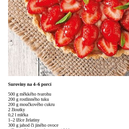
Suroviny na 4–6 porcí
500 g měkkého tvarohu
200 g rostlinného tuku
200 g moučkového cukru
2 žloutky
0,2 l mléka
1–2 lžíce želatiny
300 g jahod či jiného ovoce