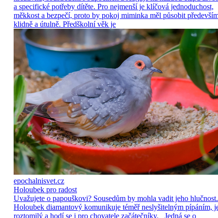
a specifické potřeby dítěte. Pro nejmenší je klíčová jednoduchost,
měkkost a bezpečí, proto by pokoj miminka měl působit předevší
klidně a útulně. Předškolní věk je
epochalnisvet.cz
Holoubek pro radost
Uvažujete o papouškovi? Sousedům by mohla vadit jeho hlučnost.
Holoubek diamantový komunikuje téměř neslyšitelným pípáním, j
roztomilý a hodí se i pro chovatele začátečníky. Jedná se o