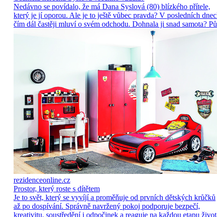
Nedávno se povídalo, že má Dana Syslová (80) blízkého přítele,
který je jí oporou. Ale je to ještě vůbec pravda? V posledních dne
čím dál častěji mluví o svém odchodu. Dohnala ji snad samota? Pů
rezidenceonline.cz
Prostor, který roste s dítětem
Je to svět, který se vyvíjí a proměňuje od prvních dětských krůčků
až po dospívání. Správně navržený pokoj podporuje bezpečí,
kreativitu, soustředění i odpočinek a reaguje na každou etapu život