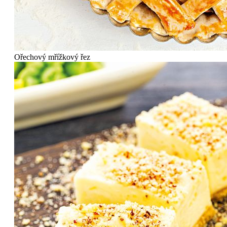
Ořechový mřížkový řez