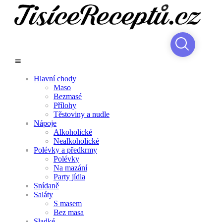
Hlavní chody
Maso
Bezmasé
Přílohy
Těstoviny a nudle
Nápoje
Alkoholické
Nealkoholické
Polévky a předkrmy
Polévky
Na mazání
Party jídla
Snídaně
Saláty
S masem
Bez masa
Sladké