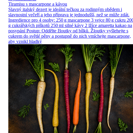
Tiramisu s mascarpone a kávou
Slavný italský dezert je ideální tečkou za rodinným obědem i
slavnostní večeří a jeho příprava je jednodušší, než se může zdát.
Ingredience pro 4 osoby: 250 g mascarpone 3 vejce 80 g cukru 20
g cukrářských piškotů 250 ml silné kávy 2 lžíce amaretta kakao na
posypání Postup: Oddělte žloutky od bílků. Žloutky vyšlehejte s
cukrem do světlé pěny a postupně do nich vmíchejte mascarpone,
aby vznikl hladký