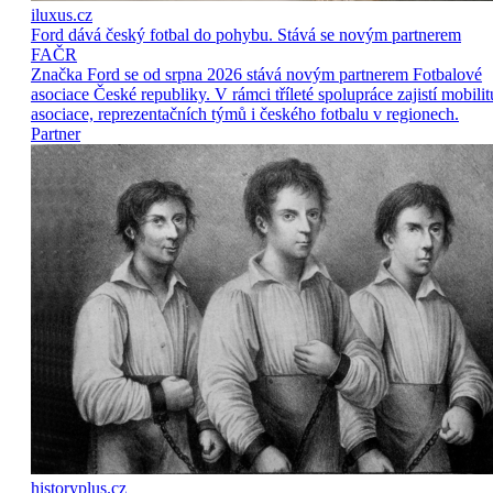
iluxus.cz
Ford dává český fotbal do pohybu. Stává se novým partnerem
FAČR
Značka Ford se od srpna 2026 stává novým partnerem Fotbalové
asociace České republiky. V rámci tříleté spolupráce zajistí mobilit
asociace, reprezentačních týmů i českého fotbalu v regionech.
Partner
historyplus.cz