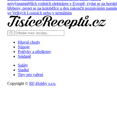
nejvýznamnějších vodních elektráren v Evropě, vydat se na horsk
hřebeny, projet se na koloběžce a den zakončit poznáváním památ
ve Velkých Losinách nebo v termálním
Hlavní chody
Nápoje
Polévky a předkrmy
Snídaně
Saláty
Sladké
Tipy pro vaření
Copyright ©
RF-Hobby s.r.o.