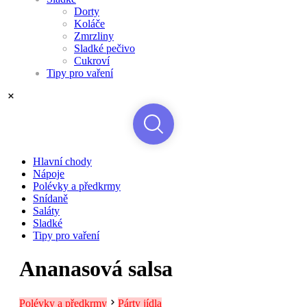
Dorty
Koláče
Zmrzliny
Sladké pečivo
Cukroví
Tipy pro vaření
Hlavní chody
Nápoje
Polévky a předkrmy
Snídaně
Saláty
Sladké
Tipy pro vaření
Ananasová salsa
Polévky a předkrmy
Párty jídla