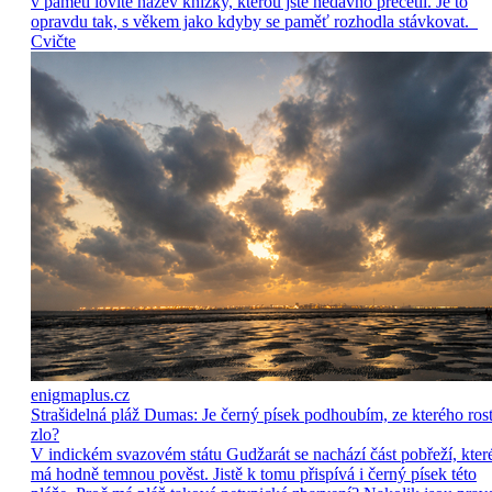
v paměti lovíte název knížky, kterou jste nedávno přečetli. Je to
opravdu tak, s věkem jako kdyby se paměť rozhodla stávkovat.
Cvičte
enigmaplus.cz
Strašidelná pláž Dumas: Je černý písek podhoubím, ze kterého ros
zlo?
V indickém svazovém státu Gudžarát se nachází část pobřeží, kter
má hodně temnou pověst. Jistě k tomu přispívá i černý písek této