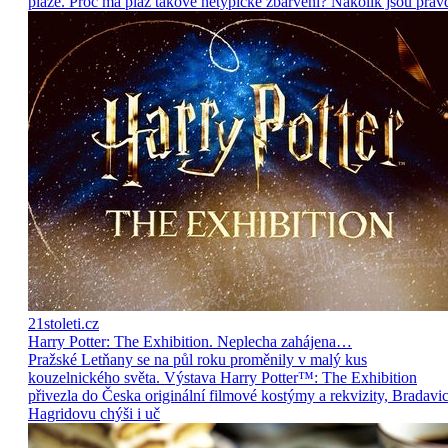
pláže. Proč má pláž takové netypické zbarvení? Nakolik jsou prav
21stoleti.cz
Harry Potter: The Exhibition. Neplecha zahájena…
Pražské Letňany se na půl roku proměnily v malý kus
kouzelnického světa. Výstava Harry Potter™: The Exhibition
přivezla do Česka originální filmové kostýmy a rekvizity, Bradavic
Hagridovu chýši i uč