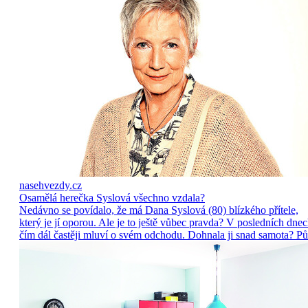
nasehvezdy.cz
Osamělá herečka Syslová všechno vzdala?
Nedávno se povídalo, že má Dana Syslová (80) blízkého přítele,
který je jí oporou. Ale je to ještě vůbec pravda? V posledních dne
čím dál častěji mluví o svém odchodu. Dohnala ji snad samota? Pů