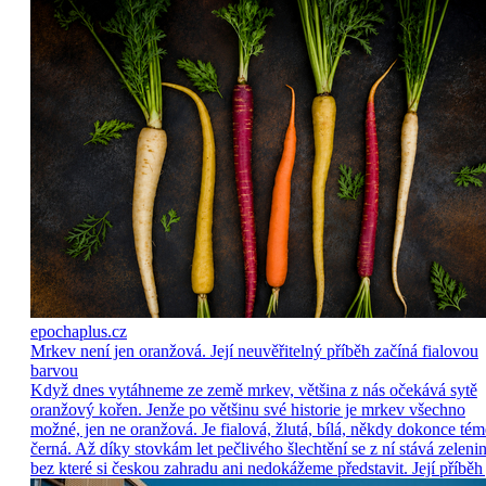
epochaplus.cz
Mrkev není jen oranžová. Její neuvěřitelný příběh začíná fialovou
barvou
Když dnes vytáhneme ze země mrkev, většina z nás očekává sytě
oranžový kořen. Jenže po většinu své historie je mrkev všechno
možné, jen ne oranžová. Je fialová, žlutá, bílá, někdy dokonce tém
černá. Až díky stovkám let pečlivého šlechtění se z ní stává zelenin
bez které si českou zahradu ani nedokážeme představit. Její příběh 