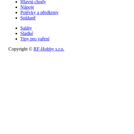
Hlavní chody
Nápoje
Polévky a předkrmy
Snídaně
Saláty
Sladké
Tipy pro vaření
Copyright ©
RF-Hobby s.r.o.