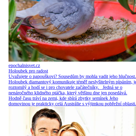
epochalnisvet.cz
Holoubek pro radost
Uvažujete o papouškovi? Sousedům by mohla vadit jeho hlučnost.
Holoubek diamantový komunikuje téměř neslyšitelným pípáním, j
roztomilý a hodí se i pro chovatele začátečníky. Jedná se o
nenáročného klidného ptáčka, který většinu dne jen posedává.
Hodně času tráví na zemi, kde sbírá zbytky semínek Jeho
domovinou je prakticky celá Austrálie s výjimkou pobřežní oblasti