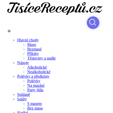
Hlavní chody
Maso
Bezmasé
Přílohy
Těstoviny a nudle
Nápoje
Alkoholické
Nealkoholické
Polévky a předkrmy
Polévky
Na mazání
Party jídla
Snídaně
Saláty
S masem
Bez masa
Sladké