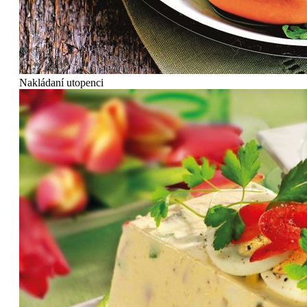
Nakládaní utopenci