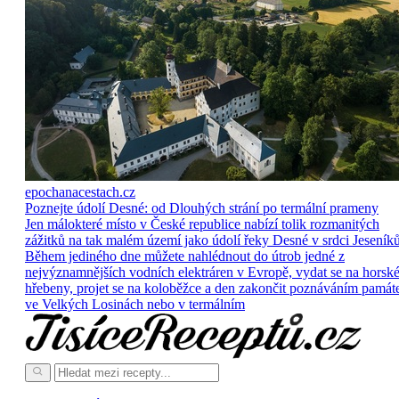
epochanacestach.cz
Poznejte údolí Desné: od Dlouhých strání po termální prameny
Jen málokteré místo v České republice nabízí tolik rozmanitých
zážitků na tak malém území jako údolí řeky Desné v srdci Jeseníků
Během jediného dne můžete nahlédnout do útrob jedné z
nejvýznamnějších vodních elektráren v Evropě, vydat se na horsk
hřebeny, projet se na koloběžce a den zakončit poznáváním památ
ve Velkých Losinách nebo v termálním