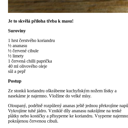
Je to skvělá příloha třeba k masu!
Suroviny
1 hrst čerstvého koriandru
½ ananasu
½ červené cibule
½ limety
1 červená chilli paprička
40 ml olivového oleje
sůl a pepř
Postup
Ze stonků koriandru oškrábeme kuchyňským nožem lístky a
nasekáme je najemno. Vložíme do velké mísy.
Oloupaný, podélně rozpůlený ananas ještě jednou překrojíme napů
Vykrojíme tuhé jádro. Vzniklé díly ananasu nakrájíme na tenké
plátky nebo kostičky a přisypeme ke koriandru. Vsypeme najemn
pokrájenou červenou cibuli.