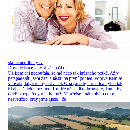
skutecnepribehy.cz
Dovolte lásce, aby si vás našla
Už jsem ani nedoufala, že mě něco tak krásného potká. Až v
pětapadesáti jsem zažila lásku na první pohled. Poprvé jsem se
vdávala, když mi bylo dvacet. Oba jsme byli mladí a byl to tak
říkajíc sňatek z rozumu. Rodiče nás dali dohromady, Toník byl
dobře zaopatřený mladý muž. Manželství nám oběma moc
nesvědčilo, brzy jsme zjistili, že