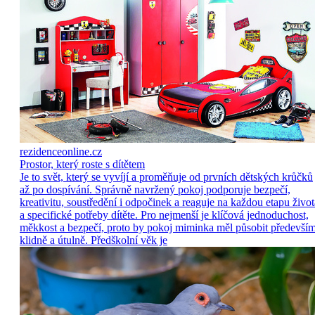
rezidenceonline.cz
Prostor, který roste s dítětem
Je to svět, který se vyvíjí a proměňuje od prvních dětských krůčků
až po dospívání. Správně navržený pokoj podporuje bezpečí,
kreativitu, soustředění i odpočinek a reaguje na každou etapu život
a specifické potřeby dítěte. Pro nejmenší je klíčová jednoduchost,
měkkost a bezpečí, proto by pokoj miminka měl působit předevší
klidně a útulně. Předškolní věk je