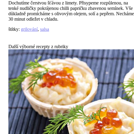
Dochutíme čerstvou šťávou z limety. Přisypeme rozpůlenou, na
tenké nudličky pokrájenou chilli papričku zbavenou semínek. Vše
důkladně promícháme s olivovým olejem, solí a pepřem. Necháme
30 minut odležet v chladu.
štítky
:
grilování
,
salsa
Další výborné recepty z rubriky