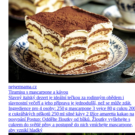
nejsemsama.cz
Tiramisu s mascarpone a kávou
Slavný italský dezert je ideální tečkou za rodinným obědem i
slavnostní večeří a jeho příprava je jednodušší, než se může zdát.
Ingredience pro 4 osoby: 250 g mascarpone 3 vejce 80 g cukru 20
g cukrářských piškotů 250 ml silné kávy 2 lžíce amaretta kakao na
posypání Postup: Oddělte žloutky od bílků. Žloutky vyšlehejte s
cukrem do světlé pěny a postupně do nich vmíchejte mascarpone,
aby vznikl hladký