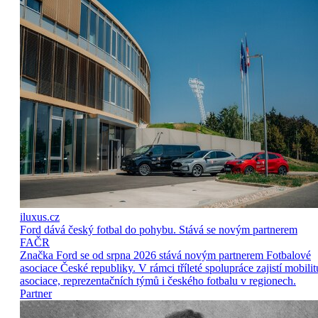
iluxus.cz
Ford dává český fotbal do pohybu. Stává se novým partnerem
FAČR
Značka Ford se od srpna 2026 stává novým partnerem Fotbalové
asociace České republiky. V rámci tříleté spolupráce zajistí mobilit
asociace, reprezentačních týmů i českého fotbalu v regionech.
Partner