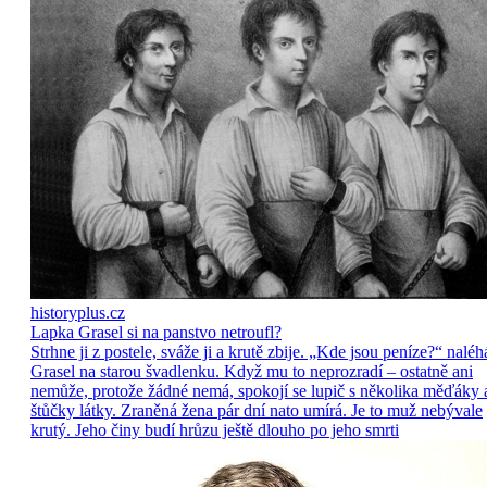
historyplus.cz
Lapka Grasel si na panstvo netroufl?
Strhne ji z postele, sváže ji a krutě zbije. „Kde jsou peníze?“ naléh
Grasel na starou švadlenku. Když mu to neprozradí – ostatně ani
nemůže, protože žádné nemá, spokojí se lupič s několika měďáky 
štůčky látky. Zraněná žena pár dní nato umírá. Je to muž nebývale
krutý. Jeho činy budí hrůzu ještě dlouho po jeho smrti