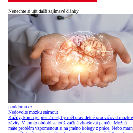
Nenechte si ujít další zajímavé články
panidomu.cz
Nedovolte mozku stárnout
Každý, komu je přes 25 let, by měl pravidelně procvičovat mozko
závity. V tomto období se totiž začíná zhoršovat paměť. Možná
máte problém vzpomenout si na jméno kolegy z práce. Nebo marn