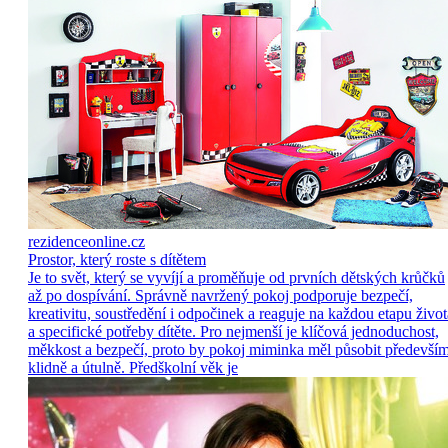
rezidenceonline.cz
Prostor, který roste s dítětem
Je to svět, který se vyvíjí a proměňuje od prvních dětských krůčků
až po dospívání. Správně navržený pokoj podporuje bezpečí,
kreativitu, soustředění i odpočinek a reaguje na každou etapu život
a specifické potřeby dítěte. Pro nejmenší je klíčová jednoduchost,
měkkost a bezpečí, proto by pokoj miminka měl působit předevší
klidně a útulně. Předškolní věk je