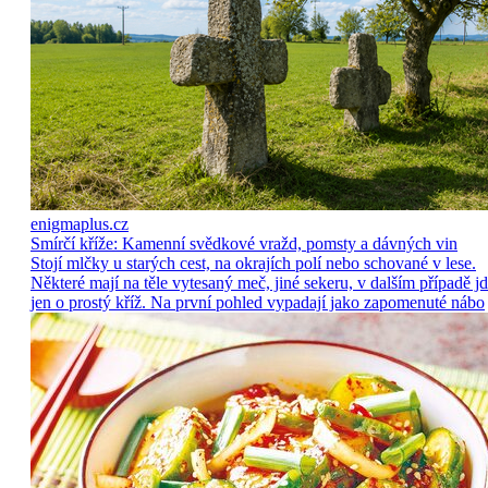
enigmaplus.cz
Smírčí kříže: Kamenní svědkové vražd, pomsty a dávných vin
Stojí mlčky u starých cest, na okrajích polí nebo schované v lese.
Některé mají na těle vytesaný meč, jiné sekeru, v dalším případě j
jen o prostý kříž. Na první pohled vypadají jako zapomenuté nábo