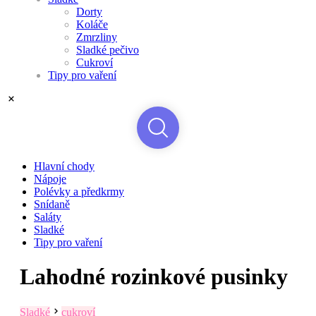
Dorty
Koláče
Zmrzliny
Sladké pečivo
Cukroví
Tipy pro vaření
Hlavní chody
Nápoje
Polévky a předkrmy
Snídaně
Saláty
Sladké
Tipy pro vaření
Lahodné rozinkové pusinky
Sladké
cukroví