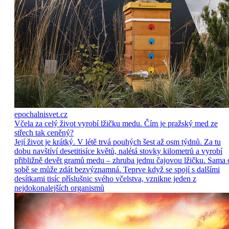
epochalnisvet.cz
Včela za celý život vyrobí lžičku medu. Čím je pražský med ze
střech tak ceněný?
Její život je krátký. V létě trvá pouhých šest až osm týdnů. Za tu
dobu navštíví desetitisíce květů, nalétá stovky kilometrů a vyrobí
přibližně devět gramů medu – zhruba jednu čajovou lžičku. Sama 
sobě se může zdát bezvýznamná. Teprve když se spojí s dalšími
desítkami tisíc příslušnic svého včelstva, vznikne jeden z
nejdokonalejších organismů