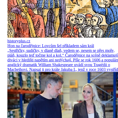
historyplus.cz
Hon na čarodějnice: Lovcům šel příkladem sám král
„Sestřičky, sudičky, v dlaně dlaň, vedem se, nesem se přes moře,
pláň, kouzlo teď točme kol a kol.“ Čarodějnice na scéně deklamují
diváci v hledišti napětím ani nedýchají. Píše se rok 1606 a populár
anglický dramatik William Shakespeare uvádí svou Tragédii o
Macbethovi. Napsal ji pro krále Jakuba I., jenž v roce 1603 vystříd