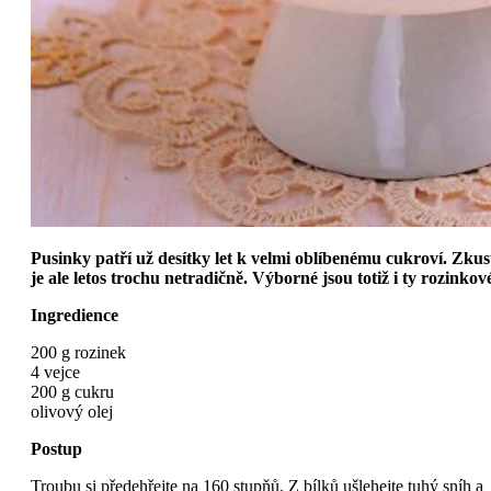
Pusinky patří už desítky let k velmi oblíbenému cukroví. Zkus
je ale letos trochu netradičně. Výborné jsou totiž i ty rozinkov
Ingredience
200 g rozinek
4 vejce
200 g cukru
olivový olej
Postup
Troubu si předehřejte na 160 stupňů. Z bílků ušlehejte tuhý sníh a