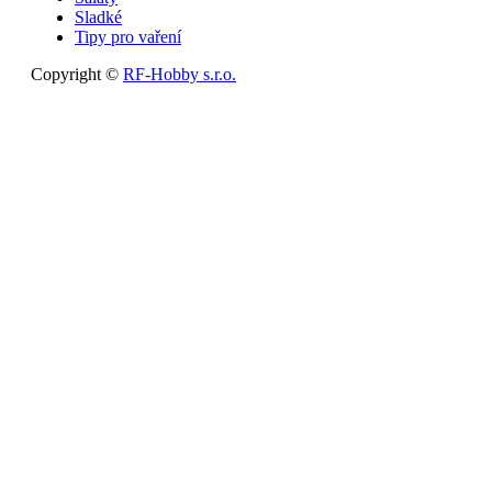
Sladké
Tipy pro vaření
Copyright ©
RF-Hobby s.r.o.