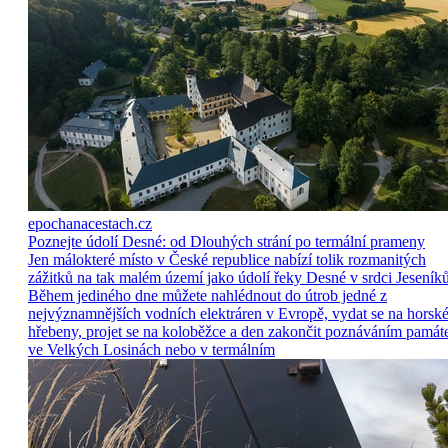
epochanacestach.cz
Poznejte údolí Desné: od Dlouhých strání po termální prameny
Jen málokteré místo v České republice nabízí tolik rozmanitých
zážitků na tak malém území jako údolí řeky Desné v srdci Jeseníků
Během jediného dne můžete nahlédnout do útrob jedné z
nejvýznamnějších vodních elektráren v Evropě, vydat se na horsk
hřebeny, projet se na koloběžce a den zakončit poznáváním památ
ve Velkých Losinách nebo v termálním