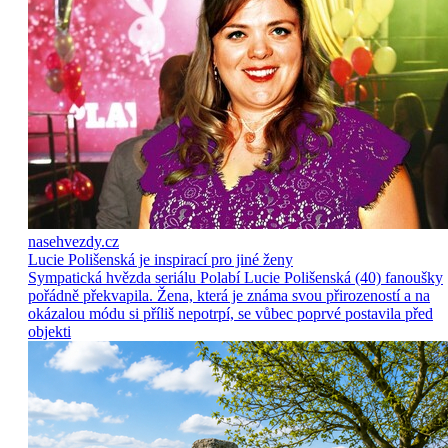
nasehvezdy.cz
Lucie Polišenská je inspirací pro jiné ženy
Sympatická hvězda seriálu Polabí Lucie Polišenská (40) fanoušky
pořádně překvapila. Žena, která je známa svou přirozeností a na
okázalou módu si příliš nepotrpí, se vůbec poprvé postavila před
objekti