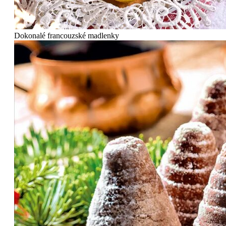
Dokonalé francouzské madlenky