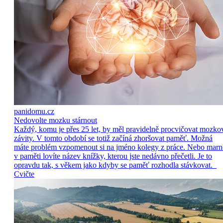
panidomu.cz
Nedovolte mozku stárnout
Každý, komu je přes 25 let, by měl pravidelně procvičovat mozko
závity. V tomto období se totiž začíná zhoršovat paměť. Možná
máte problém vzpomenout si na jméno kolegy z práce. Nebo marn
v paměti lovíte název knížky, kterou jste nedávno přečetli. Je to
opravdu tak, s věkem jako kdyby se paměť rozhodla stávkovat.
Cvičte