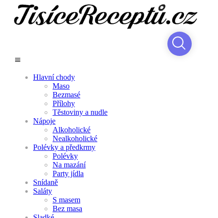
Hlavní chody
Maso
Bezmasé
Přílohy
Těstoviny a nudle
Nápoje
Alkoholické
Nealkoholické
Polévky a předkrmy
Polévky
Na mazání
Party jídla
Snídaně
Saláty
S masem
Bez masa
Sladké