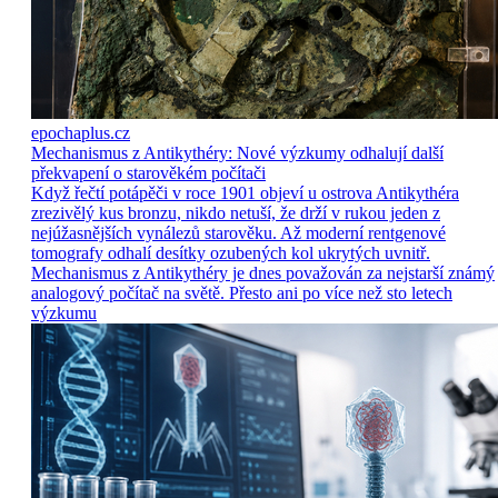
epochaplus.cz
Mechanismus z Antikythéry: Nové výzkumy odhalují další
překvapení o starověkém počítači
Když řečtí potápěči v roce 1901 objeví u ostrova Antikythéra
zrezivělý kus bronzu, nikdo netuší, že drží v rukou jeden z
nejúžasnějších vynálezů starověku. Až moderní rentgenové
tomografy odhalí desítky ozubených kol ukrytých uvnitř.
Mechanismus z Antikythéry je dnes považován za nejstarší známý
analogový počítač na světě. Přesto ani po více než sto letech
výzkumu