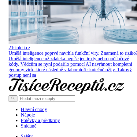
21stoleti.cz
Umělá inteligence poprvé navrhla funkční viry. Znamená to riziko
Umělá inteligence už zdaleka nepíše jen texty nebo počítačové
kódy. Vědcům se nyní podařilo pomocí AI navrhnout kompletní
genomy virů, které následně v laboratoři skutečně ožily. Takový
postup není sa
Hlavní chody
Nápoje
Polévky a předkrmy
Snídaně
Saláty