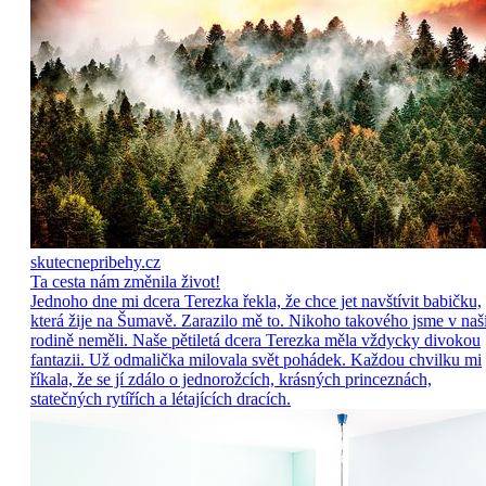
skutecnepribehy.cz
Ta cesta nám změnila život!
Jednoho dne mi dcera Terezka řekla, že chce jet navštívit babičku,
která žije na Šumavě. Zarazilo mě to. Nikoho takového jsme v naš
rodině neměli. Naše pětiletá dcera Terezka měla vždycky divokou
fantazii. Už odmalička milovala svět pohádek. Každou chvilku mi
říkala, že se jí zdálo o jednorožcích, krásných princeznách,
statečných rytířích a létajících dracích.