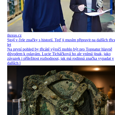
iluxus.cz
Stojí v čele značky s historií. Teď ji musím připravit na dalších třic
let
Na první pohled by třicáté výročí mohlo být pro Topnatur hlavně
důvodem k oslavám. Lucie Ticháčková ho ale vnímá jinak, jako
závazek i příležitost rozhodnout, jak má rodinná značka vypadat v
dalších l