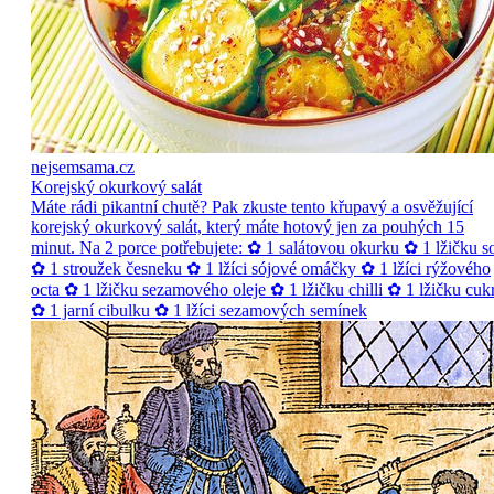
nejsemsama.cz
Korejský okurkový salát
Máte rádi pikantní chutě? Pak zkuste tento křupavý a osvěžující
korejský okurkový salát, který máte hotový jen za pouhých 15
minut. Na 2 porce potřebujete: ✿ 1 salátovou okurku ✿ 1 lžičku so
✿ 1 stroužek česneku ✿ 1 lžíci sójové omáčky ✿ 1 lžíci rýžového
octa ✿ 1 lžičku sezamového oleje ✿ 1 lžičku chilli ✿ 1 lžičku cuk
✿ 1 jarní cibulku ✿ 1 lžíci sezamových semínek