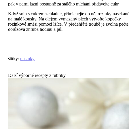
pak v parní lázni postupně za stálého míchání přidávejte cukr.
Když sníh s cukrem zchladne, přimíchejte do něj rozinky nasekan
na malé kousky. Na olejem vymazaný plech vytvořte kopečky
rozinkové směsi pomocí lžíce. V předehřáté troubě je zvolna pečte
dorůžova zhruba hodinu a půl
štítky
:
pusinky
Další výborné recepty z rubriky