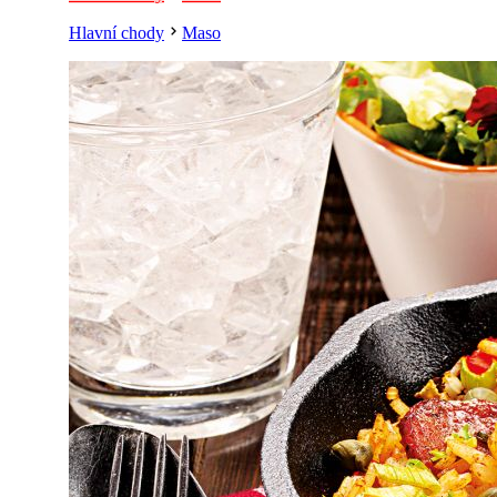
Hlavní chody
Maso