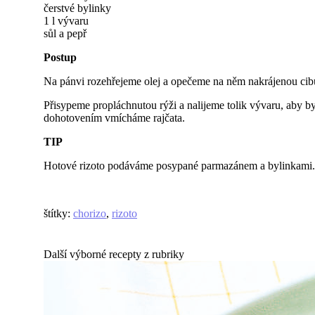
čerstvé bylinky
1 l vývaru
sůl a pepř
Postup
Na pánvi rozehřejeme olej a opečeme na něm nakrájenou cibu
Přisypeme propláchnutou rýži a nalijeme tolik vývaru, aby 
dohotovením vmícháme rajčata.
TIP
Hotové rizoto podáváme posypané parmazánem a bylinkami.
štítky
:
chorizo
,
rizoto
Další výborné recepty z rubriky