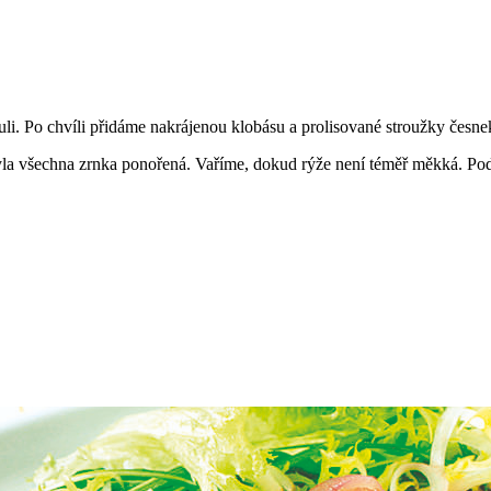
li. Po chvíli přidáme nakrájenou klobásu a prolisované stroužky česne
byla všechna zrnka ponořená. Vaříme, dokud rýže není téměř měkká. Pod