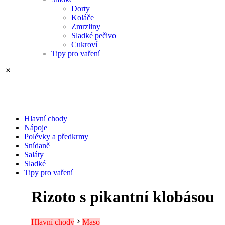
Dorty
Koláče
Zmrzliny
Sladké pečivo
Cukroví
Tipy pro vaření
Hlavní chody
Nápoje
Polévky a předkrmy
Snídaně
Saláty
Sladké
Tipy pro vaření
Rizoto s pikantní klobásou
Hlavní chody
Maso