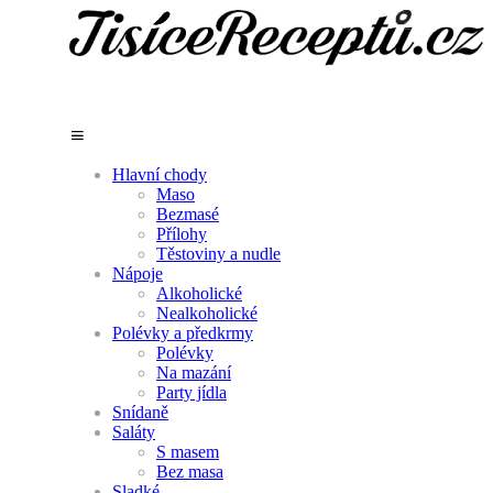
Hlavní chody
Maso
Bezmasé
Přílohy
Těstoviny a nudle
Nápoje
Alkoholické
Nealkoholické
Polévky a předkrmy
Polévky
Na mazání
Party jídla
Snídaně
Saláty
S masem
Bez masa
Sladké