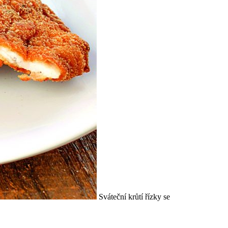
Sváteční krůtí řízky se