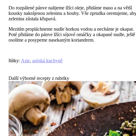
Do rozpálené pánve nalijeme lžíci oleje, přidáme maso a na větší
kousky nakrájenou zeleninu a houby. Vše zprudka orestujeme, ab
zelenina zůstala křupavá.
Mezitím propláchneme nudle horkou vodou a necháme je okapat.
Poté přidáme do pánve lžíci sójové omáčky a okapané nudle, ještě
osolíme a posypeme nasekaným koriandrem.
štítky
:
Asie
,
asijská kuchyně
Další výborné recepty z rubriky