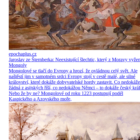
epochaplus.cz
Jaroslav ze Šternberka: Neexistující šlechtic, který z Moravy vyže
Mongoly
Mongolové se tlačí do Evropy a hrozí, že ovládnou celý svět. Ale
naštěstí jim v samotném srdci Evropy stojí v cestě malé, ale silné
království, které dokáže dobyvatelské hordy zastavit. Co nedokáže
žádná z asijských říší, co nedokážou Němci – to dokáže český král
Nebo že by ne? Mongolové od roku 1223 postupují podél
Kaspického a Azovského moře,