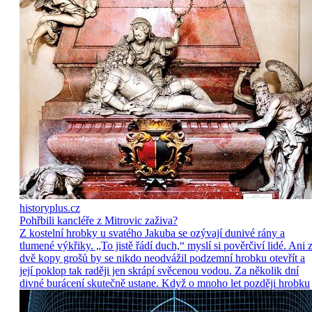
historyplus.cz
Pohřbili kancléře z Mitrovic zaživa?
Z kostelní hrobky u svatého Jakuba se ozývají dunivé rány a
tlumené výkřiky. „To jistě řádí duch,“ myslí si pověrčiví lidé. Ani 
dvě kopy grošů by se nikdo neodvážil podzemní hrobku otevřít a
její poklop tak raději jen skrápí svěcenou vodou. Za několik dní
divné burácení skutečně ustane. Když o mnoho let později hrobku