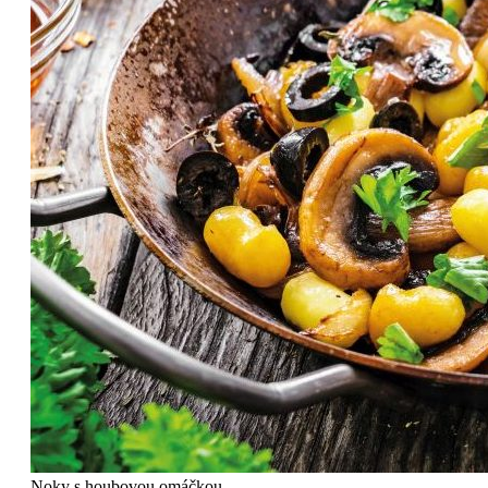
Noky s houbovou omáčkou