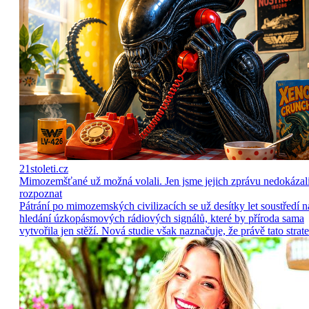
21stoleti.cz
Mimozemšťané už možná volali. Jen jsme jejich zprávu nedokázal
rozpoznat
Pátrání po mimozemských civilizacích se už desítky let soustředí n
hledání úzkopásmových rádiových signálů, které by příroda sama
vytvořila jen stěží. Nová studie však naznačuje, že právě tato strate