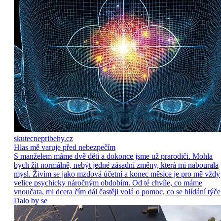
skutecnepribehy.cz
Hlas mě varuje před nebezpečím
S manželem máme dvě děti a dokonce jsme už prarodiči. Mohla
bych žít normálně, nebýt jedné zásadní změny, která mi nabourala
mysl. Živím se jako mzdová účetní a konec měsíce je pro mě vždy
velice psychicky náročným obdobím. Od té chvíle, co máme
vnoučata, mi dcera čím dál častěji volá o pomoc, co se hlídání týče
Dalo by se