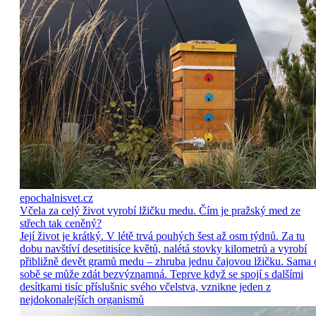
epochalnisvet.cz
Včela za celý život vyrobí lžičku medu. Čím je pražský med ze
střech tak ceněný?
Její život je krátký. V létě trvá pouhých šest až osm týdnů. Za tu
dobu navštíví desetitisíce květů, nalétá stovky kilometrů a vyrobí
přibližně devět gramů medu – zhruba jednu čajovou lžičku. Sama 
sobě se může zdát bezvýznamná. Teprve když se spojí s dalšími
desítkami tisíc příslušnic svého včelstva, vznikne jeden z
nejdokonalejších organismů