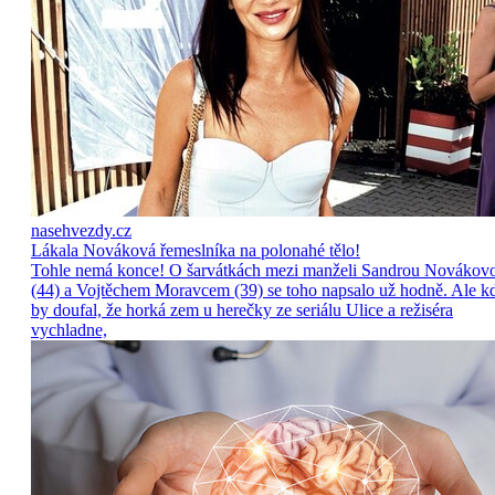
nasehvezdy.cz
Lákala Nováková řemeslníka na polonahé tělo!
Tohle nemá konce! O šarvátkách mezi manželi Sandrou Novákov
(44) a Vojtěchem Moravcem (39) se toho napsalo už hodně. Ale k
by doufal, že horká zem u herečky ze seriálu Ulice a režiséra
vychladne,