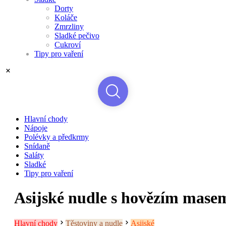
Dorty
Koláče
Zmrzliny
Sladké pečivo
Cukroví
Tipy pro vaření
Hlavní chody
Nápoje
Polévky a předkrmy
Snídaně
Saláty
Sladké
Tipy pro vaření
Asijské nudle s hovězím mase
Hlavní chody
Těstoviny a nudle
Asijské