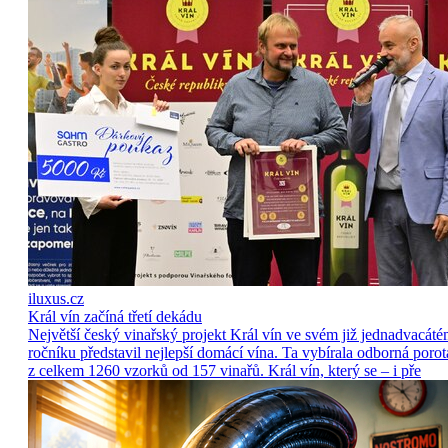
iluxus.cz
Král vín začíná třetí dekádu
Největší český vinařský projekt Král vín ve svém již jednadvacát
ročníku představil nejlepší domácí vína. Ta vybírala odborná porot
z celkem 1260 vzorků od 157 vinařů. Král vín, který se – i pře