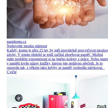
panidomu.cz
Nedovolte mozku stárnout
Každý, komu je přes 25 let, by měl pravidelně procvičovat mozko
závity. V tomto období se totiž začíná zhoršovat paměť. Možná
máte problém vzpomenout si na jméno kolegy z práce. Nebo marn
v paměti lovíte název knížky, kterou jste nedávno přečetli. Je to
opravdu tak, s věkem jako kdyby se paměť rozhodla stávkovat.
Cvičte