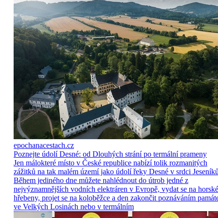
epochanacestach.cz
Poznejte údolí Desné: od Dlouhých strání po termální prameny
Jen málokteré místo v České republice nabízí tolik rozmanitých
zážitků na tak malém území jako údolí řeky Desné v srdci Jeseníků
Během jediného dne můžete nahlédnout do útrob jedné z
nejvýznamnějších vodních elektráren v Evropě, vydat se na horsk
hřebeny, projet se na koloběžce a den zakončit poznáváním památ
ve Velkých Losinách nebo v termálním