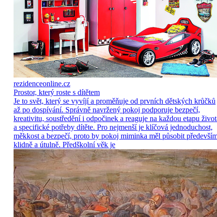
rezidenceonline.cz
Prostor, který roste s dítětem
Je to svět, který se vyvíjí a proměňuje od prvních dětských krůčků
až po dospívání. Správně navržený pokoj podporuje bezpečí,
kreativitu, soustředění i odpočinek a reaguje na každou etapu život
a specifické potřeby dítěte. Pro nejmenší je klíčová jednoduchost,
měkkost a bezpečí, proto by pokoj miminka měl působit předevší
klidně a útulně. Předškolní věk je