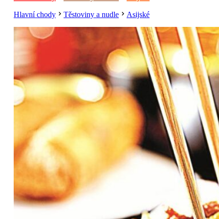
Hlavní chody
Těstoviny a nudle
Asijské