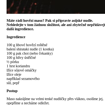
Máte rádi hovězí maso? Pak si připravte asijské nudle.
Nehledejte v tom žádnou složitost, ale ani zbytečně nepřidávej
další ingredience.
Ingredience
100 g libové hovězí roštěné
balení shirataki nudle (1 kostka)
100 g pak choi (nebo čekanky)
100 g hlívy ústřičné
½ pórku
1 hrst koriandru
lžíce sójové omáčky
lžíce oleje
například sezamového
sůl, pepř
Postup
Maso nakrájíme na velmi tenké nudličky přes vlákno, osolíme jej,
opepříme a necháme odležet.