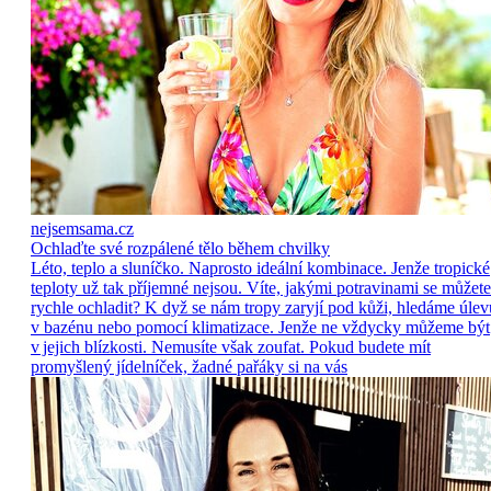
nejsemsama.cz
Ochlaďte své rozpálené tělo během chvilky
Léto, teplo a sluníčko. Naprosto ideální kombinace. Jenže tropické
teploty už tak příjemné nejsou. Víte, jakými potravinami se můžete
rychle ochladit? K dyž se nám tropy zaryjí pod kůži, hledáme úlev
v bazénu nebo pomocí klimatizace. Jenže ne vždycky můžeme být
v jejich blízkosti. Nemusíte však zoufat. Pokud budete mít
promyšlený jídelníček, žadné pařáky si na vás