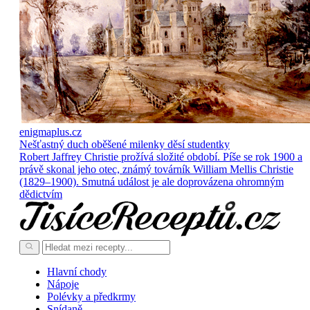
enigmaplus.cz
Nešťastný duch oběšené milenky děsí studentky
Robert Jaffrey Christie prožívá složité období. Píše se rok 1900 a
právě skonal jeho otec, známý továrník William Mellis Christie
(1829–1900). Smutná událost je ale doprovázena ohromným
dědictvím
Hlavní chody
Nápoje
Polévky a předkrmy
Snídaně