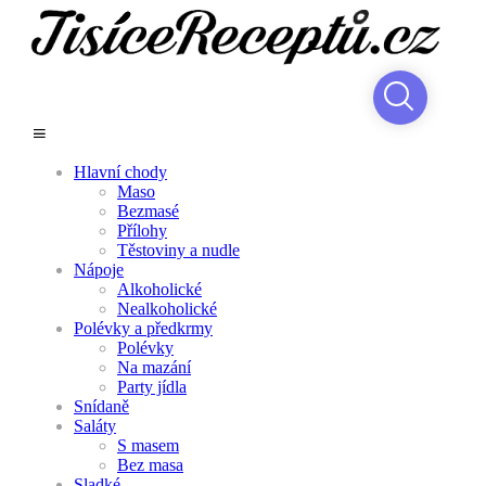
Hlavní chody
Maso
Bezmasé
Přílohy
Těstoviny a nudle
Nápoje
Alkoholické
Nealkoholické
Polévky a předkrmy
Polévky
Na mazání
Party jídla
Snídaně
Saláty
S masem
Bez masa
Sladké