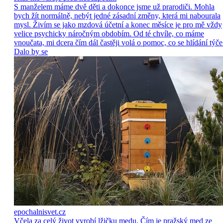
S manželem máme dvě děti a dokonce jsme už prarodiči. Mohla
bych žít normálně, nebýt jedné zásadní změny, která mi nabourala
mysl. Živím se jako mzdová účetní a konec měsíce je pro mě vždy
velice psychicky náročným obdobím. Od té chvíle, co máme
vnoučata, mi dcera čím dál častěji volá o pomoc, co se hlídání týče
Dalo by se
epochalnisvet.cz
Včela za celý život vyrobí lžičku medu. Čím je pražský med ze