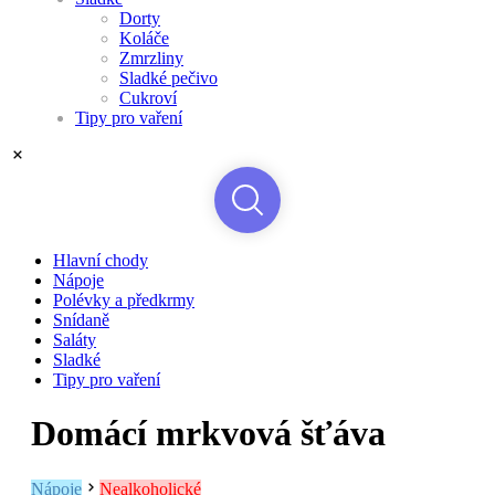
Dorty
Koláče
Zmrzliny
Sladké pečivo
Cukroví
Tipy pro vaření
Hlavní chody
Nápoje
Polévky a předkrmy
Snídaně
Saláty
Sladké
Tipy pro vaření
Domácí mrkvová šťáva
Nápoje
Nealkoholické