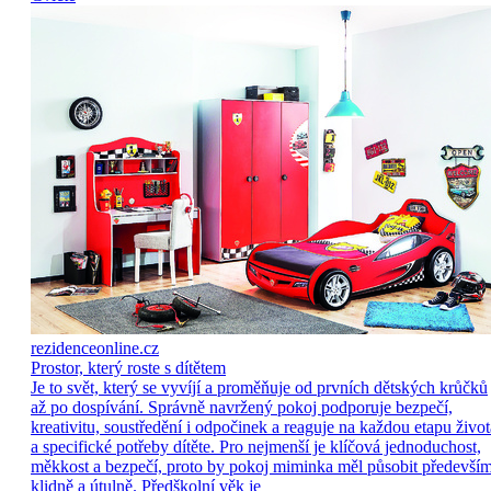
rezidenceonline.cz
Prostor, který roste s dítětem
Je to svět, který se vyvíjí a proměňuje od prvních dětských krůčků
až po dospívání. Správně navržený pokoj podporuje bezpečí,
kreativitu, soustředění i odpočinek a reaguje na každou etapu život
a specifické potřeby dítěte. Pro nejmenší je klíčová jednoduchost,
měkkost a bezpečí, proto by pokoj miminka měl působit předevší
klidně a útulně. Předškolní věk je