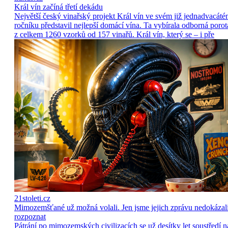
Král vín začíná třetí dekádu
Největší český vinařský projekt Král vín ve svém již jednadvacát
ročníku představil nejlepší domácí vína. Ta vybírala odborná porot
z celkem 1260 vzorků od 157 vinařů. Král vín, který se – i pře
21stoleti.cz
Mimozemšťané už možná volali. Jen jsme jejich zprávu nedokázal
rozpoznat
Pátrání po mimozemských civilizacích se už desítky let soustředí n