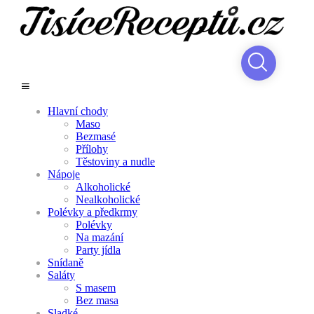
Hlavní chody
Maso
Bezmasé
Přílohy
Těstoviny a nudle
Nápoje
Alkoholické
Nealkoholické
Polévky a předkrmy
Polévky
Na mazání
Party jídla
Snídaně
Saláty
S masem
Bez masa
Sladké