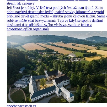
střech tak ceněný?
Její život je krátký. V létě trvá pouhých šest až osm týdnů. Za tu
dobu navštíví desetitisíce květů, nalétá stovky kilometrů a vyrobí
přibližně devět gramů medu – zhruba jednu čajovou lžičku. Sama 
sobě se může zdát bezvýznamná. Teprve když se spojí s dalšími
desítkami tisíc příslušnic svého včelstva, vznikne jeden z
nejdokonalejších organismů
epochanacestach.cz