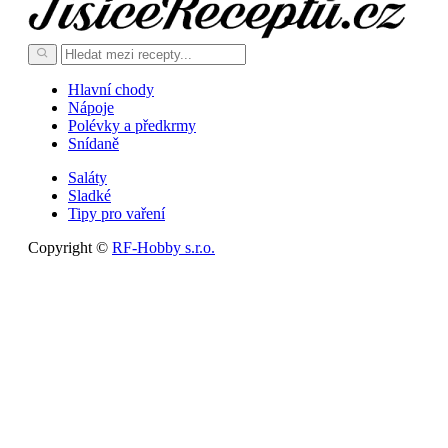
Hlavní chody
Nápoje
Polévky a předkrmy
Snídaně
Saláty
Sladké
Tipy pro vaření
Copyright ©
RF-Hobby s.r.o.