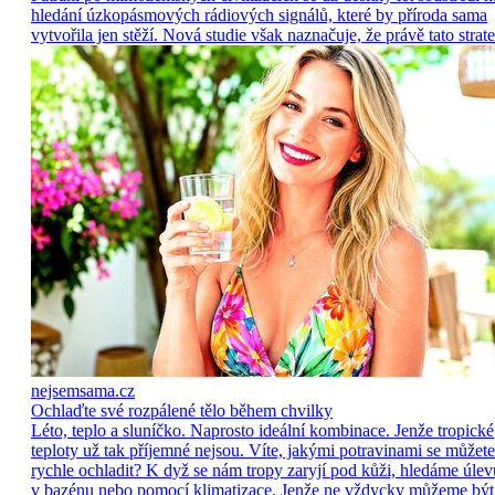
hledání úzkopásmových rádiových signálů, které by příroda sama
vytvořila jen stěží. Nová studie však naznačuje, že právě tato strate
nejsemsama.cz
Ochlaďte své rozpálené tělo během chvilky
Léto, teplo a sluníčko. Naprosto ideální kombinace. Jenže tropické
teploty už tak příjemné nejsou. Víte, jakými potravinami se můžete
rychle ochladit? K dyž se nám tropy zaryjí pod kůži, hledáme úlev
v bazénu nebo pomocí klimatizace. Jenže ne vždycky můžeme být