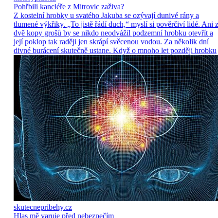
Pohřbili kancléře z Mitrovic zaživa?
Z kostelní hrobky u svatého Jakuba se ozývají dunivé rány a
tlumené výkřiky. „To jistě řádí duch,“ myslí si pověrčiví lidé. Ani 
dvě kopy grošů by se nikdo neodvážil podzemní hrobku otevřít a
její poklop tak raději jen skrápí svěcenou vodou. Za několik dní
divné burácení skutečně ustane. Když o mnoho let později hrobku
skutecnepribehy.cz
Hlas mě varuje před nebezpečím