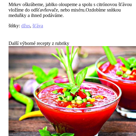
Mrkev oškrábeme, jablko oloupeme a spolu s citrónovou šťávou
vložíme do odšťavňovače, nebo mixéru.Ozdobíme snítkou
meduňky a ihned podáváme.
štítky
:
džus
,
šťáva
Další výborné recepty z rubriky