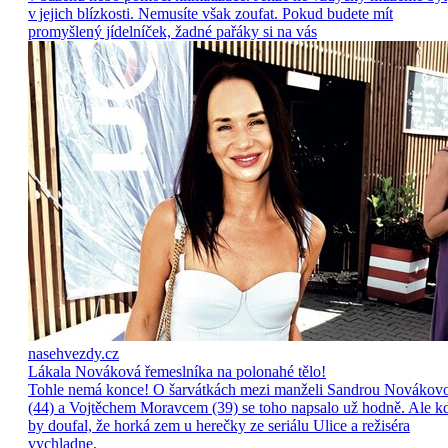
v jejich blízkosti. Nemusíte však zoufat. Pokud budete mít
promyšlený jídelníček, žadné pařáky si na vás
nasehvezdy.cz
Lákala Nováková řemeslníka na polonahé tělo!
Tohle nemá konce! O šarvátkách mezi manželi Sandrou Novákov
(44) a Vojtěchem Moravcem (39) se toho napsalo už hodně. Ale k
by doufal, že horká zem u herečky ze seriálu Ulice a režiséra
vychladne,