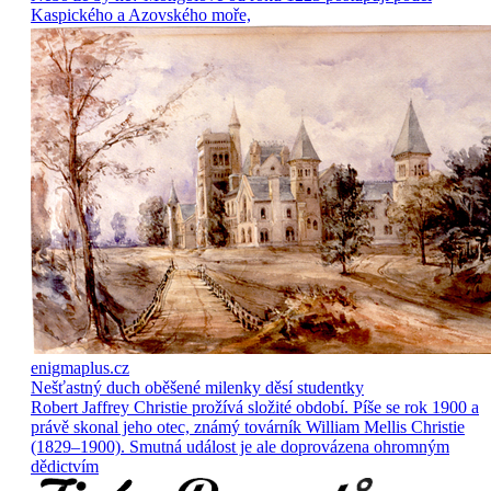
Kaspického a Azovského moře,
enigmaplus.cz
Nešťastný duch oběšené milenky děsí studentky
Robert Jaffrey Christie prožívá složité období. Píše se rok 1900 a
právě skonal jeho otec, známý továrník William Mellis Christie
(1829–1900). Smutná událost je ale doprovázena ohromným
dědictvím