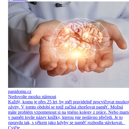
panidomu.cz
Nedovolte mozku stárnout
Každý, komu je přes 25 let, by měl pravidelně procvičovat mozko
závity. V tomto období se totiž začíná zhoršovat paměť. Možná
máte problém vzpomenout si na jméno kolegy z práce. Nebo marn
v paměti lovíte název knížky, kterou jste nedávno přečetli. Je to
opravdu tak, s věkem jako kdyby se paměť rozhodla stávkovat.
Cvičte