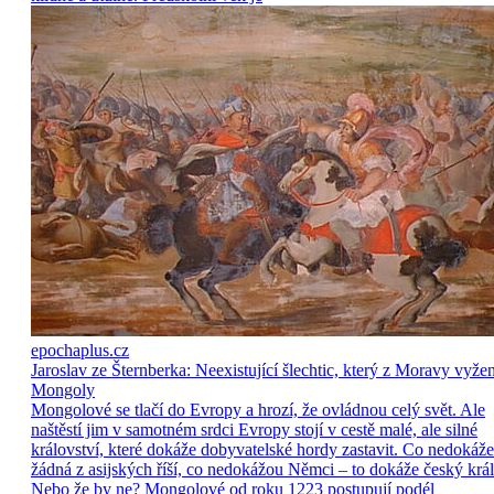
epochaplus.cz
Jaroslav ze Šternberka: Neexistující šlechtic, který z Moravy vyže
Mongoly
Mongolové se tlačí do Evropy a hrozí, že ovládnou celý svět. Ale
naštěstí jim v samotném srdci Evropy stojí v cestě malé, ale silné
království, které dokáže dobyvatelské hordy zastavit. Co nedokáže
žádná z asijských říší, co nedokážou Němci – to dokáže český král
Nebo že by ne? Mongolové od roku 1223 postupují podél