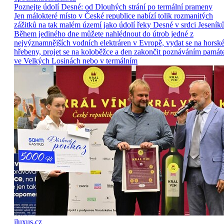
Poznejte údolí Desné: od Dlouhých strání po termální prameny
Jen málokteré místo v České republice nabízí tolik rozmanitých
zážitků na tak malém území jako údolí řeky Desné v srdci Jeseníků
Během jediného dne můžete nahlédnout do útrob jedné z
nejvýznamnějších vodních elektráren v Evropě, vydat se na horsk
hřebeny, projet se na koloběžce a den zakončit poznáváním památ
ve Velkých Losinách nebo v termálním
iluxus.cz