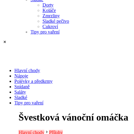
Dorty
Koláče
Zmrzliny
Sladké pečivo
Cukroví
Tipy pro vaření
Hlavní chody
Nápoje
Polévky a předkrmy
Snídaně
Saláty
Sladké
Tipy pro vaření
Švestková vánoční omáčka
Hlavní chody
Přílohy