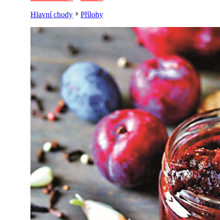
Hlavní chody
Přílohy