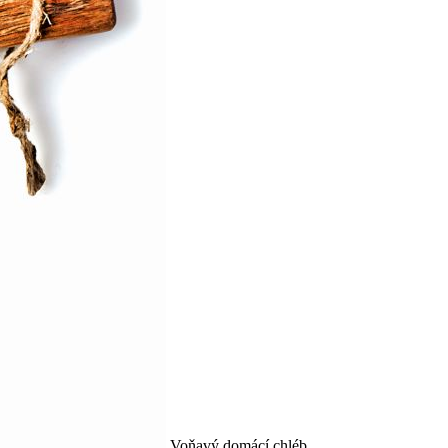
Voňavý domácí chléb