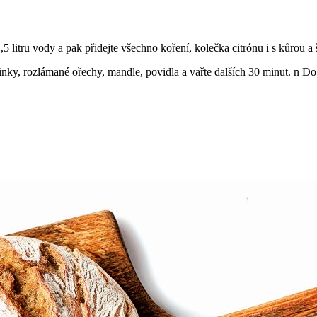
,5 litru vody a pak přidejte všechno koření, kolečka citrónu i s kůrou a
ozinky, rozlámané ořechy, mandle, povidla a vařte dalších 30 minut. n 