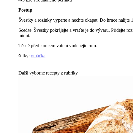
Postup
Švestky a rozinky vyperte a nechte okapat. Do hrnce nalijte 1
Sceďte. Švestky pokrájejte a vraťte je do vývaru. Přidejte r
minut.
Těsně před koncem vaření vmíchejte rum.
štítky
:
omáčka
Další výborné recepty z rubriky