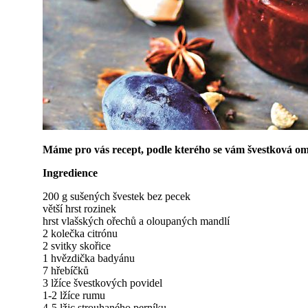
Máme pro vás recept, podle kterého se vám švestková omáč
Ingredience
200 g sušených švestek bez pecek
větší hrst rozinek
hrst vlašských ořechů a oloupaných mandlí
2 kolečka citrónu
2 svitky skořice
1 hvězdička badyánu
7 hřebíčků
3 lžíce švestkových povidel
1-2 lžíce rumu
4-5 lžic strouhaného perníku