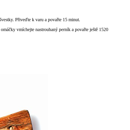
 švestky. Přiveďte k varu a povařte 15 minut.
Do omáčky vmíchejte nastrouhaný perník a povařte ještě 1520