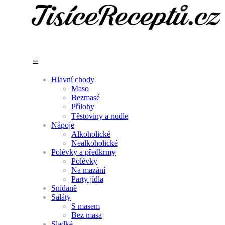
Hlavní chody
Maso
Bezmasé
Přílohy
Těstoviny a nudle
Nápoje
Alkoholické
Nealkoholické
Polévky a předkrmy
Polévky
Na mazání
Party jídla
Snídaně
Saláty
S masem
Bez masa
Sladké