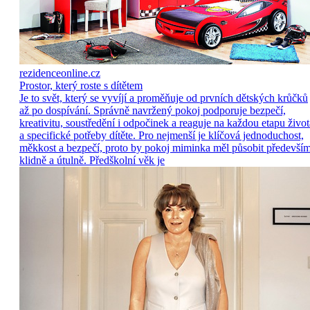
rezidenceonline.cz
Prostor, který roste s dítětem
Je to svět, který se vyvíjí a proměňuje od prvních dětských krůčků
až po dospívání. Správně navržený pokoj podporuje bezpečí,
kreativitu, soustředění i odpočinek a reaguje na každou etapu život
a specifické potřeby dítěte. Pro nejmenší je klíčová jednoduchost,
měkkost a bezpečí, proto by pokoj miminka měl působit předevší
klidně a útulně. Předškolní věk je