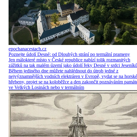
epochanacestach.cz
Poznejte údolí Desné: od Dlouhých strání po termální prameny
Jen málokteré místo v České republice nabízí tolik rozmanitých
zážitků na tak malém území jako údolí řeky Desné v srdci Jeseníků
Během jediného dne můžete nahlédnout do útrob jedné z
nejvýznamnějších vodních elektráren v Evropě, vydat se na horsk
hřebeny, projet se na koloběžce a den zakončit poznáváním památ
ve Velkých Losinách nebo v termálním