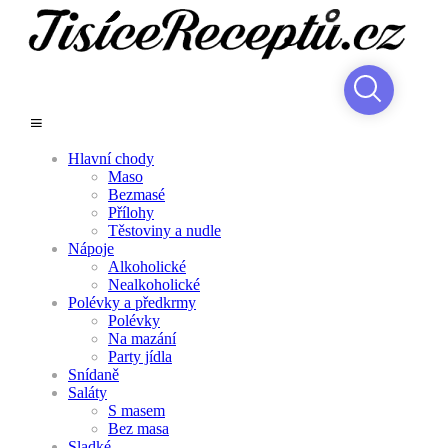
Hlavní chody
Maso
Bezmasé
Přílohy
Těstoviny a nudle
Nápoje
Alkoholické
Nealkoholické
Polévky a předkrmy
Polévky
Na mazání
Party jídla
Snídaně
Saláty
S masem
Bez masa
Sladké