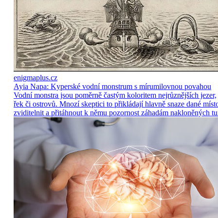
enigmaplus.cz
Ayia Napa: Kyperské vodní monstrum s mírumilovnou povahou
Vodní monstra jsou poměrně častým koloritem nejrůznějších jezer,
řek či ostrovů. Mnozí skeptici to přikládají hlavně snaze dané míst
zviditelnit a přitáhnout k němu pozornost záhadám nakloněných tu