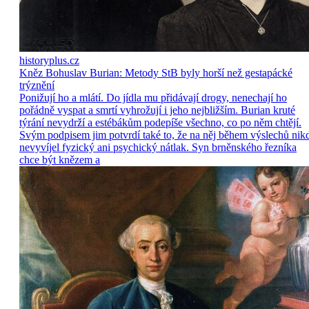
historyplus.cz
Kněz Bohuslav Burian: Metody StB byly horší než gestapácké
trýznění
Ponižují ho a mlátí. Do jídla mu přidávají drogy, nenechají ho
pořádně vyspat a smrtí vyhrožují i jeho nejbližším. Burian kruté
týrání nevydrží a estébákům podepíše všechno, co po něm chtějí.
Svým podpisem jim potvrdí také to, že na něj během výslechů nik
nevyvíjel fyzický ani psychický nátlak. Syn brněnského řezníka
chce být knězem a