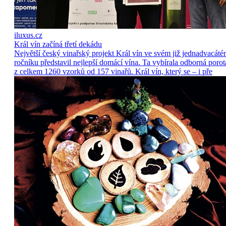
iluxus.cz
Král vín začíná třetí dekádu
Největší český vinařský projekt Král vín ve svém již jednadvacát
ročníku představil nejlepší domácí vína. Ta vybírala odborná porot
z celkem 1260 vzorků od 157 vinařů. Král vín, který se – i pře