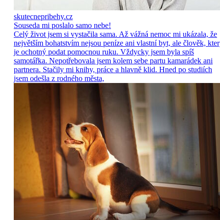
skutecnepribehy.cz
Souseda mi poslalo samo nebe!
Celý život jsem si vystačila sama. Až vážná nemoc mi ukázala, že
největším bohatstvím nejsou peníze ani vlastní byt, ale člověk, kte
je ochotný podat pomocnou ruku. Vždycky jsem byla spíš
samotářka. Nepotřebovala jsem kolem sebe partu kamarádek ani
partnera. Stačily mi knihy, práce a hlavně klid. Hned po studiích
jsem odešla z rodného města,