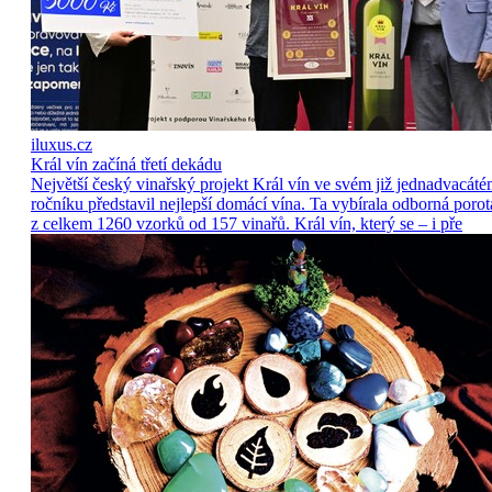
iluxus.cz
Král vín začíná třetí dekádu
Největší český vinařský projekt Král vín ve svém již jednadvacát
ročníku představil nejlepší domácí vína. Ta vybírala odborná porot
z celkem 1260 vzorků od 157 vinařů. Král vín, který se – i pře