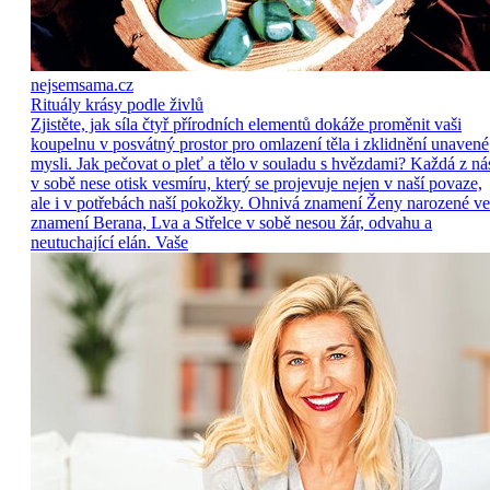
nejsemsama.cz
Rituály krásy podle živlů
Zjistěte, jak síla čtyř přírodních elementů dokáže proměnit vaši
koupelnu v posvátný prostor pro omlazení těla i zklidnění unavené
mysli. Jak pečovat o pleť a tělo v souladu s hvězdami? Každá z ná
v sobě nese otisk vesmíru, který se projevuje nejen v naší povaze,
ale i v potřebách naší pokožky. Ohnivá znamení Ženy narozené ve
znamení Berana, Lva a Střelce v sobě nesou žár, odvahu a
neutuchající elán. Vaše