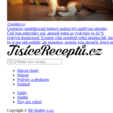
21stoleti.cz
Geneticky modifikovaní bíglové mohou být nadějí pro alergiky
Češi jsou milovníky psů, alespoň jeden se vyskytuje ve 42 %
českých domácností. Existuje však poměrně velká skupina lidí, kte
by si psa rádi pořídili, ale nemohou, protože jsou alergičtí. Jejich i
Hlavní chody
Nápoje
Polévky a předkrmy
Snídaně
Saláty
Sladké
Tipy pro vaření
Copyright ©
RF-Hobby s.r.o.