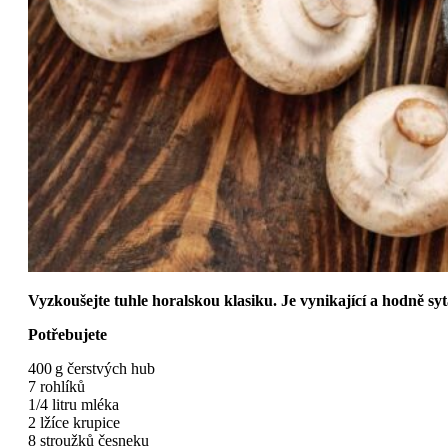
Vyzkoušejte tuhle horalskou klasiku. Je vynikající a hodně syt
Potřebujete
400 g čerstvých hub
7 rohlíků
1/4 litru mléka
2 lžíce krupice
8 stroužků česneku