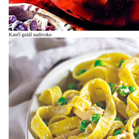
Kančí guláš nadivoko