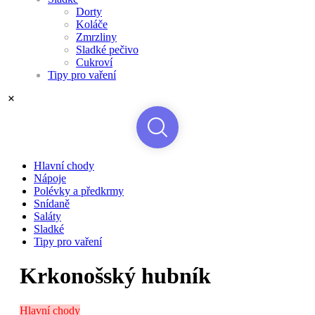
Dorty
Koláče
Zmrzliny
Sladké pečivo
Cukroví
Tipy pro vaření
Hlavní chody
Nápoje
Polévky a předkrmy
Snídaně
Saláty
Sladké
Tipy pro vaření
Krkonošský hubník
Hlavní chody