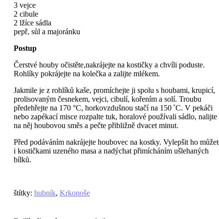
3 vejce
2 cibule
2 lžíce sádla
pepř, sůl a majoránku
Postup
Čerstvé houby očistěte,nakrájejte na kostičky a chvíli poduste.
Rohlíky pokrájejte na kolečka a zalijte mlékem.
Jakmile je z rohlíků kaše, promíchejte ji spolu s houbami, krupicí,
prolisovaným česnekem, vejci, cibulí, kořením a solí. Troubu
předehřejte na 170 °C, horkovzdušnou stačí na 150 ˚C. V pekáči
nebo zapékací misce rozpalte tuk, horalové používali sádlo, nalijte
na něj houbovou směs a pečte přibližně dvacet minut.
Před podáváním nakrájejte houbovec na kostky. Vylepšit ho můžet
i kostičkami uzeného masa a nadýchat přimícháním ušlehaných
bílků.
štítky
:
hubník
,
Krkonoše