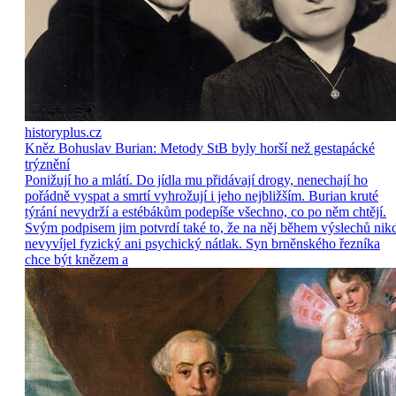
historyplus.cz
Kněz Bohuslav Burian: Metody StB byly horší než gestapácké
trýznění
Ponižují ho a mlátí. Do jídla mu přidávají drogy, nenechají ho
pořádně vyspat a smrtí vyhrožují i jeho nejbližším. Burian kruté
týrání nevydrží a estébákům podepíše všechno, co po něm chtějí.
Svým podpisem jim potvrdí také to, že na něj během výslechů nik
nevyvíjel fyzický ani psychický nátlak. Syn brněnského řezníka
chce být knězem a