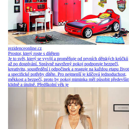
rezidenceonline.cz
Prostor, který roste s dítětem
Je to svět, který se vyvíjí a proměňuje od prvních dětských krůčků
až po dospívání. Správně navržený pokoj podporuje bezpečí,
kreativitu, soustředění i odpočinek a reaguje na každou etapu život
a specifické potřeby dítěte. Pro nejmenší je klíčová jednoduchost,
měkkost a bezpečí, proto by pokoj miminka měl působit předevší
klidně a útulně. Předškolní věk je