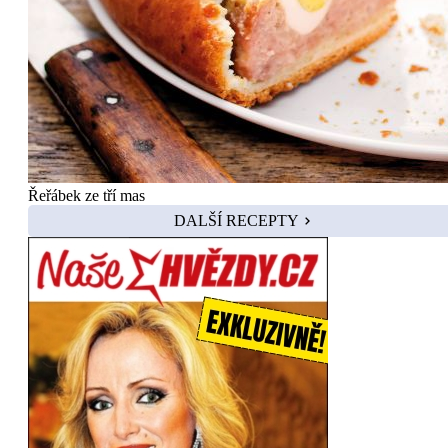
Řeřábek ze tří mas
DALŠÍ RECEPTY