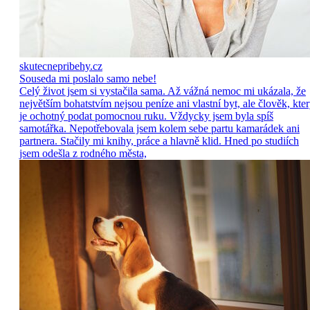
skutecnepribehy.cz
Souseda mi poslalo samo nebe!
Celý život jsem si vystačila sama. Až vážná nemoc mi ukázala, že
největším bohatstvím nejsou peníze ani vlastní byt, ale člověk, kte
je ochotný podat pomocnou ruku. Vždycky jsem byla spíš
samotářka. Nepotřebovala jsem kolem sebe partu kamarádek ani
partnera. Stačily mi knihy, práce a hlavně klid. Hned po studiích
jsem odešla z rodného města,