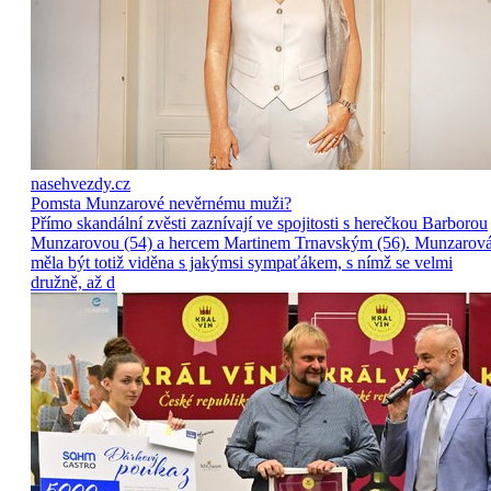
nasehvezdy.cz
Pomsta Munzarové nevěrnému muži?
Přímo skandální zvěsti zaznívají ve spojitosti s herečkou Barborou
Munzarovou (54) a hercem Martinem Trnavským (56). Munzarov
měla být totiž viděna s jakýmsi sympaťákem, s nímž se velmi
družně, až d