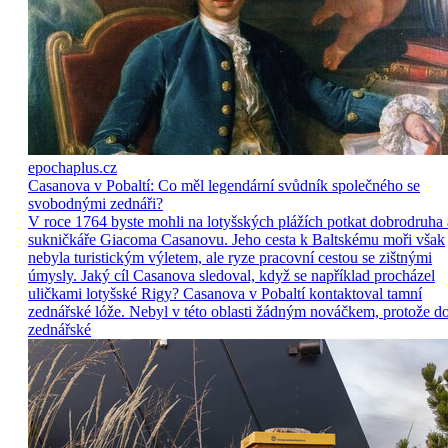
epochaplus.cz
Casanova v Pobaltí: Co měl legendární svůdník společného se
svobodnými zednáři?
V roce 1764 byste mohli na lotyšských plážích potkat dobrodruha 
sukničkáře Giacoma Casanovu. Jeho cesta k Baltskému moři však
nebyla turistickým výletem, ale ryze pracovní cestou se zištnými
úmysly. Jaký cíl Casanova sledoval, když se například procházel
uličkami lotyšské Rigy? Casanova v Pobaltí kontaktoval tamní
zednářské lóže. Nebyl v této oblasti žádným nováčkem, protože d
zednářské