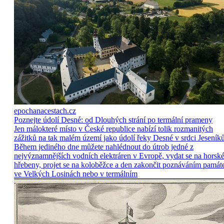
epochanacestach.cz
Poznejte údolí Desné: od Dlouhých strání po termální prameny
Jen málokteré místo v České republice nabízí tolik rozmanitých
zážitků na tak malém území jako údolí řeky Desné v srdci Jeseníků
Během jediného dne můžete nahlédnout do útrob jedné z
nejvýznamnějších vodních elektráren v Evropě, vydat se na horsk
hřebeny, projet se na koloběžce a den zakončit poznáváním památ
ve Velkých Losinách nebo v termálním