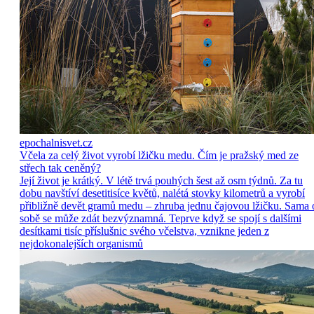
epochalnisvet.cz
Včela za celý život vyrobí lžičku medu. Čím je pražský med ze
střech tak ceněný?
Její život je krátký. V létě trvá pouhých šest až osm týdnů. Za tu
dobu navštíví desetitisíce květů, nalétá stovky kilometrů a vyrobí
přibližně devět gramů medu – zhruba jednu čajovou lžičku. Sama 
sobě se může zdát bezvýznamná. Teprve když se spojí s dalšími
desítkami tisíc příslušnic svého včelstva, vznikne jeden z
nejdokonalejších organismů