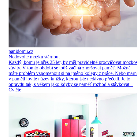
panidomu.cz
Nedovolte mozku stárnout
Každý, komu je přes 25 let, by měl pravidelně procvičovat mozko
závity. V tomto období se totiž začíná zhoršovat paměť. Možná
máte problém vzpomenout si na jméno kolegy z práce. Nebo marn
v paměti lovíte název knížky, kterou jste nedávno přečetli. Je to
opravdu tak, s věkem jako kdyby se paměť rozhodla stávkovat.
Cvičte