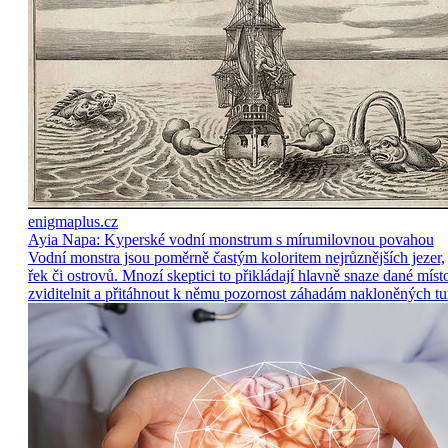
enigmaplus.cz
Ayia Napa: Kyperské vodní monstrum s mírumilovnou povahou
Vodní monstra jsou poměrně častým koloritem nejrůznějších jezer,
řek či ostrovů. Mnozí skeptici to přikládají hlavně snaze dané míst
zviditelnit a přitáhnout k němu pozornost záhadám nakloněných tu