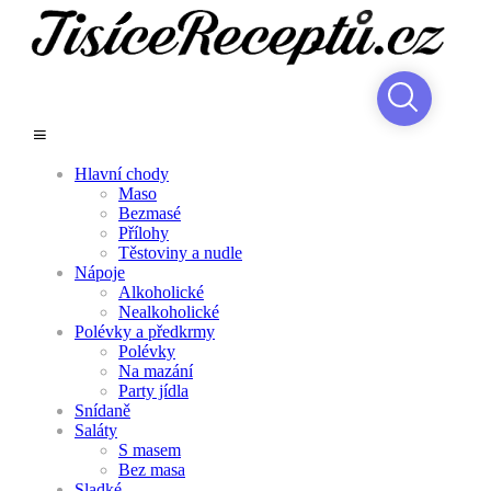
Hlavní chody
Maso
Bezmasé
Přílohy
Těstoviny a nudle
Nápoje
Alkoholické
Nealkoholické
Polévky a předkrmy
Polévky
Na mazání
Party jídla
Snídaně
Saláty
S masem
Bez masa
Sladké