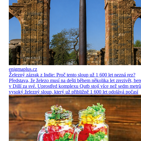
enigmaplus.cz
Železný zázrak z Indie: Proč tento sloup už 1 600 let nezná rez?
Představa, že železo musí na dešti během několika let zrezivět, ber
v Dillí za své. Uprostřed komplexu Qutb stojí více než sedm metrů
vysoký železný sloup, který už přibližně 1 600 let odolává počasí