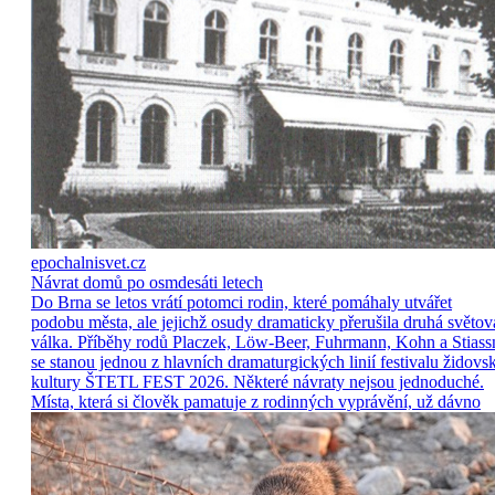
epochalnisvet.cz
Návrat domů po osmdesáti letech
Do Brna se letos vrátí potomci rodin, které pomáhaly utvářet
podobu města, ale jejichž osudy dramaticky přerušila druhá světov
válka. Příběhy rodů Placzek, Löw-Beer, Fuhrmann, Kohn a Stiass
se stanou jednou z hlavních dramaturgických linií festivalu židovs
kultury ŠTETL FEST 2026. Některé návraty nejsou jednoduché.
Místa, která si člověk pamatuje z rodinných vyprávění, už dávno