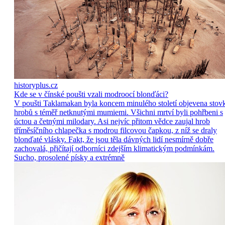
historyplus.cz
Kde se v čínské poušti vzali modroocí blonďáci?
V poušti Taklamakan byla koncem minulého století objevena stov
hrobů s téměř netknutými mumiemi. Všichni mrtví byli pohřbeni s
úctou a četnými milodary. Asi nejvíc přitom vědce zaujal hrob
tříměsíčního chlapečka s modrou filcovou čapkou, z níž se draly
blonďaté vlásky. Fakt, že jsou těla dávných lidí nesmírně dobře
zachovalá, přičítají odborníci zdejším klimatickým podmínkám.
Sucho, prosolené písky a extrémně