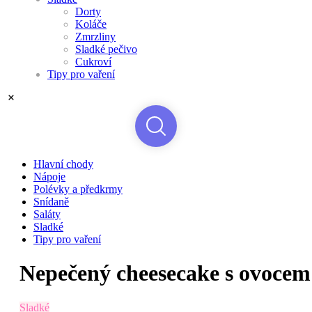
Dorty
Koláče
Zmrzliny
Sladké pečivo
Cukroví
Tipy pro vaření
Hlavní chody
Nápoje
Polévky a předkrmy
Snídaně
Saláty
Sladké
Tipy pro vaření
Nepečený cheesecake s ovocem
Sladké