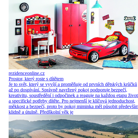
rezidenceonline.cz
Prostor, který roste s dítětem
Je to svět, který se vyvíjí a proměňuje od prvních dětských krůčků
až po dospívání. Správně navržený pokoj podporuje bezpečí,
kreativitu, soustředění i odpočinek a reaguje na každou etapu život
a specifické potřeby dítěte. Pro nejmenší je klíčová jednoduchost,
měkkost a bezpečí, proto by pokoj miminka měl působit předevší
klidně a útulně. Předškolní věk je