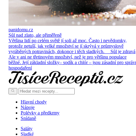
panidomu.cz
Sůl nad zlato, ale přiměřeně
Většina lidí po celém světě jí soli až moc. Často i nevědomky,
protože netuší, jak velké množství se jí skrývá v průmyslově
vyráběných potravinách, dokonce i těch sladkých. Sůl je zdravá
Ale v ani ne třetinovém množství, než je pro většinu populace
běžné. Její základní složky– sodík a chlór – jsou zásadní pro správ
hospodaření
Hlavní chody
Nápoje
Polévky a předkrmy
Snídaně
Saláty
Sladké