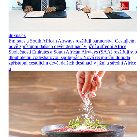
iluxus.cz
Emirates a South African Airways rozšiřují partnerství. Cestujícím
nově zpřístupní dalších devět destinací v jižní a střední Africe
Společnosti Emirates a South African Airways (SAA) rozšiřují sv
dlouholetou codesharovou spolupráci. Nová reciproční dohoda
zpřístupní cestujícím devět dalších destinací v jižní a střední Africe
u