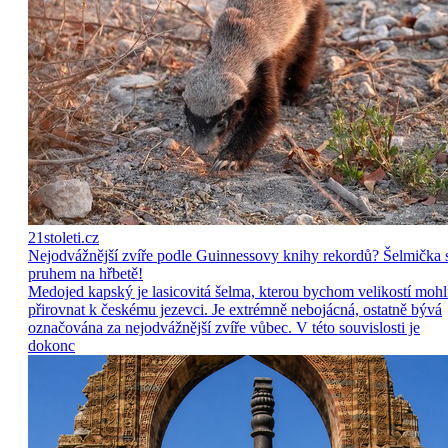
21stoleti.cz
Nejodvážnější zvíře podle Guinnessovy knihy rekordů? Šelmička 
pruhem na hřbetě!
Medojed kapský je lasicovitá šelma, kterou bychom velikostí mohl
přirovnat k českému jezevci. Je extrémně nebojácná, ostatně bývá
označována za nejodvážnější zvíře vůbec. V této souvislosti je
dokonc