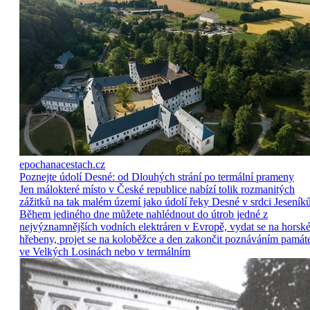
epochanacestach.cz
Poznejte údolí Desné: od Dlouhých strání po termální prameny
Jen málokteré místo v České republice nabízí tolik rozmanitých
zážitků na tak malém území jako údolí řeky Desné v srdci Jeseníků
Během jediného dne můžete nahlédnout do útrob jedné z
nejvýznamnějších vodních elektráren v Evropě, vydat se na horsk
hřebeny, projet se na koloběžce a den zakončit poznáváním památ
ve Velkých Losinách nebo v termálním