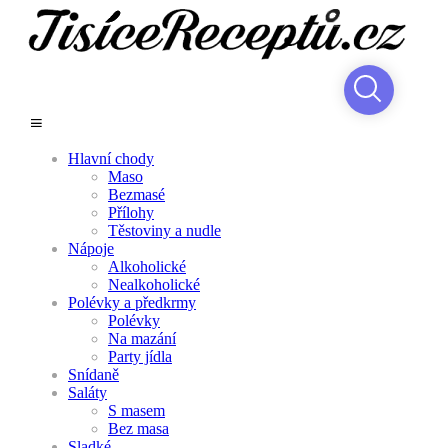
Hlavní chody
Maso
Bezmasé
Přílohy
Těstoviny a nudle
Nápoje
Alkoholické
Nealkoholické
Polévky a předkrmy
Polévky
Na mazání
Party jídla
Snídaně
Saláty
S masem
Bez masa
Sladké