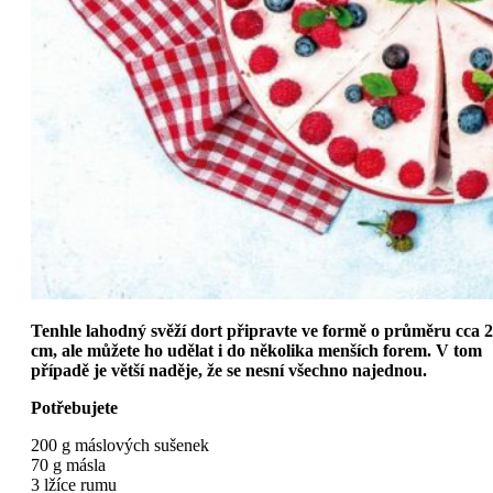
Tenhle lahodný svěží dort připravte ve formě o průměru cca 
cm, ale můžete ho udělat i do několika menších forem. V tom
případě je větší naděje, že se nesní všechno najednou.
Potřebujete
200 g máslových sušenek
70 g másla
3 lžíce rumu