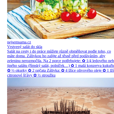
nejsemsama.cz
Vrstvený salát do skla
Salát na cesty i do práce můžete různě obměňovat podle toho, co
máte doma. Zálivkou ho zalijte až těsně před podáváním, aby
zeleninu nerozmočila. Na 2 porce potřebujete: ✿ 1/4 ledového ne
jiného salátu (římský salát, polníček…) ✿ 1 malá konzerva kukuři
✿ ½ okurky ✿ 2 rajčata Zálivka: ✿ 4 lžíce olivového oleje ✿ 1 lží
citronové šťávy ✿ ½ stroužku