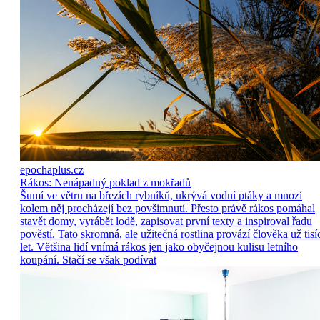
epochaplus.cz
Rákos: Nenápadný poklad z mokřadů
Šumí ve větru na březích rybníků, ukrývá vodní ptáky a mnozí
kolem něj procházejí bez povšimnutí. Přesto právě rákos pomáhal
stavět domy, vyrábět lodě, zapisovat první texty a inspiroval řadu
pověstí. Tato skromná, ale užitečná rostlina provází člověka už tisí
let. Většina lidí vnímá rákos jen jako obyčejnou kulisu letního
koupání. Stačí se však podívat