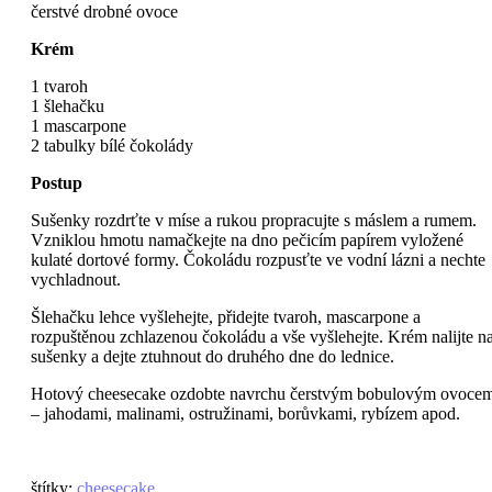
čerstvé drobné ovoce
Krém
1 tvaroh
1 šlehačku
1 mascarpone
2 tabulky bílé čokolády
Postup
Sušenky rozdrťte v míse a rukou propracujte s máslem a rumem.
Vzniklou hmotu namačkejte na dno pečicím papírem vyložené
kulaté dortové formy. Čokoládu rozpusťte ve vodní lázni a nechte
vychladnout.
Šlehačku lehce vyšlehejte, přidejte tvaroh, mascarpone a
rozpuštěnou zchlazenou čokoládu a vše vyšlehejte. Krém nalijte n
sušenky a dejte ztuhnout do druhého dne do lednice.
Hotový cheesecake ozdobte navrchu čerstvým bobulovým ovoce
– jahodami, malinami, ostružinami, borůvkami, rybízem apod.
štítky
:
cheesecake