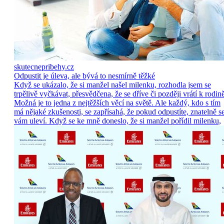
skutecnepribehy.cz
Odpustit je úleva, ale bývá to nesmírně těžké
Když se ukázalo, že si manžel našel milenku, rozhodla jsem se
trpělivě vyčkávat, přesvědčena, že se dříve či později vrátí k rodině
Možná je to jedna z nejtěžších věcí na světě. Ale každý, kdo s tím
má nějaké zkušenosti, se zapřísahá, že pokud odpustíte, znatelně s
vám uleví. Když se ke mně doneslo, že si manžel pořídil milenku,