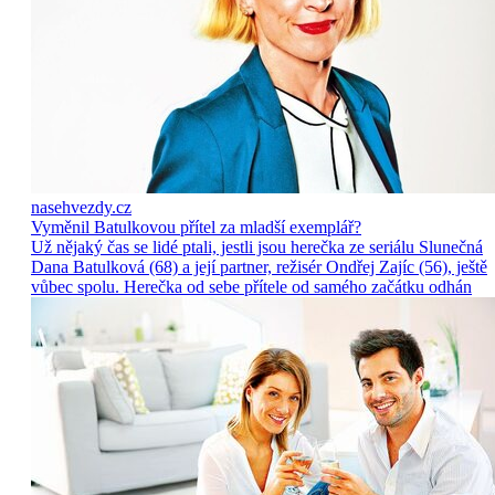
nasehvezdy.cz
Vyměnil Batulkovou přítel za mladší exemplář?
Už nějaký čas se lidé ptali, jestli jsou herečka ze seriálu Slunečná
Dana Batulková (68) a její partner, režisér Ondřej Zajíc (56), ještě
vůbec spolu. Herečka od sebe přítele od samého začátku odhán