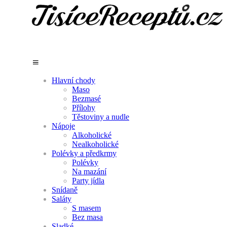
Hlavní chody
Maso
Bezmasé
Přílohy
Těstoviny a nudle
Nápoje
Alkoholické
Nealkoholické
Polévky a předkrmy
Polévky
Na mazání
Party jídla
Snídaně
Saláty
S masem
Bez masa
Sladké