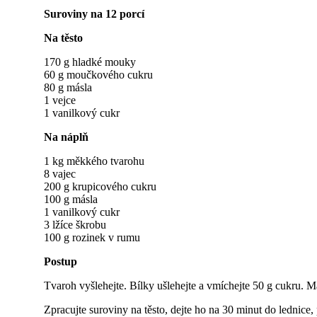
Suroviny na 12 porcí
Na těsto
170 g hladké mouky
60 g moučkového cukru
80 g másla
1 vejce
1 vanilkový cukr
Na náplň
1 kg měkkého tvarohu
8 vajec
200 g krupicového cukru
100 g másla
1 vanilkový cukr
3 lžíce škrobu
100 g rozinek v rumu
Postup
Tvaroh vyšlehejte. Bílky ušlehejte a vmíchejte 50 g cukru. Má
Zpracujte suroviny na těsto, dejte ho na 30 minut do lednice, 