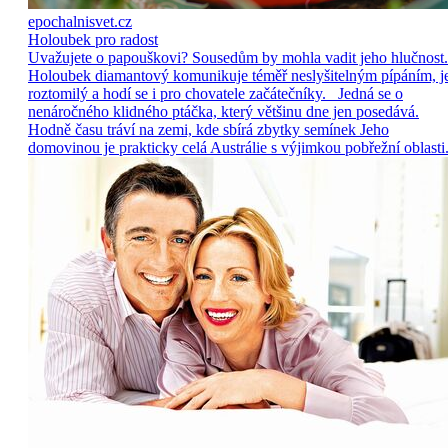
epochalnisvet.cz
Holoubek pro radost
Uvažujete o papouškovi? Sousedům by mohla vadit jeho hlučnost.
Holoubek diamantový komunikuje téměř neslyšitelným pípáním, j
roztomilý a hodí se i pro chovatele začátečníky. Jedná se o
nenáročného klidného ptáčka, který většinu dne jen posedává.
Hodně času tráví na zemi, kde sbírá zbytky semínek Jeho
domovinou je prakticky celá Austrálie s výjimkou pobřežní oblasti