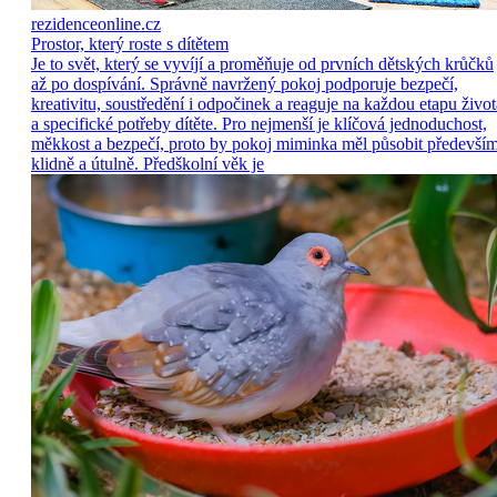
rezidenceonline.cz
Prostor, který roste s dítětem
Je to svět, který se vyvíjí a proměňuje od prvních dětských krůčků
až po dospívání. Správně navržený pokoj podporuje bezpečí,
kreativitu, soustředění i odpočinek a reaguje na každou etapu život
a specifické potřeby dítěte. Pro nejmenší je klíčová jednoduchost,
měkkost a bezpečí, proto by pokoj miminka měl působit předevší
klidně a útulně. Předškolní věk je