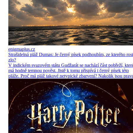
enigmaplus.cz
Strašidelná pláž Dumas: Je černý písek podhoubím, ze kterého ros
zlo?
V indickém svazovém státu Gudžarát se nachází část pobřeží, kter
má hodně temnou pověst. Jistě k tomu přispívá i černý písek této
pláže. Proč má pláž takové netypické zbarvení? Nakolik jsou prav