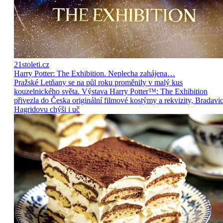
21stoleti.cz
Harry Potter: The Exhibition. Neplecha zahájena…
Pražské Letňany se na půl roku proměnily v malý kus
kouzelnického světa. Výstava Harry Potter™: The Exhibition
přivezla do Česka originální filmové kostýmy a rekvizity, Bradavic
Hagridovu chýši i uč