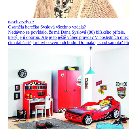
nasehvezdy.cz
Osamělá herečka Syslová všechno vzdala?
Nedávno se povídalo, že má Dana Syslová (80) blízkého přítele,
který je jí oporou. Ale je to ještě vůbec pravda? V posledních dne
čím dál častěji mluví o svém odchodu. Dohnala ji snad samota? Pů