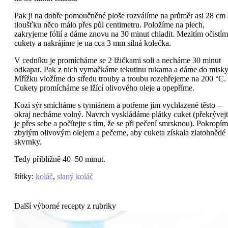
Pak ji na dobře pomoučněné ploše rozválíme na průměr asi 28 cm 
tloušťku něco málo přes půl centimetru. Položíme na plech,
zakryjeme fólií a dáme znovu na 30 minut chladit. Mezitím očistí
cukety a nakrájíme je na cca 3 mm silná kolečka.
V cedníku je promícháme se 2 lžičkami soli a necháme 30 minut
odkapat. Pak z nich vymačkáme tekutinu rukama a dáme do misky
Mřížku vložíme do středu trouby a troubu rozehřejeme na 200 °C.
Cukety promícháme se lžící olivového oleje a opepříme.
Kozí sýr smícháme s tymiánem a potřeme jím vychlazené těsto –
okraj necháme volný. Navrch vyskládáme plátky cuket (překrývej
je přes sebe a počítejte s tím, že se při pečení smrsknou). Pokropí
zbylým olivovým olejem a pečeme, aby cuketa získala zlatohnědé
skvrnky.
Tedy přibližně 40–50 minut.
štítky
:
koláč
,
slaný koláč
Další výborné recepty z rubriky