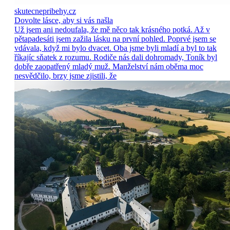
skutecnepribehy.cz
Dovolte lásce, aby si vás našla
Už jsem ani nedoufala, že mě něco tak krásného potká. Až v
pětapadesáti jsem zažila lásku na první pohled. Poprvé jsem se
vdávala, když mi bylo dvacet. Oba jsme byli mladí a byl to tak
říkajíc sňatek z rozumu. Rodiče nás dali dohromady, Toník byl
dobře zaopatřený mladý muž. Manželství nám oběma moc
nesvědčilo, brzy jsme zjistili, že