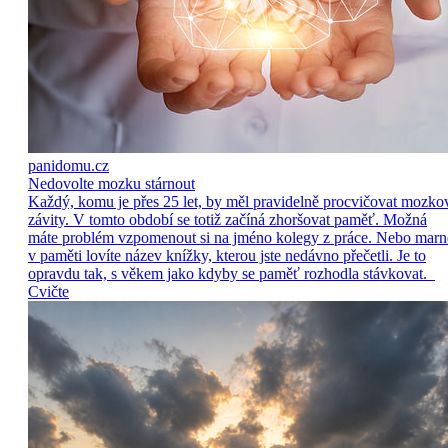
panidomu.cz
Nedovolte mozku stárnout
Každý, komu je přes 25 let, by měl pravidelně procvičovat mozko
závity. V tomto období se totiž začíná zhoršovat paměť. Možná
máte problém vzpomenout si na jméno kolegy z práce. Nebo marn
v paměti lovíte název knížky, kterou jste nedávno přečetli. Je to
opravdu tak, s věkem jako kdyby se paměť rozhodla stávkovat.
Cvičte