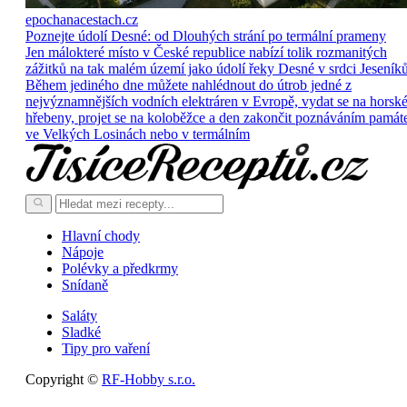
epochanacestach.cz
Poznejte údolí Desné: od Dlouhých strání po termální prameny
Jen málokteré místo v České republice nabízí tolik rozmanitých
zážitků na tak malém území jako údolí řeky Desné v srdci Jeseníků
Během jediného dne můžete nahlédnout do útrob jedné z
nejvýznamnějších vodních elektráren v Evropě, vydat se na horsk
hřebeny, projet se na koloběžce a den zakončit poznáváním památ
ve Velkých Losinách nebo v termálním
Hlavní chody
Nápoje
Polévky a předkrmy
Snídaně
Saláty
Sladké
Tipy pro vaření
Copyright ©
RF-Hobby s.r.o.