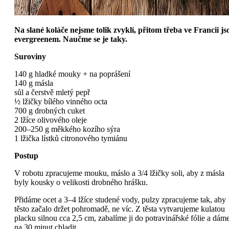
Na slané koláče nejsme tolik zvyklí, přitom třeba ve Francii js
evergreenem. Naučme se je taky.
Suroviny
140 g hladké mouky + na poprášení
140 g másla
sůl a čerstvě mletý pepř
½ lžičky bílého vinného octa
700 g drobných cuket
2 lžíce olivového oleje
200–250 g měkkého kozího sýra
1 lžička lístků citronového tymiánu
Postup
V robotu zpracujeme mouku, máslo a 3/4 lžičky soli, aby z másla
byly kousky o velikosti drobného hrášku.
Přidáme ocet a 3–4 lžíce studené vody, pulzy zpracujeme tak, aby
těsto začalo držet pohromadě, ne víc. Z těsta vytvarujeme kulatou
placku silnou cca 2,5 cm, zabalíme ji do potravinářské fólie a dám
na 30 minut chladit.