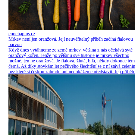
epochaplus.cz
Mrkev není jen oranžová. Její neuvěřitelný příběh začíná fialovou
barvou
Když dnes vytáhneme ze země mrkev, většina z nás očekává sytě
oranžový kořen. Jenže po většinu své historie je mrkev všechno
možné, jen ne oranžová. Je fialová, žlutá, bílá, někdy dokonce tém
černá. Až díky stovkám let pečlivého šlechtění se z ní stává zelenin
bez které si českou zahradu ani nedokážeme představit. Její příběh 