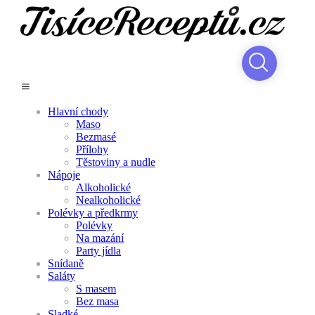
Hlavní chody
Maso
Bezmasé
Přílohy
Těstoviny a nudle
Nápoje
Alkoholické
Nealkoholické
Polévky a předkrmy
Polévky
Na mazání
Party jídla
Snídaně
Saláty
S masem
Bez masa
Sladké