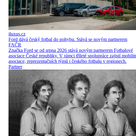
iluxus.cz
Ford dává český fotbal do pohybu. Stává se novým partnerem
FAČR
Značka Ford se od srpna 2026 stává novým partnerem Fotbalové
asociace České republiky. V rámci tříleté spolupráce zajistí mobilit
asociace, reprezentačních týmů i českého fotbalu v regionech.
Partner