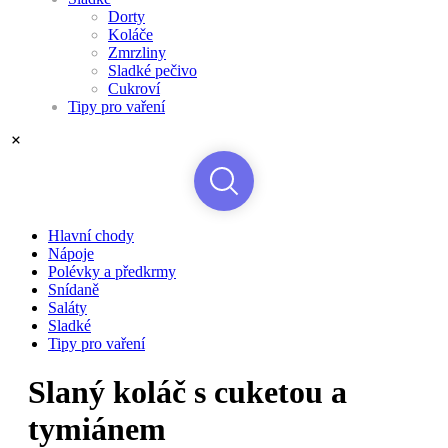
Dorty
Koláče
Zmrzliny
Sladké pečivo
Cukroví
Tipy pro vaření
Hlavní chody
Nápoje
Polévky a předkrmy
Snídaně
Saláty
Sladké
Tipy pro vaření
Slaný koláč s cuketou a
tymiánem