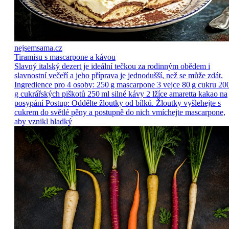
nejsemsama.cz
Tiramisu s mascarpone a kávou
Slavný italský dezert je ideální tečkou za rodinným obědem i
slavnostní večeří a jeho příprava je jednodušší, než se může zdát.
Ingredience pro 4 osoby: 250 g mascarpone 3 vejce 80 g cukru 20
g cukrářských piškotů 250 ml silné kávy 2 lžíce amaretta kakao na
posypání Postup: Oddělte žloutky od bílků. Žloutky vyšlehejte s
cukrem do světlé pěny a postupně do nich vmíchejte mascarpone,
aby vznikl hladký