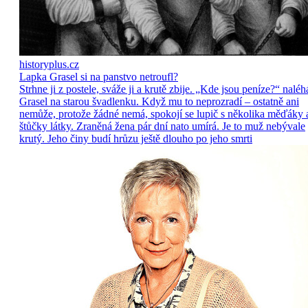
historyplus.cz
Lapka Grasel si na panstvo netroufl?
Strhne ji z postele, sváže ji a krutě zbije. „Kde jsou peníze?“ naléh
Grasel na starou švadlenku. Když mu to neprozradí – ostatně ani
nemůže, protože žádné nemá, spokojí se lupič s několika měďáky 
štůčky látky. Zraněná žena pár dní nato umírá. Je to muž nebývale
krutý. Jeho činy budí hrůzu ještě dlouho po jeho smrti