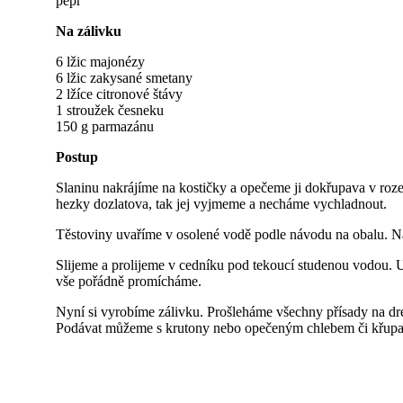
pepř
Na zálivku
6 lžic majonézy
6 lžic zakysané smetany
2 lžíce citronové štávy
1 stroužek česneku
150 g parmazánu
Postup
Slaninu nakrájíme na kostičky a opečeme ji dokřupava v roz
hezky dozlatova, tak jej vyjmeme a necháme vychladnout.
Těstoviny uvaříme v osolené vodě podle návodu na obalu. Na 
Slijeme a prolijeme v cedníku pod tekoucí studenou vodou. U
vše pořádně promícháme.
Nyní si vyrobíme zálivku. Prošleháme všechny přísady na d
Podávat můžeme s krutony nebo opečeným chlebem či křupa