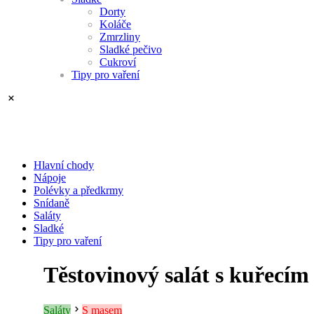
Dorty
Koláče
Zmrzliny
Sladké pečivo
Cukroví
Tipy pro vaření
Hlavní chody
Nápoje
Polévky a předkrmy
Snídaně
Saláty
Sladké
Tipy pro vaření
Těstovinový salát s kuřecím
Saláty
S masem