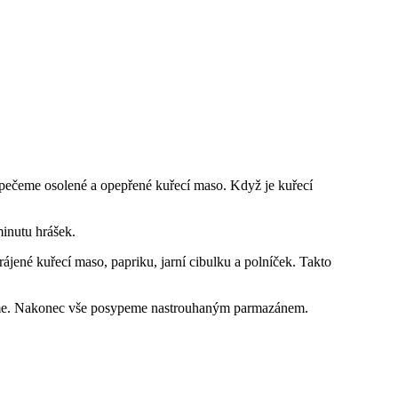
opečeme osolené a opepřené kuřecí maso. Když je kuřecí
minutu hrášek.
jené kuřecí maso, papriku, jarní cibulku a polníček. Takto
cháme. Nakonec vše posypeme nastrouhaným parmazánem.