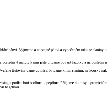
ehřáté pánvi. Vyjmeme a na stejné pánvi a vypečeném tuku ze slaniny 
poslední 4 minuty k nim ještě přidáme povařit fazolky a na poslední 
vařené těstoviny dáme do mísy. Přidáme k nim slaninu, na kousky nakrá
ressing a podle chuti osolíme i opepříme. Přilijeme do mísy a promí
vu bagetkou.