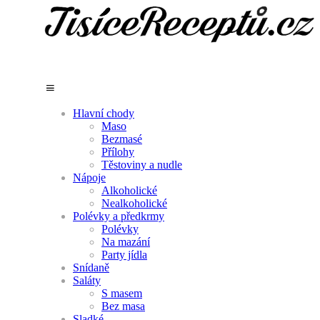
Hlavní chody
Maso
Bezmasé
Přílohy
Těstoviny a nudle
Nápoje
Alkoholické
Nealkoholické
Polévky a předkrmy
Polévky
Na mazání
Party jídla
Snídaně
Saláty
S masem
Bez masa
Sladké