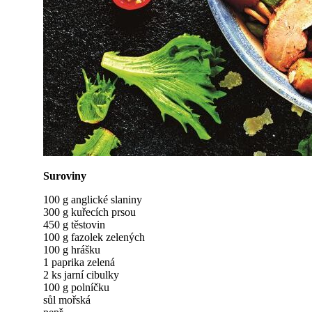
Suroviny
100 g anglické slaniny
300 g kuřecích prsou
450 g těstovin
100 g fazolek zelených
100 g hrášku
1 paprika zelená
2 ks jarní cibulky
100 g polníčku
sůl mořská