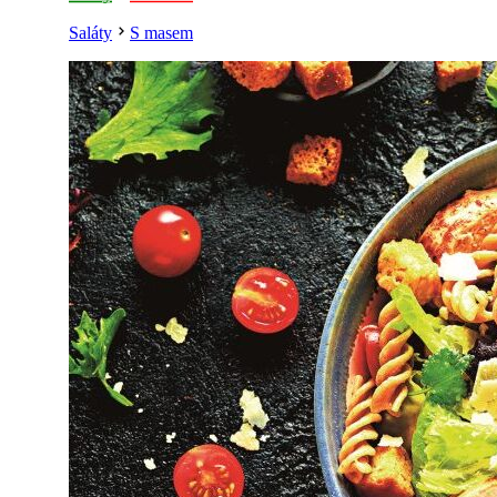
Saláty
S masem